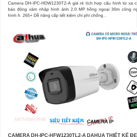
Camera DH-IPC-HDW1230T2-A giá rẻ tích hợp cấu hình từ xa chuẩn IP
báo động xâm nhập hình ảnh 2.0 MP hồng ngoại 30m công n
hình h. 265+ Dễ nâng cấp tiết kiệm chi phí chống...
CAMERA DH-IPC-HFW1230TL2-A DAHUA THIẾT KẾ Đ