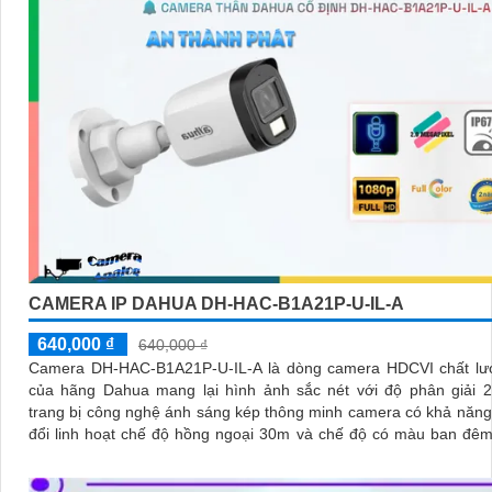
CAMERA IP DAHUA DH-HAC-B1A21P-U-IL-A
640,000 ₫
640,000 ₫
Camera DH-HAC-B1A21P-U-IL-A là dòng camera HDCVI chất lư
của hãng Dahua mang lại hình ảnh sắc nét với độ phân giải 2
trang bị công nghệ ánh sáng kép thông minh camera có khả năn
đổi linh hoạt chế độ hồng ngoại 30m và chế độ có màu ban đê
lên đến 20m đảm bảo an ninh hiệu quả