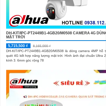
DH-KIT/IPC-PT2449B1-4GB20/M0508 CAMERA 4G DÙN
MẶT TRỜI
5,715,500 ₫
8,165,000 ₫
DH-KIT/IPC-PT2449B1-4GB20/M0508 là dòng camera 4MP hỗ t
quét 4G kết hợp năng lượng mặt trời. Hình ảnh đạt chuẩn Ultra 2K+, ống
kính 3. 6mm góc rộng 78