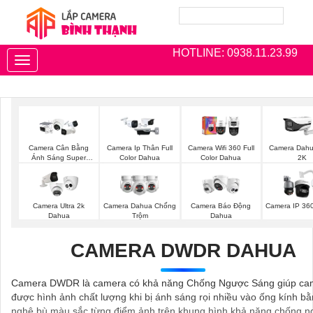
HOTLINE: 0938.11.23.99
Toggle
navigation
Camera Cân Bằng
Camera Ip Thân Full
Camera Wifi 360 Full
Camera Dahua
Ánh Sáng Super
Color Dahua
Color Dahua
2K
Adapt
Camera Ultra 2k
Camera Dahua Chống
Camera Báo Động
Camera IP 36
Dahua
Trộm
Dahua
CAMERA DWDR DAHUA
Camera DWDR là camera có khả năng Chống Ngược Sáng giúp ca
được hình ảnh chất lượng khi bị ánh sáng rọi nhiều vào ống kính b
nghệ bù màu sắc từng điểm ảnh trên khung hình khả năng chống 