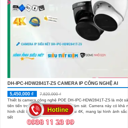
DH-IPC-HDW2841T-ZS CAMERA IP CÔNG NGHỆ AI
5,450,000 ₫
7,820,000 ₫
Thiết bị camera công nghệ POE DH-IPC-HDW2841T-ZS là một s
tiên tiến trong lĩnh vực an ninh và giám sát. Camera này có khả năng ghi
hình chất lượng cao với độ phân giải 4K, mang lại hình ảnh sắc 
tiết