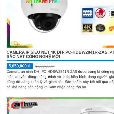
CAMERA IP SIÊU NÉT 4K DH-IPC-HDBW2841R-ZAS IP
SẮC NÉT CÔNG NGHỆ MỚI
5,650,000 ₫
8,080,000 ₫
Camera an ninh DH-IPC-HDBW2841R-ZAS được trang bị công ng
hiện chuyển động thông minh và phát hiện hình dáng người, gi
dùng dễ dàng quản lý và giám sát. Sản phẩm này kết nối qua dây mạng,
có khả năng báo động khi xâm nhập hàng rào ảo