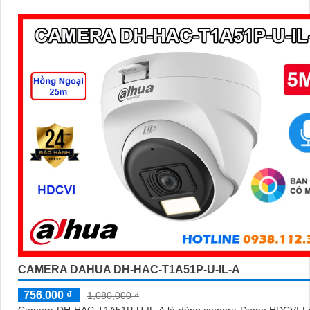
CAMERA DAHUA DH-HAC-T1A51P-U-IL-A
756,000 ₫
1,080,000 ₫
Camera DH-HAC-T1A51P-U-IL-A là dòng camera Dome HDCVI Ful