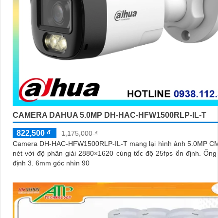
CAMERA DAHUA 5.0MP DH-HAC-HFW1500RLP-IL-T
822,500 ₫
1,175,000 ₫
Camera DH-HAC-HFW1500RLP-IL-T mang lại hình ảnh 5.0MP C
nét với độ phân giải 2880×1620 cùng tốc độ 25fps ổn định. Ống kính cố
định 3. 6mm góc nhìn 90