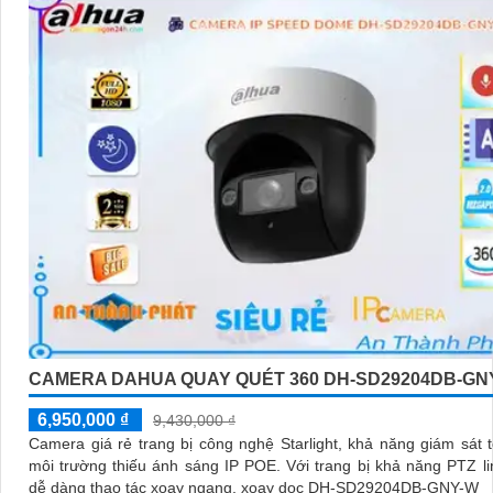
CAMERA DAHUA QUAY QUÉT 360 DH-SD29204DB-GN
6,950,000 ₫
9,430,000 ₫
Camera giá rẻ trang bị công nghệ Starlight, khả năng giám sát t
môi trường thiếu ánh sáng IP POE. Với trang bị khả năng PTZ linh hoạt,
dễ dàng thao tác xoay ngang, xoay dọc DH-SD29204DB-GNY-W