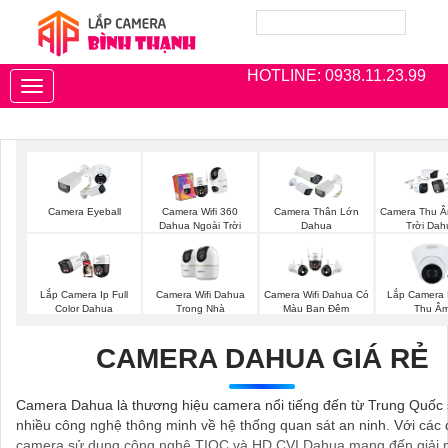
HOTLINE: 0938.11.23.99
Toggle
navigation
Camera Eyeball
Camera Wifi 360
Camera Thân Lớn
Camera Thu Â
Dahua Ngoài Trời
Dahua
Trời Dah
Camera Wifi Dahua
Lắp Camera
Lắp Camera Ip Full
Camera Wifi Dahua Có
Trong Nhà
Thu Â
Color Dahua
Màu Ban Đêm
CAMERA DAHUA GIÁ RẺ
Camera Dahua là thương hiệu camera nổi tiếng đến từ Trung Quốc
nhiều công nghệ thông minh về hệ thống quan sát an ninh. Với các
camera sử dụng công nghệ TIOC và HD CVI Dahua mang đến giải 