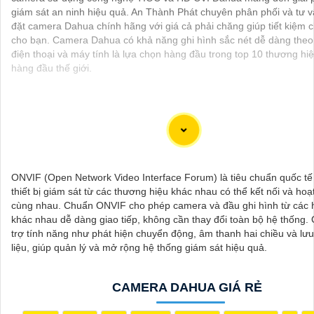
giám sát an ninh hiệu quả. An Thành Phát chuyên phân phối và tư v
đặt camera Dahua chính hãng với giá cả phải chăng giúp tiết kiệm c
cho bạn. Camera Dahua có khả năng ghi hình sắc nét dễ dàng theo
điện thoại và máy tính là lựa chọn hàng đầu trong top 10 thương h
hàng đầu thế giới.
ONVIF (Open Network Video Interface Forum) là tiêu chuẩn quốc tế
thiết bị giám sát từ các thương hiệu khác nhau có thể kết nối và hoạ
cùng nhau. Chuẩn ONVIF cho phép camera và đầu ghi hình từ các
khác nhau dễ dàng giao tiếp, không cần thay đổi toàn bộ hệ thống.
trợ tính năng như phát hiện chuyển động, âm thanh hai chiều và lưu
liệu, giúp quản lý và mở rộng hệ thống giám sát hiệu quả.
'
CAMERA DAHUA GIÁ RẺ