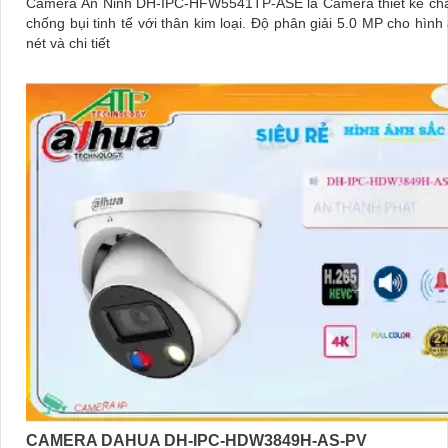
Camera An Ninh DH-IPC-HFW5541TP-ASE là Camera thiết kế chắ
chống bụi tinh tế với thân kim loại. Độ phân giải 5.0 MP cho hình ảnh sắc
nét và chi tiết
CAMERA DAHUA DH-IPC-HDW3849H-AS-PV