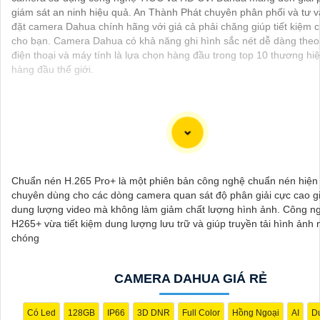
giám sát an ninh hiệu quả. An Thành Phát chuyên phân phối và tư v
đặt camera Dahua chính hãng với giá cả phải chăng giúp tiết kiệm c
cho bạn. Camera Dahua có khả năng ghi hình sắc nét dễ dàng theo
điện thoại và máy tính là lựa chọn hàng đầu trong top 10 thương h
hàng đầu thế giới.
Chuẩn nén H.265 Pro+ là một phiên bản công nghệ chuẩn nén hiện 
chuyên dùng cho các dòng camera quan sát độ phân giải cực cao g
dung lượng video mà không làm giảm chất lượng hình ảnh. Công n
H265+ vừa tiết kiệm dung lượng lưu trữ và giúp truyền tải hình ảnh
chóng
'
CAMERA DAHUA GIÁ RẺ
Có Led
128GB
IP66
3D DNR
Full Color
Hồng Ngoại
AI
Du