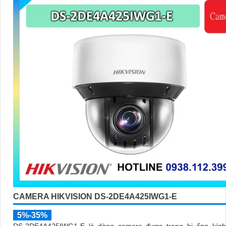
CAMERA HIKVISION DS-2DE4A425IWG1-E
5%-35%
DS-2DE4A425IWG1-E là dòng camera được trang bị ống kính