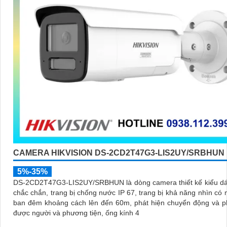
CAMERA HIKVISION DS-2CD2T47G3-LIS2UY/SRBHUN
5%-35%
DS-2CD2T47G3-LIS2UY/SRBHUN là dòng camera thiết kế kiểu dá
chắc chắn, trang bị chống nước IP 67, trang bị khả năng nhìn có màu vào
ban đêm khoảng cách lên đến 60m, phát hiện chuyển động và p
được người và phương tiện, ống kính 4