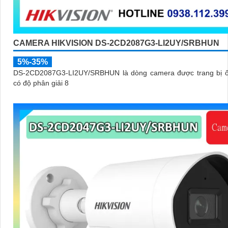
CAMERA HIKVISION DS-2CD2087G3-LI2UY/SRBHUN
5%-35%
DS-2CD2087G3-LI2UY/SRBHUN là dòng camera được trang bị ố
có độ phân giải 8