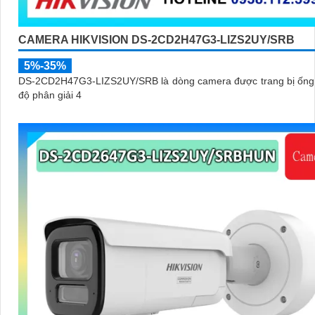
CAMERA HIKVISION DS-2CD2H47G3-LIZS2UY/SRB
5%-35%
DS-2CD2H47G3-LIZS2UY/SRB là dòng camera được trang bị ống 
độ phân giải 4