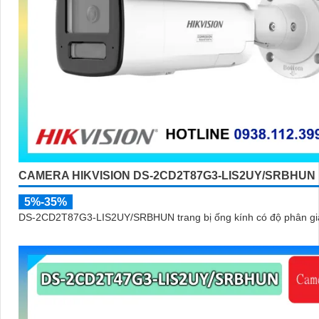
CAMERA HIKVISION DS-2CD2T87G3-LIS2UY/SRBHUN
5%-35%
DS-2CD2T87G3-LIS2UY/SRBHUN trang bị ống kính có độ phân giả