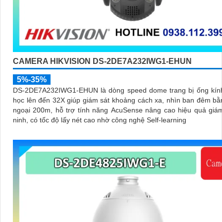
CAMERA HIKVISION DS-2DE7A232IWG1-EHUN
5%-35%
DS-2DE7A232IWG1-EHUN là dòng speed dome trang bị ống kín
học lên đến 32X giúp giám sát khoảng cách xa, nhìn ban đêm b
ngoại 200m, hỗ trợ tính năng AcuSense nâng cao hiệu quả giá
ninh, có tốc độ lấy nét cao nhờ công nghệ Self-learning