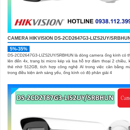
CAMERA HIKVISION DS-2CD2647G3-LIZS2UY/SRBHU
5%-35%
DS-2CD2647G3-LIZS2UY/SRBHUN là dòng camera ống kính có t
lên đến 4x, trang bị micro kép và loa hỗ trợ đàm thoại 2 chiều,
thẻ nhớ 512GB, tích hợp công nghệ AI trong việc cân bằng m
trong điều kiện ánh sáng yếu, ống kính có độ phân giải 4