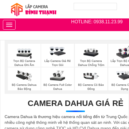
HOTLINE: 0938.11.23.99
Toggle
navigation
Trọn Bộ Camera
Trọn Bộ Camera
Lắp Camera Giá Rẻ
Lắp Trọn Bộ
Dahua Ghi Âm
Dahua Chống Trộm
Trọn Gói
Dahua
Bộ Camera Full Color
Bộ Camera Dahua
Bộ Camera Có Báo
Bộ Camera 
Dahua
Báo Động
Đông
Dụng
CAMERA DAHUA GIÁ RẺ
Camera Dahua là thương hiệu camera nổi tiếng đến từ Trung Quốc
nhiều công nghệ thông minh về hệ thống quan sát an ninh. Với các
camera sử dụng công nghệ TIOC và HD CVI Dahua mang đến giải 