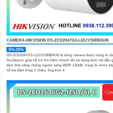
CAMERA HIKVISION DS-2CD2047G3-LI2UY/SRBHUN
5%-35%
DS-2CD2047G3-LI2UY/SRBHUN là dòng camera được trang bị cô
AcuSearch giúp hỗ trợ tìm kiếm nhanh khi sử dụng kèm với đầu g
kèm khả năng chống ngược sáng WDR 130dB, trang bị micro kép
hỗ trợ đàm thoại 2 chiều, ống kính 4