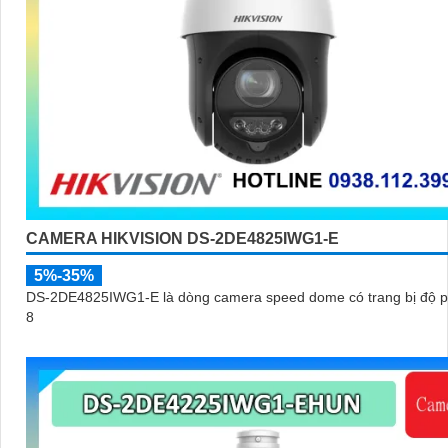
CAMERA HIKVISION DS-2DE4825IWG1-E
5%-35%
DS-2DE4825IWG1-E là dòng camera speed dome có trang bị độ p
8