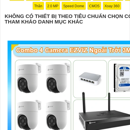
Thân
2.0 MP
Speed Dome
CMOS
Xoay 360
KHÔNG CÓ THIẾT BỊ THEO TIÊU CHUẨN CHỌN C
THAM KHẢO DANH MỤC KHÁC