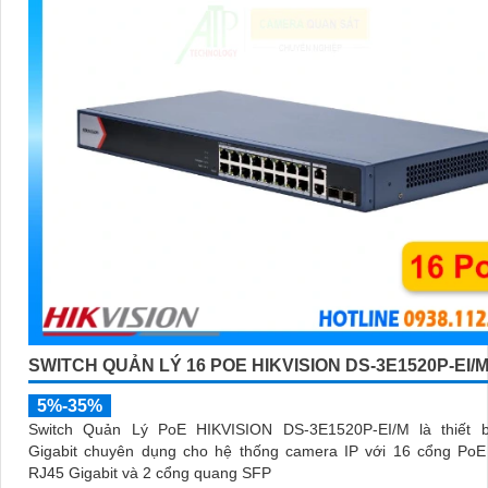
SWITCH QUẢN LÝ 16 POE HIKVISION DS-3E1520P-EI/
5%-35%
Switch Quản Lý PoE HIKVISION DS-3E1520P-EI/M là thiết 
Gigabit chuyên dụng cho hệ thống camera IP với 16 cổng PoE
RJ45 Gigabit và 2 cổng quang SFP