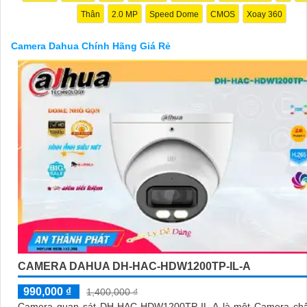
Thân
2.0 MP
Speed Dome
CMOS
Xoay 360
Camera Dahua Chính Hãng Giá Rẻ
'
CAMERA DAHUA DH-HAC-HDW1200TP-IL-A
990,000 ₫
1,400,000 ₫
Camera quan sát DH-HAC-HDW1200TP-IL-A là một Camera chấ