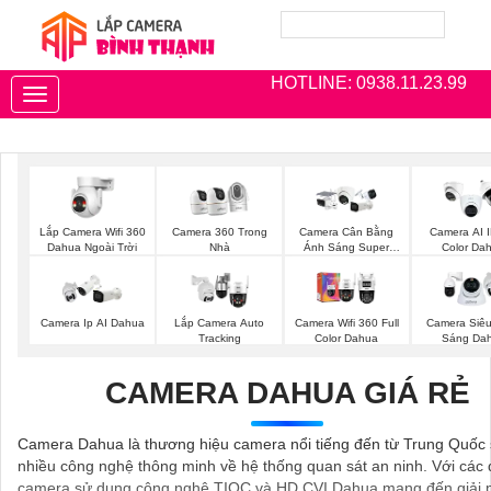
HOTLINE: 0938.11.23.99
Toggle
navigation
Lắp Camera Wifi 360
Camera 360 Trong
Camera Cân Bằng
Camera AI I
Dahua Ngoài Trời
Nhà
Ánh Sáng Super
Color Da
Adapt
Camera Ip AI Dahua
Lắp Camera Auto
Camera Wifi 360 Full
Camera Siê
Tracking
Color Dahua
Sáng Da
CAMERA DAHUA GIÁ RẺ
Camera Dahua là thương hiệu camera nổi tiếng đến từ Trung Quốc
nhiều công nghệ thông minh về hệ thống quan sát an ninh. Với các
camera sử dụng công nghệ TIOC và HD CVI Dahua mang đến giải 