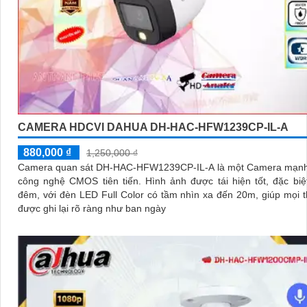
CAMERA HDCVI DAHUA DH-HAC-HFW1239CP-IL-A
880,000 ₫
1,250,000 ₫
Camera quan sát DH-HAC-HFW1239CP-IL-A là một Camera mạnh
công nghệ CMOS tiên tiến. Hình ảnh được tái hiện tốt, đặc biệt là ban
đêm, với đèn LED Full Color có tầm nhìn xa đến 20m, giúp mọi t
được ghi lại rõ ràng như ban ngày