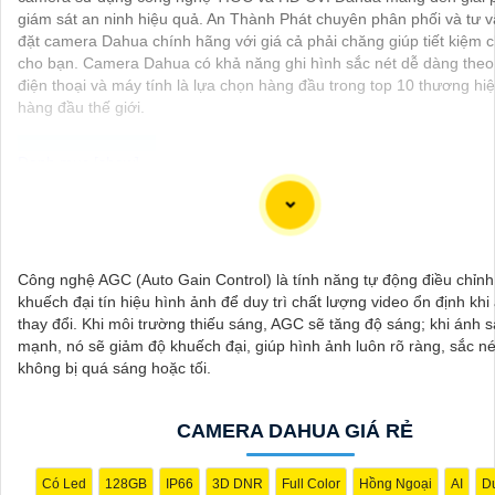
giám sát an ninh hiệu quả. An Thành Phát chuyên phân phối và tư v
đặt camera Dahua chính hãng với giá cả phải chăng giúp tiết kiệm c
cho bạn. Camera Dahua có khả năng ghi hình sắc nét dễ dàng theo
điện thoại và máy tính là lựa chọn hàng đầu trong top 10 thương h
hàng đầu thế giới.
Dạ chắc chắn, đây là tư vấn của tôi về Camera Dahua chính hãng gi
chất lượng:
1:
Camera Dahua là một thương hiệu nổi tiếng về sản phẩm an nin
Công nghệ AGC (Auto Gain Control) là tính năng tự động điều chỉnh
sát.⚒
2:
Để Hoàn toàn tin cậy mua Camera Dahua chính hãng, bạ
khuếch đại tín hiệu hình ảnh để duy trì chất lượng video ổn định kh
từ các cửa hàng uy tín hoặc các đại lý chính thức của Dahua.☄️
3:
M
thay đổi. Khi môi trường thiếu sáng, AGC sẽ tăng độ sáng; khi ánh 
của Camera Dahua có thể thay đổi tùy vào model và chức năng củ
mạnh, nó sẽ giảm độ khuếch đại, giúp hình ảnh luôn rõ ràng, sắc n
Bạn nên tìm hiểu kỹ trước khi đầu tư.🎖️
4:
Chất lượng của Camera 
không bị quá sáng hoặc tối.
được đánh giá cao với độ phân giải cao, tính năng thông minh và độ 
💖
5:
Nếu bạn muốn tìm camera Dahua giá rẻ, bạn có thể tham khảo
website thương mại điện tử hoặc tại các cửa hàng điện tử.
CAMERA DAHUA GIÁ RẺ
Hy vọng rằng những thông tin trên sẽ giúp bạn chọn lựa được Cam
Dahua chính hãng, giá rẻ và chất lượng. Nếu bạn có thêm câu hỏi 
tư vấn thêm, đừng ngần ngại để lại Cung cấp cho công trình biết.
Có Led
128GB
IP66
3D DNR
Full Color
Hồng Ngoại
AI
Du