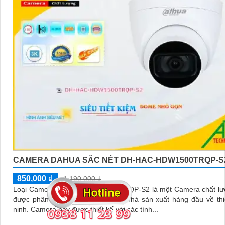
CAMERA DAHUA SẮC NÉT DH-HAC-HDW1500TRQP-S
850,000 ₫
1,190,000 ₫
Loại Camera DH-HAC-HDW1500TRQP-S2 là một Camera chất lư
được phân phối bởi hãng Dahua, nhà sản xuất hàng đầu về thi
ninh. Camera này được thiết kế với các tính...