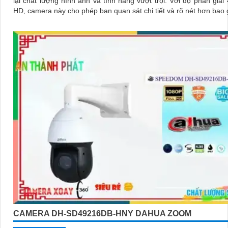
lại chất lượng hình ảnh và tính năng vượt trội. Với độ phân giải 4K Ultra
HD, camera này cho phép bạn quan sát chi tiết và rõ nét hơn bao 
CAMERA DH-SD49216DB-HNY DAHUA ZOOM