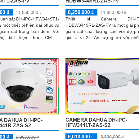
9T1-ZAS-PV
HDBW3449R1-ZAS-PV
00 ₫
8,250,000 ₫
11,850,000 ₫
11,850,000 ₫
uan sát DH-IPC-HFW3449T1-
Thiết bị Camera DH-IP
 một thiết bị hiện đại phục vụ
HDBW3449R1-ZAS-PV là một giải p
giám sát trong ban đêm. Với
giám sát chất lượng cao với độ p
hệ tiết kiệm hơn CMOS,
giải Ultra 2k. Ấn tượng ơn với những
ày cung cấp chất lượng hình
thông số là nó được trang bị công n
 vời ngay cả khi ánh sáng kém
giám sát...
CAMERA DAHUA DH-IPC-
 DAHUA DH-IPC-
HFW3441T-ZAS-S2
41R-ZAS-S2
6,010,000 ₫
00 ₫
8,590,000 ₫
9,995,000 ₫