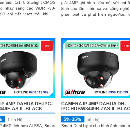
m biến 1/1. 8 Starlight CMOS
giải 4MP ghi hình siêu nét với hai 
độ nhạy sáng cao WDR ~90-
kính cho tầm nhìn xa với công nghệ
iữ chi tiết vượt trội khi có
phân biệt và phát hiện người/xe. Khả
ng hoặc môi trường tối đồng
năng chống nước IP67 nguồn 12 
g kính zoom động 10-50 mm
hoặc PoE phù hợp lắp ngoài trời
ối đa ≈ F1
IP 4MP DAHUA DH-IPC-
CAMERA IP 4MP DAHUA DH-
49E-AS-IL-BLACK
IPC-HDBW3449R-ZAS-IL-BLA
%
5%-35%
Liên Hệ
liên hệ
P 4MP tích hợp AI SSA, Smart
Smart Dual Light cho hình ảnh màu 