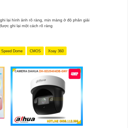
ghi lại hình ảnh rõ ràng, mịn màng ở độ phân giải
được ghi lại một cách rõ ràng
Speed Dome
CMOS
Xoay 360