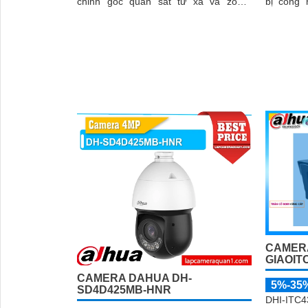
chỉnh góc quan sát từ xa và zoom
bị công 
quang học 4x, giúp quan sát rõ nét
camera n
những chi tiết xa
ảnh sáng
quan sát
CAMERA
GIAOIT
CAMERA DAHUA DH-
5%-35
SD4D425MB-HNR
DHI-ITC4