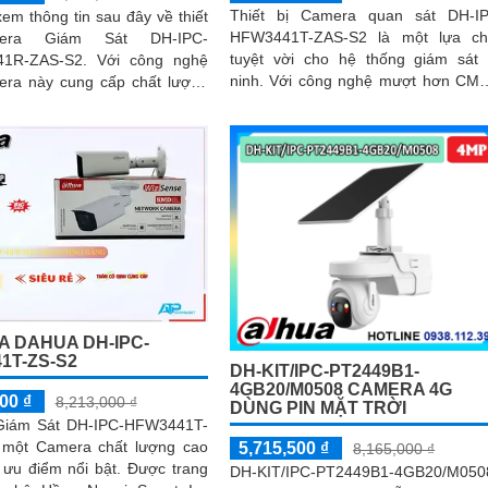
Thiết bị Camera quan sát DH-I
em thông tin sau đây về thiết
HFW3441T-ZAS-S2 là một lựa ch
era Giám Sát DH-IPC-
tuyệt vời cho hệ thống giám sát
S-S2. Với công nghệ
ninh. Với công nghệ mượt hơn CMOS,
era này cung cấp chất lượng
camera này cho phép bạn theo dõi 
h mượt mà hơn so với CMOS
thận những gì đang xảy ra trong 
ống
vực được giám sát
 DAHUA DH-IPC-
1T-ZS-S2
DH-KIT/IPC-PT2449B1-
4GB20/M0508 CAMERA 4G
00 ₫
8,213,000 ₫
DÙNG PIN MẶT TRỜI
Giám Sát DH-IPC-HFW3441T-
 một Camera chất lượng cao
5,715,500 ₫
8,165,000 ₫
 điểm nổi bật. Được trang
DH-KIT/IPC-PT2449B1-4GB20/M050