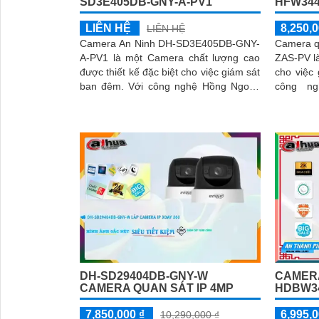
HFW344
SD3E405DB-GNY-A-PV1
8,250,0
LIÊN HỆ
LIÊN HỆ
Camera q
Camera An Ninh DH-SD3E405DB-GNY-
ZAS-PV là
A-PV1 là một Camera chất lượng cao
cho việc 
được thiết kế đặc biệt cho việc giám sát
công ng
ban đêm. Với công nghệ Hồng Ngoại,
camera n
Camera có khả năng quan sát trong
ảnh tuyệt
khoảng cách 50m trong điều kiện ánh
sáng yếu
DH-SD29404DB-GNY-W
CAMERA
CAMERA QUAN SÁT IP 4MP
HDBW34
7,850,000 ₫
6,995,0
10,290,000 ₫