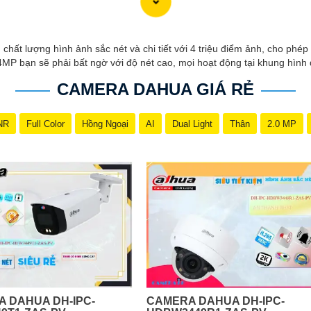
ất lượng hình ảnh sắc nét và chi tiết với 4 triệu điểm ảnh, cho phép 
MP bạn sẽ phải bất ngờ với độ nét cao, mọi hoạt động tại khung hình 
CAMERA DAHUA GIÁ RẺ
NR
Full Color
Hồng Ngoại
AI
Dual Light
Thân
2.0 MP
 DAHUA DH-IPC-
CAMERA DAHUA DH-IPC-