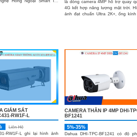
nghệ Hồng Ngoại Smart IR,
là dòng camera 4MP hỗ trợ quay q
ày đảm bảo chất lượng hình
4G kết hợp năng lượng mặt trời. Hình
 đẹp và rõ nét, ngay cả khi
ảnh đạt chuẩn Ultra 2K+, ống kính
 ban đêm
6mm góc rộng 78
 GIÁM SÁT
CAMERA THÂN IP 4MP DHI-TP
C431-RW1F-L
BF1241
%
Liên Hệ
5%-35%
31-RW1F-L ghi lại hình ảnh
Dahua DHI-TPC-BF1241 có độ ph