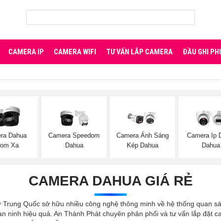
CAMERA IP
CAMERA WIFI
TƯ VẤN LẮP CAMERA
ĐẦU GHI PH
ra Dahua
Camera Speedom
Camera Ánh Sáng
Camera Ip
om Xa
Dahua
Kép Dahua
Dahua
CAMERA DAHUA GIÁ RẺ
ừ Trung Quốc sở hữu nhiều công nghệ thông minh về hệ thống quan sá
 ninh hiệu quả. An Thành Phát chuyên phân phối và tư vấn lắp đặt c