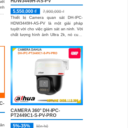
HDW3449H-AS-PV
uét
5,550,000 ₫
7,900,000 ₫
 3.
Thiết bị Camera quan sát DH-IPC-
HDW3449H-AS-PV là một giải pháp
tuyệt vời cho việc giám sát an ninh. Với
chất lượng hình ảnh Ultra 2k, nó cung
cấp hình ảnh sắc nét và chi tiết cao,
cho phép bạn theo dõi mọi góc cạnh
một cách dễ dàng
C-
CAMERA 360° DH-IPC-
PT2449C1-S-PV-PRO
ân
5%-35%
liên hệ