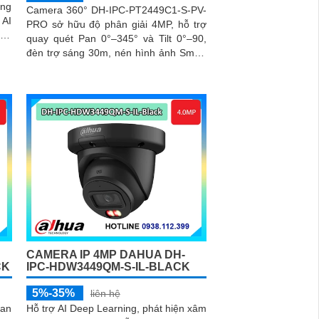
ống
Camera 360° DH-IPC-PT2449C1-S-PV-
 AI
PRO sở hữu độ phân giải 4MP, hỗ trợ
quay quét Pan 0°–345° và Tilt 0°–90,
VDC
đèn trợ sáng 30m, nén hình ảnh Smart
H.265+, cùng các công nghệ xử lý WDR
120dB, BLC, HLC, 3D-NR
CAMERA IP 4MP DAHUA DH-
CK
IPC-HDW3449QM-S-IL-BLACK
5%-35%
liên hệ
ban
Hỗ trợ AI Deep Learning, phát hiện xâm