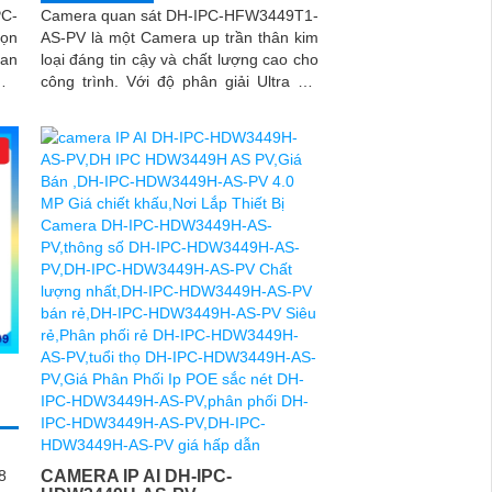
PC-
Camera quan sát DH-IPC-HFW3449T1-
ọn
AS-PV là một Camera up trần thân kim
 an
loại đáng tin cậy và chất lượng cao cho
công trình. Với độ phân giải Ultra 2k,
cẩn
camera này mang đến hình ảnh sắc nét
khu
và chi tiết
CAMERA IP AI DH-IPC-
8