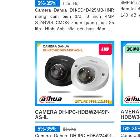
4MP từ cả
5%-35%
Liên Hệ
đem lại 
Camera Dahua DH-SD4D425MB-HNR
140 dB g
mang cảm biến 1/2. 8 inch 4MP
ngược sá
STARVIS CMOS zoom quang học 25
thời ốn
lần. Hình ảnh sắc nét ban đêm với
khẩu độ t
Starlight tầm hồng ngoại 100 mét ánh
sáng ấm 50 mét
AMERA 
CAMERA DH-IPC-HDBW2449F-
HDBW34
AS-IL
5%-35
5%-35%
liên hệ
Camera I
Camera Dahua DH-IPC-HDBW2449F-