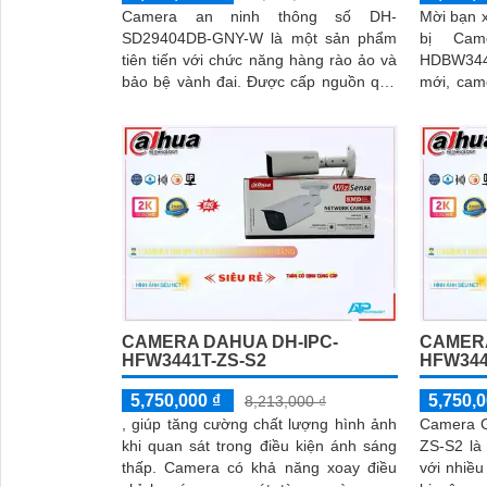
Camera an ninh thông số DH-
Mời bạn x
SD29404DB-GNY-W là một sản phẩm
bị Cam
tiên tiến với chức năng hàng rào ảo và
HDBW3441R-ZA
bảo bệ vành đai. Được cấp nguồn qua
mới, cam
dây mạng, camera này còn tích hợp
hình ản
chức năng nhận diện khuôn mặt thông
truyền th
minh
CAMERA DAHUA DH-IPC-
CAMERA
HFW3441T-ZS-S2
HFW344
5,750,000 ₫
5,750,0
8,213,000 ₫
, giúp tăng cường chất lượng hình ảnh
Camera 
khi quan sát trong điều kiện ánh sáng
ZS-S2 là
thấp. Camera có khả năng xoay điều
với nhiều ưu