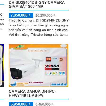
DH-SD29404DB-GNY CAMERA
GIÁM SÁT 360 4MP
C-
7,850,000 ₫
10,290,000 ₫
háp
Thiết bị Camera DH-SD29404DB-GNY
hân
là sự kết hợp hoàn hảo giữa công nghệ
tiên tiến và tính năng an ninh đỉnh cao.
ghệ
Với tinh năng Tripwire hàng rào ảo và
Intrusion (chống xâm nhập)...
CAMERA DAHUA DH-IPC-
HFW3449T1-AS-PV
5,950,000 ₫
8,450,000 ₫