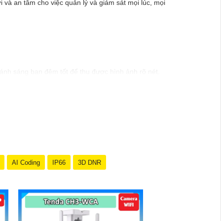
 và an tâm cho việc quản lý và giám sát mọi lúc, mọi
ánh sáng ban đêm tốt để thu được hình ảnh rõ nét.
 là các khu vực tiềm ẩn nguy cơ như cửa ra vào, sân
ư đèn ngoại vi hoặc đèn LED để cải thiện chất lượng
g di động hoặc máy tính để giám sát khu vực mọi lúc
 trạng quan trọng không được ghi lại do lỗi kỹ thuật.
 nhà cung cấp chuyên nghiệp hoặc kỹ thuật viên chuyên
AI Coding
IP66
3D DNR