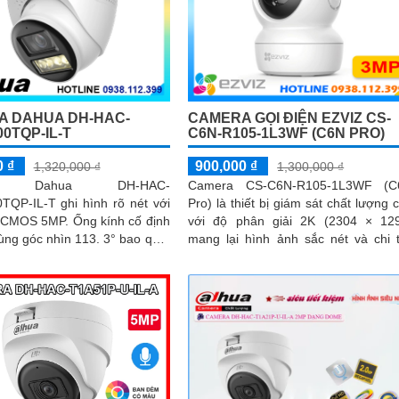
 DAHUA DH-HAC-
CAMERA GỌI ĐIỆN EZVIZ CS-
0TQP-IL-T
C6N-R105-1L3WF (C6N PRO)
0 ₫
900,000 ₫
1,320,000 ₫
1,300,000 ₫
ra Dahua DH-HAC-
Camera CS-C6N-R105-1L3WF (C
QP-IL-T ghi hình rõ nét với
Pro) là thiết bị giám sát chất lượng 
MP. Ống kính cố định
với độ phân giải 2K (2304 × 12
ng góc nhìn 113. 3° bao quát
mang lại hình ảnh sắc nét và chi t
n rộng
Camera có khả năng quay xoay 360
đàm thoại 2 chiều tích hợp nút gọi đ
cảm ứng tiện lợi giúp bạn dễ d
tương tác từ xa Ngoài ra camera 
được trang bị công nghệ phát h
chuyển động thông minh tăng cư
an ninh cho không gian của bạn. L
Camera quan sát Wifi Không Dây 
C6N-R105-1L3WF 3