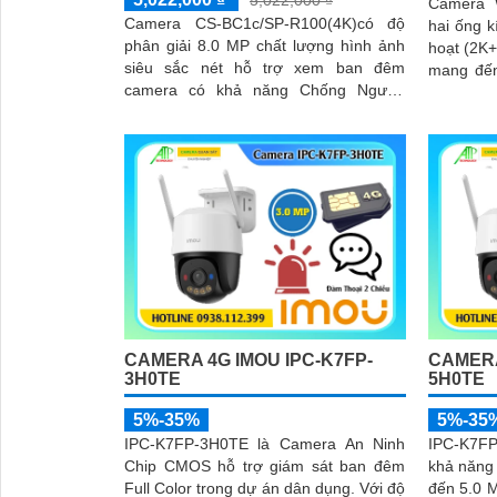
5,022,000 ₫
Camera 
Camera CS-BC1c/SP-R100(4K)có độ
hai ống k
phân giải 8.0 MP chất lượng hình ảnh
hoạt (2K+
siêu sắc nét hỗ trợ xem ban đêm
mang đến
camera có khả năng Chống Ngược
sắc nét. Tích hợp trí tuệ nhân tạo (AI),
Sáng DWDR Sử dụng cảm biến hình
camera c
ảnh CMOS camera CS-BC1c/SP-
hình dạn
R100(4K) là một loại camera giá rẻ với
khả năng lưu trữ dữ liệu lên đến 512GB
thông qua khe thẻ nhớ
CAMERA 4G IMOU IPC-K7FP-
CAMERA
3H0TE
5H0TE
5%-35%
5%-35
IPC-K7FP-3H0TE là Camera An Ninh
IPC-K7FP
Chip CMOS hỗ trợ giám sát ban đêm
khả năng
Full Color trong dự án dân dụng. Với độ
đến 5.0 