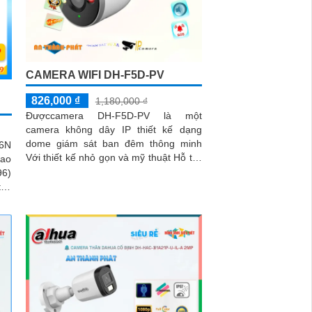
CAMERA WIFI DH-F5D-PV
826,000 ₫
1,180,000 ₫
Đượccamera DH-F5D-PV là một
camera không dây IP thiết kế dạng
dome giám sát ban đêm thông minh
6N
Với thiết kế nhỏ gọn và mỹ thuật Hỗ trợ
cao
đàm thoại 2 chiều Hỗ trợ khe cắm thẻ
96)
nhớ 256GB Độ phân giải 5.0 MP
iết
camera thích hợp cho nhiều loại công
 độ
trình
iện
àng
còn
iện
ờng
oại
CS-