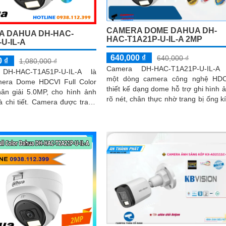
CAMERA DOME DAHUA DH-
 DAHUA DH-HAC-
HAC-T1A21P-U-IL-A 2MP
U-IL-A
640,000 ₫
640,000 ₫
0 ₫
1,080,000 ₫
Camera DH-HAC-T1A21P-U-IL-A 
DH-HAC-T1A51P-U-IL-A là
một dòng camera công nghệ HDC
era Dome HDCVI Full Color
thiết kế dạng dome hỗ trợ ghi hình 
hân giải 5.0MP, cho hình ảnh
rõ nét, chân thực nhờ trang bị ống k
t. Camera được trang
độ phân giải 2MP. Ngoài ra, camera
LED ánh sáng ấm với tầm
còn hỗ trợ ánh sáng kép thông m
giúp quan sát hình ảnh tốt trong 
điều kiện ánh sáng