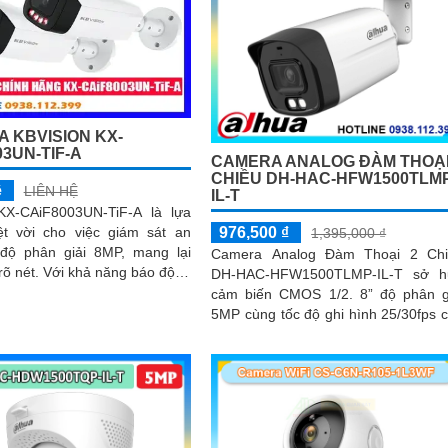
 KBVISION KX-
03UN-TIF-A
CAMERA ANALOG ĐÀM THOẠI
CHIỀU DH-HAC-HFW1500TLM
ệ
LIÊN HỆ
IL-T
X-CAiF8003UN-TiF-A là lựa
976,500 ₫
ệt vời cho việc giám sát an
1,395,000 ₫
 độ phân giải 8MP, mang lại
Camera Analog Đàm Thoại 2 Chi
hả năng báo động
DH-HAC-HFW1500TLMP-IL-T sở h
 bằng đèn led xanh đỏ và còi
cảm biến CMOS 1/2. 8” độ phân g
, camera đảm bảo phát hiện
5MP cùng tốc độ ghi hình 25/30fps 
báo khi có xâm nhậpThiết bị
hình ảnh rõ ràng. Ống kính cố định 3
Giá Rẻ Công Nghệ POE KX-
UN-TiF-A tích hợp chức năng
 Thu Âm Và Loa rõ ràng để
 trải nghiệm hình ảnh và âm
 nhất