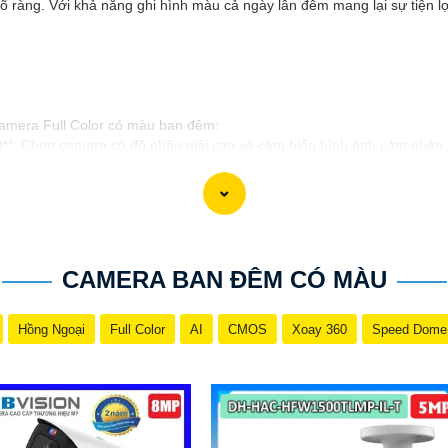
õ ràng. Với khả năng ghi hình màu cả ngày lẫn đêm mang lại sự tiện lợi
 camera Full Color có màu ban đêm:
t**: Chọn camera có độ phân giải cao và cảm biến hình ảnh cảm nhận 
g vị trí chiến lược để quan sát toàn bộ khu vực cần giám sát, đặc biệt
 có ánh sáng kém vào ban đêm, cân nhắc sử dụng ánh sáng bổ sung nh
 Full Color có khả năng kết nối và kiểm soát từ xa thông qua ứng dụn
CAMERA BAN ĐÊM CÓ MÀU
ng và vệ sinh camera để nâng cao an toàn hoạt động ổn định, tránh tình
lắp đặt camera Full Color, hãy dừng việc xem xét hãy liên hệ với các
Hồng Ngoại
Full Color
AI
CMOS
Xoay 360
Speed Dome