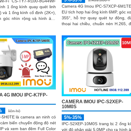
3,459,000 ₫
Wi-Fi CS-TY7-R100-8G44WF
Camera 4G Imou IPC-S7XCP-6M1T
ính 1 ống kính quay quét linh
EU tích hợp hai ống kính 6MP, góc x
) và 1 ống kính cố định (2K+),
355°, hỗ trợ quay quét tự động, 
 góc nhìn rộng và hình ảnh
thoại hai chiều, chuẩn nén H.265, 
LED kép, phát hiện thông minh I
ó thể nhận diện chính xác
SENSE, báo động còi 110dB
g con người
 4G IMOU IPC-K7FP-
CAMERA IMOU IPC-S2XEP-
10M0S
%
liên hệ
-5H0TE là camera an ninh có
5%-35%
 cảm biến chuyển động độ nét
IPC-S2XEP-10M0S trang bị 2 ống k
MP và xem ban đêm Full Color
với độ phân giải 5.0MP cho ra hình 