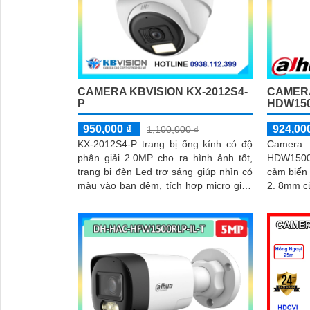
'
CAMERA KBVISION KX-2012S4-
CAMERA
P
HDW150
950,000 ₫
924,00
1,100,000 ₫
KX-2012S4-P trang bị ống kính có độ
Came
phân giải 2.0MP cho ra hình ảnh tốt,
HDW1500T
trang bị đèn Led trợ sáng giúp nhìn có
cảm biến CMOS 5
màu vào ban đêm, tích hợp micro giúp
2. 8mm cù
thu được âm thanh cùng với hình ảnh,
không gia
camera này sẽ sử dụng chung với đầu
ghi hình