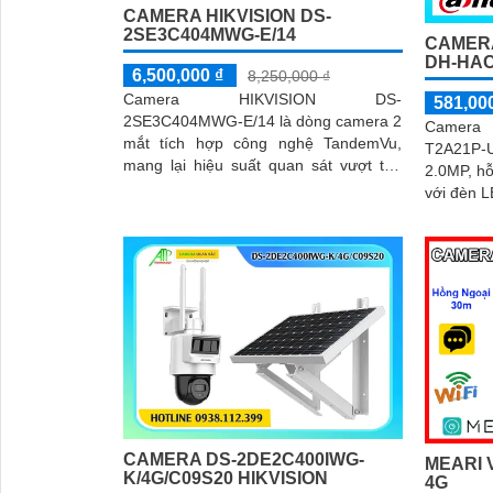
CAMERA HIKVISION DS-
2SE3C404MWG-E/14
CAMER
DH-HAC
6,500,000 ₫
8,250,000 ₫
Camera HIKVISION DS-
581,00
2SE3C404MWG-E/14 là dòng camera 2
Camera 
mắt tích hợp công nghệ TandemVu,
T2A21P-U-
mang lại hiệu suất quan sát vượt trội
2.0MP, hỗ
với độ phân giải 4MP kép. Camera
với đèn 
bullet có ống kính 2
CAMERA DS-2DE2C400IWG-
MEARI 
K/4G/C09S20 HIKVISION
4G