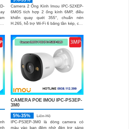
ED-
Camera 2 Ống Kính Imou IPC-S2XEP-
oay
6M0S tích hợp 2 ống kính 6MP, điều
đàm
khiển quay quét 355°, chuẩn nén
đèn
H.265, hỗ trợ Wi-Fi 6 băng tần kép, chế
MOU
độ ban đêm thông minh, phát hiện
người, thú cưng, âm thanh bất thường
và cảnh báo bằng còi và đèn tùy chỉnh,
lưu trữ đến 512GB
CAMERA POE IMOU IPC-PS3EP-
3M0
5%-35%
Liên Hệ
ính
IPC-PS3EP-3M0 là dòng camera có
ảnh
màu vào ban đêm nhờ đèn trợ sáng