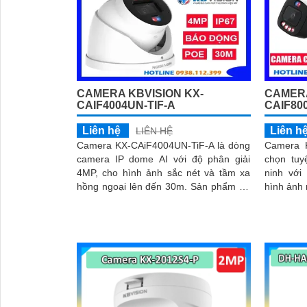
CAMERA KBVISION KX-
CAMERA
CAIF4004UN-TIF-A
CAIF80
Liên hệ
Liên h
LIÊN HỆ
Camera KX-CAiF4004UN-TiF-A là dòng
Camera K
camera IP dome AI với độ phân giải
chọn tuy
4MP, cho hình ảnh sắc nét và tầm xa
ninh với
hồng ngoại lên đến 30m. Sản phẩm hỗ
hình ảnh rõ nét. Với k
trợ đèn LED tầm xa 30m, cùng chế độ
chủ động
ánh sáng thông minh và tính năng báo
hú 110dB
động chủ động bằng đèn LED xanh đỏ
và cảnh 
và còi hú 110dB
Camera 
CAiF8003
cao cấp
mang lại
thanh tốt