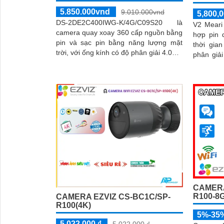
5.850.000vnd
9.010.000vnd
5,800,0
DS-2DE2C400IWG-K/4G/C09S20 là
V2 Meari
camera quay xoay 360 cấp nguồn bằng
hợp pin 
pin và sạc pin bằng năng lượng mặt
thời gia
trời, với ống kính có độ phân giải 4.0MP
phân giải 4MP
cho ra hình ảnh sắc nét, trang bị micro
quay xoay
và loa đàm thoại 2 chiều, nhìn có màu
vào ban đêm bằng đèn Led khoảng
cách 30m
CAMERA
R100-8
CAMERA EZVIZ CS-BC1C/SP-
R100(4K)
5%-35
5,022,000 ₫