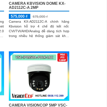
CAMERA KBVISION DOME KX-
AD2112C-A 2MP
575,000 ₫
675,000 ₫
ang
Camera KX-AD2112C-A chính hãng
nét
Kbvision hỗ trợ 4 chế độ kết nối:
2.0
CVI/TVI/AHD/Analog đễ dàng tích hợp
trong nhiều hệ thống giám sát khác
nhau. Camera trang bị cảm biến hình
ảnh CMOS hỗ trợ ghi hình sắc nét chất
lượng 1080P
CAMERA VISIONCOP 5MP VSC-