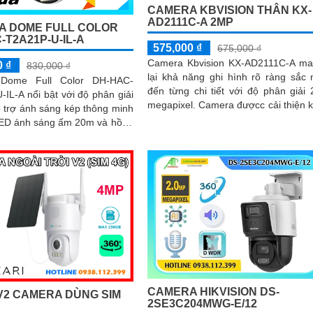
CAMERA KBVISION THÂN KX-
AD2111C-A 2MP
A DOME FULL COLOR
-T2A21P-U-IL-A
575,000 ₫
675,000 ₫
Camera Kbvision KX-AD2111C-A m
0 ₫
830,000 ₫
lại khả năng ghi hình rõ ràng sắc 
Dome Full Color DH-HAC-
đến từng chi tiết với độ phân giải 
IL-A nổi bật với độ phân giải
megapixel. Camera đượcc cải thiện khả
 trợ ánh sáng kép thông minh
năng giám sát an ninh ban...
LED ánh sáng ấm 20m và hồng
ngoại 30m. Ống kính 2
CAMERA HIKVISION DS-
V2 CAMERA DÙNG SIM
2SE3C204MWG-E/12