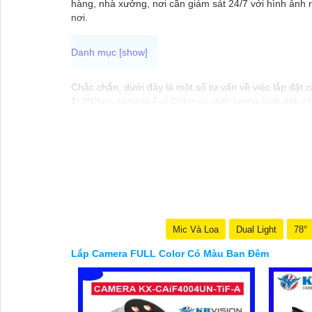
hàng, nhà xưởng, nơi cần giám sát 24/7 với hình ảnh r
nơi.
Chắc chắn, dưới đây là một số tư vấn về việc lắp đặt
1:
**Chọn camera Full Color có chất lượng hình ảnh tố
📽
2:
**Vị trí lắp camera**: Đảm bảo lắp camera ở nhữn
thượng, khu vực có giá trị, v.v.
❈
3:
**Ánh sáng bổ sung**: Nếu khu vực cần giám sát
hình ảnh của camera.
》《
4:
**Kết nối và kiểm soát từ xa**: Đảm bảo camera
mọi nơi.
5:
**Bảo trì định kỳ**: Thường xuyên kiểm tra, bảo dưỡ
Nếu bạn cần thêm thông tin hoặc hướng dẫn cụ thể về 
nghiệp trong lĩnh vực này.
Mic Và Loa
Dual Light
78°
Lắp Camera FULL Color Có Màu Ban Đêm