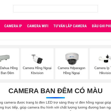
CAMERA IP
CAMERA WIFI
TƯ VẤN LẮP CAMERA
ĐẦU GHI PH
 Dahua Hồng
Camera Hồng Ngoại
Camera Hdparagon
Camera Ip 
i Ban Đêm
Kbvision
Hồng Ngoại
Hikvisi
CAMERA BAN ĐÊM CÓ MÀU
 camera được trang bị đèn LED trợ sáng thay vì đèn hồng ngoại giúp 
g trực tiếp, giúp camera thu hình với chất lượng tương đương ban ng