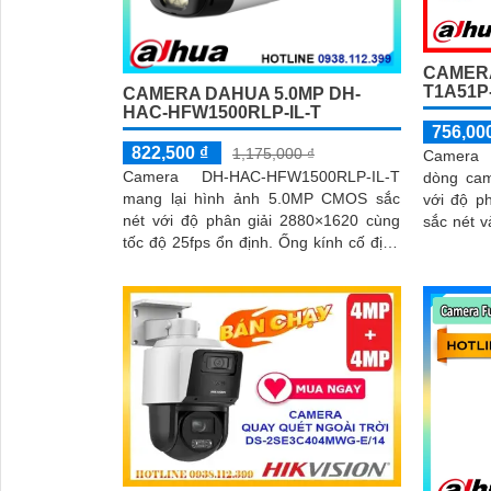
CAMERA
T1A51P-
CAMERA DAHUA 5.0MP DH-
HAC-HFW1500RLP-IL-T
756,00
822,500 ₫
1,175,000 ₫
Camera 
Camera DH-HAC-HFW1500RLP-IL-T
dòng cam
mang lại hình ảnh 5.0MP CMOS sắc
với độ p
nét với độ phân giải 2880×1620 cùng
sắc nét và chi tiế
tốc độ 25fps ổn định. Ống kính cố định
bị đèn 
3. 6mm góc nhìn 90
chiếu...