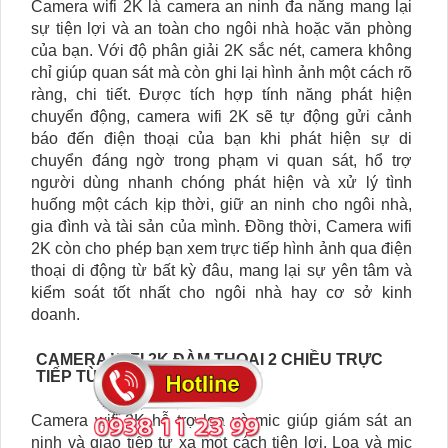
Camera wifi 2K là camera an ninh đa năng mang lại
sự tiện lợi và an toàn cho ngôi nhà hoặc văn phòng
của bạn. Với độ phân giải 2K sắc nét, camera không
chỉ giúp quan sát mà còn ghi lại hình ảnh một cách rõ
ràng, chi tiết. Được tích hợp tính năng phát hiện
chuyển động, camera wifi 2K sẽ tự động gửi cảnh
báo đến điện thoại của bạn khi phát hiện sự di
chuyển đáng ngờ trong phạm vi quan sát, hổ trợ
người dùng nhanh chóng phát hiện và xử lý tình
huống một cách kịp thời, giữ an ninh cho ngôi nhà,
gia đình và tài sản của mình. Đồng thời, Camera wifi
2K còn cho phép bạn xem trực tiếp hình ảnh qua điện
thoại di động từ bất kỳ đâu, mang lại sự yên tâm và
kiểm soát tốt nhất cho ngôi nhà hay cơ sở kinh
doanh.
CAMERA WIFI 2K ĐÀM THOẠI 2 CHIỀU TRỰC
TIẾP TỪ XA.
Camera wifi 2K hỗ trợ loa và mic giúp giám sát an
ninh và giao tiếp từ xa một cách tiện lợi. Loa và mic