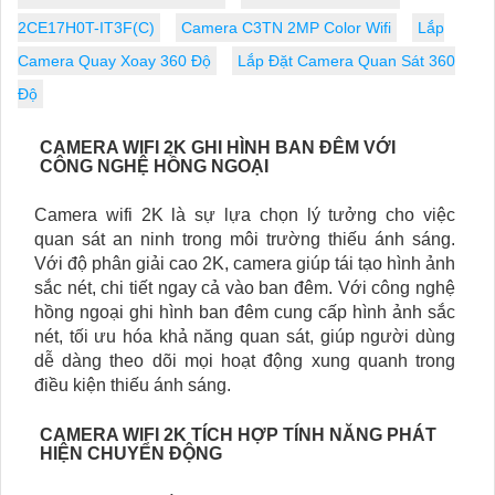
2CE17H0T-IT3F(C)
Camera C3TN 2MP Color Wifi
Lắp
Camera Quay Xoay 360 Độ
Lắp Đặt Camera Quan Sát 360
Độ
CAMERA WIFI 2K GHI HÌNH BAN ĐÊM VỚI
CÔNG NGHỆ HỒNG NGOẠI
Camera wifi 2K là sự lựa chọn lý tưởng cho việc
quan sát an ninh trong môi trường thiếu ánh sáng.
Với độ phân giải cao 2K, camera giúp tái tạo hình ảnh
sắc nét, chi tiết ngay cả vào ban đêm. Với công nghệ
hồng ngoại ghi hình ban đêm cung cấp hình ảnh sắc
nét, tối ưu hóa khả năng quan sát, giúp người dùng
dễ dàng theo dõi mọi hoạt động xung quanh trong
điều kiện thiếu ánh sáng.
CAMERA WIFI 2K TÍCH HỢP TÍNH NĂNG PHÁT
HIỆN CHUYỂN ĐỘNG