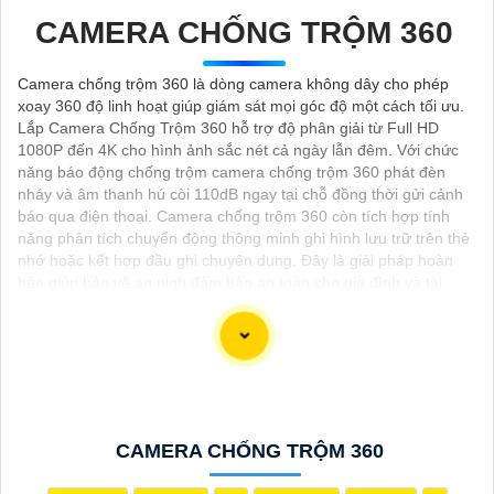
CAMERA CHỐNG TRỘM 360
Camera chống trộm 360 là dòng camera không dây cho phép
xoay 360 độ linh hoạt giúp giám sát mọi góc độ một cách tối ưu.
Lắp Camera Chống Trộm 360 hỗ trợ độ phân giải từ Full HD
1080P đến 4K cho hình ảnh sắc nét cả ngày lẫn đêm. Với chức
năng báo động chống trộm camera chống trộm 360 phát đèn
nháy và âm thanh hú còi 110dB ngay tại chỗ đồng thời gửi cảnh
báo qua điện thoại. Camera chống trộm 360 còn tích hợp tính
năng phân tích chuyển động thông minh ghi hình lưu trữ trên thẻ
nhớ hoặc kết hợp đầu ghi chuyên dụng. Đây là giải pháp hoàn
hảo giúp bảo vệ an ninh đảm bảo an toàn cho gia đình và tài
sản.
Camera Wifi với chất lượng hình ảnh 2K sẽ mang đến cho bạn
trải nghiệm giám sát tuyệt vời, hãy để Camera Wifi 2K giúp bạn
CAMERA CHỐNG TRỘM 360
quan sát chi tiết hơn với độ phân giải cao mà không bỏ qua bất
kỳ chi tiết nào. Với chất lượng hình ảnh 2K giúp giảm độ nhòe và