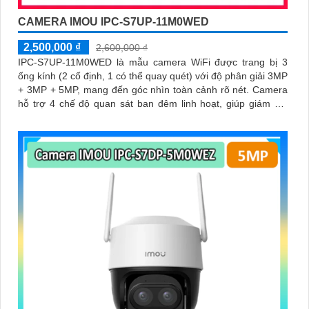
CAMERA IMOU IPC-S7UP-11M0WED
2,500,000 ₫
2,600,000 ₫
IPC-S7UP-11M0WED là mẫu camera WiFi được trang bị 3
ống kính (2 cố định, 1 có thể quay quét) với độ phân giải 3MP
+ 3MP + 5MP, mang đến góc nhìn toàn cảnh rõ nét. Camera
hỗ trợ 4 chế độ quan sát ban đêm linh hoạt, giúp giám sát
hiệu quả trong mọi điều kiện ánh sáng