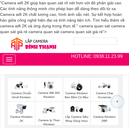
"Camera wifi 2K giúp bạn quan sát rõ nét hơn với độ phân giải cao.
Các tính năng thông minh cho phép bạn dễ dàng theo dõi từ xa.
Camera wifi 2K chất lượng cao, hình ảnh sắc nét. Sự kết hợp hoàn
hảo giữa công nghệ hiện đại và tính năng tiện ích. Tìm hiểu thêm về
camera wifi 2K và ứng dụng trong thực tế." camera quan sát camera
quan sát giá rẻ camera quan sát camera quan sát giá rẻ">
HOTLINE: 0938.11.23.99
Toggle
navigation
Camera Wifi 360
Camera Chuẩn
Camera Kbvision
Camera Chip
Kbvision
Onvif Kbvision
Ban Đêm Có Màu
Acusense
Camera Kbvision
Lắp Camera Siêu
Camera Kbvision
Camera Ip Than
2K
Nhạy Sáng Imou
2MP
Kbvision