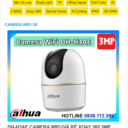
rung hình, mang lại video chất lượng cao ngay cả trong điều
Mic Và Loa
Dual Light
78°
Hồng Ngoại
Full Color
AI
kiện ánh sáng yếu. Ngoài ra, Camera wifi 2K giúp tăng khả năng
CMOS
Xoay 360
Speed Dome
AI Coding
IP66
3D DNR
nhận diện và giám sát đối tượng tốt hơn, đảm bảo an toàn cho
không gian của bạn.
CAMERA WIFI 2K
'
DH-H3AE CAMERA WIFI GIÁ RẺ XOAY 360 3MP