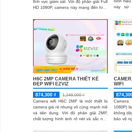
ninh hiệu q
lĩnh vực giám sát. Với độ phân giải Full
này sử 
HD 1080P, camera này mang đến hình
CMOS, gi
ảnh sắc nét và chất lượng cao
mở rộng 
với hồng 
H6C 2MP CAMERA THIẾT KẾ
CAMERA
ĐẸP WIFI EZVIZ
WIFI
874,300 ₫
874,30
1,249,000 ₫
Camera wifi H6C 2MP là một thiết bị
Camera 
camera giá rẻ nhưng vô cùng mạnh mẽ
1080P) là
và tiện dụng. Với độ phân giải 2MP,
không dây
chất lượng hình ảnh rõ nét và sắc nét.
bảo vệ n
Camera này có khả năng kết nối...
và các khu vực 
Full HD 