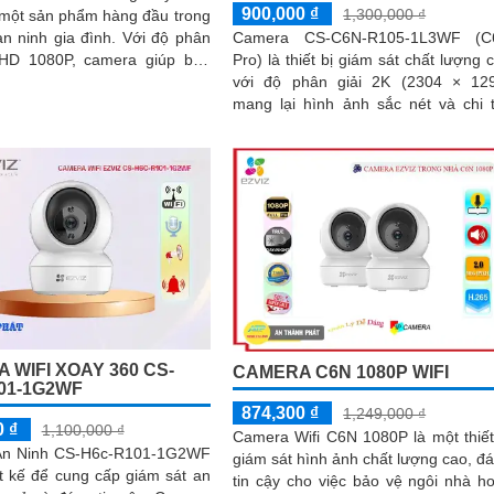
900,000 ₫
1,300,000 ₫
 một sản phẩm hàng đầu trong
inh gia đình. Với độ phân
Camera CS-C6N-R105-1L3WF (C
l HD 1080P, camera giúp bạn
Pro) là thiết bị giám sát chất lượng 
 mọi góc nhìn trong nhà và
với độ phân giải 2K (2304 × 12
i một cách rõ ràng và sắc nét
mang lại hình ảnh sắc nét và chi t
Camera có khả năng quay xoay 360
đàm thoại 2 chiều tích hợp nút gọi đ
cảm ứng tiện lợi giúp bạn dễ d
tương tác từ xa Ngoài ra camera 
được trang bị công nghệ phát h
chuyển động thông minh tăng cư
an ninh cho không gian của bạn. L
Camera quan sát Wifi Không Dây 
C6N-R105-1L3WF 3
 WIFI XOAY 360 CS-
CAMERA C6N 1080P WIFI
01-1G2WF
874,300 ₫
1,249,000 ₫
0 ₫
1,100,000 ₫
Camera Wifi C6N 1080P là một thiết
An Ninh CS-H6c-R101-1G2WF
giám sát hình ảnh chất lượng cao, đ
t kế để cung cấp giám sát an
tin cậy cho việc bảo vệ ngôi nhà h