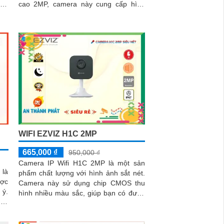
cao 2MP, camera này cung cấp hình
ảnh sắc nét và chi tiết, giúp bạn có thể
nhìn rõ các chi tiết như khuôn mặt và
biển số xe
WIFI EZVIZ H1C 2MP
665,000 ₫
950,000 ₫
Camera IP Wifi H1C 2MP là một sản
 là
phẩm chất lượng với hình ảnh sắt nét.
ược
Camera này sử dụng chip CMOS thu
 ý.
hình nhiều màu sắc, giúp bạn có được
hi,
hình ảnh chất lượng cao ngay cả khi
hai
xem ban đêm với công nghệ Hồng
Ngoại 20m