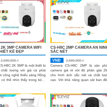
 2K 3MP CAMERA WIFI
CS-H8C 2MP CAMERA AN NIN
THIẾT KẾ ĐẸP
SẮC NÉT
VNĐ
2,590,000 ₫
2,590,000 ₫
S-H8C 2K 3MP là một thiết bị
Camera CS-H8C 2MP là sản ph
 chất lượng với giá cả phải
camera giá rẻ với độ phân giải 2
cho hình ảnh sắc nét và chất lư
 có thể nhìn thấy trong bóng
cao. Với khả năng quan sát ban đêm,
iếu sáng xa lên đến 30m
camera này mang lại cảnh quan tu
vời trong điều kiện ánh sáng yếu