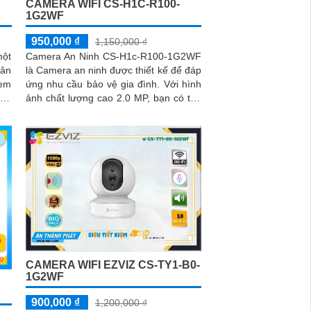
CAMERA WIFI CS-H1C-R100-
1G2WF
950,000 ₫
1,150,000 ₫
ột
Camera An Ninh CS-H1c-R100-1G2WF
hân
là Camera an ninh được thiết kế để đáp
ứng nhu cầu bảo vệ gia đình. Với hình
ông
ảnh chất lượng cao 2.0 MP, bạn có thể
quan sát chi tiết rõ nét
CAMERA WIFI EZVIZ CS-TY1-B0-
1G2WF
900,000 ₫
1,200,000 ₫