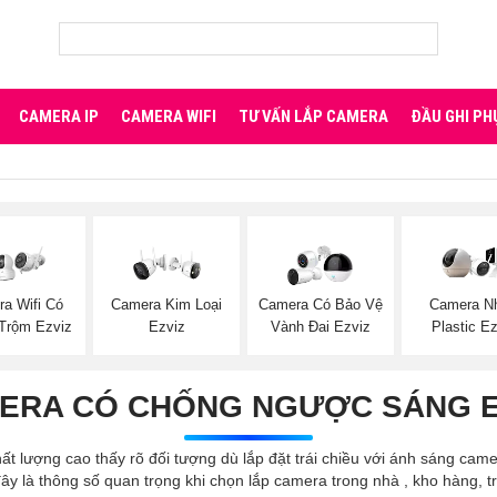
CAMERA IP
CAMERA WIFI
TƯ VẤN LẮP CAMERA
ĐẦU GHI PH
a Wifi Có
Camera Kim Loại
Camera Có Bảo Vệ
Camera N
Trộm Ezviz
Ezviz
Vành Đai Ezviz
Plastic E
ERA CÓ CHỐNG NGƯỢC SÁNG E
t lượng cao thấy rõ đối tượng dù lắp đặt trái chiều với ánh sáng ca
à thông số quan trọng khi chọn lắp camera trong nhà , kho hàng, tr