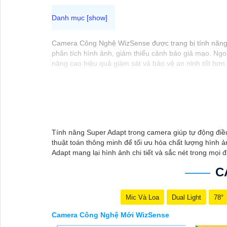
Camera Công Nghệ WizSense được trang bị tính năng n
phân tích hình ảnh, giảm thiểu cảnh báo giả mạo. Ngoà
nâng cao hiệu quả giám sát và bảo vệ an ninh tốt hơn.
Tính năng Super Adapt trong camera giúp tự động điề
thuật toán thông minh để tối ưu hóa chất lượng hình 
Adapt mang lại hình ảnh chi tiết và sắc nét trong mọi đ
C
Mic Và Loa
Dual Light
78°
Camera Công Nghệ Mới WizSense