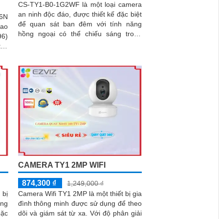
CS-TY1-B0-1G2WF là một loại camera
an ninh độc đáo, được thiết kế đặc biệt
6N
để quan sát ban đêm với tính năng
cao
hồng ngoại có thể chiếu sáng trong
96)
khoảng cách 10m. Với công nghệ...
iết
 độ
iện
àng
còn
iện
ờng
oại
CS-
CAMERA TY1 2MP WIFI
874,300 ₫
1,249,000 ₫
 bị
Camera Wifi TY1 2MP là một thiết bị gia
áng
đình thông minh được sử dụng để theo
oặc
dõi và giám sát từ xa. Với độ phân giải