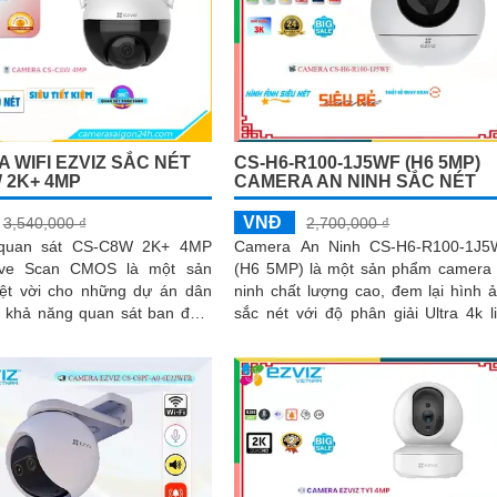
 WIFI EZVIZ SẮC NÉT
CS-H6-R100-1J5WF (H6 5MP)
 2K+ 4MP
CAMERA AN NINH SẮC NÉT
VNĐ
3,540,000 ₫
2,700,000 ₫
quan sát CS-C8W 2K+ 4MP
Camera An Ninh CS-H6-R100-1J5
sive Scan CMOS là một sản
(H6 5MP) là một sản phẩm camera
ệt vời cho những dự án dân
ninh chất lượng cao, đem lại hình 
sắc nét với độ phân giải Ultra 4k li
a công nghệ Hồng Ngoại 30m,
Với khả năng ghi hình ban đêm,...
ày mang lại hình ảnh rõ nét