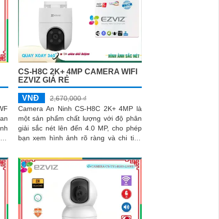
CS-H8C 2K+ 4MP CAMERA WIFI
EZVIZ GIÁ RẺ
VNĐ
2,670,000 ₫
WF
Camera An Ninh CS-H8C 2K+ 4MP là
 an
một sản phẩm chất lượng với độ phân
ảnh
giải sắc nét lên đến 4.0 MP, cho phép
te.
bạn xem hình ảnh rõ ràng và chi tiết.
Bên cạnh đó, camera này còn có...