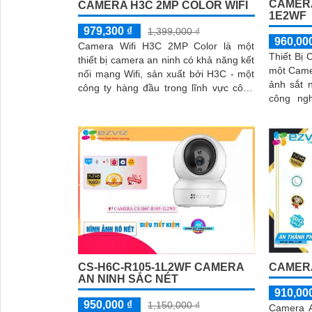
CAMERA
CAMERA H3C 2MP COLOR WIFI
1E2WF
979,300 ₫
1,399,000 ₫
960,00
Camera Wifi H3C 2MP Color là một
Thiết Bị
thiết bị camera an ninh có khả năng kết
một Camer
nối mạng Wifi, sản xuất bởi H3C - một
ảnh sắt n
công ty hàng đầu trong lĩnh vực công
công ng
nghệ thông tin và viễn thông. ...
Smart IR
ban đêm
hình ảnh 
CS-H6C-R105-1L2WF CAMERA
CAMERA
AN NINH SẮC NÉT
910,00
950,000 ₫
1,150,000 ₫
Camera A