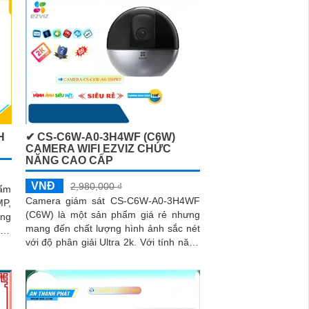
H
✔ CS-C6W-A0-3H4WF (C6W)
CAMERA WIFI EZVIZ CHỨC
NĂNG CAO CẤP
VNĐ
2,980,000 ₫
ẩm
Camera giám sát CS-C6W-A0-3H4WF
MP,
(C6W) là một sản phẩm giá rẻ nhưng
ợng
mang đến chất lượng hình ảnh sắc nét
với độ phân giải Ultra 2k. Với tính năng
yệt
thông minh như Hồng Ngoại Smart IR,
bạn có thể quan sát rõ ràng ngay cả
trong điều kiện ánh sáng yếu