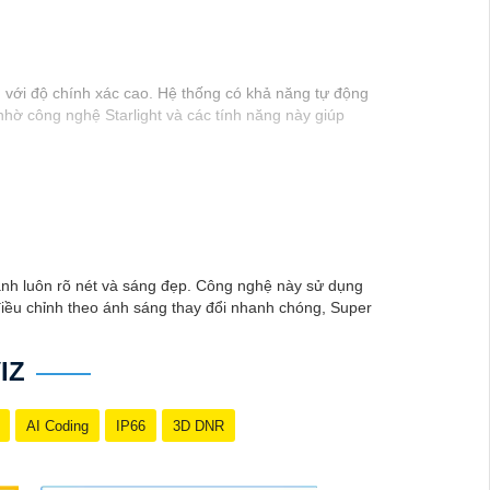
 với độ chính xác cao. Hệ thống có khả năng tự động
nhờ công nghệ Starlight và các tính năng này giúp
ảnh luôn rõ nét và sáng đẹp. Công nghệ này sử dụng
điều chỉnh theo ánh sáng thay đổi nhanh chóng, Super
IZ
AI Coding
IP66
3D DNR