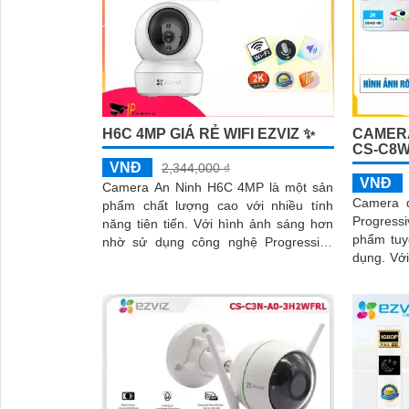
H6C 4MP GIÁ RẺ WIFI EZVIZ ✨
CAMERA
CS-C8W
VNĐ
2,344,000 ₫
VNĐ
Camera An Ninh H6C 4MP là một sản
Camera 
phẩm chất lượng cao với nhiều tính
Progres
năng tiên tiến. Với hình ảnh sáng hơn
phẩm tuy
nhờ sử dụng công nghệ Progressive
dụng. Với khả năng quan sát ban đêm
Scan CMOS và công nghệ giám sát
thông qu
ban...
camera n
đến 4