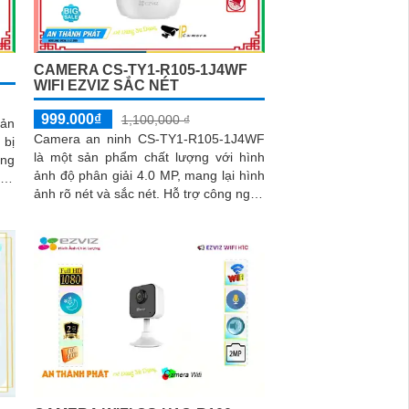
CAMERA CS-TY1-R105-1J4WF
WIFI EZVIZ SẮC NÉT
999.000₫
1,100,000 ₫
sản
Camera an ninh CS-TY1-R105-1J4WF
bị
là một sản phẩm chất lượng với hình
ăng
ảnh độ phân giải 4.0 MP, mang lại hình
ồng
ảnh rõ nét và sắc nét. Hỗ trợ công nghệ
ảng
hồng ngoại Smart IR, cho phép...