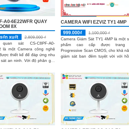
F-A0-6E22WFR QUAY
CAMERA WIFI EZVIZ TY1 4MP
OOM 8X
999.000₫
1,100,000 ₫
s₫n xu₫t
2,809,000 ₫
Camera Giám Sát TY1 4MP là một 
 quan sát CS-C8PF-A0-
phẩm cao cấp được trang 
 là một Camera công nghệ
Progressive Scan CMOS, cho khả n
, được thiết kế để đáp ứng nhu
giám sát ban đêm tuyệt vời với h
ninh. Với độ phân giải
ngoại siêu sáng và đẹp trong kho
camera cho hình ảnh sắc nét,
cách 10...
g cao