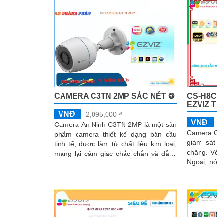
CAMERA C3TN 2MP SẮC NÉT ❂
CS-H8C
EZVIZ 
'
VNĐ
2,095,000 ₫
VNĐ
Camera An Ninh C3TN 2MP là một sản
Camera C
phẩm camera thiết kế dạng bán cầu
giám sát
tinh tế, được làm từ chất liệu kim loại,
chăng. Với công nghệ thiếu sáng Hồng
mang lại cảm giác chắc chắn và đẳng
Ngoại, nó
cấp. Với công nghệ hình ảnh sắc nét
tối và ch
Full HD 1080P, camera giúp quan sát rõ
ràng và chi tiết