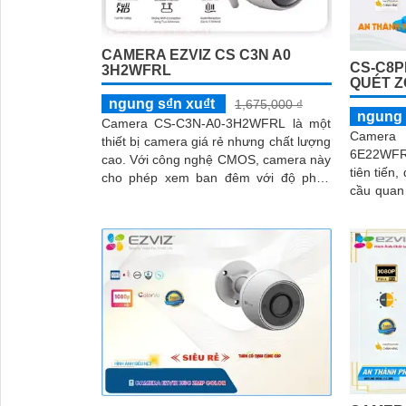
CAMERA EZVIZ CS C3N A0
CS-C8P
3H2WFRL
QUÉT Z
ngung s₫n xu₫t
1,675,000 ₫
ngung 
Camera CS-C3N-A0-3H2WFRL là một
Camera
thiết bị camera giá rẻ nhưng chất lượng
6E22WFR
cao. Với công nghệ CMOS, camera này
tiên tiến
cho phép xem ban đêm với độ phân
cầu quan sát an 
giải Full HD 1080P và có khả năng
Full HD, 
quan sát trong khoảng cách 30m với
chất lượn
ánh sáng hồng ngoại