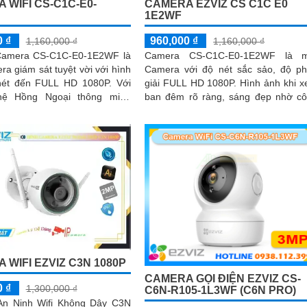
 WIFI CS-C1C-E0-
CAMERA EZVIZ CS C1C E0
1E2WF
0 ₫
960,000 ₫
1,160,000 ₫
1,160,000 ₫
 Camera CS-C1C-E0-1E2WF là
Camera CS-C1C-E0-1E2WF là m
a giám sát tuyệt vời với hình
Camera với độ nét sắc sảo, độ p
ét đến FULL HD 1080P. Với
giải FULL HD 1080P. Hình ảnh khi xem
hệ Hồng Ngoại thông minh
ban đêm rõ ràng, sáng đẹp nhờ c
, camera cho phép quan sát
nghệ hồng ngoại 10m chính hãng
 đến 10m mà vẫn giữ được
rõ ràng
 WIFI EZVIZ C3N 1080P
CAMERA GỌI ĐIỆN EZVIZ CS-
0 ₫
1,300,000 ₫
C6N-R105-1L3WF (C6N PRO)
n Ninh Wifi Không Dây C3N