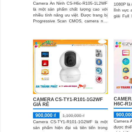
Camera An Ninh CS-H6c-R105-1L2WF
1080P là
là một sản phẩm chất lượng cao với
lĩnh vực an n
nhiều tính năng ưu việt. Được trang bị
giải Ful
Progressive Scan CMOS, camera này
quan sát
mang lại hình ảnh sáng đẹp hơn so với
ngoài trờ
các sản phẩm cùng loại
CAMERA
CAMERA CS-TY1-R101-1G2WF
H6C-R1
GIÁ RẺ
900,00
900,000 ₫
1,100,000 ₫
Camera 
Camera CS-TY1-R101-1G2WF là một
được thiế
sản phẩm hiện đại và tiên tiến trong