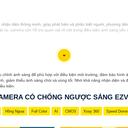
hận diện thông minh, giúp phát hiện và phân biệt người, phương tiện
i ra, camera còn hỗ trợ quan sát rõ nét trong điều kiện ánh sáng yếu 
u chỉnh ánh sáng để phù hợp với điều kiện môi trường, đảm bảo hình 
ảnh, giảm thiểu ánh sáng chói và vùng tối. Nhờ khả năng nhận diện và 
iều kiện.
AMERA CÓ CHỐNG NGƯỢC SÁNG EZV
Hồng Ngoại
Full Color
AI
CMOS
Xoay 360
Speed Dome