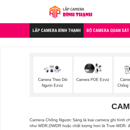
LẮP CAMERA BÌNH THẠNH
BỘ CAMERA QUAN SÁT
Camera Theo Dỏi
Camera POE Ezviz
Camer
Người Ezviz
Chống 
CAM
Camera Chống Ngược Sáng là loại camera ghi hình chấ
như WDR,DWDR hoặc chất lượng hơn là True-WDR. đây l