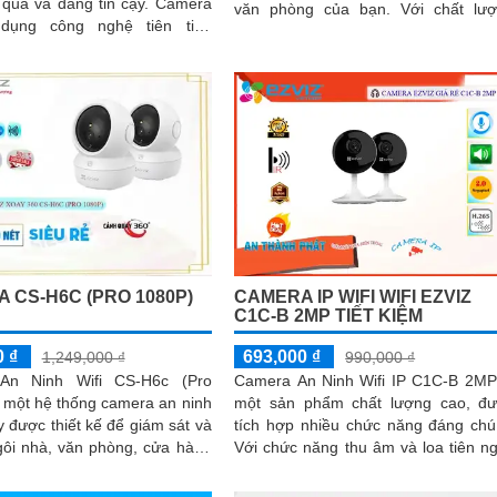
uả và đáng tin cậy. Camera
văn phòng của bạn. Với chất lượng
dụng công nghệ tiên tiến
hình ảnh 1080P sắc nét, bạn...
úp tiết kiệm năng lượng và
khả năng giám sát ban đêm
ngoại lên đến 10m
 CS-H6C (PRO 1080P)
CAMERA IP WIFI WIFI EZVIZ
C1C-B 2MP TIẾT KIỆM
0 ₫
693,000 ₫
1,249,000 ₫
990,000 ₫
An Ninh Wifi CS-H6c (Pro
Camera An Ninh Wifi IP C1C-B 2MP
 một hệ thống camera an ninh
một sản phẩm chất lượng cao, đ
 được thiết kế để giám sát và
tích hợp nhiều chức năng đáng chú
gôi nhà, văn phòng, cửa hàng
Với chức năng thu âm và loa tiên ng
khác. Với độ phân giải
nó cho phép người dùng giao tiếp 
1080P, nó cung cấp hình ảnh
chiều qua camera