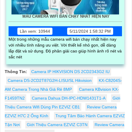
MẪU CAMERA WIFI BÁN CHẠY NHẤT HIỆN NAY
Lần xem: 10944
5/11/2024 1:58:32 PM
Một trong những mẫu camera wifi bán chạy nhất hiện nay
với nhiều tính năng ưu việt. Với thiết kế nhỏ gọn, dễ dàng
lắp đặt và sử dụng. Độ phân giải cao giúp hình ảnh rõ nét và
sắc nét
Thông Tin:
Camera IP HIKVISION DS 2CD2343G2 IU
Camera DS-2CD2T87G2H-LISU/SL Hikvision
KX-C8204S-
AM Camera Trong Nhà Giá Rẻ 8MP
Camera KBvision KX-
F1459TN2
Camera Dahua DH-IPC-HDW1431T1-A
Giới
Thiệu Camera Wifi Dùng Pin EZVIZ CB1
Review Camera
EZVIZ H7C 2 Ống Kính
Trung Tâm Bảo Hành Camera EZVIZ
Tận Nơi
Giới Thiệu Camera EZVIZ C3TN
Review Camera