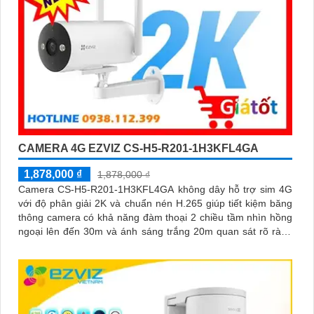
CAMERA 4G EZVIZ CS-H5-R201-1H3KFL4GA
1,878,000 ₫
1,878,000 ₫
Camera CS-H5-R201-1H3KFL4GA không dây hỗ trợ sim 4G
với độ phân giải 2K và chuẩn nén H.265 giúp tiết kiệm băng
thông camera có khả năng đàm thoại 2 chiều tầm nhìn hồng
ngoại lên đến 30m và ánh sáng trắng 20m quan sát rõ ràng
cả ngày lẫn đêm với chuẩn IP67 camera còn tích hợp tính
năng phát hiện thông minh và cảnh báo bằng còi và đèn
chớp phù hợp cho công trình kho hàng, nhà xưởng công
trình