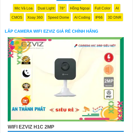
Mic Và Loa
Dual Light
78°
Hồng Ngoại
Full Color
AI
CMOS
Xoay 360
Speed Dome
AI Coding
IP66
3D DNR
LẮP CAMERA WIFI EZVIZ GIÁ RẺ CHÍNH HÃNG
'
WIFI EZVIZ H1C 2MP