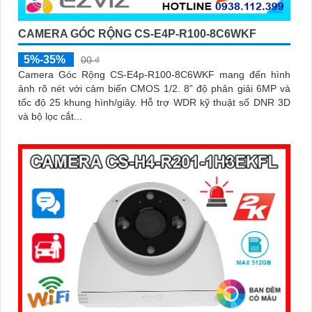
CAMERA GÓC RỘNG CS-E4P-R100-8C6WKF
5%-35%
00 ₫
Camera Góc Rộng CS-E4p-R100-8C6WKF mang đến hình
ảnh rõ nét với cảm biến CMOS 1/2. 8” độ phân giải 6MP và
tốc độ 25 khung hình/giây. Hỗ trợ WDR kỹ thuật số DNR 3D
và bộ lọc cắt...