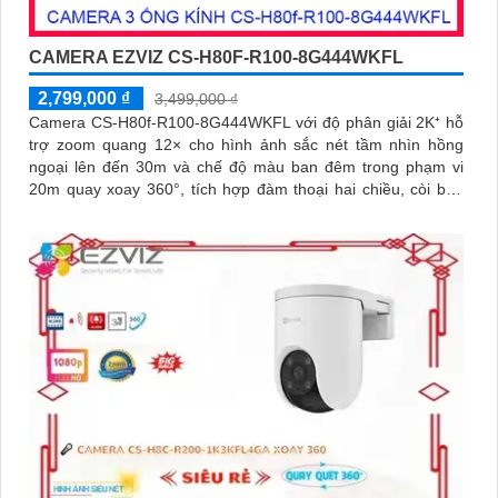
CAMERA EZVIZ CS-H80F-R100-8G444WKFL
2,799,000 ₫
3,499,000 ₫
Camera CS-H80f-R100-8G444WKFL với độ phân giải 2K⁺ hỗ
trợ zoom quang 12× cho hình ảnh sắc nét tầm nhìn hồng
ngoại lên đến 30m và chế độ màu ban đêm trong phạm vi
20m quay xoay 360°, tích hợp đàm thoại hai chiều, còi báo
động và đèn chớp, camera giúp nâng cao an ninh hiệu quả.
Đạt chuẩn IP67 có khả năng chống bụi, nước, đảm bảo hoạt
động ổn định trong mọi điều kiện thời tiết