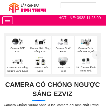
HOTLINE: 0938.11.23.99
Toggle
navigation
Camera POE
Camera Siêu Nhạy
Camera Onvif
Camera Ezviz
Ezviz
Sáng Ezviz
Ezviz
Phân Biệt Người
Lắp Camera Ezviz
Camera Có Chống
Camera 2 Mắt
Camera 2MP
Trong Nhà
Ngược Sáng Ezviz
Ezviz
Hilook
CAMERA CÓ CHỐNG NGƯỢC
SÁNG EZVIZ
Camera Chống Ngược Sáng là loại camera ghi hình chất lượng