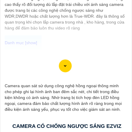
cao thấy rõ đối tượng dù lắp đặt trái chiều với ánh sáng camera
được trang bị các công nghệ chống ngược sáng như
WDR,DWDR hoặc chất lượng hơn là True-WDR. đây là thông số
quan trọng khi chọn lắp camera trong nhà , kho hàng, trong cửa
hàng để đảm bảo luôn thu video rõ ràng
"Bạn đang tìm kiếm một giải pháp an ninh hiệu quả và tiết kiệm?
Hãy khám phá Camera Wifi Ezviz - dòng sản phẩm chính hãng
với mức giá rất hấp dẫn. Với thiết kế hiện đại, dễ dàng lắp đặt và
kết nối thông minh qua Wifi, Camera Wifi Ezviz sẽ giúp bạn giám
sát ngôi nhà hoặc văn phòng mọi lúc mọi nơi chỉ bằng một chiếc
Camera quan sát sử dụng công nghệ hồng ngoại thông minh
điện thoại thông minh.
cho phép ghi lại hình ảnh ban đêm sắc nét, chi tiết trong điều
Không chỉ vậy, sản phẩm cũng mang lại chất lượng hình ảnh sắc
kiện không có ánh sáng. Nhờ trang bị tích hợp đèn LED hồng
nét và độ phân giải cao, cho phép bạn theo dõi mọi hoạt động
ngoại, camera đảm bảo chất lượng hình ảnh rõ ràng trong mọi
một cách dễ dàng. Đừng bỏ lỡ cơ hội sở hữu Camera Wifi Ezviz
điều kiện ánh sáng yếu, phục vụ tốt cho việc giám sát an ninh.
giá rẻ chính hãng để bảo vệ tài sản và gia đình của bạn ngay
hôm nay!"
Hy vọng đoạn văn trên sẽ giúp bạn trong việc giới thiệu sản
CAMERA CÓ CHỐNG NGƯỢC SÁNG EZVIZ
phẩm Camera Wifi Ezviz.