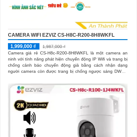
CAMERA WIFI EZVIZ CS-H8C-R200-8H8WKFL
1,999,000 ₫
1,987,000 ₫
Camera giá rẻ CS-H8c-R200-8H8WKFL là một camera an
ninh với tính năng phát hiện chuyển động IP Wifi và trang bị
chống cảnh báo chuyển động giả bằng cách nhận dạng
người camera còn được trang bị chống ngược sáng DWDR
công nghệ giám sát ban đêm Full Color 20m camera có thiết
kế nhỏ gọn xoay 360 độ và có khe cắm thẻ nhớ Micro SD
512GB với khả năng thu âm và phát âm thanh to rõ