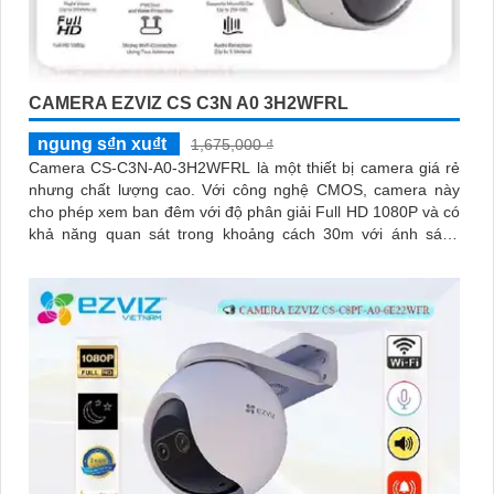
CAMERA EZVIZ CS C3N A0 3H2WFRL
ngung s₫n xu₫t
1,675,000 ₫
Camera CS-C3N-A0-3H2WFRL là một thiết bị camera giá rẻ
nhưng chất lượng cao. Với công nghệ CMOS, camera này
cho phép xem ban đêm với độ phân giải Full HD 1080P và có
khả năng quan sát trong khoảng cách 30m với ánh sáng
hồng ngoại