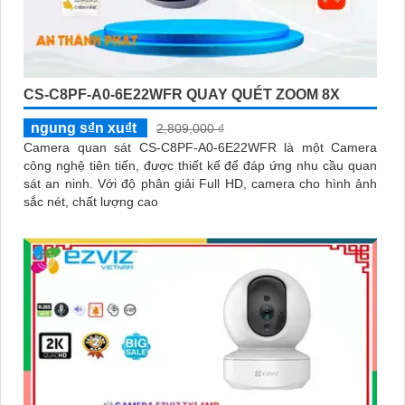
CS-C8PF-A0-6E22WFR QUAY QUÉT ZOOM 8X
ngung s₫n xu₫t
2,809,000 ₫
Camera quan sát CS-C8PF-A0-6E22WFR là một Camera
công nghệ tiên tiến, được thiết kế để đáp ứng nhu cầu quan
sát an ninh. Với độ phân giải Full HD, camera cho hình ảnh
sắc nét, chất lượng cao