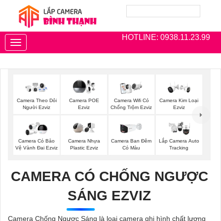
HOTLINE: 0938.11.23.99
Toggle
navigation
Camera Theo Dỏi
Camera POE
Camera Wifi Có
Camera Kim Loại
Người Ezviz
Ezviz
Chống Trộm Ezviz
Ezviz
Camera Có Bảo
Camera Nhựa
Camera Ban Đêm
Lắp Camera Auto
Vệ Vành Đai Ezviz
Plastic Ezviz
Có Màu
Tracking
CAMERA CÓ CHỐNG NGƯỢC
SÁNG EZVIZ
Camera Chống Ngược Sáng là loại camera ghi hình chất lượng