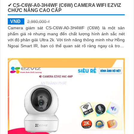
✔ CS-C6W-A0-3H4WF (C6W) CAMERA WIFI EZVIZ
CHỨC NĂNG CAO CẤP
VNĐ
2,980,000 ₫
Camera giám sát CS-C6W-A0-3H4WF (C6W) là một sản
phẩm giá rẻ nhưng mang đến chất lượng hình ảnh sắc nét
với độ phân giải Ultra 2k. Với tính năng thông minh như Hồng
Ngoại Smart IR, bạn có thể quan sát rõ ràng ngay cả trong
điều kiện ánh sáng yếu