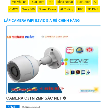
Mic Và Loa
Dual Light
78°
Hồng Ngoại
Full Color
AI
CMOS
Xoay 360
Speed Dome
AI Coding
IP66
3D DNR
LẮP CAMERA WIFI EZVIZ GIÁ RẺ CHÍNH HÃNG
'
CAMERA C3TN 2MP SẮC NÉT ❂
VNĐ
2,095,000 ₫