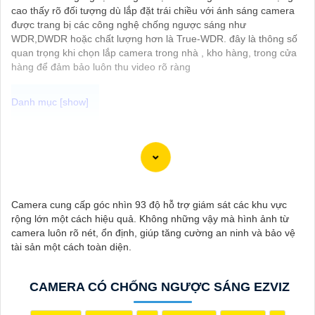
cao thấy rõ đối tượng dù lắp đặt trái chiều với ánh sáng camera
được trang bị các công nghệ chống ngược sáng như
WDR,DWDR hoặc chất lượng hơn là True-WDR. đây là thông số
quan trọng khi chọn lắp camera trong nhà , kho hàng, trong cửa
hàng để đảm bảo luôn thu video rõ ràng
"Bạn đang tìm kiếm một giải pháp an ninh hiệu quả và tiết kiệm?
Hãy khám phá Camera Wifi Ezviz - dòng sản phẩm chính hãng
với mức giá rất hấp dẫn. Với thiết kế hiện đại, dễ dàng lắp đặt và
kết nối thông minh qua Wifi, Camera Wifi Ezviz sẽ giúp bạn giám
sát ngôi nhà hoặc văn phòng mọi lúc mọi nơi chỉ bằng một chiếc
Camera cung cấp góc nhìn 93 độ hỗ trợ giám sát các khu vực
điện thoại thông minh.
rộng lớn một cách hiệu quả. Không những vậy mà hình ảnh từ
Không chỉ vậy, sản phẩm cũng mang lại chất lượng hình ảnh sắc
camera luôn rõ nét, ổn định, giúp tăng cường an ninh và bảo vệ
nét và độ phân giải cao, cho phép bạn theo dõi mọi hoạt động
tài sản một cách toàn diện.
một cách dễ dàng. Đừng bỏ lỡ cơ hội sở hữu Camera Wifi Ezviz
giá rẻ chính hãng để bảo vệ tài sản và gia đình của bạn ngay
hôm nay!"
CAMERA CÓ CHỐNG NGƯỢC SÁNG EZVIZ
Hy vọng đoạn văn trên sẽ giúp bạn trong việc giới thiệu sản
phẩm Camera Wifi Ezviz.