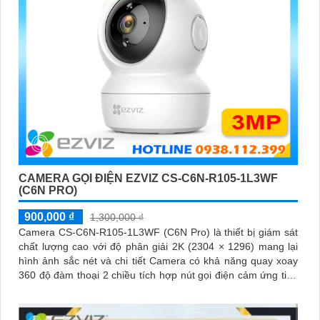
CAMERA GỌI ĐIỆN EZVIZ CS-C6N-R105-1L3WF
(C6N PRO)
900,000 ₫
1,300,000 ₫
Camera CS-C6N-R105-1L3WF (C6N Pro) là thiết bị giám sát
chất lượng cao với độ phân giải 2K (2304 × 1296) mang lại
hình ảnh sắc nét và chi tiết Camera có khả năng quay xoay
360 độ đàm thoại 2 chiều tích hợp nút gọi điện cảm ứng tiện
lợi giúp bạn dễ dàng tương tác từ xa Ngoài ra camera còn
được trang bị công nghệ phát hiện chuyển động thông minh
tăng cường an ninh cho không gian của bạn. Loại Camera