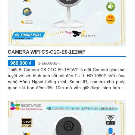
CAMERA WIFI CS-C1C-E0-1E2WF
960,000 ₫
1,160,000 ₫
Thiết Bị Camera CS-C1C-E0-1E2WF là một Camera giám sát
tuyệt vời với hình ảnh sắt nét đến FULL HD 1080P. Với công
nghệ Hồng Ngoại thông minh Smart IR, camera cho phép
quan sát ban đêm đến 10m mà vẫn giữ được hình ảnh rõ
ràng