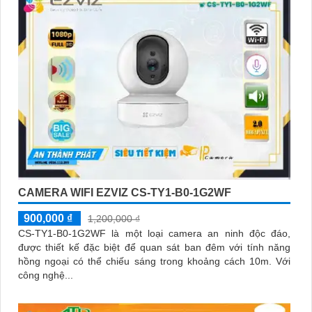
quan sát Wifi Không Dây CS-C6N-R105-1L3WF 3
CAMERA WIFI EZVIZ CS-TY1-B0-1G2WF
900,000 ₫
1,200,000 ₫
CS-TY1-B0-1G2WF là một loại camera an ninh độc đáo,
được thiết kế đặc biệt để quan sát ban đêm với tính năng
hồng ngoại có thể chiếu sáng trong khoảng cách 10m. Với
công nghệ...