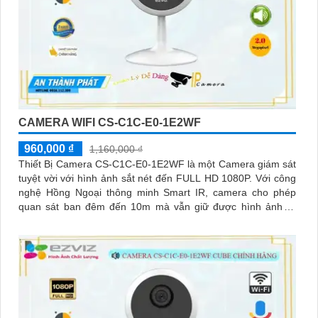
CAMERA WIFI CS-C1C-E0-1E2WF
960,000 ₫
1,160,000 ₫
Thiết Bị Camera CS-C1C-E0-1E2WF là một Camera giám sát
tuyệt vời với hình ảnh sắt nét đến FULL HD 1080P. Với công
nghệ Hồng Ngoại thông minh Smart IR, camera cho phép
quan sát ban đêm đến 10m mà vẫn giữ được hình ảnh rõ
ràng