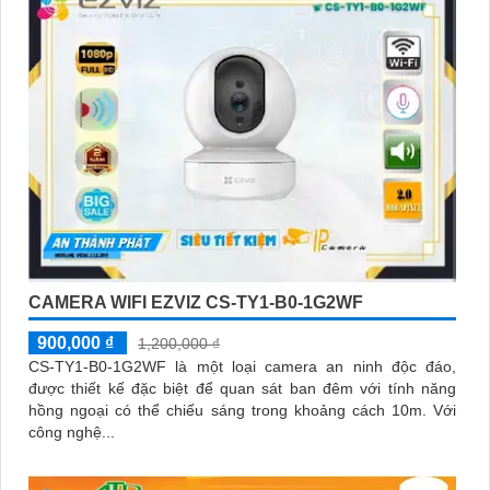
quan sát Wifi Không Dây CS-C6N-R105-1L3WF 3
CAMERA WIFI EZVIZ CS-TY1-B0-1G2WF
900,000 ₫
1,200,000 ₫
CS-TY1-B0-1G2WF là một loại camera an ninh độc đáo,
được thiết kế đặc biệt để quan sát ban đêm với tính năng
hồng ngoại có thể chiếu sáng trong khoảng cách 10m. Với
công nghệ...