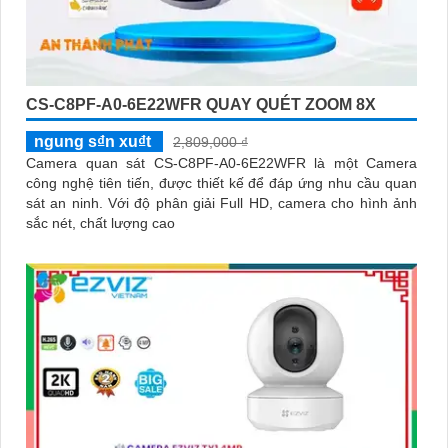
CS-C8PF-A0-6E22WFR QUAY QUÉT ZOOM 8X
ngung s₫n xu₫t
2,809,000 ₫
Camera quan sát CS-C8PF-A0-6E22WFR là một Camera
công nghệ tiên tiến, được thiết kế để đáp ứng nhu cầu quan
sát an ninh. Với độ phân giải Full HD, camera cho hình ảnh
sắc nét, chất lượng cao