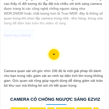
cao thấy rõ đối tượng dù lắp đặt trái chiều với ánh sáng camera
được trang bị các công nghệ chống ngược sáng như
WDR,DWDR hoặc chất lượng hơn là True-WDR. đây là thông số
quan trọng khi chọn lắp camera trong nhà , kho hàng, trong cửa
hàng để đảm bảo luôn thu video rõ ràng
"Bạn đang tìm kiếm một giải pháp an ninh hiệu quả và tiết kiệm?
Hãy khám phá Camera Wifi Ezviz - dòng sản phẩm chính hãng
với mức giá rất hấp dẫn. Với thiết kế hiện đại, dễ dàng lắp đặt và
kết nối thông minh qua Wifi, Camera Wifi Ezviz sẽ giúp bạn giám
sát ngôi nhà hoặc văn phòng mọi lúc mọi nơi chỉ bằng một chiếc
Camera quan sát với góc nhìn 106 độ là một giải pháp tối dành
điện thoại thông minh.
cho bạn trong việc giám sát an ninh tại diện tích lớn trong không
Không chỉ vậy, sản phẩm cũng mang lại chất lượng hình ảnh sắc
gian. Góc quan sát rộng giúp người dùng dễ dàng giám sát toàn
nét và độ phân giải cao, cho phép bạn theo dõi mọi hoạt động
bộ khu vực mà không bỏ sót chi tiết quan trọng.
một cách dễ dàng. Đừng bỏ lỡ cơ hội sở hữu Camera Wifi Ezviz
giá rẻ chính hãng để bảo vệ tài sản và gia đình của bạn ngay
hôm nay!"
CAMERA CÓ CHỐNG NGƯỢC SÁNG EZVIZ
Hy vọng đoạn văn trên sẽ giúp bạn trong việc giới thiệu sản
phẩm Camera Wifi Ezviz.