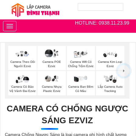
HOTLINE: 0938.11.23.99
Toggle
navigation
Camera Theo Dỏi
Camera POE
Camera Wifi Có
Camera Kim Loại
Người Ezviz
Ezviz
Chống Trộm Ezviz
Ezviz
Camera Có Bảo
Camera Nhựa
Camera Ban Đêm
Lắp Camera Auto
Vệ Vành Đai Ezviz
Plastic Ezviz
Có Màu
Tracking
CAMERA CÓ CHỐNG NGƯỢC
SÁNG EZVIZ
Camera Chống Ngược Sáng là loại camera ghi hình chất lượng