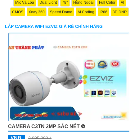
Mic Và Loa
Dual Light
78°
Hồng Ngoại
Full Color
AI
CMOS
Xoay 360
Speed Dome
AI Coding
IP66
3D DNR
LẮP CAMERA WIFI EZVIZ GIÁ RẺ CHÍNH HÃNG
'
CAMERA C3TN 2MP SẮC NÉT ❂
VNĐ
2,095,000 ₫