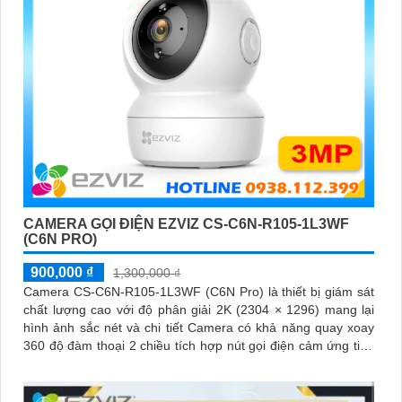
CAMERA GỌI ĐIỆN EZVIZ CS-C6N-R105-1L3WF
(C6N PRO)
900,000 ₫
1,300,000 ₫
Camera CS-C6N-R105-1L3WF (C6N Pro) là thiết bị giám sát
chất lượng cao với độ phân giải 2K (2304 × 1296) mang lại
hình ảnh sắc nét và chi tiết Camera có khả năng quay xoay
360 độ đàm thoại 2 chiều tích hợp nút gọi điện cảm ứng tiện
lợi giúp bạn dễ dàng tương tác từ xa Ngoài ra camera còn
được trang bị công nghệ phát hiện chuyển động thông minh
tăng cường an ninh cho không gian của bạn. Loại Camera