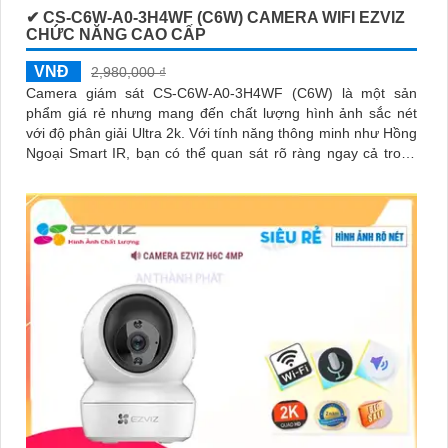
✔ CS-C6W-A0-3H4WF (C6W) CAMERA WIFI EZVIZ
CHỨC NĂNG CAO CẤP
VNĐ
2,980,000 ₫
Camera giám sát CS-C6W-A0-3H4WF (C6W) là một sản
phẩm giá rẻ nhưng mang đến chất lượng hình ảnh sắc nét
với độ phân giải Ultra 2k. Với tính năng thông minh như Hồng
Ngoại Smart IR, bạn có thể quan sát rõ ràng ngay cả trong
điều kiện ánh sáng yếu