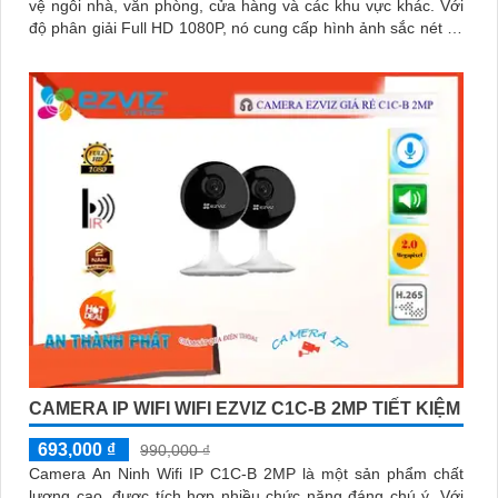
vệ ngôi nhà, văn phòng, cửa hàng và các khu vực khác. Với
độ phân giải Full HD 1080P, nó cung cấp hình ảnh sắc nét và
chất lượng cao
CAMERA IP WIFI WIFI EZVIZ C1C-B 2MP TIẾT KIỆM
693,000 ₫
990,000 ₫
Camera An Ninh Wifi IP C1C-B 2MP là một sản phẩm chất
lượng cao, được tích hợp nhiều chức năng đáng chú ý. Với