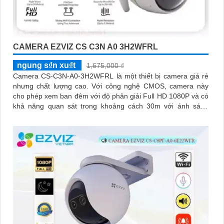
CAMERA EZVIZ CS C3N A0 3H2WFRL
ngung s₫n xu₫t
1,675,000 ₫
Camera CS-C3N-A0-3H2WFRL là một thiết bị camera giá rẻ
nhưng chất lượng cao. Với công nghệ CMOS, camera này
cho phép xem ban đêm với độ phân giải Full HD 1080P và có
khả năng quan sát trong khoảng cách 30m với ánh sáng
hồng ngoại