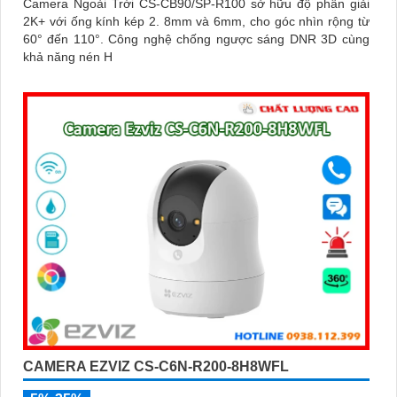
Camera Ngoài Trời CS-CB90/SP-R100 sở hữu độ phân giải
2K+ với ống kính kép 2. 8mm và 6mm, cho góc nhìn rộng từ
60° đến 110°. Công nghệ chống ngược sáng DNR 3D cùng
khả năng nén H
CAMERA EZVIZ CS-C6N-R200-8H8WFL