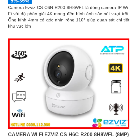
5%-35%
Camera Ezviz CS-C6N-R200-8H8WFL là dòng camera IP Wi-
Fi với độ phân giải 4K mang đến hình ảnh sắc nét vượt trội.
Ống kính 4mm có góc nhìn rộng 110° giúp quan sát chi tiết
khu vực lớn
CAMERA WI-FI EZVIZ CS-H6C-R200-8H8WFL (8MP)