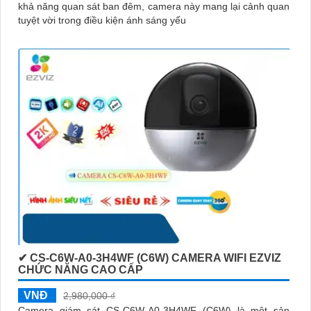
khả năng quan sát ban đêm, camera này mang lại cảnh quan
tuyệt vời trong điều kiện ánh sáng yếu
✔ CS-C6W-A0-3H4WF (C6W) CAMERA WIFI EZVIZ
CHỨC NĂNG CAO CẤP
VNĐ
2,980,000 ₫
Camera giám sát CS-C6W-A0-3H4WF (C6W) là một sản