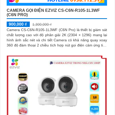
CAMERA GỌI ĐIỆN EZVIZ CS-C6N-R105-1L3WF
(C6N PRO)
900,000 ₫
1,300,000 ₫
Camera CS-C6N-R105-1L3WF (C6N Pro) là thiết bị giám sát
chất lượng cao với độ phân giải 2K (2304 × 1296) mang lại
hình ảnh sắc nét và chi tiết Camera có khả năng quay xoay
360 độ đàm thoại 2 chiều tích hợp nút gọi điện cảm ứng tiện
lợi giúp bạn dễ dàng tương tác từ xa Ngoài ra camera còn
được trang bị công nghệ phát hiện chuyển động thông minh
tăng cường an ninh cho không gian của bạn. Loại Camera
quan sát Wifi Không Dây CS-C6N-R105-1L3WF 3