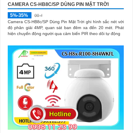
CAMERA CS-HB8C/SP DÙNG PIN MẶT TRỜI
5%-35%
00 ₫
Camera CS-HB8c/SP Dùng Pin Mặt Trời ghi hình sắc nét với
độ phân giải 4MP, quan sát ban đêm xa đến 20 mét. Phát
hiện chuyển động người qua cảm biến PIR theo dõi tự động