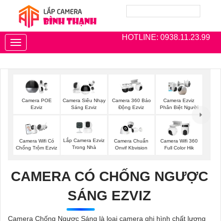
HOTLINE: 0938.11.23.99
Toggle
navigation
Camera POE
Camera Siêu Nhạy
Camera 360 Báo
Camera Ezviz
Ezviz
Sáng Ezviz
Động Ezviz
Phân Biệt Người
Lắp Camera Ezviz
Camera Wifi Có
Camera Chuẩn
Camera Wifi 360
Trong Nhà
Chống Trộm Ezviz
Onvif Kbvision
Full Color Hik
CAMERA CÓ CHỐNG NGƯỢC
SÁNG EZVIZ
Camera Chống Ngược Sáng là loại camera ghi hình chất lượng