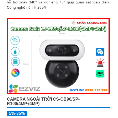
hỗ trợ xoay 340° và nghiêng 75° giúp quan sát toàn diện.
Công nghệ nén H.265/H
CAMERA NGOÀI TRỜI CS-CB90/SP-
R100(4MP+4MP)
5%-35%