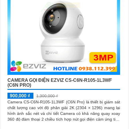
CAMERA GỌI ĐIỆN EZVIZ CS-C6N-R105-1L3WF
(C6N PRO)
900,000 ₫
1,300,000 ₫
Camera CS-C6N-R105-1L3WF (C6N Pro) là thiết bị giám sát
chất lượng cao với độ phân giải 2K (2304 × 1296) mang lại
hình ảnh sắc nét và chi tiết Camera có khả năng quay xoay
360 độ đàm thoại 2 chiều tích hợp nút gọi điện cảm ứng tiện
lợi giúp bạn dễ dàng tương tác từ xa Ngoài ra camera còn