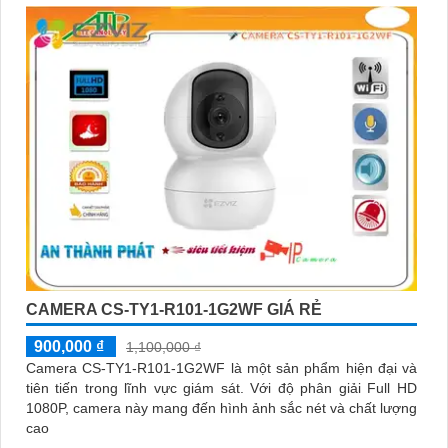
được trang bị công nghệ phát hiện chuyển động thông minh
tăng cường an ninh cho không gian của bạn. Loại Camera
quan sát Wifi Không Dây CS-C6N-R105-1L3WF 3
CAMERA CS-TY1-R101-1G2WF GIÁ RẺ
900,000 ₫
1,100,000 ₫
Camera CS-TY1-R101-1G2WF là một sản phẩm hiện đại và
tiên tiến trong lĩnh vực giám sát. Với độ phân giải Full HD
1080P, camera này mang đến hình ảnh sắc nét và chất lượng
cao