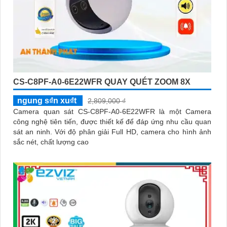
CS-C8PF-A0-6E22WFR QUAY QUÉT ZOOM 8X
ngung s₫n xu₫t
2,809,000 ₫
Camera quan sát CS-C8PF-A0-6E22WFR là một Camera
công nghệ tiên tiến, được thiết kế để đáp ứng nhu cầu quan
sát an ninh. Với độ phân giải Full HD, camera cho hình ảnh
sắc nét, chất lượng cao