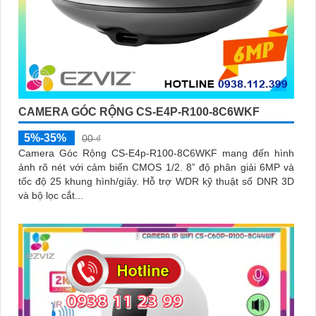
CAMERA GÓC RỘNG CS-E4P-R100-8C6WKF
5%-35%
00 ₫
Camera Góc Rộng CS-E4p-R100-8C6WKF mang đến hình
ảnh rõ nét với cảm biến CMOS 1/2. 8” độ phân giải 6MP và
tốc độ 25 khung hình/giây. Hỗ trợ WDR kỹ thuật số DNR 3D
và bộ lọc cắt...