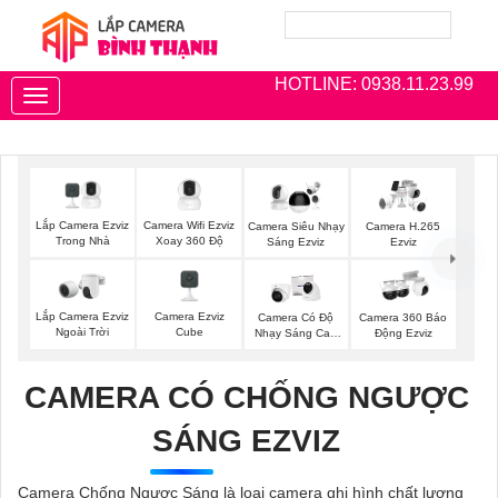
HOTLINE: 0938.11.23.99
Toggle
navigation
Lắp Camera Ezviz
Camera Wifi Ezviz
Camera Siêu Nhạy
Camera H.265
Trong Nhà
Xoay 360 Độ
Sáng Ezviz
Ezviz
Lắp Camera Ezviz
Camera Ezviz
Camera Có Độ
Camera 360 Báo
Ngoài Trời
Cube
Nhạy Sáng Cao
Động Ezviz
Kbvision
CAMERA CÓ CHỐNG NGƯỢC
SÁNG EZVIZ
Camera Chống Ngược Sáng là loại camera ghi hình chất lượng