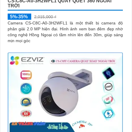
CS-C8C-A0-3H2WFL1 QUAY QUÉT 360 NGOÀI
TRỜI
5%-35%
2,015,000 ₫
Camera CS-C8C-A0-3H2WFL1 là một thiết bị camera độ
phân giải 2.0 MP hiện đại. Hình ảnh xem ban đêm đẹp nhờ
công nghệ Hồng Ngoại có tầm nhìn lên đến 30m, giúp sáng
mịn mọi góc