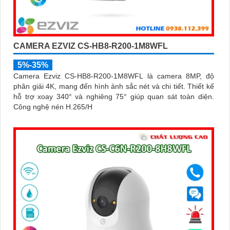
CAMERA EZVIZ CS-HB8-R200-1M8WFL
5%-35%
Camera Ezviz CS-HB8-R200-1M8WFL là camera 8MP, độ
phân giải 4K, mang đến hình ảnh sắc nét và chi tiết. Thiết kế
hỗ trợ xoay 340° và nghiêng 75° giúp quan sát toàn diện.
Công nghệ nén H.265/H