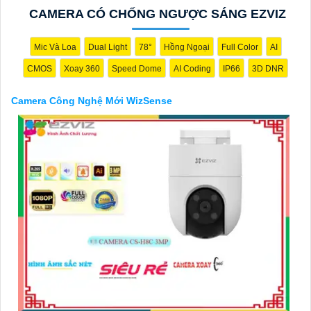
CAMERA CÓ CHỐNG NGƯỢC SÁNG EZVIZ
Mic Và Loa
Dual Light
78°
Hồng Ngoại
Full Color
AI
CMOS
Xoay 360
Speed Dome
AI Coding
IP66
3D DNR
'
Camera Công Nghệ Mới WizSense