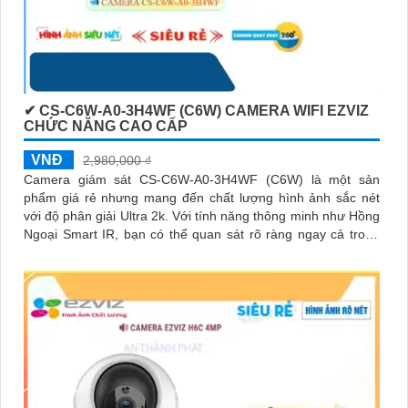
✔ CS-C6W-A0-3H4WF (C6W) CAMERA WIFI EZVIZ
CHỨC NĂNG CAO CẤP
VNĐ
2,980,000 ₫
Camera giám sát CS-C6W-A0-3H4WF (C6W) là một sản
phẩm giá rẻ nhưng mang đến chất lượng hình ảnh sắc nét
với độ phân giải Ultra 2k. Với tính năng thông minh như Hồng
Ngoại Smart IR, bạn có thể quan sát rõ ràng ngay cả trong
điều kiện ánh sáng yếu