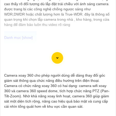
cao thấy rõ đối tượng dù lắp đặt trái chiều với ánh sáng camera
được trang bị các công nghệ chống ngược sáng như
WDR,DWDR hoặc chất lượng hơn là True-WDR. đây là thông số
quan trọng khi chọn lắp camera trong nhà , kho hàng, trong cửa
hàng để đảm bảo luôn thu video rõ ràng
Camera Công Nghệ WizSense được trang bị tính năng nhận
diện thông minh, giúp phát hiện và phân biệt người, phương tiện
với độ chính xác cao. Hệ thống có khả năng tự động phân tích
hình ảnh, giảm thiểu cảnh báo giả mạo. Ngoài ra, camera còn
hỗ trợ quan sát rõ nét trong điều kiện ánh sáng yếu nhờ công
Camera xoay 360 cho phép người dùng dễ dàng thay đổi góc
nghệ Starlight và các tính năng này giúp nâng cao hiệu quả
giám sát thông qua chức năng điều hướng trên điện thoại.
giám sát và bảo vệ an ninh tốt hơn.
Camera có chức năng xoay 360 có hai dạng: camera wifi xoay
360 và camera 360 speed dome, tích hợp chức năng PTZ (Pan-
Tilt-Zoom). Nhờ khả năng xoay linh hoạt, camera 360 giúp giám
sát một diện tích rộng, nâng cao hiệu quả bảo mật và cung cấp
cái nhìn tổng quát hơn về khu vực cần quan sát.