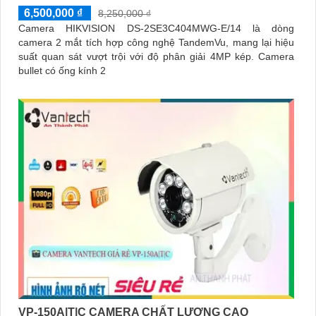
6,500,000 ₫
8,250,000 ₫
Camera HIKVISION DS-2SE3C404MWG-E/14 là dòng
camera 2 mắt tích hợp công nghệ TandemVu, mang lại hiệu
suất quan sát vượt trội với độ phân giải 4MP kép. Camera
bullet có ống kính 2
VP-150A|T|C CAMERA CHẤT LƯỢNG CAO