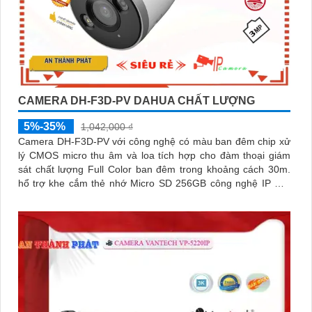
CAMERA DH-F3D-PV DAHUA CHẤT LƯỢNG
5%-35%
1,042,000 ₫
Camera DH-F3D-PV với công nghệ có màu ban đêm chip xử
lý CMOS micro thu âm và loa tích hợp cho đàm thoại giám
sát chất lượng Full Color ban đêm trong khoảng cách 30m.
hổ trợ khe cắm thẻ nhớ Micro SD 256GB công nghệ IP Wifi
kết nối dễ dàng