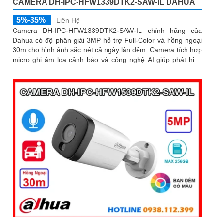
CAMERA DH-IPC-HFW1339DTK2-SAW-IL DAHUA
5%-35%
Liên Hệ
Camera DH-IPC-HFW1339DTK2-SAW-IL chính hãng của
Dahua có độ phân giải 3MP hỗ trợ Full-Color và hồng ngoại
30m cho hình ảnh sắc nét cả ngày lẫn đêm. Camera tích hợp
micro ghi âm loa cảnh báo và công nghệ AI giúp phát hiện
con người, phương tiện chính xác