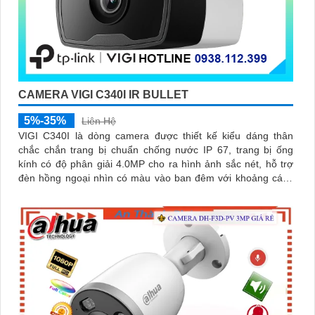
CAMERA VIGI C340I IR BULLET
5%-35%
Liên Hệ
VIGI C340I là dòng camera được thiết kế kiểu dáng thân
chắc chắn trang bị chuẩn chống nước IP 67, trang bị ống
kính có độ phân giải 4.0MP cho ra hình ảnh sắc nét, hỗ trợ
đèn hồng ngoại nhìn có màu vào ban đêm với khoảng cách
50m, công nghệ Smart IR giúp chống lóa hình ảnh