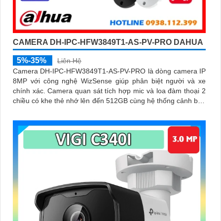
CAMERA DH-IPC-HFW3849T1-AS-PV-PRO DAHUA
5%-35%
Liên Hệ
Camera DH-IPC-HFW3849T1-AS-PV-PRO là dòng camera IP
8MP với công nghệ WizSense giúp phân biệt người và xe
chính xác. Camera quan sát tích hợp mic và loa đàm thoại 2
chiều có khe thẻ nhớ lên đến 512GB cùng hệ thống cảnh báo
chủ động với đèn xanh đỏ và âm thanh