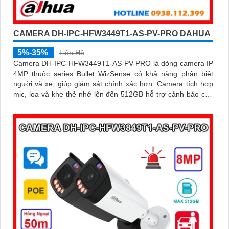
CAMERA DH-IPC-HFW3449T1-AS-PV-PRO DAHUA
5%-35%
Liên Hệ
Camera DH-IPC-HFW3449T1-AS-PV-PRO là dòng camera IP
4MP thuộc series Bullet WizSense có khả năng phân biệt
người và xe, giúp giám sát chính xác hơn. Camera tích hợp
mic, loa và khe thẻ nhớ lên đến 512GB hỗ trợ cảnh báo chủ
động với loa và đèn báo xanh đỏ