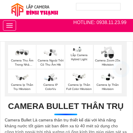
HOTLINE: 0938.11.23.99
Toggle
navigation
Lắp Camera
Hybird Light
Camera Thu Âm
Camera Ngoài Trời
Camera Zoom 25x
Trong Nhà
Có Thu Âm Hik
Hikvision
Hikvision
Camera Ip Thân
Camera IP
Camera Ip Thân
Camera Ip Thân
Trụ Hikvision
ColorVu
Full Color Hikvision
Hikvision
CAMERA BULLET THÂN TRỤ
Camera Bullet Là camera thân trụ thiết kế dài với khả năng
kháng nước tốt giám sát ban đêm xa từ 40 mét sử dụng cho
công trình ngoài trời nhà xưởng có ống kính lớn giúp giám sát xa