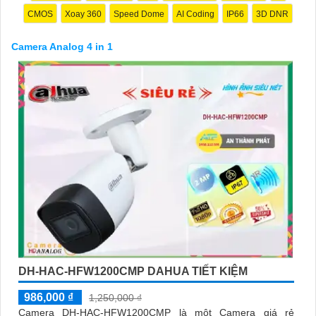
CMOS
Xoay 360
Speed Dome
AI Coding
IP66
3D DNR
Camera Analog 4 in 1
'
DH-HAC-HFW1200CMP DAHUA TIẾT KIỆM
986,000 ₫
1,250,000 ₫
Camera DH-HAC-HFW1200CMP là một Camera giá rẻ