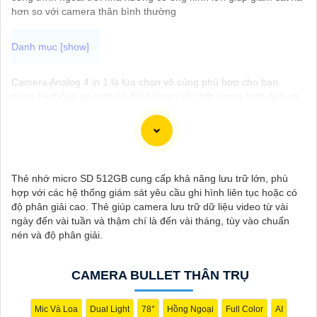
hơn so với camera thân bình thường
Camera Analog 4 in 1 là lựa chọn vô cùng phù hợp cho bạn
trong hệ thống an ninh có đòi hỏi cao về chất lượng hình ảnh và
độ ổn định cao. Với công nghệ 4 in 1, camera này có khả năng
tương thích với nhiều hệ thống khác nhau như: Analog, TVI, CVI
và AHD, giúp tiết kiệm chi phí nâng cấp và cài đặt. Sau đây là
một số camera quan sát chất lượng dành cho bạn tham khảo.
Thẻ nhớ micro SD 512GB cung cấp khả năng lưu trữ lớn, phù
hợp với các hệ thống giám sát yêu cầu ghi hình liên tục hoặc có
độ phân giải cao. Thẻ giúp camera lưu trữ dữ liệu video từ vài
ngày đến vài tuần và thậm chí là đến vài tháng, tùy vào chuẩn
nén và độ phân giải.
CAMERA BULLET THÂN TRỤ
Mic Và Loa
Dual Light
78°
Hồng Ngoại
Full Color
AI