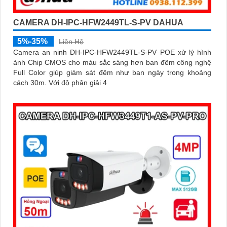
CAMERA DH-IPC-HFW2449TL-S-PV DAHUA
5%-35%
Liên Hệ
Camera an ninh DH-IPC-HFW2449TL-S-PV POE xử lý hình
ảnh Chip CMOS cho màu sắc sáng hơn ban đêm công nghệ
Full Color giúp giám sát đêm như ban ngày trong khoảng
cách 30m. Với độ phân giải 4