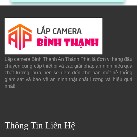
gói hàng hóa, kèm theo đấy là quy trình đóng gói cũng
được ghi lại một cách dễ dàng
Lắp camera Bình Thạnh An Thành Phát là đơn vị hàng đầu
chuyên cung cấp thiết bị và các giải pháp an ninh hiệu quả
chất lượng, hứa hẹn sẽ đem đến cho bạn một hệ thống
giám sát và bảo vệ an ninh thật chất lượng và hiệu quả
nhất!
Thông Tin Liên Hệ