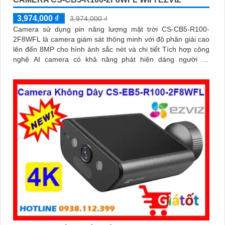
3,974,000 ₫
3,974,000 ₫
Camera sử dụng pin năng lượng mặt trời CS-CB5-R100-
2F8WFL là camera giám sát thông minh với độ phân giải cao
lên đến 8MP cho hình ảnh sắc nét và chi tiết Tích hợp công
nghệ AI camera có khả năng phát hiện dáng người và
phương tiện báo động khi phát hiện xâm nhập Thiết kế bền bỉ
chống nước IP65 phù hợp lắp đặt trong mọi điều kiện thời
tiết. Camera An Ninh CS-CB5-R100-2F8WFL có khả năng còi
hú, đèn chớp báo động, Wifi Không Dây, chức năng AI deep
learning phân biệt người & phương tiện