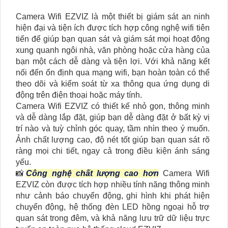
Camera Wifi EZVIZ là một thiết bị giám sát an ninh
hiện đại và tiện ích được tích hợp công nghệ wifi tiên
tiến để giúp bạn quan sát và giám sát mọi hoạt động
xung quanh ngôi nhà, văn phòng hoặc cửa hàng của
bạn một cách dễ dàng và tiện lợi. Với khả năng kết
nối đến ổn định qua mạng wifi, bạn hoàn toàn có thể
theo dõi và kiểm soát từ xa thông qua ứng dụng di
động trên điện thoại hoặc máy tính.
Camera Wifi EZVIZ có thiết kế nhỏ gọn, thông minh
và dễ dàng lắp đặt, giúp bạn dễ dàng đặt ở bất kỳ vị
trí nào và tuỳ chỉnh góc quay, tầm nhìn theo ý muốn.
Ảnh chất lượng cao, độ nét tốt giúp bạn quan sát rõ
ràng mọi chi tiết, ngay cả trong điều kiện ánh sáng
yếu.
📸
Công nghệ chất lượng cao hơn
Camera Wifi
EZVIZ còn được tích hợp nhiều tính năng thông minh
như cảnh báo chuyển động, ghi hình khi phát hiện
chuyển động, hệ thống đèn LED hồng ngoại hỗ trợ
quan sát trong đêm, và khả năng lưu trữ dữ liệu trực