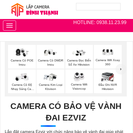
HOTLINE: 0938.11.23.99
Toggle
navigation
Camera Wifi Xoay
Camera Có POE
Camera Có DWDR
Camera Đọc Biển
360
Imou
Imou
Số Xe Hikvision
Camera Wifi
Camera Có Độ
Camera Kim Loại
Đầu Ghi NVR
Visioncop
Nhạy Sáng Cao
Kbvison
Hikvision
Kbvision
CAMERA CÓ BẢO VỆ VÀNH
ĐAI EZVIZ
Lắp đặt camera Ezviz với chức năng bảo vệ vành đai giúp phát