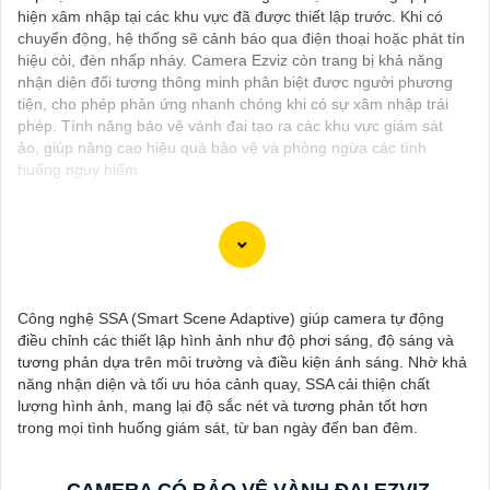
hiện xâm nhập tại các khu vực đã được thiết lập trước. Khi có
chuyển động, hệ thống sẽ cảnh báo qua điện thoại hoặc phát tín
hiệu còi, đèn nhấp nháy. Camera Ezviz còn trang bị khả năng
nhận diện đối tượng thông minh phân biệt được người phương
tiện, cho phép phản ứng nhanh chóng khi có sự xâm nhập trái
phép. Tính năng bảo vệ vành đai tạo ra các khu vực giám sát
ảo, giúp nâng cao hiệu quả bảo vệ và phòng ngừa các tình
huống nguy hiểm
"Bạn đang tìm kiếm một giải pháp an ninh hiệu quả và tiết kiệm?
Hãy khám phá Camera Wifi Ezviz - dòng sản phẩm chính hãng
Công nghệ SSA (Smart Scene Adaptive) giúp camera tự động
với mức giá rất hấp dẫn. Với thiết kế hiện đại, dễ dàng lắp đặt và
điều chỉnh các thiết lập hình ảnh như độ phơi sáng, độ sáng và
kết nối thông minh qua Wifi, Camera Wifi Ezviz sẽ giúp bạn giám
tương phản dựa trên môi trường và điều kiện ánh sáng. Nhờ khả
sát ngôi nhà hoặc văn phòng mọi lúc mọi nơi chỉ bằng một chiếc
năng nhận diện và tối ưu hóa cảnh quay, SSA cải thiện chất
điện thoại thông minh.
lượng hình ảnh, mang lại độ sắc nét và tương phản tốt hơn
Không chỉ vậy, sản phẩm cũng mang lại chất lượng hình ảnh sắc
trong mọi tình huống giám sát, từ ban ngày đến ban đêm.
nét và độ phân giải cao, cho phép bạn theo dõi mọi hoạt động
một cách dễ dàng. Đừng bỏ lỡ cơ hội sở hữu Camera Wifi Ezviz
giá rẻ chính hãng để bảo vệ tài sản và gia đình của bạn ngay
CAMERA CÓ BẢO VỆ VÀNH ĐAI EZVIZ