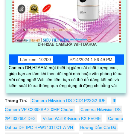
DH-H2AE CAMERA WIFI DAHUA
Lần xem: 10200
6/14/2024 1:56:49 PM
Camera DH,H2AE là một thiết bị giám sát chất lượng cao,
giúp bạn an tâm khi theo dõi ngôi nhà hoặc văn phòng từ xa.
Với công nghệ Wifi tiên tiến, bạn có thể dễ dàng kết nối và
kiểm soát từ xa thông qua ứng dụng di động chỉ bằng vài
thao tác đơn giản
Thông Tin:
Camera Hikvision DS-2CD1P23G2-IUF
❇
Camera VP-C2398BP 2.0MP Chuẩn
Camera Hikvision DS-
2PT3326IZ-DE3
Video Wall KBvision KX-FV04E
Camera
Dahua DH-IPC-HFW1431TC1-A-VN
Hướng Dẫn Cài Đặt