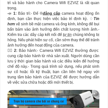
trì và bảo hành cho Camera Wifi EZVIZ là rất quan
trọng.
📣
1:
Bảo trì:- Để ®️
đẳng cấp
camera hoạt động ổn
định, bạn cần thực hiện việc bảo trì định kỳ. ♢
Tin
hơn
vệ sinh bề mặt camera và ống kính, không để bụi
bẩn bám vào ảnh hưởng đến chất lượng hình ảnh.-
Kiểm tra các dây cáp kết nối để
tự tin
chúng không bị
hỏng. Nếu phát hiện sự cố, cần sớm thay thế để tránh
ảnh hưởng đến hoạt động của camera.
🙆‍♀️
2:
Bảo hành:- Camera Wifi EZVIZ thường được
cung cấp bảo hành từ nhà sản xuất. Người dùng cần
lưu ý thời gian bảo hành và các điều kiện để hưởng
chế độ này.- Trong quá trình sử dụng, nếu phát sinh
sự cố hoặc lỗi kỹ thuật, bạn cần liên hệ ngay với
trung tâm bảo hành của EZVIZ để được hướng dẫn
về việc sửa chữa hoặc đổi mới thiết bị.