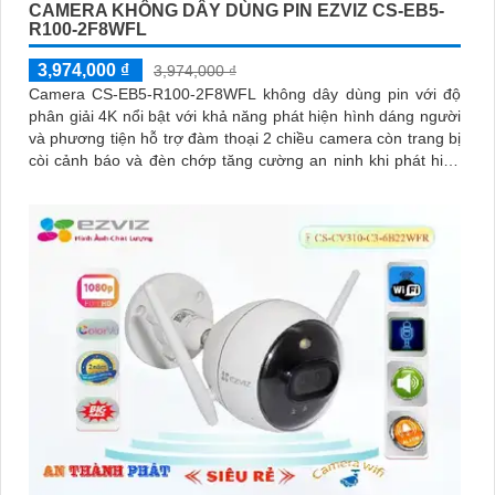
CAMERA KHÔNG DÂY DÙNG PIN EZVIZ CS-EB5-
R100-2F8WFL
3,974,000 ₫
3,974,000 ₫
Camera CS-EB5-R100-2F8WFL không dây dùng pin với độ
phân giải 4K nổi bật với khả năng phát hiện hình dáng người
và phương tiện hỗ trợ đàm thoại 2 chiều camera còn trang bị
còi cảnh báo và đèn chớp tăng cường an ninh khi phát hiện
sự xâm nhập camera tích hợp tấm pin năng lượng mặt trời và
pin sạc đạt chuẩn IP65 chống nước và bụi giúp hoạt động
bền bỉ trong mọi điều kiện thời tiết.