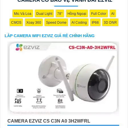
hôm nay!"
Hy vọng đoạn văn trên sẽ giúp bạn trong việc giới thiệu sản
phẩm Camera Wifi Ezviz.
Mic Và Loa
Dual Light
78°
Hồng Ngoại
Full Color
AI
CMOS
Xoay 360
Speed Dome
AI Coding
IP66
3D DNR
LẮP CAMERA WIFI EZVIZ GIÁ RẺ CHÍNH HÃNG
'
CAMERA EZVIZ CS C3N A0 3H2WFRL