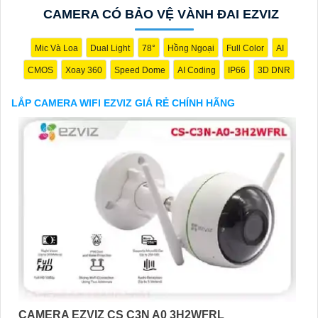
hôm nay!"
CAMERA CÓ BẢO VỆ VÀNH ĐAI EZVIZ
Hy vọng đoạn văn trên sẽ giúp bạn trong việc giới thiệu sản
phẩm Camera Wifi Ezviz.
Mic Và Loa
Dual Light
78°
Hồng Ngoại
Full Color
AI
CMOS
Xoay 360
Speed Dome
AI Coding
IP66
3D DNR
LẮP CAMERA WIFI EZVIZ GIÁ RẺ CHÍNH HÃNG
'
CAMERA EZVIZ CS C3N A0 3H2WFRL