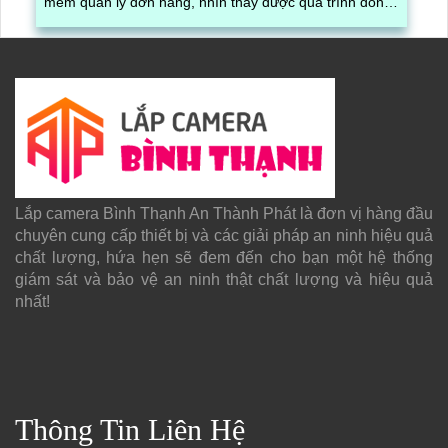
mềm quản lý đơn hàng, nhìn thấy được quá trình đóng
gói hàng hóa, kèm theo đấy là quy trình đóng gói cũng
được ghi lại một cách dễ dàng
Lắp camera Bình Thạnh An Thành Phát là đơn vị hàng đầu
chuyên cung cấp thiết bị và các giải pháp an ninh hiệu quả
chất lượng, hứa hẹn sẽ đem đến cho bạn một hệ thống
giám sát và bảo vệ an ninh thật chất lượng và hiệu quả
nhất!
Thông Tin Liên Hệ