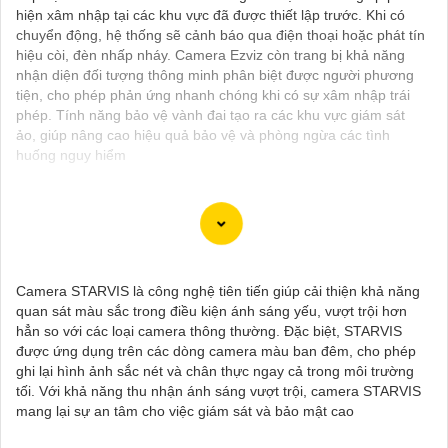
hiện xâm nhập tại các khu vực đã được thiết lập trước. Khi có
chuyển động, hệ thống sẽ cảnh báo qua điện thoại hoặc phát tín
hiệu còi, đèn nhấp nháy. Camera Ezviz còn trang bị khả năng
nhận diện đối tượng thông minh phân biệt được người phương
tiện, cho phép phản ứng nhanh chóng khi có sự xâm nhập trái
phép. Tính năng bảo vệ vành đai tạo ra các khu vực giám sát
ảo, giúp nâng cao hiệu quả bảo vệ và phòng ngừa các tình
huống nguy hiểm
"Bạn đang tìm kiếm một giải pháp an ninh hiệu quả và tiết kiệm?
Hãy khám phá Camera Wifi Ezviz - dòng sản phẩm chính hãng
Camera STARVIS là công nghệ tiên tiến giúp cải thiện khả năng
với mức giá rất hấp dẫn. Với thiết kế hiện đại, dễ dàng lắp đặt và
quan sát màu sắc trong điều kiện ánh sáng yếu, vượt trội hơn
kết nối thông minh qua Wifi, Camera Wifi Ezviz sẽ giúp bạn giám
hẳn so với các loại camera thông thường. Đặc biệt, STARVIS
sát ngôi nhà hoặc văn phòng mọi lúc mọi nơi chỉ bằng một chiếc
được ứng dụng trên các dòng camera màu ban đêm, cho phép
điện thoại thông minh.
ghi lại hình ảnh sắc nét và chân thực ngay cả trong môi trường
Không chỉ vậy, sản phẩm cũng mang lại chất lượng hình ảnh sắc
tối. Với khả năng thu nhận ánh sáng vượt trội, camera STARVIS
nét và độ phân giải cao, cho phép bạn theo dõi mọi hoạt động
mang lại sự an tâm cho việc giám sát và bảo mật cao
một cách dễ dàng. Đừng bỏ lỡ cơ hội sở hữu Camera Wifi Ezviz
giá rẻ chính hãng để bảo vệ tài sản và gia đình của bạn ngay