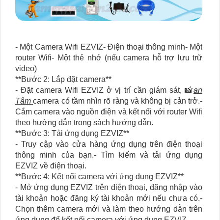
- Một Camera Wifi EZVIZ- Điện thoại thông minh- Một
router Wifi- Một thẻ nhớ (nếu camera hỗ trợ lưu trữ
video)
**Bước 2: Lắp đặt camera**
- Đặt camera Wifi EZVIZ ở vị trí cần giám sát, 📸
an
Tâm
camera có tầm nhìn rõ ràng và không bị cản trở.-
Cắm camera vào nguồn điện và kết nối với router Wifi
theo hướng dẫn trong sách hướng dẫn.
**Bước 3: Tải ứng dụng EZVIZ**
- Truy cập vào cửa hàng ứng dụng trên điện thoại
thông minh của bạn.- Tìm kiếm và tải ứng dụng
EZVIZ về điện thoại.
**Bước 4: Kết nối camera với ứng dụng EZVIZ**
- Mở ứng dụng EZVIZ trên điện thoại, đăng nhập vào
tài khoản hoặc đăng ký tài khoản mới nếu chưa có.-
Chọn thêm camera mới và làm theo hướng dẫn trên
ứng dụng để kết nối camera với ứng dụng EZVIZ.