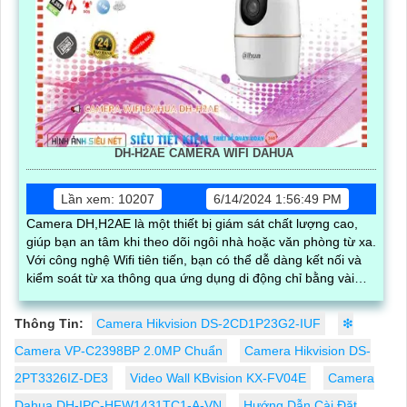
DH-H2AE CAMERA WIFI DAHUA
Lần xem: 10207
6/14/2024 1:56:49 PM
Camera DH,H2AE là một thiết bị giám sát chất lượng cao,
giúp bạn an tâm khi theo dõi ngôi nhà hoặc văn phòng từ xa.
Với công nghệ Wifi tiên tiến, bạn có thể dễ dàng kết nối và
kiểm soát từ xa thông qua ứng dụng di động chỉ bằng vài
thao tác đơn giản
Thông Tin:
Camera Hikvision DS-2CD1P23G2-IUF
❇
Camera VP-C2398BP 2.0MP Chuẩn
Camera Hikvision DS-
2PT3326IZ-DE3
Video Wall KBvision KX-FV04E
Camera
Dahua DH-IPC-HFW1431TC1-A-VN
Hướng Dẫn Cài Đặt