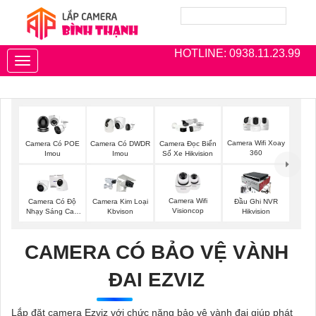
HOTLINE: 0938.11.23.99
Toggle
navigation
Camera Wifi Xoay
Camera Có POE
Camera Có DWDR
Camera Đọc Biển
360
Imou
Imou
Số Xe Hikvision
Camera Wifi
Camera Có Độ
Camera Kim Loại
Đầu Ghi NVR
Visioncop
Nhạy Sáng Cao
Kbvison
Hikvision
Kbvision
CAMERA CÓ BẢO VỆ VÀNH
ĐAI EZVIZ
Lắp đặt camera Ezviz với chức năng bảo vệ vành đai giúp phát