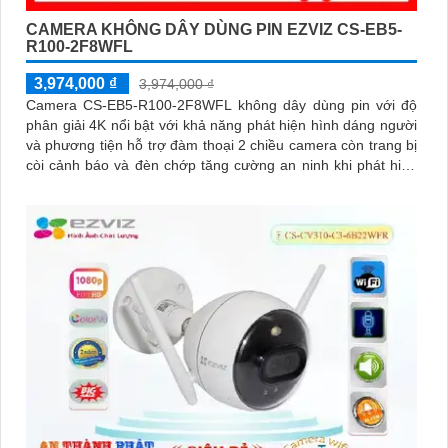
CAMERA KHÔNG DÂY DÙNG PIN EZVIZ CS-EB5-
R100-2F8WFL
3,974,000 ₫
3,974,000 ₫
Camera CS-EB5-R100-2F8WFL không dây dùng pin với độ
phân giải 4K nổi bật với khả năng phát hiện hình dáng người
và phương tiện hỗ trợ đàm thoại 2 chiều camera còn trang bị
còi cảnh báo và đèn chớp tăng cường an ninh khi phát hiện
sự xâm nhập camera tích hợp tấm pin năng lượng mặt trời và
pin sạc đạt chuẩn IP65 chống nước và bụi giúp hoạt động
bền bỉ trong mọi điều kiện thời tiết.