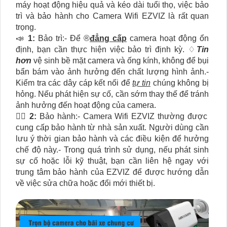
máy hoạt động hiệu quả và kéo dài tuổi thọ, việc bảo
trì và bảo hành cho Camera Wifi EZVIZ là rất quan
trọng.
📣
1:
Bảo trì:- Để ®️
đẳng cấp
camera hoạt động ổn
định, bạn cần thực hiện việc bảo trì định kỳ. ♢
Tin
hơn
vệ sinh bề mặt camera và ống kính, không để bụi
bẩn bám vào ảnh hưởng đến chất lượng hình ảnh.-
Kiểm tra các dây cáp kết nối để
tự tin
chúng không bị
hỏng. Nếu phát hiện sự cố, cần sớm thay thế để tránh
ảnh hưởng đến hoạt động của camera.
🙆‍♀️
2:
Bảo hành:- Camera Wifi EZVIZ thường được
cung cấp bảo hành từ nhà sản xuất. Người dùng cần
lưu ý thời gian bảo hành và các điều kiện để hưởng
chế độ này.- Trong quá trình sử dụng, nếu phát sinh
sự cố hoặc lỗi kỹ thuật, bạn cần liên hệ ngay với
trung tâm bảo hành của EZVIZ để được hướng dẫn
về việc sửa chữa hoặc đổi mới thiết bị.