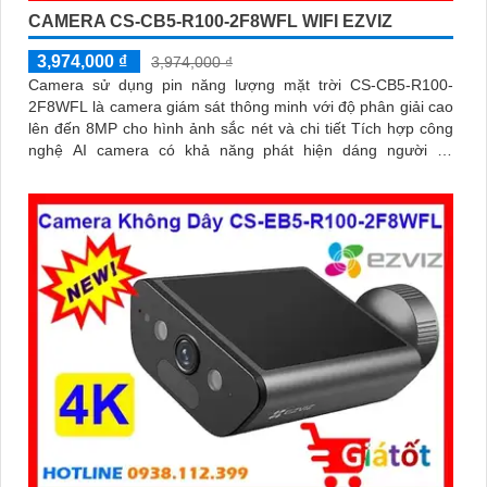
CAMERA CS-CB5-R100-2F8WFL WIFI EZVIZ
3,974,000 ₫
3,974,000 ₫
Camera sử dụng pin năng lượng mặt trời CS-CB5-R100-
2F8WFL là camera giám sát thông minh với độ phân giải cao
lên đến 8MP cho hình ảnh sắc nét và chi tiết Tích hợp công
nghệ AI camera có khả năng phát hiện dáng người và
phương tiện báo động khi phát hiện xâm nhập Thiết kế bền bỉ
chống nước IP65 phù hợp lắp đặt trong mọi điều kiện thời
tiết. Camera An Ninh CS-CB5-R100-2F8WFL có khả năng còi
hú, đèn chớp báo động, Wifi Không Dây, chức năng AI deep
learning phân biệt người & phương tiện