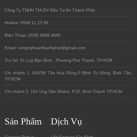
Công Ty TNHH TM-DV Đầu Tư An Thành Phát
Hotline: 0938.11.23.99
Điện Thoại: (028) 6688.4949
Email: congngheanthanhphat@gmail.com
Trụ Sở: 51 Luỹ Bán Bích, Phường Phú Thạnh, TP.HCM
Chi nhánh 1: 445/38 Tân Hòa Đông,P Bình Trị Đông, Bình Tân,
TP.HCM
Chi nhánh 2: 152 Ung Văn Khiêm, P.25, Bình Thạnh TP.HCM
Sản Phẩm
Dịch Vụ
Camera Dahua
Lắp Camera Gia Đình