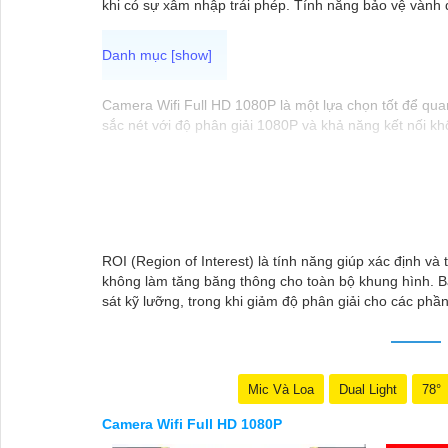
khi có sự xâm nhập trái phép. Tính năng bảo vệ vành 
Camera Wifi Full HD 1080P là một lựa chọn tốt để qua
sắc nét với độ phân giải 1080P và khả năng kết nối kh
ROI (Region of Interest) là tính năng giúp xác định 
không làm tăng băng thông cho toàn bộ khung hình. Bằ
sát kỹ lưỡng, trong khi giảm độ phân giải cho các phầ
Mic Và Loa
Dual Light
78°
Camera Wifi Full HD 1080P