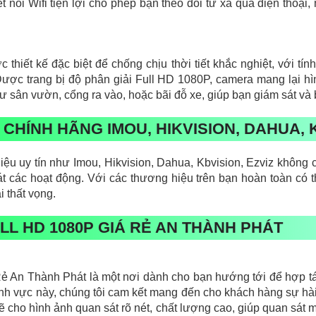
 nối Wifi tiện lợi cho phép bạn theo dõi từ xa qua điện thoạ
thiết kế đặc biệt để chống chịu thời tiết khắc nghiệt, với tí
 Được trang bị độ phân giải Full HD 1080P, camera mang lại h
 sân vườn, cổng ra vào, hoặc bãi đỗ xe, giúp bạn giám sát và b
 CHÍNH HÃNG IMOU, HIKVISION, DAHUA, K
u uy tín như Imou, Hikvision, Dahua, Kbvision, Ezviz không 
át các hoạt động. Với các thương hiệu trên bạn hoàn toàn có 
 thất vọng.
LL HD 1080P GIÁ RẺ AN THÀNH PHÁT
 An Thành Phát là một nơi dành cho bạn hướng tới để hợp tác
nh vực này, chúng tôi cam kết mang đến cho khách hàng sự hài 
o hình ảnh quan sát rõ nét, chất lượng cao, giúp quan sát mọ