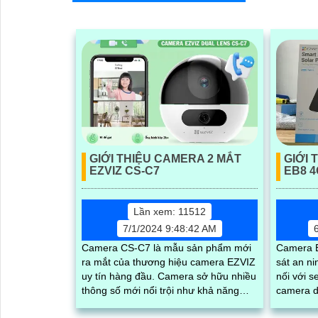
mọi điều 
CS-CB5-
còi hú, đ
Dây, chứ
biệt ngườ
GIỚI THIỆU CAMERA 2 MẮT
GIỚI 
EZVIZ CS-C7
EB8 4
Lần xem: 11512
7/1/2024 9:48:42 AM
Camera CS-C7 là mẫu sản phẩm mới
Camera E
ra mắt của thương hiệu camera EZVIZ
sát an ni
uy tín hàng đầu. Camera sở hữu nhiều
nối với s
thông số mới nổi trội như khả năng
camera d
quay xoay ngoài trời, chống nước,