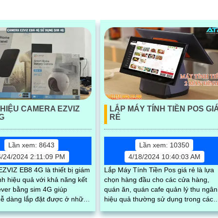
kiện thời tiết. Camera An Ninh
giúp hoạt động bền bỉ trong mọi đ
R100-2F8WFL có khả năng
kiện thời tiết.
èn chớp báo động, Wifi Không
c năng AI deep learning phân
i & phương tiện
THIỆU CAMERA EZVIZ
LẮP MÁY TÍNH TIỀN POS GI
G
RẺ
Lần xem: 8643
Lần xem: 10350
6/24/2024 2:11:09 PM
4/18/2024 10:40:03 AM
ZVIZ EB8 4G là thiết bị giám
Lắp Máy Tính Tiền Pos giá rẻ là lựa
nh hiệu quả với khả năng kết
chọn hàng đầu cho các cửa hàng,
ever bằng sim 4G giúp
quán ăn, quán cafe quản lý thu ngân
ễ dàng lắp đặt được ở những
hiệu quả thường sử dụng trong các
vị trí không có mạng. Camera EZVIZ...
chuổi quán ăn quán coffee muốn tối