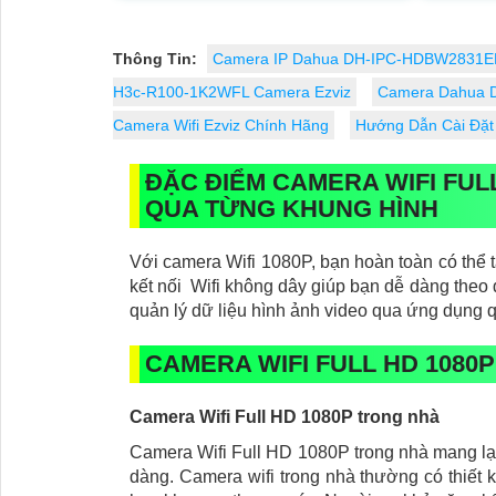
quay xoay 360, độ phân giải sắc nét
lên đến 2k với ống kính kép
Thông Tin:
Camera IP Dahua DH-IPC-HDBW2831E
H3c-R100-1K2WFL Camera Ezviz
Camera Dahua 
Camera Wifi Ezviz Chính Hãng
Hướng Dẫn Cài Đặt 
ĐẶC ĐIỂM CAMERA WIFI FULL
QUA TỪNG KHUNG HÌNH
Với camera Wifi 1080P, bạn hoàn toàn có thể t
kết nối Wifi không dây giúp bạn dễ dàng theo 
quản lý dữ liệu hình ảnh video qua ứng dụng 
CAMERA WIFI FULL HD 1080P
Camera Wifi Full HD 1080P trong nhà
Camera Wifi Full HD 1080P trong nhà mang lại 
dàng. Camera wifi trong nhà thường có thiết 