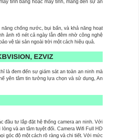
i, máy tính bảng hoặc máy tính, mang đến sự an
nh năng chống nước, bụi bẩn, và khả năng hoạt
ình ảnh rõ nét cả ngày lẫn đêm nhờ công nghệ
ảo vệ tài sản ngoài trời một cách hiệu quả.
BVISION, EZVIZ
chỉ là đem đến sự giám sát an toàn an ninh mà
thể yên tâm tin tưởng lựa chọn và sử dụng, An
 đầu tư lắp đặt hệ thống camera an ninh. Với
lòng và an tâm tuyệt đối. Camera Wifi Full HD
i góc độ một cách rõ ràng và chi tiết. Với mức