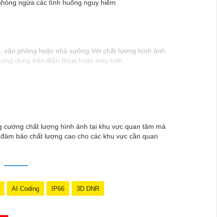
à phòng ngừa các tình huống nguy hiểm
ng, văn phòng hoặc nhà xưởng.Với chất lượng hình ảnh
 ứng dụng trên điện thoại hoặc máy tính.
ăng cường chất lượng hình ảnh tại khu vực quan tâm mà
OI đảm bảo chất lượng cao cho các khu vực cần quan
AI Coding
IP66
3D DNR