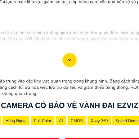
đai tạo ra các khu vực giám sát ảo, giúp nâng cao hiệu quả bảo vệ v
n sát và giám sát nhiều không gian khác nhau trong gia đình, cửa hà
ông dây qua Wifi, dễ dàng cài đặt và sử dụng giám sát từ xa thông qua
và tập trung vào các khu vực quan trọng trong khung hình. Bằng cách t
ng cách tối ưu hóa việc lưu trữ dữ liệu và giảm thiểu băng thông, R
n không quan trọng.
CAMERA CÓ BẢO VỆ VÀNH ĐAI EZVIZ
Hồng Ngoại
Full Color
AI
CMOS
Xoay 360
Speed Dome