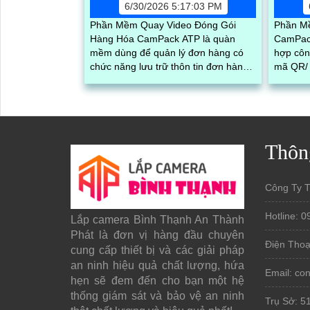
6/30/2026 5:17:03 PM
Phần Mềm Quay Video Đóng Gói
Phần M
Hàng Hóa CamPack ATP là quàn
CamPack
mềm dùng để quản lý đơn hàng có
hợp côn
chức năng lưu trữ thôn tin đơn hàng,
mã QR/ 
tra cứu và tải video đóng gói của từng
được m
đơn chính xác và nhanh chóng
Thôn
Công Ty 
Hotline: 0
Lắp camera Bình Thạnh An Thành
Phát là đơn vị hàng đầu chuyên
Điện Thoạ
cung cấp thiết bị và các giải pháp
an ninh hiệu quả chất lượng, hứa
Email: c
hẹn sẽ đem đến cho bạn một hệ
thống giám sát và bảo vệ an ninh
Trụ Sở: 5