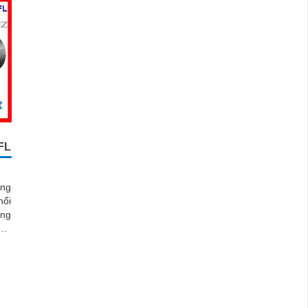
FL
ng
nổi
áng
oại
ảnh
inh
ích
pin
bụi