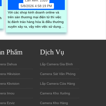
Lần xem: 2320
5/8/2026 4:58:19 PM
Với các shop kinh doanh online và
trên sàn thương mại điện tử thì việc
nh
bị đánh tráo hàng hóa là điều thường
ã
xuyên xảy ra, vậy nên việc sử dụng
hệ thống phần mềm quản lý đơn
hàng, nhìn thấy được quá trình đóng
gói hàng hóa, kèm theo đấy là quy
trình đóng gói cũng được ghi lại một
ản Phẩm
Dịch Vụ
cách dễ dàng
era Dahua
Lắp Camera Gia Đình
era Hikvision
Camera Sát Văn Phòng
era Kbvision
Lắp Camera Cửa Hàng
era Imou
Camera Kho Xưởng
era Ezviz
Camera Kho Hàng