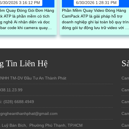
6/30/2026 3:16:12 PM
6/30/2026 1:28:31 PM
ềm Quay Đóng Gói Đơn Hàng
Phần Mềm Quay Video Đóng Hàng
 ATP là phần mềm có tích
CamPack ATP là giải pháp hỗ trợ
g nghệ Ai nhận diện và dọc
doanh nghiệp ghi lại toàn bộ quy trì
bar code khi camera quay
đóng gói tự động lưu trữ video với m
ã vận đơn
vận đơn và lưu trữ dữ liệu tập trung
g Tin Liên Hệ
S
TNHH TM-DV Đầu Tư An Thành Phát
Cam
938.11.23.99
Cam
i: (028) 6688.4949
Cam
ongngheanthanhphat@gmail.com
Cam
1 Luỹ Bán Bích, Phường Phú Thạnh, TP.HCM
Cam