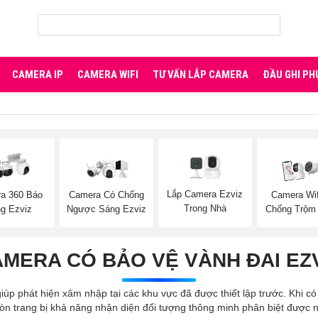
CAMERA IP
CAMERA WIFI
TƯ VẤN LẮP CAMERA
ĐẦU GHI PH
Lắp Camera Ezviz
a 360 Báo
Camera Có Chống
Camera Wif
Trong Nhà
g Ezviz
Ngược Sáng Ezviz
Chống Trộm
MERA CÓ BẢO VỆ VÀNH ĐAI EZ
iúp phát hiện xâm nhập tại các khu vực đã được thiết lập trước. Khi c
 còn trang bị khả năng nhận diện đối tượng thông minh phân biệt đượ