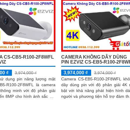
 CS-CB5-R100-2F8WFL
CAMERA KHÔNG DÂY DÙNG
VIZ
PIN EZVIZ CS-EB5-R100-2F8W
00 ₫
3,974,000 ₫
3,974,000 ₫
3,974,000 ₫
ử dụng pin năng lượng mặt
Camera CS-EB5-R100-2F8WFL khô
CB5-R100-2F8WFL là camera
dây dùng pin với độ phân giải 4K 
 thông minh với độ phân giải
bật với khả năng phát hiện hình d
đến 8MP cho hình ảnh sắc nét
người và phương tiện hỗ trợ đàm th
iết Tích hợp công nghệ AI
2 chiều camera còn trang bị còi c
ó khả năng phát hiện dáng
báo và đèn chớp tăng cường an n
 phương tiện báo động khi
khi phát hiện sự xâm nhập camera t
n xâm nhập Thiết kế bền bỉ
hợp tấm pin năng lượng mặt trời và 
c IP65 phù hợp lắp đặt trong
sạc đạt chuẩn IP65 chống nước và 