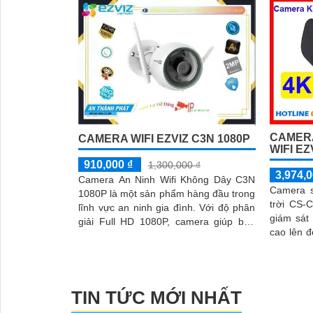
CAMERA
CAMERA WIFI EZVIZ C3N 1080P
WIFI EZ
910,000 ₫
1,300,000 ₫
3,974,0
Camera An Ninh Wifi Không Dây C3N
Camera s
1080P là một sản phẩm hàng đầu trong
trời CS-
lĩnh vực an ninh gia đình. Với độ phân
giám sát
giải Full HD 1080P, camera giúp bạn
'
cao lên 
quan sát mọi góc nhìn trong nhà và
và chi t
ngoài trời một cách rõ ràng và sắc nét
camera c
người và
phát hiệ
TIN TỨC MỚI NHẤT
chống nướ