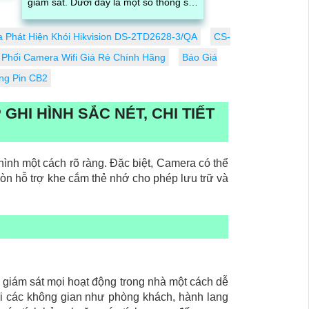
giám sát. Dưới đây là một số thông số
cần lưu ý:
1
 Phát Hiện Khói Hikvision DS-2TD2628-3/QA
CS-
 Phối Camera Wifi Giá Rẻ Chính Hãng
Báo Giá
ng Pin CB2
GHI HÌNH SẮC NÉT, CHI TIẾT
hình một cách rõ ràng. Đặc biệt, Camera có thể
còn hỗ trợ khe cắm thẻ nhớ cho phép lưu trữ và
n giám sát mọi hoạt động trong nhà một cách dễ
với các không gian như phòng khách, hành lang