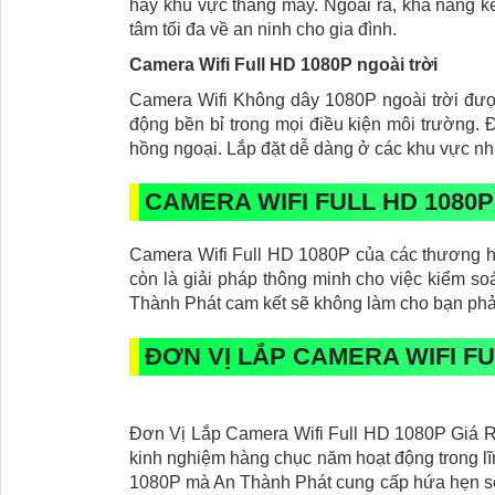
hay khu vực thang máy. Ngoài ra, khả năng kết
tâm tối đa về an ninh cho gia đình.
Camera Wifi Full HD 1080P ngoài trời
Camera Wifi Không dây 1080P ngoài trời được 
động bền bỉ trong mọi điều kiện môi trường.
hồng ngoại. Lắp đặt dễ dàng ở các khu vực như
CAMERA WIFI FULL HD 1080P
Camera Wifi Full HD 1080P của các thương hiệ
còn là giải pháp thông minh cho việc kiểm so
Thành Phát cam kết sẽ không làm cho bạn phải
ĐƠN VỊ LẮP CAMERA WIFI FU
Đơn Vị Lắp Camera Wifi Full HD 1080P Giá Rẻ
kinh nghiệm hàng chục năm hoạt động trong lĩ
1080P mà An Thành Phát cung cấp hứa hẹn sẽ ch