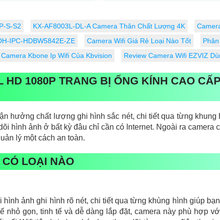
ưu hóa...
P-S-S2
KX-AF8003L-DL-A Camera Thân Chất Lượng 4K
Camera
DH-IPC-HDBW5842E-ZE
Camera Wifi Giá Rẻ Loại Nào Tốt
Phân
Camera Kbone Ip Wifi Của Kbvision
Review Camera Wifi EZVIZ Dù
 HD 1080P TRANG BỊ ỐNG KÍNH CAO CẤP 
ận hưởng chất lượng ghi hình sắc nét, chi tiết qua từng khung 
dõi hình ảnh ở bất kỳ đâu chỉ cần có Internet. Ngoài ra camera 
quản lý một cách an toàn.
 CÓ LOẠI NÀO
hình ảnh ghi hình rõ nét, chi tiết qua từng khùng hình giúp bạ
kế nhỏ gọn, tinh tế và dễ dàng lắp đặt, camera này phù hợp 