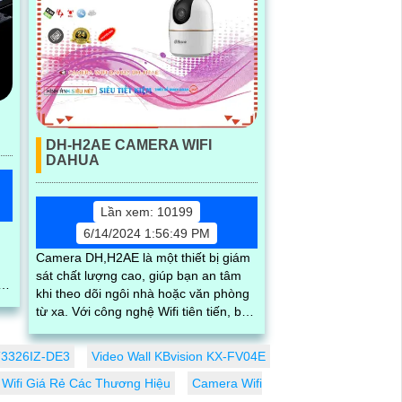
DH-H2AE CAMERA WIFI
DAHUA
Lần xem: 10199
6/14/2024 1:56:49 PM
Camera DH,H2AE là một thiết bị giám
sát chất lượng cao, giúp bạn an tâm
h
khi theo dõi ngôi nhà hoặc văn phòng
.
từ xa. Với công nghệ Wifi tiên tiến, bạn
có thể dễ dàng kết nối và kiểm soát từ
xa thông qua ứng dụng di động chỉ
T3326IZ-DE3
Video Wall KBvision KX-FV04E
bằng vài thao tác đơn giản
Wifi Giá Rẻ Các Thương Hiệu
Camera Wifi