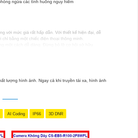
à phòng ngừa các tình huống nguy hiểm
 với mức giá rất hấp dẫn. Với thiết kế hiện đại, dễ
i chỉ bằng một chiếc điện thoại thông minh.
ộng một cách dễ dàng. Đừng bỏ lỡ cơ hội sở hữu
ất lượng hình ảnh. Ngay cả khi truyền tải xa, hình ảnh
AI Coding
IP66
3D DNR