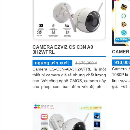
CAMERA EZVIZ CS C3N A0
CAMERA
3H2WFRL
910,00
ngung s₫n xu₫t
1,675,000 ₫
Camera A
Camera CS-C3N-A0-3H2WFRL là một
1080P là
thiết bị camera giá rẻ nhưng chất lượng
lĩnh vực an n
cao. Với công nghệ CMOS, camera này
giải Ful
cho phép xem ban đêm với độ phân
quan sát
giải Full HD 1080P và có khả năng
ngoài trờ
quan sát trong khoảng cách 30m với
ánh sáng hồng ngoại
'