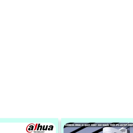
CS-CB5-R100-2F8WFL có khả nă
còi hú, đèn chớp báo động, Wifi Kh
Dây, chức năng AI deep learning p
biệt người & phương tiện