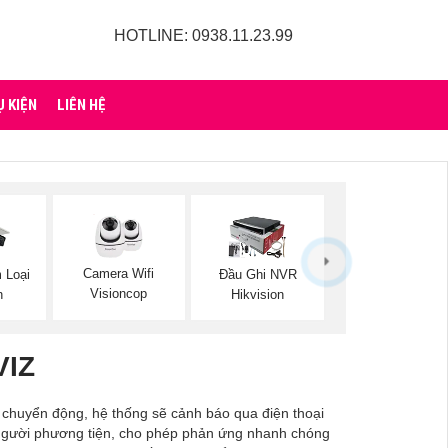
HOTLINE: 0938.11.23.99
Ụ KIỆN
LIÊN HỆ
Camera Wifi
 Loại
Đầu Ghi NVR
Visioncop
n
Hikvision
VIZ
ó chuyển động, hệ thống sẽ cảnh báo qua điện thoại
c người phương tiện, cho phép phản ứng nhanh chóng