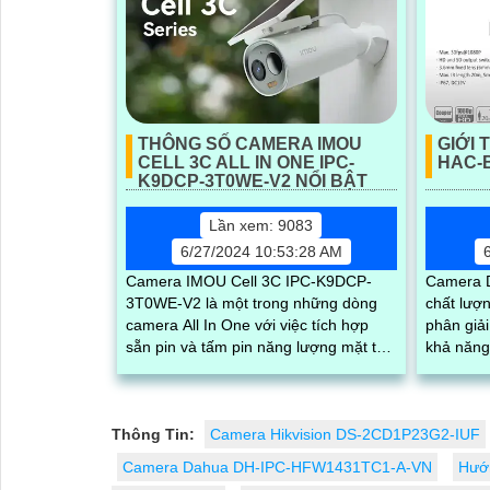
THÔNG SỐ CAMERA IMOU
GIỚI 
CELL 3C ALL IN ONE IPC-
HAC-
K9DCP-3T0WE-V2 NỔI BẬT
Lần xem: 9083
6/27/2024 10:53:28 AM
Camera IMOU Cell 3C IPC-K9DCP-
Camera 
3T0WE-V2 là một trong những dòng
chất lượng
camera All In One với việc tích hợp
phân giải
sẵn pin và tấm pin năng lượng mặt trời
khả năng
trong bộ sản phẩm. Với những thông
cho sử dụ
số...
Thông Tin:
Camera Hikvision DS-2CD1P23G2-IUF
Camera Dahua DH-IPC-HFW1431TC1-A-VN
Hướn