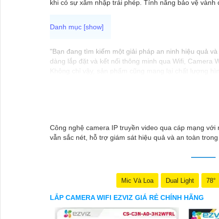
khi có sự xâm nhập trái phép. Tính năng bảo vệ vành 
"Bạn đang tìm kiếm một giải pháp an ninh hiệu quả và 
dàng lắp đặt và kết nối thông minh qua Wifi, Camera W
Không chỉ vậy, sản phẩm cũng mang lại chất lượng hìn
Camera Wifi Ezviz giá rẻ chính hãng để bảo vệ tài sả
Hy vọng đoạn văn trên sẽ giúp bạn trong việc giới thi
Công nghệ camera IP truyền video qua cáp mạng với mã 
vẫn sắc nét, hỗ trợ giám sát hiệu quả và an toàn trong
Mic Và Loa
Dual Light
78°
LẮP CAMERA WIFI EZVIZ GIÁ RẺ CHÍNH HÃNG