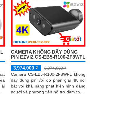
FL
CAMERA KHÔNG DÂY DÙNG
PIN EZVIZ CS-EB5-R100-2F8WFL
3,974,000 ₫
3,974,000 ₫
mặt
Camera CS-EB5-R100-2F8WFL không
era
dây dùng pin với độ phân giải 4K nổi
iải
bật với khả năng phát hiện hình dáng
nét
người và phương tiện hỗ trợ đàm thoại
 AI
2 chiều camera còn trang bị còi cảnh
áng
báo và đèn chớp tăng cường an ninh
khi
khi phát hiện sự xâm nhập camera tích
 bỉ
hợp tấm pin năng lượng mặt trời và pin
ong
sạc đạt chuẩn IP65 chống nước và bụi
inh
giúp hoạt động bền bỉ trong mọi điều