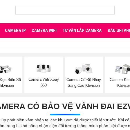
CAMERA IP
CAMERA WIFI
TƯ VẤN LẮP CAMERA
ĐẦU GHI PH
Camera Wifi Xoay
Đọc Biển Số
Camera Có Độ Nhạy
Camera Kim
360
ikvision
Sáng Cao Kbvision
Kbviso
MERA CÓ BẢO VỆ VÀNH ĐAI EZ
iúp phát hiện xâm nhập tại các khu vực đã được thiết lập trước. Khi c
 còn trang bị khả năng nhận diện đối tượng thông minh phân biệt đượ