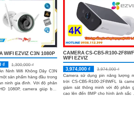
CAMERA CS-CB5-R100-2F8W
 WIFI EZVIZ C3N 1080P
WIFI EZVIZ
0 ₫
1,300,000 ₫
3,974,000 ₫
3,974,000 ₫
n Ninh Wifi Không Dây C3N
Camera sử dụng pin năng lượng 
 một sản phẩm hàng đầu trong
trời CS-CB5-R100-2F8WFL là cam
inh gia đình. Với độ phân
giám sát thông minh với độ phân g
l HD 1080P, camera giúp bạn
cao lên đến 8MP cho hình ảnh sắc 
 mọi góc nhìn trong nhà và
và chi tiết Tích hợp công nghệ
i một cách rõ ràng và sắc nét
camera có khả năng phát hiện d
người và phương tiện báo động 
phát hiện xâm nhập Thiết kế bền
chống nước IP65 phù hợp lắp đặt tr
mọi điều kiện thời tiết. Camera An N