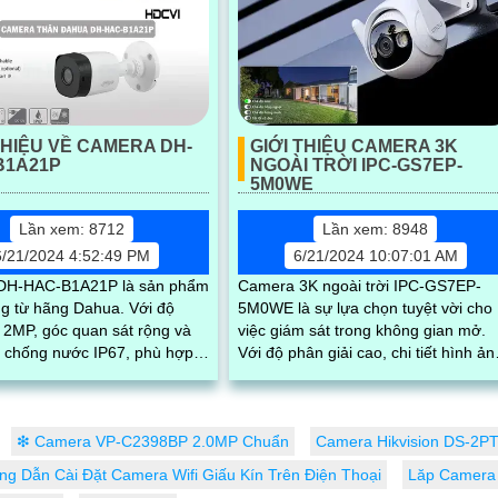
THIỆU VỀ CAMERA DH-
GIỚI THIỆU CAMERA 3K
B1A21P
NGOÀI TRỜI IPC-GS7EP-
5M0WE
Lần xem: 8712
Lần xem: 8948
6/21/2024 4:52:49 PM
6/21/2024 10:07:01 AM
DH-HAC-B1A21P là sản phẩm
Camera 3K ngoài trời IPC-GS7EP-
 từ hãng Dahua. Với độ
5M0WE là sự lựa chọn tuyệt vời cho
 2MP, góc quan sát rộng và
việc giám sát trong không gian mở.
 chống nước IP67, phù hợp
Với độ phân giải cao, chi tiết hình ản
ng ngoài trời
rõ nét, kết hợp với khả năng chống..
❇ Camera VP-C2398BP 2.0MP Chuẩn
Camera Hikvision DS-2P
g Dẫn Cài Đặt Camera Wifi Giấu Kín Trên Điện Thoại
Lăp Camera 