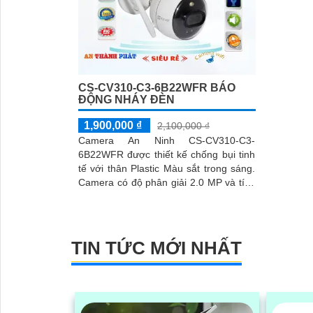
CS-CV310-C3-6B22WFR BÁO
ĐỘNG NHÁY ĐÈN
1,900,000 ₫
2,100,000 ₫
Camera An Ninh CS-CV310-C3-
6B22WFR được thiết kế chống bụi tinh
tế với thân Plastic Màu sắt trong sáng.
Camera có độ phân giải 2.0 MP và tích
hợp công nghệ IP Wifi tiên tiến, dễ
dàng sử dụng
TIN TỨC MỚI NHẤT