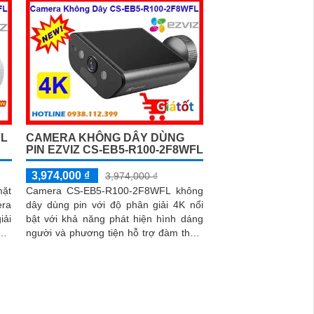
FL
CAMERA KHÔNG DÂY DÙNG
PIN EZVIZ CS-EB5-R100-2F8WFL
3,974,000 ₫
3,974,000 ₫
mặt
Camera CS-EB5-R100-2F8WFL không
era
dây dùng pin với độ phân giải 4K nổi
iải
bật với khả năng phát hiện hình dáng
nét
người và phương tiện hỗ trợ đàm thoại
 AI
2 chiều camera còn trang bị còi cảnh
áng
báo và đèn chớp tăng cường an ninh
khi
khi phát hiện sự xâm nhập camera tích
 bỉ
hợp tấm pin năng lượng mặt trời và pin
ong
sạc đạt chuẩn IP65 chống nước và bụi