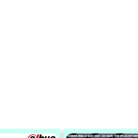
mọi điều kiện thời tiết. Camera An N
CS-CB5-R100-2F8WFL có khả nă
còi hú, đèn chớp báo động, Wifi Kh
Dây, chức năng AI deep learning p
biệt người & phương tiện