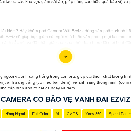
đai tạo ra các khu vực giám sát ảo, giúp nâng cao hiệu quả bảo vệ v
tiết kiệm? Hãy khám phá Camera Wifi Ezviz - dòng sản phẩm chính hãng
ifi Ezviz sẽ giúp bạn giám sát ngôi nhà hoặc văn phòng mọi lúc mọi nơ
h ảnh sắc nét và độ phân giải cao, cho phép bạn theo dõi mọi hoạt đ
n và gia đình của bạn ngay hôm nay!"
ệu sản phẩm Camera Wifi Ezviz.
g ngoại và ánh sáng trắng trong camera, giúp cải thiện chất lượng hì
en), ánh sáng trắng (có màu ban đêm), và ánh sáng thông minh (có mà
cung cấp hình ảnh rõ nét cả ngày và đêm.
CAMERA CÓ BẢO VỆ VÀNH ĐAI EZVIZ
Hồng Ngoại
Full Color
AI
CMOS
Xoay 360
Speed Dome