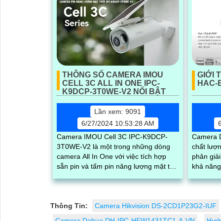
THÔNG SỐ CAMERA IMOU
GIỚI 
CELL 3C ALL IN ONE IPC-
HAC-
K9DCP-3T0WE-V2 NỔI BẬT
Lần xem: 9091
6/27/2024 10:53:28 AM
Camera IMOU Cell 3C IPC-K9DCP-
Camera 
3T0WE-V2 là một trong những dòng
chất lượng
camera All In One với việc tích hợp
phân giải
sẵn pin và tấm pin năng lượng mặt trời
khả năng
trong bộ sản phẩm. Với những thông
cho sử dụ
số...
Thông Tin:
Camera Hikvision DS-2CD1P23G2-IUF
Camera Dahua DH-IPC-HFW1431TC1-A-VN
Hướn