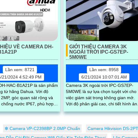
THIỆU VỀ CAMERA DH-
GIỚI THIỆU CAMERA 3K
B1A21P
NGOÀI TRỜI IPC-GS7EP-
5M0WE
Lần xem: 8721
Lần xem: 8958
6/21/2024 4:52:49 PM
6/21/2024 10:07:01 AM
DH-HAC-B1A21P là sản phẩm
Camera 3K ngoài trời IPC-GS7EP-
 từ hãng Dahua. Với độ
5M0WE là sự lựa chọn tuyệt vời cho
 2MP, góc quan sát rộng và
việc giám sát trong không gian mở.
 chống nước IP67, phù hợp
Với độ phân giải cao, chi tiết hình ản
ng ngoài trời
rõ nét, kết hợp với khả năng chống..
❇ Camera VP-C2398BP 2.0MP Chuẩn
Camera Hikvision DS-2P
g Dẫn Cài Đặt Camera Wifi Giấu Kín Trên Điện Thoại
Lăp Camera 