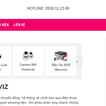
HOTLINE: 0938.11.23.99
Ụ KIỆN
LIÊN HỆ
Camera Wifi
 Loại
Đầu Ghi NVR
Visioncop
n
Hikvision
VIZ
ó chuyển động, hệ thống sẽ cảnh báo qua điện thoại
c người phương tiện, cho phép phản ứng nhanh chóng