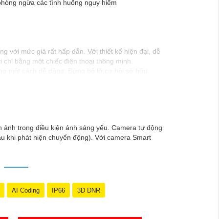
à phòng ngừa các tình huống nguy hiểm
 với mức giá rất hấp dẫn. Với thiết kế hiện đại, dễ
i chỉ bằng một chiếc điện thoại thông minh.
ộng một cách dễ dàng. Đừng bỏ lỡ cơ hội sở hữu
nh ảnh trong điều kiện ánh sáng yếu. Camera tự động
u khi phát hiện chuyển động). Với camera Smart
AI Coding
IP66
3D DNR