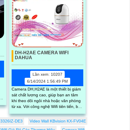
DH-H2AE CAMERA WIFI
DAHUA
Lần xem: 10207
6/14/2024 1:56:49 PM
Camera DH,H2AE là một thiết bị giám
sát chất lượng cao, giúp bạn an tâm
h
khi theo dõi ngôi nhà hoặc văn phòng
.
từ xa. Với công nghệ Wifi tiên tiến, bạn
có thể dễ dàng kết nối và kiểm soát từ
xa thông qua ứng dụng di động chỉ
T3326IZ-DE3
Video Wall KBvision KX-FV04E
bằng vài thao tác đơn giản
Wifi Giá Rẻ Các Thương Hiệu
Camera Wifi