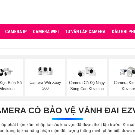
CAMERA IP
CAMERA WIFI
TƯ VẤN LẮP CAMERA
ĐẦU GHI PH
Camera Wifi Xoay
Đọc Biển Số
Camera Có Độ Nhạy
Camera Kim
360
ikvision
Sáng Cao Kbvision
Kbviso
MERA CÓ BẢO VỆ VÀNH ĐAI EZ
iúp phát hiện xâm nhập tại các khu vực đã được thiết lập trước. Khi c
 còn trang bị khả năng nhận diện đối tượng thông minh phân biệt đượ