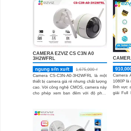
CAMERA EZVIZ CS C3N A0
CAMERA
3H2WFRL
910,00
ngung s₫n xu₫t
1,675,000 ₫
Camera A
Camera CS-C3N-A0-3H2WFRL là một
1080P là
thiết bị camera giá rẻ nhưng chất lượng
lĩnh vực an n
cao. Với công nghệ CMOS, camera này
giải Ful
cho phép xem ban đêm với độ phân
quan sát
giải Full HD 1080P và có khả năng
ngoài trờ
quan sát trong khoảng cách 30m với
ánh sáng hồng ngoại
'