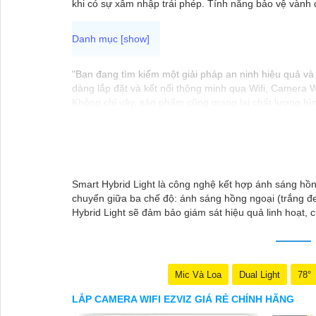
khi có sự xâm nhập trái phép. Tính năng bảo vệ vành 
"Bạn đang tìm kiếm một giải pháp an ninh hiệu quả và 
dàng lắp đặt và kết nối thông minh qua Wifi, Camera W
Không chỉ vậy, sản phẩm cũng mang lại chất lượng hìn
Camera Wifi Ezviz giá rẻ chính hãng để bảo vệ tài sả
Hy vọng đoạn văn trên sẽ giúp bạn trong việc giới thi
Smart Hybrid Light là công nghệ kết hợp ánh sáng hồn
chuyển giữa ba chế độ: ánh sáng hồng ngoại (trắng đ
Hybrid Light sẽ đảm bảo giám sát hiệu quả linh hoạt, 
Mic Và Loa
Dual Light
78°
LẮP CAMERA WIFI EZVIZ GIÁ RẺ CHÍNH HÃNG