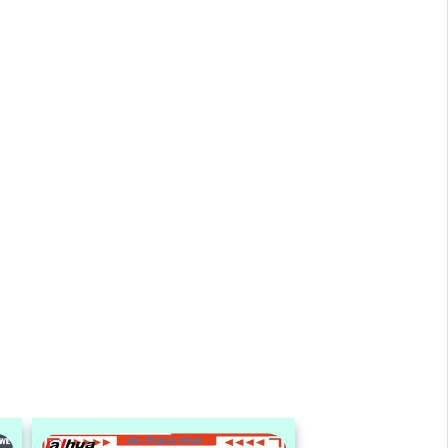
inh
giúp hoạt động bền bỉ trong mọi điều
ng
kiện thời tiết.
ông
hân