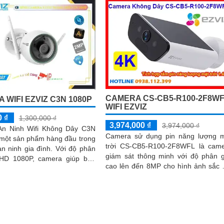
CAMERA CS-CB5-R100-2F8W
 WIFI EZVIZ C3N 1080P
WIFI EZVIZ
0 ₫
1,300,000 ₫
3,974,000 ₫
3,974,000 ₫
n Ninh Wifi Không Dây C3N
Camera sử dụng pin năng lượng 
 một sản phẩm hàng đầu trong
trời CS-CB5-R100-2F8WFL là cam
inh gia đình. Với độ phân
giám sát thông minh với độ phân g
l HD 1080P, camera giúp bạn
cao lên đến 8MP cho hình ảnh sắc 
 mọi góc nhìn trong nhà và
và chi tiết Tích hợp công nghệ
i một cách rõ ràng và sắc nét
camera có khả năng phát hiện d
người và phương tiện báo động 
phát hiện xâm nhập Thiết kế bền
chống nước IP65 phù hợp lắp đặt tr