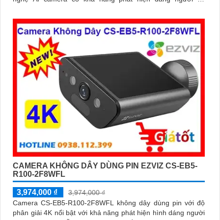
phương tiện báo động khi phát hiện xâm nhập Thiết kế bền bỉ
chống nước IP65 phù hợp lắp đặt trong mọi điều kiện thời
tiết. Camera An Ninh CS-CB5-R100-2F8WFL có khả năng còi
hú, đèn chớp báo động, Wifi Không Dây, chức năng AI deep
learning phân biệt người & phương tiện
CAMERA KHÔNG DÂY DÙNG PIN EZVIZ CS-EB5-
R100-2F8WFL
3,974,000 ₫
3,974,000 ₫
Camera CS-EB5-R100-2F8WFL không dây dùng pin với độ
phân giải 4K nổi bật với khả năng phát hiện hình dáng người