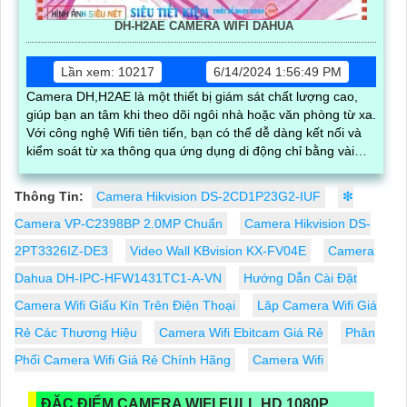
DH-H2AE CAMERA WIFI DAHUA
Lần xem: 10217
6/14/2024 1:56:49 PM
Camera DH,H2AE là một thiết bị giám sát chất lượng cao,
giúp bạn an tâm khi theo dõi ngôi nhà hoặc văn phòng từ xa.
Với công nghệ Wifi tiên tiến, bạn có thể dễ dàng kết nối và
kiểm soát từ xa thông qua ứng dụng di động chỉ bằng vài
thao tác đơn giản
Thông Tin:
Camera Hikvision DS-2CD1P23G2-IUF
❇
Camera VP-C2398BP 2.0MP Chuẩn
Camera Hikvision DS-
2PT3326IZ-DE3
Video Wall KBvision KX-FV04E
Camera
Dahua DH-IPC-HFW1431TC1-A-VN
Hướng Dẫn Cài Đặt
Camera Wifi Giấu Kín Trên Điện Thoại
Lăp Camera Wifi Giá
Rẻ Các Thương Hiệu
Camera Wifi Ebitcam Giá Rẻ
Phân
Phối Camera Wifi Giá Rẻ Chính Hãng
Camera Wifi
ĐẶC ĐIỂM CAMERA WIFI FULL HD 1080P