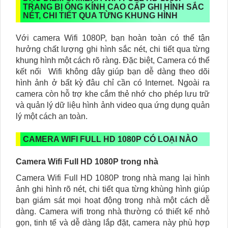
TRANG BỊ ỐNG KÍNH CAO CẤP GHI HÌNH SẮC
NÉT, CHI TIẾT QUA TỪNG KHUNG HÌNH
Với camera Wifi 1080P, bạn hoàn toàn có thể tận
hưởng chất lượng ghi hình sắc nét, chi tiết qua từng
khung hình một cách rõ ràng. Đặc biệt, Camera có thể
kết nối Wifi không dây giúp bạn dễ dàng theo dõi
hình ảnh ở bất kỳ đâu chỉ cần có Internet. Ngoài ra
camera còn hỗ trợ khe cắm thẻ nhớ cho phép lưu trữ
và quản lý dữ liệu hình ảnh video qua ứng dụng quản
lý một cách an toàn.
CAMERA WIFI FULL HD 1080P CÓ LOẠI NÀO
Camera Wifi Full HD 1080P trong nhà
Camera Wifi Full HD 1080P trong nhà mang lại hình
ảnh ghi hình rõ nét, chi tiết qua từng khùng hình giúp
bạn giám sát mọi hoạt động trong nhà một cách dễ
dàng. Camera wifi trong nhà thường có thiết kế nhỏ
gọn, tinh tế và dễ dàng lắp đặt, camera này phù hợp