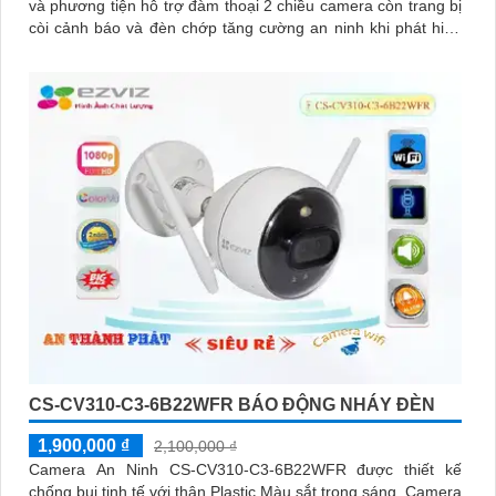
và phương tiện hỗ trợ đàm thoại 2 chiều camera còn trang bị
còi cảnh báo và đèn chớp tăng cường an ninh khi phát hiện
sự xâm nhập camera tích hợp tấm pin năng lượng mặt trời và
pin sạc đạt chuẩn IP65 chống nước và bụi giúp hoạt động
bền bỉ trong mọi điều kiện thời tiết.
CS-CV310-C3-6B22WFR BÁO ĐỘNG NHÁY ĐÈN
1,900,000 ₫
2,100,000 ₫
Camera An Ninh CS-CV310-C3-6B22WFR được thiết kế
chống bụi tinh tế với thân Plastic Màu sắt trong sáng. Camera