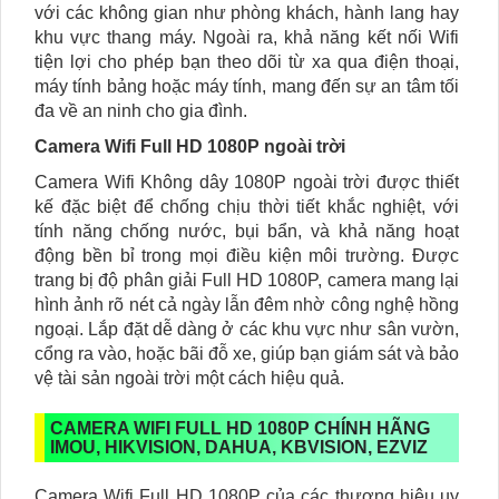
với các không gian như phòng khách, hành lang hay
khu vực thang máy. Ngoài ra, khả năng kết nối Wifi
tiện lợi cho phép bạn theo dõi từ xa qua điện thoại,
máy tính bảng hoặc máy tính, mang đến sự an tâm tối
đa về an ninh cho gia đình.
Camera Wifi Full HD 1080P ngoài trời
Camera Wifi Không dây 1080P ngoài trời được thiết
kế đặc biệt để chống chịu thời tiết khắc nghiệt, với
tính năng chống nước, bụi bẩn, và khả năng hoạt
động bền bỉ trong mọi điều kiện môi trường. Được
trang bị độ phân giải Full HD 1080P, camera mang lại
hình ảnh rõ nét cả ngày lẫn đêm nhờ công nghệ hồng
ngoại. Lắp đặt dễ dàng ở các khu vực như sân vườn,
cổng ra vào, hoặc bãi đỗ xe, giúp bạn giám sát và bảo
vệ tài sản ngoài trời một cách hiệu quả.
CAMERA WIFI FULL HD 1080P CHÍNH HÃNG
IMOU, HIKVISION, DAHUA, KBVISION, EZVIZ
Camera Wifi Full HD 1080P của các thương hiệu uy