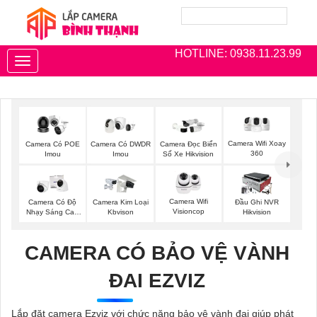
HOTLINE: 0938.11.23.99
Toggle
navigation
Camera Wifi Xoay
Camera Có POE
Camera Có DWDR
Camera Đọc Biển
360
Imou
Imou
Số Xe Hikvision
Camera Wifi
Camera Có Độ
Camera Kim Loại
Đầu Ghi NVR
Visioncop
Nhạy Sáng Cao
Kbvison
Hikvision
Kbvision
CAMERA CÓ BẢO VỆ VÀNH
ĐAI EZVIZ
Lắp đặt camera Ezviz với chức năng bảo vệ vành đai giúp phát