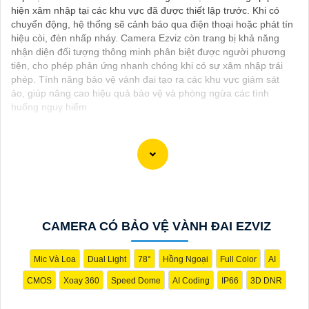
hiện xâm nhập tại các khu vực đã được thiết lập trước. Khi có
chuyển động, hệ thống sẽ cảnh báo qua điện thoại hoặc phát tín
hiệu còi, đèn nhấp nháy. Camera Ezviz còn trang bị khả năng
nhận diện đối tượng thông minh phân biệt được người phương
tiện, cho phép phản ứng nhanh chóng khi có sự xâm nhập trái
phép. Tính năng bảo vệ vành đai tạo ra các khu vực giám sát
ảo, giúp nâng cao hiệu quả bảo vệ và phòng ngừa các tình
huống nguy hiểm
Camera Wifi Full HD 1080P là một lựa chọn tốt để quan sát và
giám sát nhiều không gian khác nhau trong gia đình, cửa hàng,
văn phòng hoặc nhà xưởng.Với chất lượng hình ảnh sắc nét với
độ phân giải 1080P và khả năng kết nối không dây qua Wifi, dễ
CAMERA CÓ BẢO VỆ VÀNH ĐAI EZVIZ
dàng cài đặt và sử dụng giám sát từ xa thông qua ứng dụng trên
điện thoại hoặc máy tính.
Mic Và Loa
Dual Light
78°
Hồng Ngoại
Full Color
AI
CMOS
Xoay 360
Speed Dome
AI Coding
IP66
3D DNR