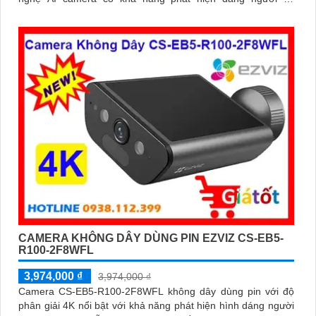
phương tiện báo động khi phát hiện xâm nhập Thiết kế bền bỉ
chống nước IP65 phù hợp lắp đặt trong mọi điều kiện thời
tiết. Camera An Ninh CS-CB5-R100-2F8WFL có khả năng còi
hú, đèn chớp báo động, Wifi Không Dây, chức năng AI deep
learning phân biệt người & phương tiện
CAMERA KHÔNG DÂY DÙNG PIN EZVIZ CS-EB5-
R100-2F8WFL
3,974,000 ₫
3,974,000 ₫
Camera CS-EB5-R100-2F8WFL không dây dùng pin với độ
phân giải 4K nổi bật với khả năng phát hiện hình dáng người