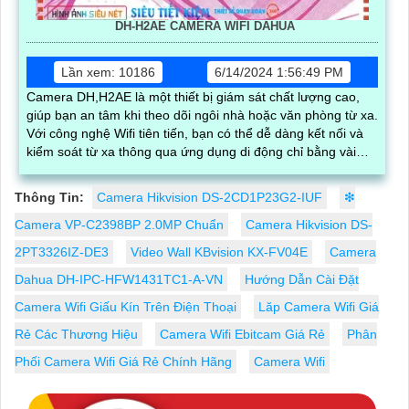
DH-H2AE CAMERA WIFI DAHUA
Lần xem: 10186
6/14/2024 1:56:49 PM
Camera DH,H2AE là một thiết bị giám sát chất lượng cao,
giúp bạn an tâm khi theo dõi ngôi nhà hoặc văn phòng từ xa.
Với công nghệ Wifi tiên tiến, bạn có thể dễ dàng kết nối và
kiểm soát từ xa thông qua ứng dụng di động chỉ bằng vài
thao tác đơn giản
Thông Tin:
Camera Hikvision DS-2CD1P23G2-IUF
❇
Camera VP-C2398BP 2.0MP Chuẩn
Camera Hikvision DS-
2PT3326IZ-DE3
Video Wall KBvision KX-FV04E
Camera
Dahua DH-IPC-HFW1431TC1-A-VN
Hướng Dẫn Cài Đặt
Camera Wifi Giấu Kín Trên Điện Thoại
Lăp Camera Wifi Giá
Rẻ Các Thương Hiệu
Camera Wifi Ebitcam Giá Rẻ
Phân
Phối Camera Wifi Giá Rẻ Chính Hãng
Camera Wifi