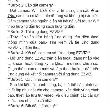
**Bước 2: Lắp đặt camera**
- Đặt camera Wifi EZVIZ ở vị trí cần giám sát, 📸
an
Tâm
camera có tầm nhìn rõ ràng và không bị cản trở.-
Cắm camera vào nguồn điện và kết nối với router Wifi
theo hướng dẫn trong sách hướng dẫn.
**Bước 3: Tải ứng dụng EZVIZ**
- Truy cập vào cửa hàng ứng dụng trên điện thoại
thông minh của bạn.- Tìm kiếm và tải ứng dụng
EZVIZ về điện thoại.
**Bước 4: Kết nối camera với ứng dụng EZVIZ**
- Mở ứng dụng EZVIZ trên điện thoại, đăng nhập vào
tài khoản hoặc đăng ký tài khoản mới nếu chưa có.-
Chọn thêm camera mới và làm theo hướng dẫn trên
ứng dụng để kết nối camera với ứng dụng EZVIZ.
**Bước 5: Cấu hình camera**
- Sau khi kết nối thành công, bạn có thể cấu hình các
thiết lập như đặt tên cho camera, xác định vùng cảnh
báo, thiết lập lưu trữ video, và điều chỉnh các cài đặt
khác theo nhu cầu cá nhân.
**Bước 6: Bắt đầu sử dụng**