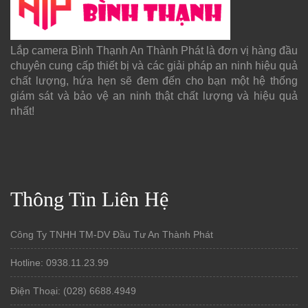
Lắp camera Bình Thạnh An Thành Phát là đơn vị hàng đầu
chuyên cung cấp thiết bị và các giải pháp an ninh hiệu quả
chất lượng, hứa hẹn sẽ đem đến cho bạn một hệ thống
giám sát và bảo vệ an ninh thật chất lượng và hiệu quả
nhất!
Thông Tin Liên Hệ
Công Ty TNHH TM-DV Đầu Tư An Thành Phát
Hotline: 0938.11.23.99
Điện Thoại: (028) 6688.4949