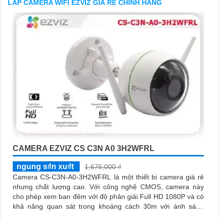
LẮP CAMERA WIFI EZVIZ GIÁ RẺ CHÍNH HÃNG
hôm nay!"
Hy vọng đoạn văn trên sẽ giúp bạn trong việc giới thiệu sản
phẩm Camera Wifi Ezviz.
CAMERA EZVIZ CS C3N A0 3H2WFRL
'
ngung s₫n xu₫t
1,675,000 ₫
Camera CS-C3N-A0-3H2WFRL là một thiết bị camera giá rẻ
nhưng chất lượng cao. Với công nghệ CMOS, camera này
cho phép xem ban đêm với độ phân giải Full HD 1080P và có
khả năng quan sát trong khoảng cách 30m với ánh sáng
hồng ngoại