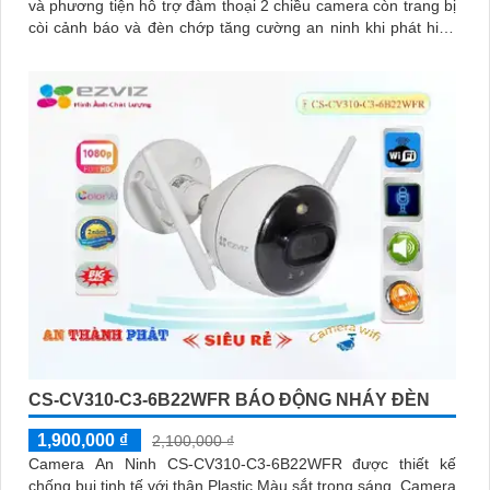
và phương tiện hỗ trợ đàm thoại 2 chiều camera còn trang bị
còi cảnh báo và đèn chớp tăng cường an ninh khi phát hiện
sự xâm nhập camera tích hợp tấm pin năng lượng mặt trời và
pin sạc đạt chuẩn IP65 chống nước và bụi giúp hoạt động
bền bỉ trong mọi điều kiện thời tiết.
CS-CV310-C3-6B22WFR BÁO ĐỘNG NHÁY ĐÈN
1,900,000 ₫
2,100,000 ₫
Camera An Ninh CS-CV310-C3-6B22WFR được thiết kế
chống bụi tinh tế với thân Plastic Màu sắt trong sáng. Camera