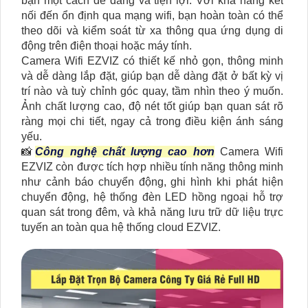
bạn một cách dễ dàng và tiện lợi. Với khả năng kết
nối đến ổn định qua mạng wifi, bạn hoàn toàn có thể
theo dõi và kiểm soát từ xa thông qua ứng dụng di
động trên điện thoại hoặc máy tính.
Camera Wifi EZVIZ có thiết kế nhỏ gọn, thông minh
và dễ dàng lắp đặt, giúp bạn dễ dàng đặt ở bất kỳ vị
trí nào và tuỳ chỉnh góc quay, tầm nhìn theo ý muốn.
Ảnh chất lượng cao, độ nét tốt giúp bạn quan sát rõ
ràng mọi chi tiết, ngay cả trong điều kiện ánh sáng
yếu.
📸
Công nghệ chất lượng cao hơn
Camera Wifi
EZVIZ còn được tích hợp nhiều tính năng thông minh
như cảnh báo chuyển động, ghi hình khi phát hiện
chuyển động, hệ thống đèn LED hồng ngoại hỗ trợ
quan sát trong đêm, và khả năng lưu trữ dữ liệu trực
tuyến an toàn qua hệ thống cloud EZVIZ.