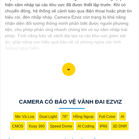
hiện xâm nhập tại các khu vực đã được thiết lập trước. Khi có
chuyển động, hệ thống sẽ cảnh báo qua điện thoại hoặc phát tín
hiệu còi, đèn nhấp nháy. Camera Ezviz còn trang bị khả năng
nhận diện đối tượng thông minh phân biệt được người phương
tiện, cho phép phản ứng nhanh chóng khi có sự xâm nhập trái
phép. Tính năng bảo vệ vành đai tạo ra các khu vực giám sát
ảo, giúp nâng cao hiệu quả bảo vệ và phòng ngừa các tình
huống nguy hiểm
"Bạn đang tìm kiếm một giải pháp an ninh hiệu quả và tiết kiệm?
Hãy khám phá Camera Wifi Ezviz - dòng sản phẩm chính hãng
với mức giá rất hấp dẫn. Với thiết kế hiện đại, dễ dàng lắp đặt và
kết nối thông minh qua Wifi, Camera Wifi Ezviz sẽ giúp bạn giám
CAMERA CÓ BẢO VỆ VÀNH ĐAI EZVIZ
sát ngôi nhà hoặc văn phòng mọi lúc mọi nơi chỉ bằng một chiếc
điện thoại thông minh.
Không chỉ vậy, sản phẩm cũng mang lại chất lượng hình ảnh sắc
Mic Và Loa
Dual Light
78°
Hồng Ngoại
Full Color
AI
nét và độ phân giải cao, cho phép bạn theo dõi mọi hoạt động
CMOS
Xoay 360
Speed Dome
AI Coding
IP66
3D DNR
một cách dễ dàng. Đừng bỏ lỡ cơ hội sở hữu Camera Wifi Ezviz
giá rẻ chính hãng để bảo vệ tài sản và gia đình của bạn ngay