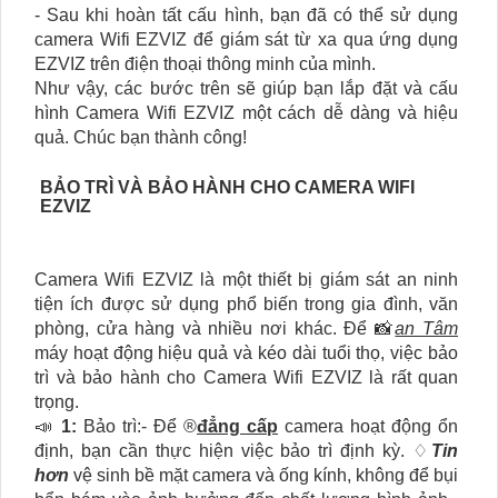
- Sau khi hoàn tất cấu hình, bạn đã có thể sử dụng
camera Wifi EZVIZ để giám sát từ xa qua ứng dụng
EZVIZ trên điện thoại thông minh của mình.
Như vậy, các bước trên sẽ giúp bạn lắp đặt và cấu
hình Camera Wifi EZVIZ một cách dễ dàng và hiệu
quả. Chúc bạn thành công!
BẢO TRÌ VÀ BẢO HÀNH CHO CAMERA WIFI
EZVIZ
Camera Wifi EZVIZ là một thiết bị giám sát an ninh
tiện ích được sử dụng phổ biến trong gia đình, văn
phòng, cửa hàng và nhiều nơi khác. Để 📸
an Tâm
máy hoạt động hiệu quả và kéo dài tuổi thọ, việc bảo
trì và bảo hành cho Camera Wifi EZVIZ là rất quan
trọng.
📣
1:
Bảo trì:- Để ®️
đẳng cấp
camera hoạt động ổn
định, bạn cần thực hiện việc bảo trì định kỳ. ♢
Tin
hơn
vệ sinh bề mặt camera và ống kính, không để bụi