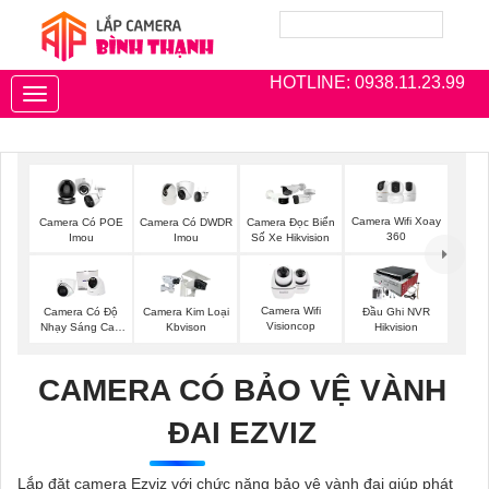
HOTLINE: 0938.11.23.99
Toggle
navigation
Camera Wifi Xoay
Camera Có POE
Camera Có DWDR
Camera Đọc Biển
360
Imou
Imou
Số Xe Hikvision
Camera Wifi
Camera Có Độ
Camera Kim Loại
Đầu Ghi NVR
Visioncop
Nhạy Sáng Cao
Kbvison
Hikvision
Kbvision
CAMERA CÓ BẢO VỆ VÀNH
ĐAI EZVIZ
Lắp đặt camera Ezviz với chức năng bảo vệ vành đai giúp phát