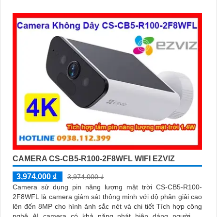
CAMERA CS-CB5-R100-2F8WFL WIFI EZVIZ
3,974,000 ₫
3,974,000 ₫
Camera sử dụng pin năng lượng mặt trời CS-CB5-R100-
2F8WFL là camera giám sát thông minh với độ phân giải cao
lên đến 8MP cho hình ảnh sắc nét và chi tiết Tích hợp công
nghệ AI camera có khả năng phát hiện dáng người và