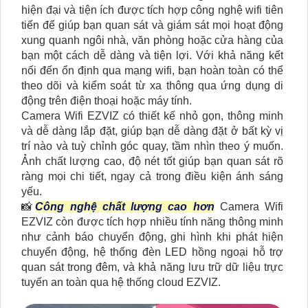
hiện đại và tiện ích được tích hợp công nghệ wifi tiên
tiến để giúp bạn quan sát và giám sát mọi hoạt động
xung quanh ngôi nhà, văn phòng hoặc cửa hàng của
bạn một cách dễ dàng và tiện lợi. Với khả năng kết
nối đến ổn định qua mạng wifi, bạn hoàn toàn có thể
theo dõi và kiểm soát từ xa thông qua ứng dụng di
động trên điện thoại hoặc máy tính.
Camera Wifi EZVIZ có thiết kế nhỏ gọn, thông minh
và dễ dàng lắp đặt, giúp bạn dễ dàng đặt ở bất kỳ vị
trí nào và tuỳ chỉnh góc quay, tầm nhìn theo ý muốn.
Ảnh chất lượng cao, độ nét tốt giúp bạn quan sát rõ
ràng mọi chi tiết, ngay cả trong điều kiện ánh sáng
yếu.
📸
Công nghệ chất lượng cao hơn
Camera Wifi
EZVIZ còn được tích hợp nhiều tính năng thông minh
như cảnh báo chuyển động, ghi hình khi phát hiện
chuyển động, hệ thống đèn LED hồng ngoại hỗ trợ
quan sát trong đêm, và khả năng lưu trữ dữ liệu trực
tuyến an toàn qua hệ thống cloud EZVIZ.