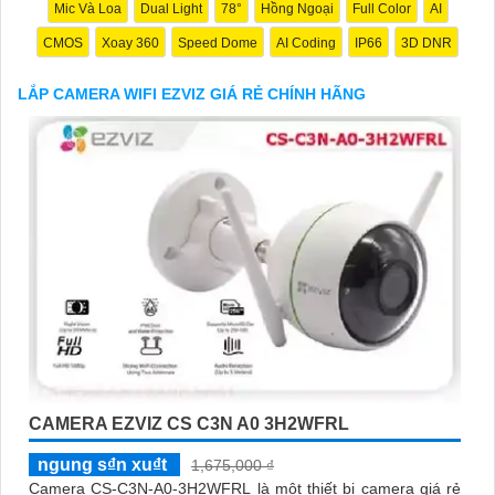
hôm nay!"
Mic Và Loa
Dual Light
78°
Hồng Ngoại
Full Color
AI
Hy vọng đoạn văn trên sẽ giúp bạn trong việc giới thiệu sản
CMOS
Xoay 360
Speed Dome
AI Coding
IP66
3D DNR
phẩm Camera Wifi Ezviz.
LẮP CAMERA WIFI EZVIZ GIÁ RẺ CHÍNH HÃNG
'
CAMERA EZVIZ CS C3N A0 3H2WFRL
ngung s₫n xu₫t
1,675,000 ₫
Camera CS-C3N-A0-3H2WFRL là một thiết bị camera giá rẻ