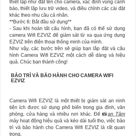
thiết lập như đặt tên cho camera, xác định vùng cảnh
báo, thiết lập lưu trữ video, và điều chỉnh các cài đặt
khác theo nhu cầu cá nhân.
**Bước 6: Bắt đầu sử dụng**
- Sau khi hoàn tất cấu hình, bạn đã có thể sử dụng
camera Wifi EZVIZ để giám sát từ xa qua ứng dụng
EZVIZ trên điện thoại thông minh của mình.
Như vậy, các bước trên sẽ giúp bạn lắp đặt và cấu
hình Camera Wifi EZVIZ một cách dễ dàng và hiệu
quả. Chúc bạn thành công!
BẢO TRÌ VÀ BẢO HÀNH CHO CAMERA WIFI
EZVIZ
Camera Wifi EZVIZ là một thiết bị giám sát an ninh
tiện ích được sử dụng phổ biến trong gia đình, văn
phòng, cửa hàng và nhiều nơi khác. Để 📸
an Tâm
máy hoạt động hiệu quả và kéo dài tuổi thọ, việc bảo
trì và bảo hành cho Camera Wifi EZVIZ là rất quan
trọng.