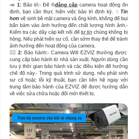
📣
1:
Bảo trì:- Để ®️
đẳng cấp
camera hoạt động ổn
định, bạn cần thực hiện việc bảo trì định kỳ. ♢
Tin
hơn
vệ sinh bề mặt camera và ống kính, không để bụi
bẩn bám vào ảnh hưởng đến chất lượng hình ảnh.-
Kiểm tra các dây cáp kết nối để
tự tin
chúng không bị
hỏng. Nếu phát hiện sự cố, cần sớm thay thế để tránh
ảnh hưởng đến hoạt động của camera.
🙆‍♀️
2:
Bảo hành:- Camera Wifi EZVIZ thường được
cung cấp bảo hành từ nhà sản xuất. Người dùng cần
lưu ý thời gian bảo hành và các điều kiện để hưởng
chế độ này.- Trong quá trình sử dụng, nếu phát sinh
sự cố hoặc lỗi kỹ thuật, bạn cần liên hệ ngay với
trung tâm bảo hành của EZVIZ để được hướng dẫn
về việc sửa chữa hoặc đổi mới thiết bị.