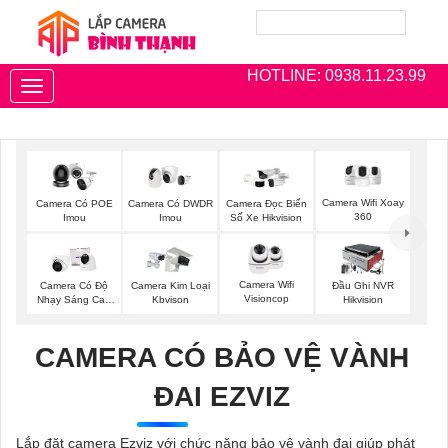
HOTLINE: 0938.11.23.99
Toggle
navigation
Camera Wifi Xoay
Camera Có POE
Camera Có DWDR
Camera Đọc Biển
360
Imou
Imou
Số Xe Hikvision
Camera Wifi
Camera Có Độ
Camera Kim Loại
Đầu Ghi NVR
Visioncop
Nhạy Sáng Cao
Kbvison
Hikvision
Kbvision
CAMERA CÓ BẢO VỆ VÀNH
ĐAI EZVIZ
Lắp đặt camera Ezviz với chức năng bảo vệ vành đai giúp phát