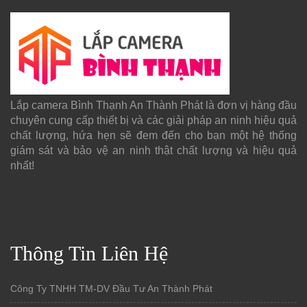
Lắp camera Bình Thạnh An Thành Phát là đơn vị hàng đầu
chuyên cung cấp thiết bị và các giải pháp an ninh hiệu quả
chất lượng, hứa hẹn sẽ đem đến cho bạn một hệ thống
giám sát và bảo vệ an ninh thật chất lượng và hiệu quả
nhất!
Thông Tin Liên Hệ
Công Ty TNHH TM-DV Đầu Tư An Thành Phát