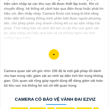
hiện xâm nhập tại các khu vực đã được thiết lập trước. Khi có
chuyển động, hệ thống sẽ cảnh báo qua điện thoại hoặc phát tín
hiệu còi, đèn nhấp nháy. Camera Ezviz còn trang bị khả năng
nhận diện đối tượng thông minh phân biệt được người phương
tiện, cho phép phản ứng nhanh chóng khi có sự xâm nhập trái
phép. Tính năng bảo vệ vành đai tạo ra các khu vực giám sát
ảo, giúp nâng cao hiệu quả bảo vệ và phòng ngừa các tình
huống nguy hiểm
"Bạn đang tìm kiếm một giải pháp an ninh hiệu quả và tiết kiệm?
Hãy khám phá Camera Wifi Ezviz - dòng sản phẩm chính hãng
Camera quan sát với góc nhìn 106 độ là một giải pháp tối dành
với mức giá rất hấp dẫn. Với thiết kế hiện đại, dễ dàng lắp đặt và
cho bạn trong việc giám sát an ninh tại diện tích lớn trong không
kết nối thông minh qua Wifi, Camera Wifi Ezviz sẽ giúp bạn giám
gian. Góc quan sát rộng giúp người dùng dễ dàng giám sát toàn
sát ngôi nhà hoặc văn phòng mọi lúc mọi nơi chỉ bằng một chiếc
bộ khu vực mà không bỏ sót chi tiết quan trọng.
điện thoại thông minh.
Không chỉ vậy, sản phẩm cũng mang lại chất lượng hình ảnh sắc
nét và độ phân giải cao, cho phép bạn theo dõi mọi hoạt động
CAMERA CÓ BẢO VỆ VÀNH ĐAI EZVIZ
một cách dễ dàng. Đừng bỏ lỡ cơ hội sở hữu Camera Wifi Ezviz
giá rẻ chính hãng để bảo vệ tài sản và gia đình của bạn ngay