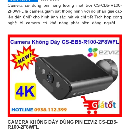
Camera sử dụng pin năng lượng mặt trời CS-CB5-R100-
2F8WFL là camera giám sát thông minh với độ phân giải cao
lên đến 8MP cho hình ảnh sắc nét và chi tiết Tích hợp công
nghệ AI camera có khả năng phát hiện dáng người và
phương tiện báo động khi phát hiện xâm nhập Thiết kế bền bỉ
chống nước IP65 phù hợp lắp đặt trong mọi điều kiện thời
tiết. Camera An Ninh CS-CB5-R100-2F8WFL có khả năng còi
hú, đèn chớp báo động, Wifi Không Dây, chức năng AI deep
learning phân biệt người & phương tiện
CAMERA KHÔNG DÂY DÙNG PIN EZVIZ CS-EB5-
R100-2F8WFL