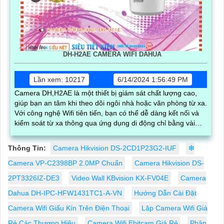
DH-H2AE CAMERA WIFI DAHUA
Lần xem: 10217
6/14/2024 1:56:49 PM
Camera DH,H2AE là một thiết bị giám sát chất lượng cao,
giúp bạn an tâm khi theo dõi ngôi nhà hoặc văn phòng từ xa.
Với công nghệ Wifi tiên tiến, bạn có thể dễ dàng kết nối và
kiểm soát từ xa thông qua ứng dụng di động chỉ bằng vài
thao tác đơn giản
Thông Tin:
Camera Hikvision DS-2CD1P23G2-IUF
❇
Camera VP-C2398BP 2.0MP Chuẩn
Camera Hikvision DS-
2PT3326IZ-DE3
Video Wall KBvision KX-FV04E
Camera
Dahua DH-IPC-HFW1431TC1-A-VN
Hướng Dẫn Cài Đặt
Camera Wifi Giấu Kín Trên Điện Thoại
Lăp Camera Wifi Giá
Rẻ Các Thương Hiệu
Camera Wifi Ebitcam Giá Rẻ
Phân