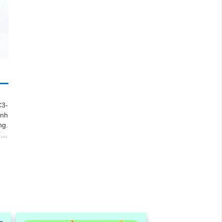
3-
inh
ng.
ích
 dễ