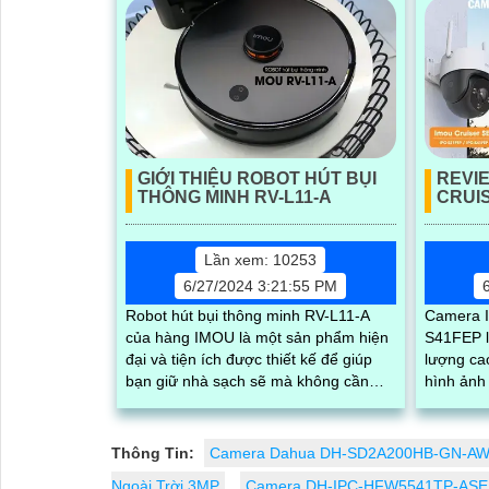
Dây, chức năng AI deep learning phân
biệt người & phương tiện
GIỚI THIỆU ROBOT HÚT BỤI
REVI
THÔNG MINH RV-L11-A
CRUIS
Lần xem: 10253
6/27/2024 3:21:55 PM
Robot hút bụi thông minh RV-L11-A
Camera I
của hàng IMOU là một sản phẩm hiện
S41FEP l
đại và tiện ích được thiết kế để giúp
lượng cao
bạn giữ nhà sạch sẽ mà không cần
hình ảnh sắc
phải dành nhiều thời gian và công sức.
quay xoa
...
bụi bẩn...
Thông Tin:
Camera Dahua DH-SD2A200HB-GN-AW
Ngoài Trời 3MP
Camera DH-IPC-HFW5541TP-ASE 