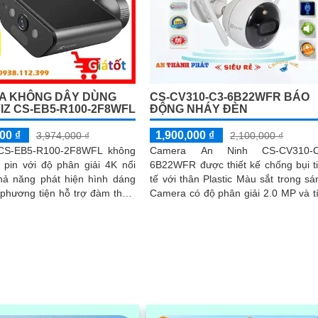
A KHÔNG DÂY DÙNG
CS-CV310-C3-6B22WFR BÁO
VIZ CS-EB5-R100-2F8WFL
ĐỘNG NHÁY ĐÈN
00 ₫
1,900,000 ₫
3,974,000 ₫
2,100,000 ₫
CS-EB5-R100-2F8WFL không
Camera An Ninh CS-CV310-C
 pin với độ phân giải 4K nổi
6B22WFR được thiết kế chống bụi t
khả năng phát hiện hình dáng
tế với thân Plastic Màu sắt trong sá
phương tiện hỗ trợ đàm thoại
Camera có độ phân giải 2.0 MP và t
camera còn trang bị còi cảnh
hợp công nghệ IP Wifi tiên tiến,
èn chớp tăng cường an ninh
dàng sử dụng
hiện sự xâm nhập camera tích
in năng lượng mặt trời và pin
chuẩn IP65 chống nước và bụi
t động bền bỉ trong mọi điều
iết.