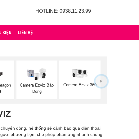
HOTLINE: 0938.11.23.99
Ụ KIỆN
LIÊN HỆ
Camera Ezviz 360
aragon
Camera Ezviz Báo
t
Động
VIZ
ó chuyển động, hệ thống sẽ cảnh báo qua điện thoại
c người phương tiện, cho phép phản ứng nhanh chóng