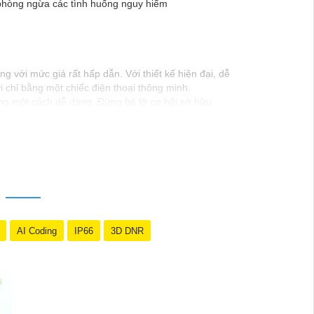
à phòng ngừa các tình huống nguy hiểm
 với mức giá rất hấp dẫn. Với thiết kế hiện đại, dễ
i chỉ bằng một chiếc điện thoại thông minh.
ộng một cách dễ dàng. Đừng bỏ lỡ cơ hội sở hữu
AI Coding
IP66
3D DNR