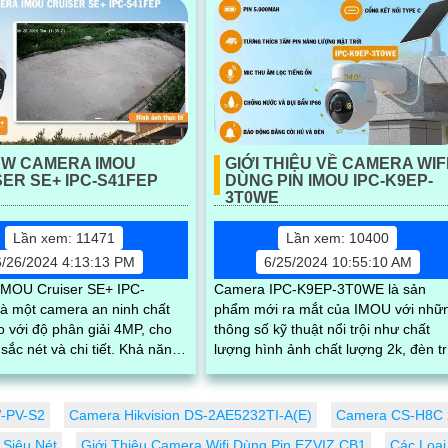
EW CAMERA IMOU
GIỚI THIỆU VỀ CAMERA WIF
ER SE+ IPC-S41FEP
DÙNG PIN IMOU IPC-K9EP-
3T0WE
Lần xem: 11471
Lần xem: 10400
6/26/2024 4:13:13 PM
6/25/2024 10:55:10 AM
MOU Cruiser SE+ IPC-
Camera IPC-K9EP-3T0WE là sản
à một camera an ninh chất
phẩm mới ra mắt của IMOU với nhữ
 với độ phân giải 4MP, cho
thông số kỹ thuật nổi trội như chất
 nét và chi tiết. Khả năng
lượng hình ảnh chất lượng 2k, đèn t
y 360 cùng chống nước và
sáng tích hợp sẵn, khả năng quay
xoay...
-PV-S2
Camera Hikvision DS-2AE5232TI-A(E)
Camera CS-H8C 2
Siêu Nét
Giới Thiệu Camera Wifi Dùng Pin EZVIZ CB1
Các Loạ