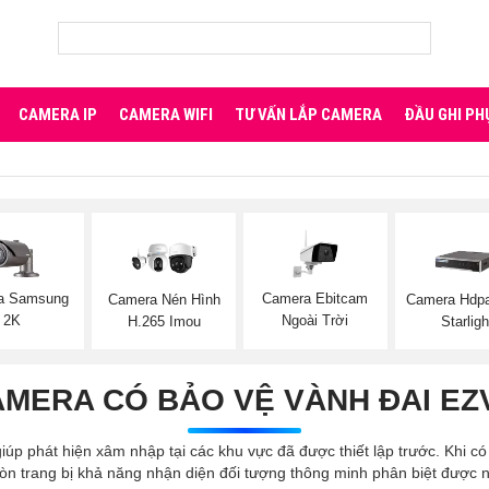
CAMERA IP
CAMERA WIFI
TƯ VẤN LẮP CAMERA
ĐẦU GHI PH
a Samsung
Camera Ebitcam
Camera Nén Hình
Camera Hdp
2K
Ngoài Trời
H.265 Imou
Starligh
MERA CÓ BẢO VỆ VÀNH ĐAI EZ
iúp phát hiện xâm nhập tại các khu vực đã được thiết lập trước. Khi c
 còn trang bị khả năng nhận diện đối tượng thông minh phân biệt đượ