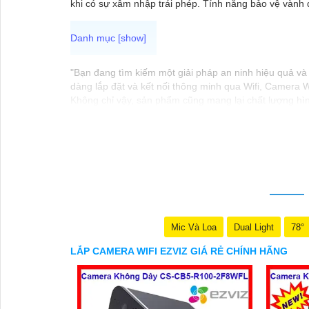
khi có sự xâm nhập trái phép. Tính năng bảo vệ vành 
"Bạn đang tìm kiếm một giải pháp an ninh hiệu quả và 
dàng lắp đặt và kết nối thông minh qua Wifi, Camera W
Không chỉ vậy, sản phẩm cũng mang lại chất lượng hìn
Camera Wifi Ezviz giá rẻ chính hãng để bảo vệ tài sả
Hy vọng đoạn văn trên sẽ giúp bạn trong việc giới thi
Mic Và Loa
Dual Light
78°
LẮP CAMERA WIFI EZVIZ GIÁ RẺ CHÍNH HÃNG