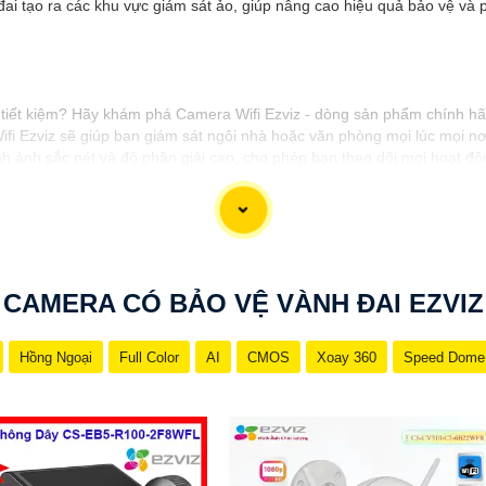
đai tạo ra các khu vực giám sát ảo, giúp nâng cao hiệu quả bảo vệ v
tiết kiệm? Hãy khám phá Camera Wifi Ezviz - dòng sản phẩm chính hãng
ifi Ezviz sẽ giúp bạn giám sát ngôi nhà hoặc văn phòng mọi lúc mọi nơ
h ảnh sắc nét và độ phân giải cao, cho phép bạn theo dõi mọi hoạt đ
n và gia đình của bạn ngay hôm nay!"
ệu sản phẩm Camera Wifi Ezviz.
CAMERA CÓ BẢO VỆ VÀNH ĐAI EZVIZ
Hồng Ngoại
Full Color
AI
CMOS
Xoay 360
Speed Dome