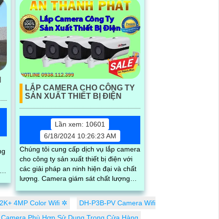
I
LẮP CAMERA CHO CÔNG TY
SẢN XUẤT THIẾT BỊ ĐIỆN
Lần xem: 10601
6/18/2024 10:26:23 AM
Chúng tôi cung cấp dịch vụ lắp camera
ng
cho công ty sản xuất thiết bị điện với
các giải pháp an ninh hiện đại và chất
rợ
lượng. Camera giám sát chất lượng
cao với độ phân giải sắc nét, ghi hình
cả ngày lẫn đêm
K+ 4MP Color Wifi ✲
DH-P3B-PV Camera Wifi
i Camera Phù Hợp Sử Dụng Trong Cửa Hàng