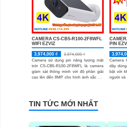
CAMERA CS-CB5-R100-2F8WFL
CAMER
WIFI EZVIZ
PIN EZ
3,974,000 ₫
3,974,0
3,974,000 ₫
Camera sử dụng pin năng lượng mặt
Camera 
trời CS-CB5-R100-2F8WFL là camera
dây dùng
giám sát thông minh với độ phân giải
bật với 
cao lên đến 8MP cho hình ảnh sắc nét
người và 
và chi tiết Tích hợp công nghệ AI
2 chiều 
camera có khả năng phát hiện dáng
báo và đ
người và phương tiện báo động khi
khi phát 
phát hiện xâm nhập Thiết kế bền bỉ
hợp tấm p
TIN TỨC MỚI NHẤT
chống nước IP65 phù hợp lắp đặt trong
sạc đạt 
'
mọi điều kiện thời tiết. Camera An Ninh
giúp hoạ
CS-CB5-R100-2F8WFL có khả năng
kiện thời t
còi hú, đèn chớp báo động, Wifi Không