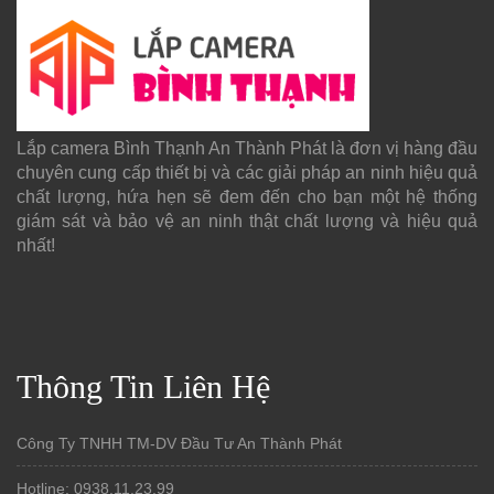
Lắp camera Bình Thạnh An Thành Phát là đơn vị hàng đầu
chuyên cung cấp thiết bị và các giải pháp an ninh hiệu quả
chất lượng, hứa hẹn sẽ đem đến cho bạn một hệ thống
giám sát và bảo vệ an ninh thật chất lượng và hiệu quả
nhất!
Thông Tin Liên Hệ
Công Ty TNHH TM-DV Đầu Tư An Thành Phát
Hotline: 0938.11.23.99