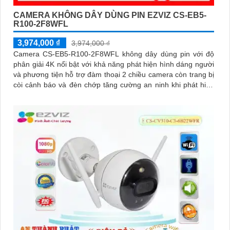
CAMERA KHÔNG DÂY DÙNG PIN EZVIZ CS-EB5-
R100-2F8WFL
3,974,000 ₫
3,974,000 ₫
Camera CS-EB5-R100-2F8WFL không dây dùng pin với độ
phân giải 4K nổi bật với khả năng phát hiện hình dáng người
và phương tiện hỗ trợ đàm thoại 2 chiều camera còn trang bị
còi cảnh báo và đèn chớp tăng cường an ninh khi phát hiện
sự xâm nhập camera tích hợp tấm pin năng lượng mặt trời và
pin sạc đạt chuẩn IP65 chống nước và bụi giúp hoạt động
bền bỉ trong mọi điều kiện thời tiết.