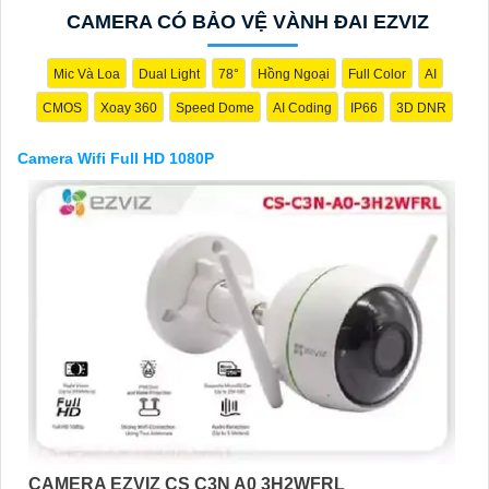
CAMERA CÓ BẢO VỆ VÀNH ĐAI EZVIZ
Mic Và Loa
Dual Light
78°
Hồng Ngoại
Full Color
AI
CMOS
Xoay 360
Speed Dome
AI Coding
IP66
3D DNR
Camera Wifi Full HD 1080P
'
CAMERA EZVIZ CS C3N A0 3H2WFRL