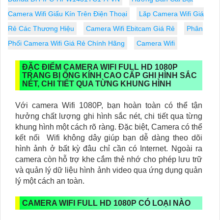
Camera Wifi Giấu Kín Trên Điện Thoại
Lăp Camera Wifi Giá
Rẻ Các Thương Hiệu
Camera Wifi Ebitcam Giá Rẻ
Phân
Phối Camera Wifi Giá Rẻ Chính Hãng
Camera Wifi
ĐẶC ĐIỂM CAMERA WIFI FULL HD 1080P
TRANG BỊ ỐNG KÍNH CAO CẤP GHI HÌNH SẮC
NÉT, CHI TIẾT QUA TỪNG KHUNG HÌNH
Với camera Wifi 1080P, bạn hoàn toàn có thể tận
hưởng chất lượng ghi hình sắc nét, chi tiết qua từng
khung hình một cách rõ ràng. Đặc biệt, Camera có thể
kết nối Wifi không dây giúp bạn dễ dàng theo dõi
hình ảnh ở bất kỳ đâu chỉ cần có Internet. Ngoài ra
camera còn hỗ trợ khe cắm thẻ nhớ cho phép lưu trữ
và quản lý dữ liệu hình ảnh video qua ứng dụng quản
lý một cách an toàn.
CAMERA WIFI FULL HD 1080P CÓ LOẠI NÀO