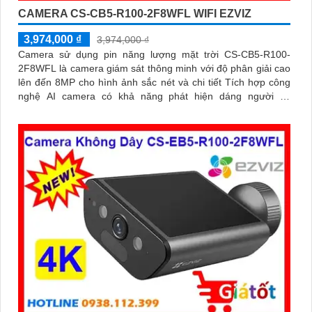
CAMERA CS-CB5-R100-2F8WFL WIFI EZVIZ
3,974,000 ₫
3,974,000 ₫
Camera sử dụng pin năng lượng mặt trời CS-CB5-R100-
2F8WFL là camera giám sát thông minh với độ phân giải cao
lên đến 8MP cho hình ảnh sắc nét và chi tiết Tích hợp công
nghệ AI camera có khả năng phát hiện dáng người và
phương tiện báo động khi phát hiện xâm nhập Thiết kế bền bỉ
chống nước IP65 phù hợp lắp đặt trong mọi điều kiện thời
tiết. Camera An Ninh CS-CB5-R100-2F8WFL có khả năng còi
hú, đèn chớp báo động, Wifi Không Dây, chức năng AI deep
learning phân biệt người & phương tiện