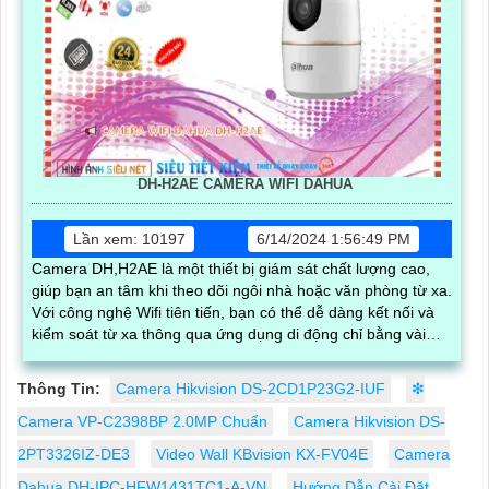
DH-H2AE CAMERA WIFI DAHUA
Lần xem: 10197
6/14/2024 1:56:49 PM
Camera DH,H2AE là một thiết bị giám sát chất lượng cao,
giúp bạn an tâm khi theo dõi ngôi nhà hoặc văn phòng từ xa.
Với công nghệ Wifi tiên tiến, bạn có thể dễ dàng kết nối và
kiểm soát từ xa thông qua ứng dụng di động chỉ bằng vài
thao tác đơn giản
Thông Tin:
Camera Hikvision DS-2CD1P23G2-IUF
❇
Camera VP-C2398BP 2.0MP Chuẩn
Camera Hikvision DS-
2PT3326IZ-DE3
Video Wall KBvision KX-FV04E
Camera
Dahua DH-IPC-HFW1431TC1-A-VN
Hướng Dẫn Cài Đặt