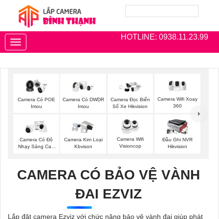
HOTLINE: 0938.11.23.99
Toggle
navigation
Camera Wifi Xoay
Camera Có POE
Camera Có DWDR
Camera Đọc Biển
360
Imou
Imou
Số Xe Hikvision
Camera Wifi
Camera Có Độ
Camera Kim Loại
Đầu Ghi NVR
Visioncop
Nhạy Sáng Cao
Kbvison
Hikvision
Kbvision
CAMERA CÓ BẢO VỆ VÀNH
ĐAI EZVIZ
Lắp đặt camera Ezviz với chức năng bảo vệ vành đai giúp phát