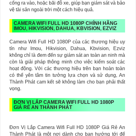
cổng ra vào, hoặc bãi đỗ xe, giúp bạn giám sát và bảo
vệ tài sản ngoài trời một cách hiệu quả.
CAMERA WIFI FULL HD 1080P CHÍNH HÃNG
IMOU, HIKVISION, DAHUA, KBVISION, EZVIZ
Camera Wifi Full HD 1080P của các thương hiệu uy
tín như Imou, Hikvision, Dahua, Kbvision, Ezviz
không chỉ là đem đến sự giám sát an toàn an ninh mà
còn là giải pháp thông minh cho việc kiểm soát các
hoạt động. Với các thương hiệu trên bạn hoàn toàn
có thể yên tâm tin tưởng lựa chọn và sử dụng, An
Thành Phát cam kết sẽ không làm cho bạn phải thất
vọng.
ĐƠN VỊ LẮP CAMERA WIFI FULL HD 1080P
GIÁ RẺ AN THÀNH PHÁT
Đơn Vị Lắp Camera Wifi Full HD 1080P Giá Rẻ An
Thành Phát là một nơi dành cho bạn hướng tới để