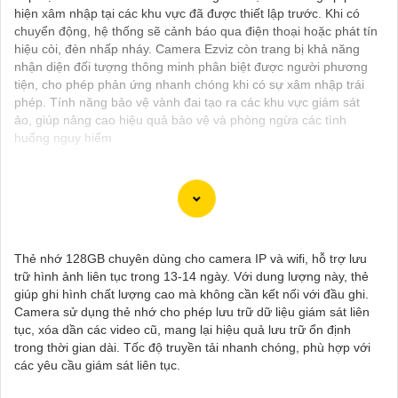
hiện xâm nhập tại các khu vực đã được thiết lập trước. Khi có
chuyển động, hệ thống sẽ cảnh báo qua điện thoại hoặc phát tín
hiệu còi, đèn nhấp nháy. Camera Ezviz còn trang bị khả năng
nhận diện đối tượng thông minh phân biệt được người phương
tiện, cho phép phản ứng nhanh chóng khi có sự xâm nhập trái
phép. Tính năng bảo vệ vành đai tạo ra các khu vực giám sát
ảo, giúp nâng cao hiệu quả bảo vệ và phòng ngừa các tình
huống nguy hiểm
Camera Wifi Full HD 1080P là một lựa chọn tốt để quan sát và
giám sát nhiều không gian khác nhau trong gia đình, cửa hàng,
Thẻ nhớ 128GB chuyên dùng cho camera IP và wifi, hỗ trợ lưu
văn phòng hoặc nhà xưởng.Với chất lượng hình ảnh sắc nét với
trữ hình ảnh liên tục trong 13-14 ngày. Với dung lượng này, thẻ
độ phân giải 1080P và khả năng kết nối không dây qua Wifi, dễ
giúp ghi hình chất lượng cao mà không cần kết nối với đầu ghi.
dàng cài đặt và sử dụng giám sát từ xa thông qua ứng dụng trên
Camera sử dụng thẻ nhớ cho phép lưu trữ dữ liệu giám sát liên
điện thoại hoặc máy tính.
tục, xóa dần các video cũ, mang lại hiệu quả lưu trữ ổn định
trong thời gian dài. Tốc độ truyền tải nhanh chóng, phù hợp với
các yêu cầu giám sát liên tục.