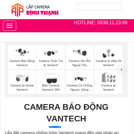
HOTLINE: 0938.11.23.99
Toggle
navigation
Camera Thân Trụ
Camera Ghi Âm
Camera Ip Ultra 2k
Camera Báo Động
Ip Vantech
Ngoài Trời
Vantech
Vantech
Vantech
Camera Ip Dome
Bán Camera
Camera Có Chống
Camera Ip
Vantech
Vantech 360
Ngược Sáng
Vantech
Vantech
CAMERA BÁO ĐỘNG
VANTECH
Lắp đặt camera chống trộm Vantech mang đến giải pháp an