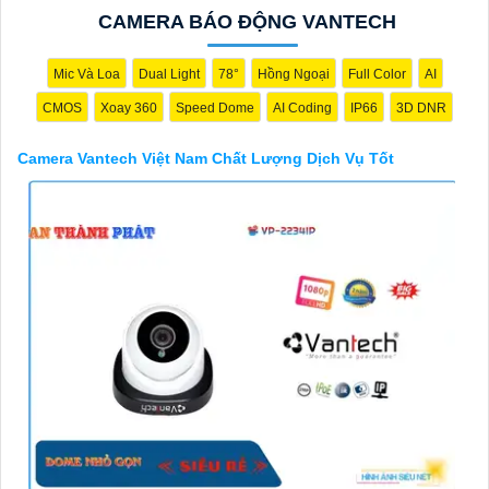
Điểm mạnh của Camera Vantech là chất lượng dịch vụ tốt và hỗ
CAMERA BÁO ĐỘNG VANTECH
trợ khách hàng chu đáo. Đội ngũ nhân viên kỹ thuật chuyên
nghiệp của Vantech sẽ giúp bạn lựa chọn giải pháp camera phù
hợp với nhu cầu và ngân sách của bạn.
Mic Và Loa
Dual Light
78°
Hồng Ngoại
Full Color
AI
Nếu bạn đang tìm kiếm một giải pháp giám sát an ninh tốt cho
CMOS
Xoay 360
Speed Dome
AI Coding
IP66
3D DNR
ngôi nhà hoặc doanh nghiệp của mình, Camera Vantech Việt
Nam là một lựa chọn hàng đầu mà bạn có thể tin tưởng.
Camera Vantech Việt Nam Chất Lượng Dịch Vụ Tốt
'