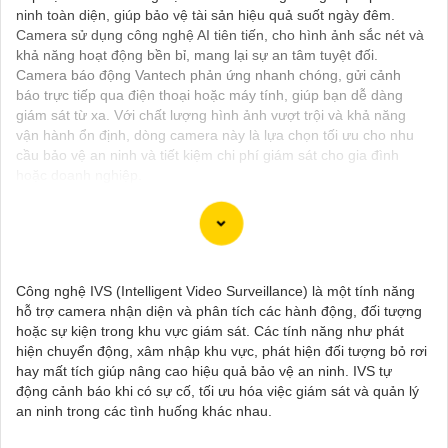
ninh toàn diện, giúp bảo vệ tài sản hiệu quả suốt ngày đêm.
Camera sử dụng công nghệ AI tiên tiến, cho hình ảnh sắc nét và
khả năng hoạt động bền bỉ, mang lại sự an tâm tuyệt đối.
Camera báo động Vantech phản ứng nhanh chóng, gửi cảnh
báo trực tiếp qua điện thoại hoặc máy tính, giúp bạn dễ dàng
giám sát từ xa. Với chất lượng hình ảnh vượt trội và khả năng
vận hành ổn định, dòng camera này là lựa chọn tối ưu cho nhu
cầu bảo vệ an ninh và tiết kiệm chi phí giám sát cho gia đình
hoặc doanh nghiệp.
Camera Vantech là một thương hiệu camera an ninh hàng đầu
Công nghệ IVS (Intelligent Video Surveillance) là một tính năng
tại Việt Nam, chúng được thiết kế với công nghệ hiện đại và chất
hỗ trợ camera nhận diện và phân tích các hành động, đối tượng
lượng cao để khẳng định an ninh và giám sát tốt cho ngôi nhà,
hoặc sự kiện trong khu vực giám sát. Các tính năng như phát
cửa hàng, văn phòng hoặc doanh nghiệp của bạn.
hiện chuyển động, xâm nhập khu vực, phát hiện đối tượng bỏ rơi
Vantech Việt Nam cung cấp các dòng sản phẩm camera giám
hay mất tích giúp nâng cao hiệu quả bảo vệ an ninh. IVS tự
sát chất lượng cao như camera IP, camera HD-TVI, camera
động cảnh báo khi có sự cố, tối ưu hóa việc giám sát và quản lý
AHD, camera wifi, camera thông minh, và nhiều hơn nữa. Các
an ninh trong các tình huống khác nhau.
sản phẩm của Vantech được sản xuất theo tiêu chuẩn chất
lượng cao, đáng tin cậy và dễ sử dụng.