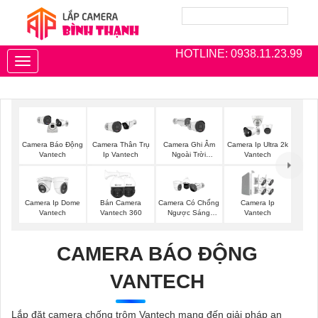
HOTLINE: 0938.11.23.99
Toggle
navigation
Camera Thân Trụ
Camera Ghi Âm
Camera Ip Ultra 2k
Camera Báo Động
Ip Vantech
Ngoài Trời
Vantech
Vantech
Vantech
Camera Ip Dome
Bán Camera
Camera Có Chống
Camera Ip
Vantech
Vantech 360
Ngược Sáng
Vantech
Vantech
CAMERA BÁO ĐỘNG
VANTECH
Lắp đặt camera chống trộm Vantech mang đến giải pháp an