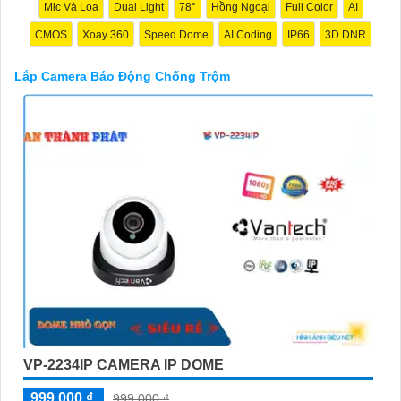
trường và tự lắp đặt nếu bạn muốn.
Mic Và Loa
Dual Light
78°
Hồng Ngoại
Full Color
AI
Nếu bạn cần thêm thông tin hoặc muốn để lại thông tin liên lạc,
CMOS
Xoay 360
Speed Dome
AI Coding
IP66
3D DNR
Từng công trình có thể giúp bạn tìm kiếm các dịch vụ liên quan
đến lắp đặt Camera Báo Động Chống Trộm.
Lắp Camera Báo Động Chống Trộm
'
VP-2234IP CAMERA IP DOME
999,000 ₫
999,000 ₫