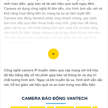
ninh toàn diện, giúp bảo vệ tài sản hiệu quả suốt ngày đêm.
Camera sử dụng công nghệ AI tiên tiến, cho hình ảnh sắc nét và
khả năng hoạt động bền bỉ, mang lại sự an tâm tuyệt đối.
Camera báo động Vantech phản ứng nhanh chóng, gửi cảnh
báo trực tiếp qua điện thoại hoặc máy tính, giúp bạn dễ dàng
giám sát từ xa. Với chất lượng hình ảnh vượt trội và khả năng
vận hành ổn định, dòng camera này là lựa chọn tối ưu cho nhu
cầu bảo vệ an ninh và tiết kiệm chi phí giám sát cho gia đình
hoặc doanh nghiệp.
Dịch vụ cài đặt Camera Báo Động Chống Trộm là một giải pháp
Công nghệ camera IP truyền video qua cáp mạng với mã hóa
hiệu quả để bảo vệ tài sản và nhà ở của bạn. Camera báo động
dữ liệu bằng dãy số nhị phân giúp bảo vệ thông tin và duy trì
chống trộm giúp bạn theo dõi và ghi lại hình ảnh, cung cấp cảnh
chất lượng hình ảnh. Ngay cả khi truyền tải xa, hình ảnh vẫn sắc
báo ngay khi phát hiện sự xâm nhập hoặc hành vi đáng ngờ
nét, hỗ trợ giám sát hiệu quả và an toàn trong mọi điều kiện.
trong không gian được giám sát.
Nếu bạn quan tâm đến việc lắp đặt Camera Báo Động Chống
Trộm, bạn có thể liên hệ với các công ty cung cấp dịch vụ lắp đặt
CAMERA BÁO ĐỘNG VANTECH
camera hoặc công ty an ninh chuyên nghiệp địa phương. Bạn
cũng có thể tìm hiểu về các sản phẩm camera báo động trên thị