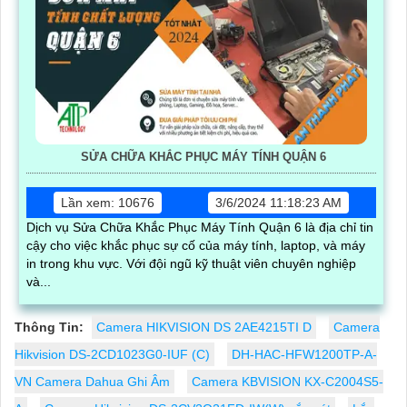
SỬA CHỮA KHẮC PHỤC MÁY TÍNH QUẬN 6
Lần xem: 10676
3/6/2024 11:18:23 AM
Dịch vụ Sửa Chữa Khắc Phục Máy Tính Quận 6 là địa chỉ tin
cậy cho việc khắc phục sự cố của máy tính, laptop, và máy
in trong khu vực. Với đội ngũ kỹ thuật viên chuyên nghiệp
và...
Thông Tin:
Camera HIKVISION DS 2AE4215TI D
Camera
Hikvision DS-2CD1023G0-IUF (C)
DH-HAC-HFW1200TP-A-
VN Camera Dahua Ghi Âm
Camera KBVISION KX-C2004S5-