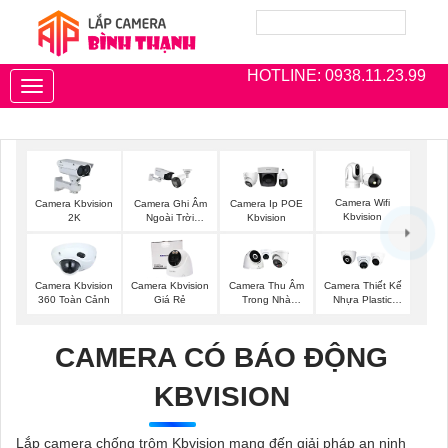
HOTLINE: 0938.11.23.99
Toggle
navigation
Camera Wifi
Camera Kbvision
Camera Ghi Âm
Camera Ip POE
Kbvision
2K
Ngoài Trời
Kbvision
Kbvision
Camera Kbvision
Camera Kbvision
Camera Thu Âm
Camera Thiết Kế
360 Toàn Cảnh
Giá Rẻ
Trong Nhà
Nhựa Plastic
Kbvision
Kbvision
CAMERA CÓ BÁO ĐỘNG
KBVISION
Lắp camera chống trộm Kbvision mang đến giải pháp an ninh