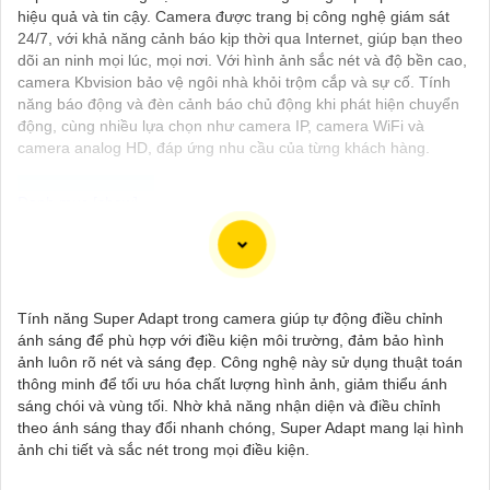
hiệu quả và tin cậy. Camera được trang bị công nghệ giám sát
24/7, với khả năng cảnh báo kịp thời qua Internet, giúp bạn theo
dõi an ninh mọi lúc, mọi nơi. Với hình ảnh sắc nét và độ bền cao,
camera Kbvision bảo vệ ngôi nhà khỏi trộm cắp và sự cố. Tính
năng báo động và đèn cảnh báo chủ động khi phát hiện chuyển
động, cùng nhiều lựa chọn như camera IP, camera WiFi và
camera analog HD, đáp ứng nhu cầu của từng khách hàng.
Chào bạn, dưới đây là một số câu giới thiệu cho việc mua
Camera Kbvision với chiết khấu cao và giải pháp phù hợp trong
ngữ cảnh của một đại lý công nghệ:
Tính năng Super Adapt trong camera giúp tự động điều chỉnh
🛃
1:
"Chào anh/chị! Bạn đang tìm kiếm Camera Kbvision với
ánh sáng để phù hợp với điều kiện môi trường, đảm bảo hình
chiết khấu hấp dẫn? Hãy đến với chúng tôi để nhận ưu đãi đặc
ảnh luôn rõ nét và sáng đẹp. Công nghệ này sử dụng thuật toán
biệt và được tư vấn về giải pháp chính xác nhất cho nhu cầu an
thông minh để tối ưu hóa chất lượng hình ảnh, giảm thiểu ánh
ninh của bạn!"
sáng chói và vùng tối. Nhờ khả năng nhận diện và điều chỉnh
️🏅️
2:
"Bạn muốn mua Camera Kbvision với giá ưu đãi và giải
theo ánh sáng thay đổi nhanh chóng, Super Adapt mang lại hình
pháp phù hợp? Liên hệ ngay với chúng tôi để được hỗ trợ tốt
ảnh chi tiết và sắc nét trong mọi điều kiện.
nhất từ đội ngũ chuyên gia có kinh nghiệm!"
️🥈
3:
"Chúng tôi cam kết cung cấp Camera Kbvision chính hãng