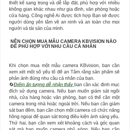
thiết kế sang trọng và dễ lắp đặt, phù hợp với nhiều
không gian khác nhau như gia đình, văn phòng hoặc
cửa hàng. Công nghệ Ai được tích hợp Bạn sẽ được
người dùng yên tâm về an ninh và an toàn cho mọi
người và tài sản của mình.
NÊN CHỌN MUA MẪU CAMERA KBVISION NÀO
ĐỂ PHÙ HỢP VỚI NHU CẦU CÁ NHÂN
Khi chọn mua một mẫu camera KBvision, bạn cần
xem xét một số yếu tố để an Tâm rằng sản phẩm sẽ
phản ánh đúng nhu cầu cá nhân của bạn.
🔄
Điểm ấn tượng dễ nhận thấy
bạn cần xác định mục
đích sử dụng camera. Nếu bạn muốn giám sát ngôi
nhà, cửa hàng hoặc văn phòng, bạn có thể cần một
camera trong nhà hoặc ngoài trời. Nếu bạn cần giám
sát ban đêm, bạn cần chọn một camera có chức năng
hồng ngoại để quan sát trong điều kiện ánh sáng yếu.
Thứ hai, bạn cần xem xét khoảng cách và góc quan
sát mà bạn muốn camera phủ sóng. Nếu bạn cần