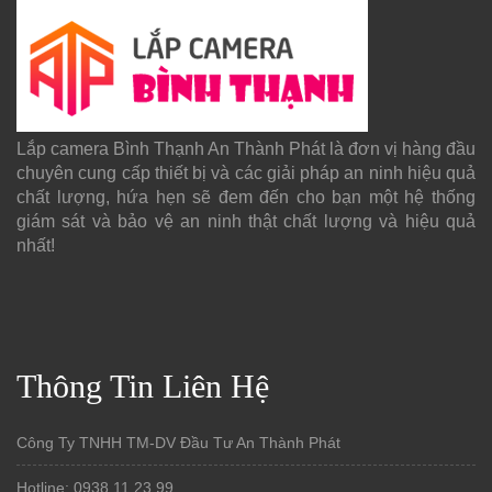
Lắp camera Bình Thạnh An Thành Phát là đơn vị hàng đầu
chuyên cung cấp thiết bị và các giải pháp an ninh hiệu quả
chất lượng, hứa hẹn sẽ đem đến cho bạn một hệ thống
giám sát và bảo vệ an ninh thật chất lượng và hiệu quả
nhất!
Thông Tin Liên Hệ
Công Ty TNHH TM-DV Đầu Tư An Thành Phát
Hotline: 0938.11.23.99