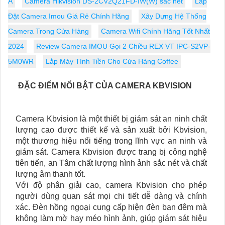
A
Camera Hikvision DS-2CV2Q21FD-IW(W) sắc nét
Lắp
Đặt Camera Imou Giá Rẻ Chính Hãng
Xây Dựng Hệ Thống
Camera Trong Cửa Hàng
Camera Wifi Chính Hãng Tốt Nhất
2024
Review Camera IMOU Gọi 2 Chiều REX VT IPC-S2VP-
5M0WR
Lắp Máy Tính Tiền Cho Cửa Hàng Coffee
ĐẶC ĐIỂM NỔI BẬT CỦA CAMERA KBVISION
Camera Kbvision là một thiết bị giám sát an ninh chất
lượng cao được thiết kế và sản xuất bởi Kbvision,
một thương hiệu nổi tiếng trong lĩnh vực an ninh và
giám sát. Camera Kbvision được trang bị công nghệ
tiên tiến, an Tâm chất lượng hình ảnh sắc nét và chất
lượng âm thanh tốt.
Với độ phân giải cao, camera Kbvision cho phép
người dùng quan sát mọi chi tiết dễ dàng và chính
xác. Đèn hồng ngoại cung cấp hiện đèn ban đêm mà
không làm mờ hay méo hình ảnh, giúp giám sát hiệu