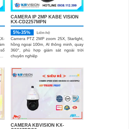
CAMERA IP 2MP KABE VISION
KX-CD2257MPN
5%-35%
Liên hệ
X-
Camera PTZ 2MP zoom 25X, Starlight,
cảm
hồng ngoại 100m, AI thông minh, quay
 số
360°, phù hợp giám sát ngoài trời
 Độ
chuyên nghiệp
CAMERA KBVISION KX-