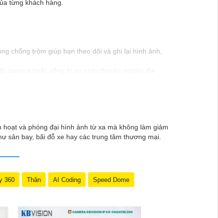
của từng khách hàng.
g chống trộm giúp bạn theo dõi và ghi lại hình ảnh,
ặt camera hoặc công ty an ninh chuyên nghiệp địa
 quan đến lắp đặt Camera Báo Động Chống Trộm.
 hoạt và phóng đại hình ảnh từ xa mà không làm giảm
hư sân bay, bãi đỗ xe hay các trung tâm thương mại.
y 360
Thân
AI Coding
Speed Dome