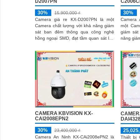
D2007PN
C2006C
30%
30%
15,900,000 ₫
Camera giá re KX-D2007PN là một
Camera 
Camera chất lượng với khả năng giám
một Came
sát ban đêm thông qua công nghệ
giám sát v
hồng ngoại SMD, đạt tầm quan sát lên
năng giá
đến 10m. Thiết kế camera nhỏ gọn và
nghệ Hồn
tinh tế, có khả năng xoay 360 độ để
phù hợp 
giám sát toàn bộ khu vực
CAMERA KBVISION KX-
CAMERA
CAI2008EPN2
DAI432
30%
25,025,
23,400,000 ₫
Camera An Ninh KX-CAi2008ePN2 là
Thiết bị