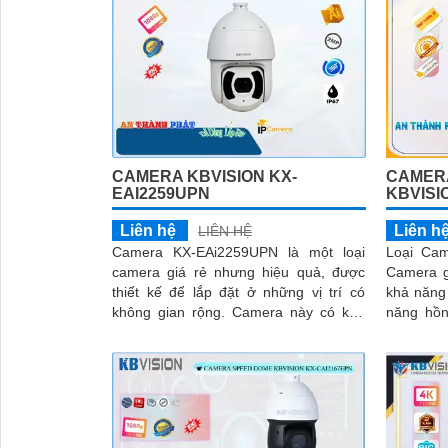
CAMERA KBVISION KX-
CAMER
EAI2259UPN
KBVISI
Liên hệ
Liên h
LIÊN HỆ
Camera KX-EAi2259UPN là một loại
Loại Ca
camera giá rẻ nhưng hiệu quả, được
Camera g
thiết kế để lắp đặt ở những vị trí có
khả năng
không gian rộng. Camera này có khả
năng hồng ng
năng xoay 360 độ, giúp quan sát toàn
hình ảnh 
cảnh một cách dễ dàng
'