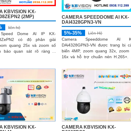
 KBVISION KX-
08ZEPN2 (2MP)
CAMERA SPEEDDOME AI KX-
DAI4328GPN3-VN
%
liên hệ
5%-35%
Liên Hệ
 Speed Dome AI IP KX-
Camera Speeddome AI K
8ZePN2 có độ phân giải
DAi4328GPN3-VN được trang bị 
zoom quang 25x và zoom số
biến 4MP, zoom quang 32x, zoom
m bảo quan sát rõ ràng ở
16x và hỗ trợ chuẩn nén H.265+.
hợp công nghệ AI
nhạy sáng 0
camera...
 KBVISION KX-
CAMERA KBVISION KX-