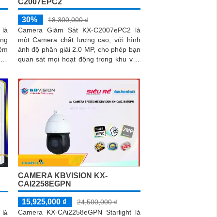
C2007EPC2
30%
18,300,000 ₫
là
Camera Giám Sát KX-C2007ePC2 là
ăng
một Camera chất lượng cao, với hình
đêm
ảnh độ phân giải 2.0 MP, cho phép bạn
quan sát mọi hoạt động trong khu vực
.
giám sát một cách rõ ràng và sắc nét
CAMERA KBVISION KX-
CAI2258EGPN
15,925,000 ₫
24,500,000 ₫
Camera KX-CAi2258eGPN Starlight là
là