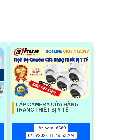
LẮP CAMERA CỬA HÀNG
-
TRANG THIẾT BỊ Y TẾ
Lần xem: 8689
6/15/2024 11:49:53 AM