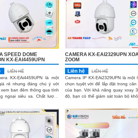
A SPEED DOME
CAMERA KX-EAI2329UPN XO
ON KX-EAI4459UPN
ZOOM
ệ
Liên hệ
LIÊN HỆ
LIÊN HỆ
mera KX-EAi4459UPN là một
Camera IP KX-EAi2329UPN là một 
iá rẻ nhưng đáng chú ý với
chọn tuyệt vời để lắp đặt trong căn
 xem ban đêm thông qua tính
của bạn. Với khả năng quay xoay 360
oại siêu xa. Chất lượng
độ, bạn có thể giám sát toàn bộ kh
sắt nét lên đến 4
gian một cách hiệu quả. Độ phân g