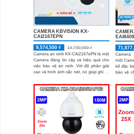
CAMERA KBVISION KX-
CAMERA
CAI2167EPN
EAI840
9,574,500 ₫
71,877,
14,730,000 ₫
Camera an ninh KX-CAi2167ePN là một
Camera 
Camera đáng tin cậy và hiệu quả cho
một Came
việc bảo vệ an ninh. Với độ phân giải
kế đặc bi
cao và hình ảnh sắc nét, nó giúp ghi lại
bảo vệ c
mọi chi tiết một cách chính xác