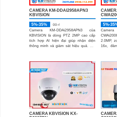
CAMERA KM-DDAI2958APN3
CAMERA
KBVISION
CWAI20
5%-35%
5%-35
00 ₫
Camera KM-DDAi2958APN3 của
Camera
KBVISION là dòng PTZ 2MP cao cấp
CWAi200
tích hợp AI hiện đại giúp nhận diện
2.0MP, 
thông minh và giám sát hiệu quả. Với
16x, đả
khả năng quay xoay 360 độ, zoom
khoảng cách xa. Tích 
quang 25x và tầm nhìn hồng ngoại
hiện đại, 
150m, camera đảm bảo hình ảnh sắc
nét trong mọi điều kiện
CAMERA KBVISION KX-
CAMERA