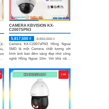
CAMERA KBVISION KX-
C2007SPN3
5,817,500 ₫
8,950,000 ₫
Camera KX-C2007sPN3 Hồng Ngoại
KX-
SMD là một Camera chất lượng với
ều,
hình ảnh ban đêm sáng đẹp nhờ công
xem
nghệ Hồng Ngoại 10m. Với khả năng
nhà
xoay 360 độ, nó có thể lắp đặt ở những
vị trí không gian rộng mà vẫn giữ được
tầm nhìn rõ ràng