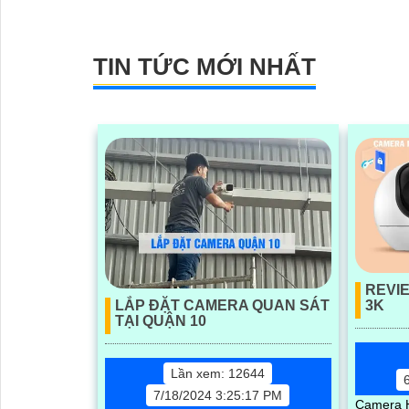
nét với độ phân giải 2.0 MP
nét và ch
TIN TỨC MỚI NHẤT
REVI
LẮP ĐẶT CAMERA QUAN SÁT
3K
TẠI QUẬN 10
Lần xem: 12644
7/18/2024 3:25:17 PM
Camera H