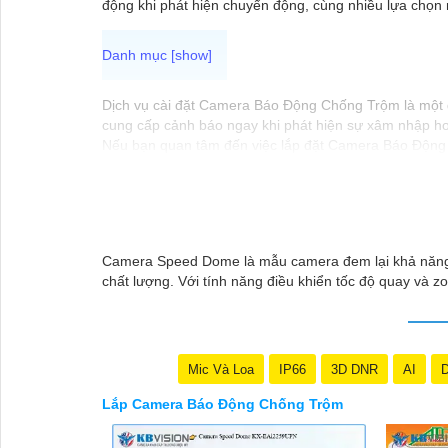
động khi phát hiện chuyển động, cùng nhiều lựa chọ
Dịch vụ cài đặt Camera Báo Động Chống Trộm là một gi
cung cấp cảnh báo ngay khi phát hiện sự xâm nhập ho
Nếu bạn quan tâm đến việc lắp đặt Camera Báo Động C
phương. Bạn cũng có thể tìm hiểu về các sản phẩm ca
Nếu bạn cần thêm thông tin hoặc muốn để lại thông ti
Camera Speed Dome là mẫu camera đem lại khả năng x
chất lượng. Với tính năng điều khiển tốc độ quay và 
Mic Và Loa
IP66
3D DNR
AI
D
Lắp Camera Báo Động Chống Trộm