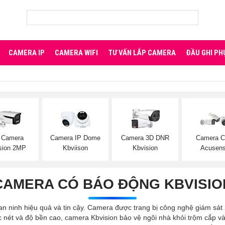
CAMERA IP
CAMERA WIFI
TƯ VẤN LẮP CAMERA
ĐẦU GHI PH
 Camera
Camera IP Dome
Camera 3D DNR
Camera C
sion 2MP
Kbviison
Kbvision
Acusen
CAMERA CÓ BÁO ĐỘNG KBVISIO
 ninh hiệu quả và tin cậy. Camera được trang bị công nghệ giám sát 24
sắc nét và độ bền cao, camera Kbvision bảo vệ ngôi nhà khỏi trộm cắp 