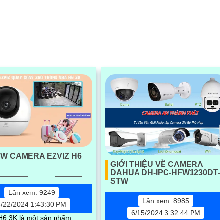
sát
ân thực
EW CAMERA EZVIZ H6
GIỚI THIỆU VỀ CAMERA
DAHUA DH-IPC-HFW1230DT
STW
Lần xem: 9249
Lần xem: 8985
6/22/2024 1:43:30 PM
6/15/2024 3:32:44 PM
6 3K là một sản phẩm