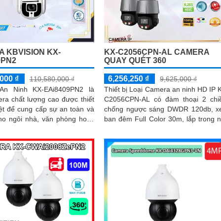
 KBVISION KX-
KX-C2056CPN-AL CAMERA
9PN2
QUAY QUÉT 360
000 ₫
6,256,250 ₫
110,580,000 ₫
9,625,000 ₫
An Ninh KX-EAi8409PN2 là
Thiết bị Loại Camera an ninh HD IP 
ra chất lượng cao được thiết
C2056CPN-AL có đàm thoại 2 chi
ệt để cung cấp sự an toàn và
chống ngược sáng DWDR 120db, 
ho ngôi nhà, văn phòng hoặc
ban đêm Full Color 30m, lắp trong 
bất kỳ không gian nào. Với độ phân...
hoặc ngoài trời IP67, khe cắm thẻ...