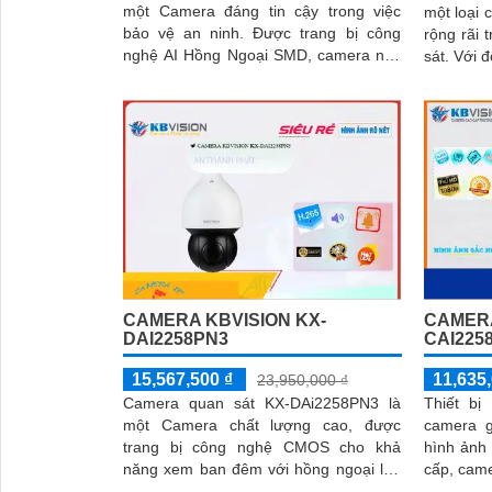
một Camera đáng tin cậy trong việc
một loại
bảo vệ an ninh. Được trang bị công
rộng rãi 
nghệ AI Hồng Ngoại SMD, camera này
sát. Với độ phân giải cao và công nghệ
cung cấp hình ảnh sắc nét với độ phân
tiên tiế
giải cao
lượng hìn
CAMERA KBVISION KX-
CAMERA
DAI2258PN3
CAI225
15,567,500 ₫
11,635,
23,950,000 ₫
Camera quan sát KX-DAi2258PN3 là
Thiết bị
một Camera chất lượng cao, được
camera g
trang bị công nghệ CMOS cho khả
hình ảnh tuyệt vờ
năng xem ban đêm với hồng ngoại lên
cấp, cam
đến 150m. Hình ảnh được hiển thị rõ
chất lượ