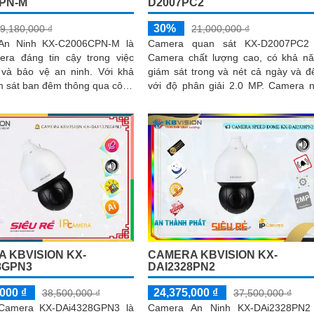
PN-M
D2007PC2
30%
9,180,000 ₫
21,000,000 ₫
An Ninh KX-C2006CPN-M là
Camera quan sát KX-D2007PC2 
ra đáng tin cậy trong việc
Camera chất lượng cao, có khả n
à bảo vệ an ninh. Với khả
giám sát trong và nét cả ngày và 
m sát ban đêm thông qua công
với độ phân giải 2.0 MP. Camera này
g Ngoại 30m, camera này rất
được trang bị công nghệ hồng ngoại..
sử dụng cho dự án dân dụng
 KBVISION KX-
CAMERA KBVISION KX-
8GPN3
DAI2328PN2
000 ₫
24,375,000 ₫
38,500,000 ₫
37,500,000 ₫
 Camera KX-DAi4328GPN3 là
Camera An Ninh KX-DAi2328PN2 