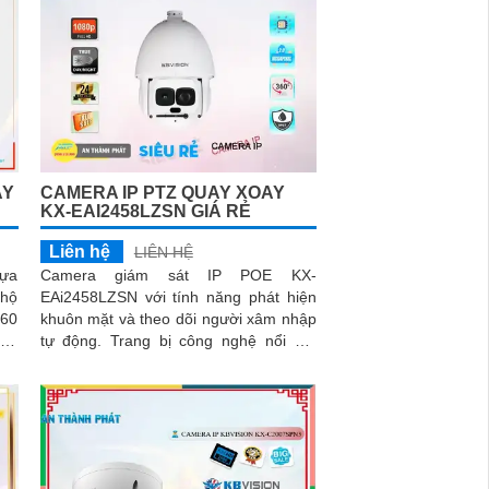
AY
CAMERA IP PTZ QUAY XOAY
KX-EAI2458LZSN GIÁ RẺ
Liên hệ
LIÊN HỆ
lựa
Camera giám sát IP POE KX-
 hộ
EAi2458LZSN với tính năng phát hiện
khuôn mặt và theo dõi người xâm nhập
ông
tự động. Trang bị công nghệ nổi bật
iải 2
DWDR 120db chống ngược sáng, hồng
ngoại siêu xa và Starlight cho hình ảnh
sắc nét ban đêm