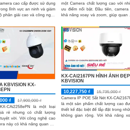
 camera cao cấp được sử dụng
một Camera chất lượng cao với nh
trong lĩnh vực an ninh và giám
ưu điểm nổi bật. Đầu tiên, camera có
khả năng xoay và zoom, giúp quan 
n, camera này đảm bảo chất
toàn cảnh một cách linh hoạt và rõ r
h ảnh sắc nét và rõ ràng
KX-CAI2167PN HÌNH ẢNH ĐẸ
KBVISION
 KBVISION KX-
8EPN
10,227,750 ₫
15,735,000 ₫
Camera IP POE Sắt Nét KX-CAi216
000 ₫
17,900,000 ₫
là một sản phẩm chất lượng cao đ
 KX-CAi2258ePN là một loại
thiết kế đặc biệt để lắp đặt trong nh
iá rẻ nhưng có chất lượng
không gian rộng. Với khả năng xoay
i. Với công nghệ cao
360 độ, camera này cho phép bạn t
era này có khả năng quan sát
dõi mọi góc nhìn trong khu vực g
ng Full HD, cho hình ảnh sắc