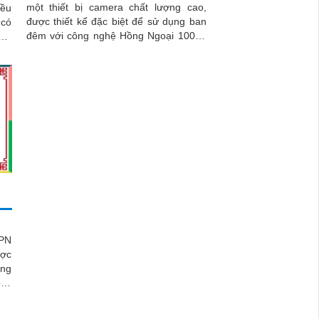
một thiết bị camera chất lượng cao,
iều
được thiết kế đặc biệt để sử dụng ban
đêm với công nghệ Hồng Ngoại 100m.
sát
Đây là lựa chọn phù hợp cho cửa...
àng
P
7PN
ược
ững
heo
iám