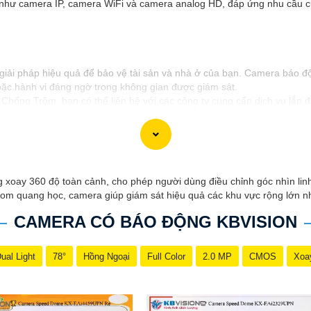
n như camera IP, camera WiFi và camera analog HD, đáp ứng nhu cầu 
ải pháp hiệu quả để bảo vệ tài sản và nhà ở của bạn. Camera báo độn
ặc hành vi đáng ngờ trong không gian được giám sát.
hống Trộm, bạn có thể liên hệ với các công ty cung cấp dịch vụ lắp đ
mera báo động trên thị trường và tự lắp đặt nếu bạn muốn.
n liên lạc, Từng công trình có thể giúp bạn tìm kiếm các dịch vụ liên
oay 360 độ toàn cảnh, cho phép người dùng điều chỉnh góc nhìn linh
zoom quang học, camera giúp giám sát hiệu quả các khu vực rộng lớn n
CAMERA CÓ BÁO ĐỘNG KBVISION
ual Light
78°
Hồng Ngoại
Full Color
2.0 MP
CMOS
Xoa