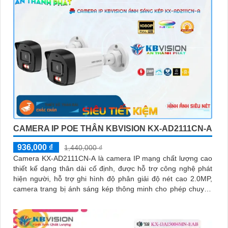
CAMERA IP POE THÂN KBVISION KX-AD2111CN-A
936,000 ₫
1,440,000 ₫
Camera KX-AD2111CN-A là camera IP mạng chất lượng cao
thiết kế dạng thân dài cố định, được hỗ trợ công nghệ phát
hiện người, hỗ trợ ghi hình độ phân giải độ nét cao 2.0MP,
camera trang bị ánh sáng kép thông minh cho phép chuyển
đổi linh hoạt giữa chế độ hồng ngoại và led trợ sáng ban
đêm, giúp giám sát bảo vệ an ninh ban đêm một cách linh
hoạt