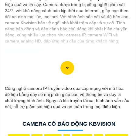
hiệu quả và tin cậy. Camera được trang bị công nghệ giám sát
24/7, với khả năng cảnh báo kịp thời qua Internet, giúp bạn theo
dõi an ninh mọi lúc, mọi nơi. Với hình ảnh sắc nét và độ bền cao,
camera Kbvision bảo vệ ngôi nhà khỏi trộm cắp và sự cố. Tính
năng báo động và đèn cảnh báo chủ động khi phát hiện chuyển
động, cùng nhiều lựa chọn như camera IP, camera WiFi và
camera analog HD, đáp ứng nhu cầu của từng khách hàng.
Dịch vụ cài đặt Camera Báo Động Chống Trộm là một giải pháp
hiệu quả để bảo vệ tài sản và nhà ở của bạn. Camera báo động
chống trộm giúp bạn theo dõi và ghi lại hình ảnh, cung cấp cảnh
Công nghệ camera IP truyền video qua cáp mạng với mã hóa
báo ngay khi phát hiện sự xâm nhập hoặc hành vi đáng ngờ
dữ liệu bằng dãy số nhị phân giúp bảo vệ thông tin và duy trì
trong không gian được giám sát.
chất lượng hình ảnh. Ngay cả khi truyền tải xa, hình ảnh vẫn sắc
Nếu bạn quan tâm đến việc lắp đặt Camera Báo Động Chống
nét, hỗ trợ giám sát hiệu quả và an toàn trong mọi điều kiện.
Trộm, bạn có thể liên hệ với các công ty cung cấp dịch vụ lắp đặt
camera hoặc công ty an ninh chuyên nghiệp địa phương. Bạn
cũng có thể tìm hiểu về các sản phẩm camera báo động trên thị
CAMERA CÓ BÁO ĐỘNG KBVISION
trường và tự lắp đặt nếu bạn muốn.
Nếu bạn cần thêm thông tin hoặc muốn để lại thông tin liên lạc,