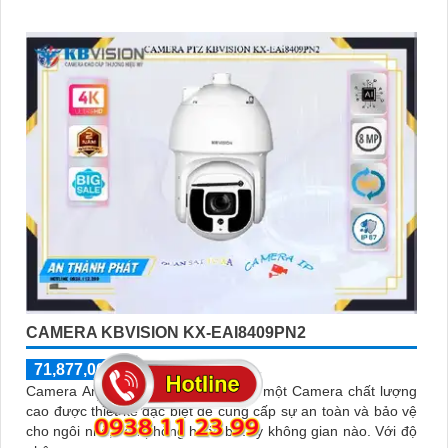
CAMERA KBVISION KX-EAI8409PN2
71,877,000 ₫
110,580,000 ₫
Camera An Ninh KX-EAi8409PN2 là một Camera chất lượng
cao được thiết kế đặc biệt để cung cấp sự an toàn và bảo vệ
cho ngôi nhà, văn phòng hoặc bất kỳ không gian nào. Với độ