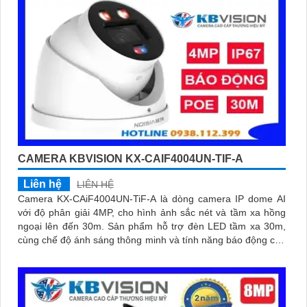
CAMERA KBVISION KX-CAIF4004UN-TIF-A
Liên hệ
LIÊN HỆ
Camera KX-CAiF4004UN-TiF-A là dòng camera IP dome AI
với độ phân giải 4MP, cho hình ảnh sắc nét và tầm xa hồng
ngoại lên đến 30m. Sản phẩm hỗ trợ đèn LED tầm xa 30m,
cùng chế độ ánh sáng thông minh và tính năng báo động chủ
động bằng đèn LED xanh đỏ và còi hú 110dB