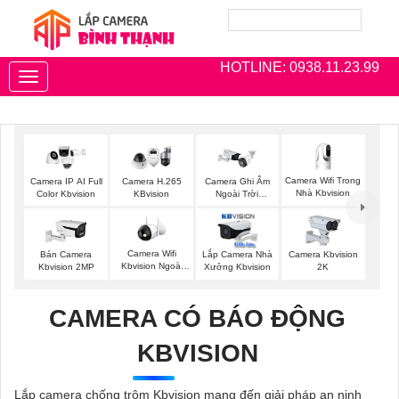
HOTLINE: 0938.11.23.99
Toggle
navigation
Camera Wifi Trong
Camera IP AI Full
Camera H.265
Camera Ghi Âm
Nhà Kbvision
Color Kbvision
KBvision
Ngoài Trời
Kbvision
Camera Wifi
Bán Camera
Lắp Camera Nhà
Camera Kbvision
Kbvision Ngoài
Kbvision 2MP
Xưởng Kbvision
2K
Trời
CAMERA CÓ BÁO ĐỘNG
KBVISION
Lắp camera chống trộm Kbvision mang đến giải pháp an ninh