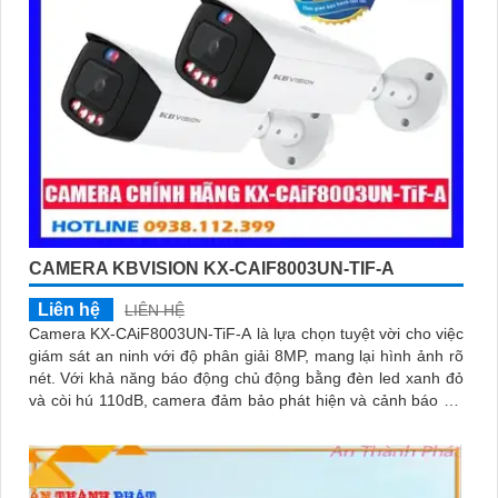
CAMERA KBVISION KX-CAIF8003UN-TIF-A
Liên hệ
LIÊN HỆ
Camera KX-CAiF8003UN-TiF-A là lựa chọn tuyệt vời cho việc
giám sát an ninh với độ phân giải 8MP, mang lại hình ảnh rõ
nét. Với khả năng báo động chủ động bằng đèn led xanh đỏ
và còi hú 110dB, camera đảm bảo phát hiện và cảnh báo khi
có xâm nhậpThiết bị Camera Giá Rẻ Công Nghệ POE KX-
CAiF8003UN-TiF-A tích hợp chức năng cao cấp Thu Âm Và
Loa rõ ràng để mang lại trải nghiệm hình ảnh và âm thanh tốt
nhất