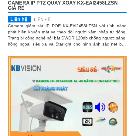
CAMERA IP PTZ QUAY XOAY KX-EAI2458LZSN
GIÁ RẺ
Liên hệ
LIÊN HỆ
Camera giám sát IP POE KX-EAi2458LZSN với tính năng
phát hiện khuôn mặt và theo dõi người xâm nhập tự động.
Trang bị công nghệ nổi bật DWDR 120db chống ngược sáng,
hồng ngoại siêu xa và Starlight cho hình ảnh sắc nét ban
đêm