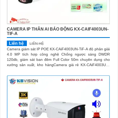
CAMERA IP THÂN AI BÁO ĐỘNG KX-CAIF4003UN-
TIF-A
Liên hệ
LIÊN HỆ
Camera giám sát IP POE KX-CAiF4003UN-TiF-A độ phân giải
4.0 MP tích hợp công nghệ Chống ngược sáng DWDR
120db, giám sát ban đêm Full Color 50m chuyên dụng cho
xưởng sản xuất, kho hàngCamera giá rẻ KX-CAiF4003UN-
TiF-A, độ phân giải 4