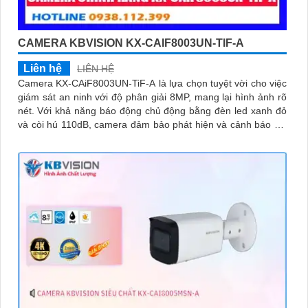
CAMERA KBVISION KX-CAIF8003UN-TIF-A
Liên hệ
LIÊN HỆ
Camera KX-CAiF8003UN-TiF-A là lựa chọn tuyệt vời cho việc
giám sát an ninh với độ phân giải 8MP, mang lại hình ảnh rõ
nét. Với khả năng báo động chủ động bằng đèn led xanh đỏ
và còi hú 110dB, camera đảm bảo phát hiện và cảnh báo khi
có xâm nhậpThiết bị Camera Giá Rẻ Công Nghệ POE KX-
CAiF8003UN-TiF-A tích hợp chức năng cao cấp Thu Âm Và
Loa rõ ràng để mang lại trải nghiệm hình ảnh và âm thanh tốt
nhất