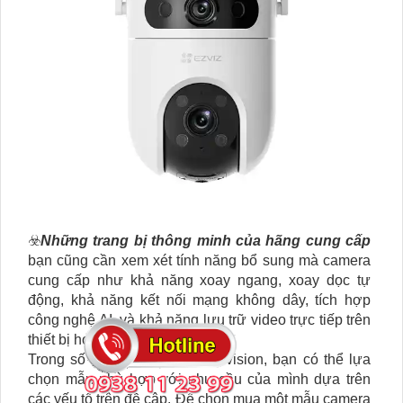
☣️
Những trang bị thông minh của hãng cung cấp
bạn cũng cần xem xét tính năng bổ sung mà camera
cung cấp như khả năng xoay ngang, xoay dọc tự
động, khả năng kết nối mạng không dây, tích hợp
công nghệ AI, và khả năng lưu trữ video trực tiếp trên
thiết bị hoặc lưu trữ trực tuyến.
Trong số các mẫu camera KBvision, bạn có thể lựa
chọn mẫu phù hợp với nhu cầu của mình dựa trên
các yếu tố trên đề cập. Để chọn mua một mẫu camera