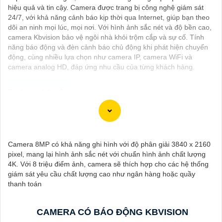
hiệu quả và tin cậy. Camera được trang bị công nghệ giám sát
24/7, với khả năng cảnh báo kịp thời qua Internet, giúp bạn theo
dõi an ninh mọi lúc, mọi nơi. Với hình ảnh sắc nét và độ bền cao,
camera Kbvision bảo vệ ngôi nhà khỏi trộm cắp và sự cố. Tính
năng báo động và đèn cảnh báo chủ động khi phát hiện chuyển
động, cùng nhiều lựa chọn như camera IP, camera WiFi và
camera analog HD, đáp ứng nhu cầu của từng khách hàng.
Chào bạn, dưới đây là một số câu giới thiệu cho việc mua
Camera Kbvision với chiết khấu cao và giải pháp phù hợp trong
ngữ cảnh của một đại lý công nghệ:
Camera 8MP có khả năng ghi hình với độ phân giải 3840 x 2160
🛃
1:
"Chào anh/chị! Bạn đang tìm kiếm Camera Kbvision với
pixel, mang lại hình ảnh sắc nét với chuẩn hình ảnh chất lượng
chiết khấu hấp dẫn? Hãy đến với chúng tôi để nhận ưu đãi đặc
4K. Với 8 triệu điểm ảnh, camera sẽ thích hợp cho các hệ thống
biệt và được tư vấn về giải pháp chính xác nhất cho nhu cầu an
giám sát yêu cầu chất lượng cao như ngân hàng hoặc quầy
ninh của bạn!"
thanh toán
️🏅️
2:
"Bạn muốn mua Camera Kbvision với giá ưu đãi và giải
pháp phù hợp? Liên hệ ngay với chúng tôi để được hỗ trợ tốt
nhất từ đội ngũ chuyên gia có kinh nghiệm!"
CAMERA CÓ BÁO ĐỘNG KBVISION
️🥈
3:
"Chúng tôi cam kết cung cấp Camera Kbvision chính hãng