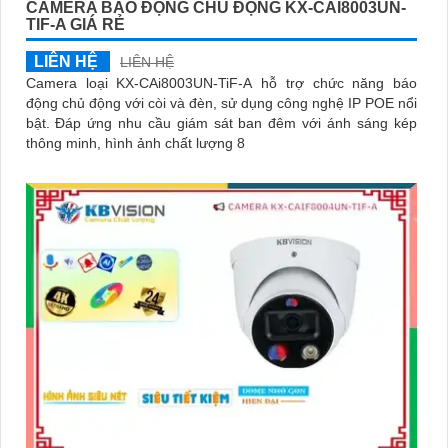
CAMERA BÁO ĐỘNG CHỦ ĐỘNG KX-CAI8003UN-
TIF-A GIÁ RẺ
LIÊN HỆ
LIÊN HỆ
Camera loại KX-CAi8003UN-TiF-A hỗ trợ chức năng báo
động chủ động với còi và đèn, sử dụng công nghệ IP POE nổi
bật. Đáp ứng nhu cầu giám sát ban đêm với ánh sáng kép
thông minh, hình ảnh chất lượng 8