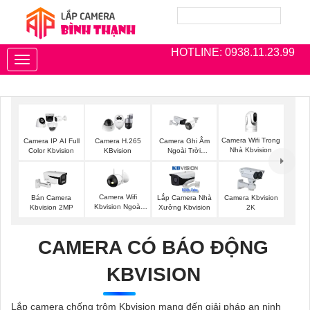
HOTLINE: 0938.11.23.99
Toggle
navigation
Camera Wifi Trong
Camera IP AI Full
Camera H.265
Camera Ghi Âm
Nhà Kbvision
Color Kbvision
KBvision
Ngoài Trời
Kbvision
Camera Wifi
Bán Camera
Lắp Camera Nhà
Camera Kbvision
Kbvision Ngoài
Kbvision 2MP
Xưởng Kbvision
2K
Trời
CAMERA CÓ BÁO ĐỘNG
KBVISION
Lắp camera chống trộm Kbvision mang đến giải pháp an ninh