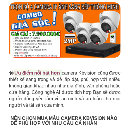
📹
Ưu điểm nỗi bật hơn
camera Kbvision cũng được
thiết kế sang trọng và dễ lắp đặt, phù hợp với nhiều
không gian khác nhau như gia đình, văn phòng hoặc
cửa hàng. Công nghệ Ai được tích hợp Bạn sẽ được
người dùng yên tâm về an ninh và an toàn cho mọi
người và tài sản của mình.
NÊN CHỌN MUA MẪU CAMERA KBVISION NÀO
ĐỂ PHÙ HỢP VỚI NHU CẦU CÁ NHÂN