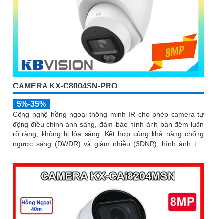
CAMERA KX-C8004SN-PRO
5%-35%
Công nghệ hồng ngoại thông minh IR cho phép camera tự
động điều chỉnh ánh sáng, đảm bảo hình ảnh ban đêm luôn
rõ ràng, không bị lóa sáng. Kết hợp cùng khả năng chống
ngược sáng (DWDR) và giảm nhiễu (3DNR), hình ảnh thu
được luôn mượt mà, màu sắc chân thực và chi tiết rõ nét,
ngay cả trong môi trường ánh sáng yếu hoặc ánh sáng phức
tạp như ngược sáng hoặc chói nắng