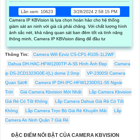
Lần xem: 10623
3/28/2024 2:58:15 PM
Camera IP KBVision là lựa chọn hoàn hảo cho hệ thống
giám sát an ninh với giá cả phải chăng. Với chất lượng hình
ảnh sắc nét, khả năng quan sát ban đêm tốt và tính năng
thông minh, Camera IP KBVision đáng để đầu tư
Thông Tin:
Camera Wifi Ezviz CS-CP1-R105-1L2WF
Dahua DH-HAC-HFW1200TP-A-S5 Hình Ảnh Đẹp
Camera
ip DS-2CD1323G0E-I(L) dome 2.0mp
VP-2300SI Camera
Quan Sát✲
Camera IP DH-IPC-HFW1230DS1-S5 Ngoài
Trời
Giá Camera Kbvision Mới Nhất
Lắp Camera Kbvision
Giá Rẻ Có Tốt Không
Lắp Camera Dahua Giá Rẻ Có Tốt
Không
Lắp Camera Trọn Bộ Giá Rẻ Khuyến Mãi
Lắp
Camera An Ninh Quận 7 Giá Rẻ
ĐẶC ĐIỂM NỔI BẬT CỦA CAMERA KBVISION