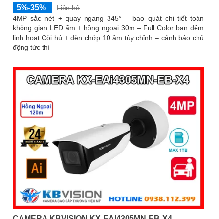
5%-35%
Liên hệ
4MP sắc nét + quay ngang 345° – bao quát chi tiết toàn
không gian LED ấm + hồng ngoại 30m – Full Color ban đêm
linh hoạt Còi hú + đèn chớp 10 âm tùy chỉnh – cảnh báo chủ
động tức thì
CAMERA KBVISION KX-EAI4305MN-EB-X4