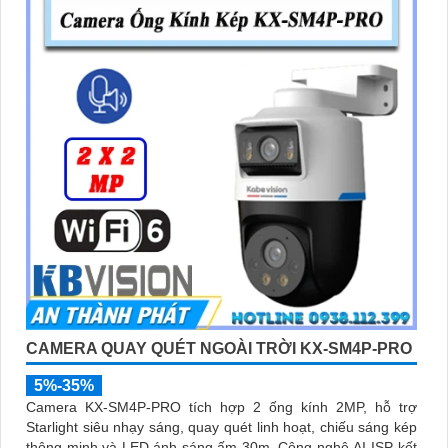
CAMERA QUAY QUÉT NGOÀI TRỜI KX-SM4P-PRO
5%-35%
Camera KX-SM4P-PRO tích hợp 2 ống kính 2MP, hỗ trợ
Starlight siêu nhạy sáng, quay quét linh hoạt, chiếu sáng kép
thông minh và LED ánh sáng ấm 30m. Công nghệ AI-ISP kết