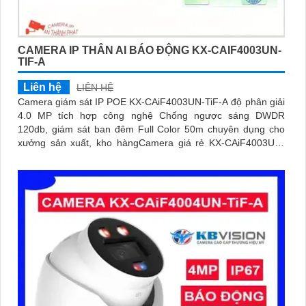
CAMERA IP THÂN AI BÁO ĐỘNG KX-CAIF4003UN-
TIF-A
Liên hệ
LIÊN HỆ
Camera giám sát IP POE KX-CAiF4003UN-TiF-A độ phân giải
4.0 MP tích hợp công nghệ Chống ngược sáng DWDR
120db, giám sát ban đêm Full Color 50m chuyên dụng cho
xưởng sản xuất, kho hàngCamera giá rẻ KX-CAiF4003UN-
TiF-A, độ phân giải 4