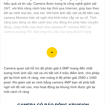
hiệu quả và tin cậy. Camera được trang bị công nghệ giám sát
24/7, với khả năng cảnh báo kịp thời qua Internet, giúp bạn theo
dõi an ninh mọi lúc, mọi nơi. Với hình ảnh sắc nét và độ bền cao,
camera Kbvision bảo vệ ngôi nhà khỏi trộm cắp và sự cố. Tính
năng báo động và đèn cảnh báo chủ động khi phát hiện chuyển
động, cùng nhiều lựa chọn như camera IP, camera WiFi và
camera analog HD, đáp ứng nhu cầu của từng khách hàng.
Dịch vụ cài đặt Camera Báo Động Chống Trộm là một giải pháp
hiệu quả để bảo vệ tài sản và nhà ở của bạn. Camera báo động
chống trộm giúp bạn theo dõi và ghi lại hình ảnh, cung cấp cảnh
Camera quan sát hỗ trợ độ phân giải 4.0MP mang đến chất
báo ngay khi phát hiện sự xâm nhập hoặc hành vi đáng ngờ
lượng hình ảnh sắc nét và chi tiết với 4 triệu điểm ảnh, cho phép
trong không gian được giám sát.
ghi lại hình ảnh rõ ràng, mịn màng ở độ phân giải 2560 x 1440
Nếu bạn quan tâm đến việc lắp đặt Camera Báo Động Chống
pixel. Khi giám sát an ninh bằng camera 4MP bạn sẽ phải bất
Trộm, bạn có thể liên hệ với các công ty cung cấp dịch vụ lắp đặt
ngờ với độ nét cao, mọi hoạt động tại khung hình được ghi lại
camera hoặc công ty an ninh chuyên nghiệp địa phương. Bạn
một cách rõ ràng
cũng có thể tìm hiểu về các sản phẩm camera báo động trên thị
trường và tự lắp đặt nếu bạn muốn.
Nếu bạn cần thêm thông tin hoặc muốn để lại thông tin liên lạc,
CAMERA CÓ BÁO ĐỘNG KBVISION