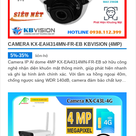
CAMERA KX-EAI4314MN-FR-EB KBVISION (4MP)
5%-35%
liên hệ
Camera IP AI dome 4MP KX-EAi4314MN-FR-EB sở hữu công
nghệ nhận diện khuôn mặt thông minh, giúp phát hiện nhanh
và ghi lại hình ảnh chính xác. Với tầm xa hồng ngoại 40m,
chống ngược sáng WDR 140dB, camera đảm bảo chất lượng
hình ảnh vượt trội trong mọi điều kiện