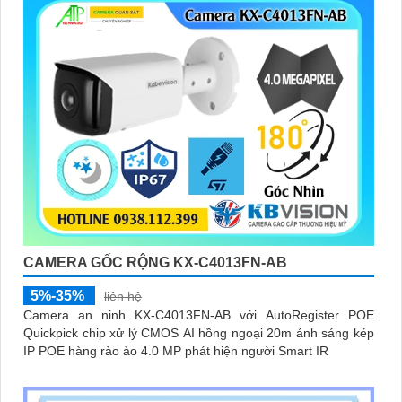
CAMERA GỐC RỘNG KX-C4013FN-AB
5%-35%
liên hệ
Camera an ninh KX-C4013FN-AB với AutoRegister POE
Quickpick chip xử lý CMOS AI hồng ngoại 20m ánh sáng kép
IP POE hàng rào ảo 4.0 MP phát hiện người Smart IR