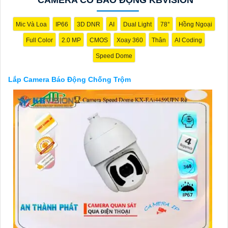
Từng công trình có thể giúp bạn tìm kiếm các dịch vụ liên quan
đến lắp đặt Camera Báo Động Chống Trộm.
Mic Và Loa
IP66
3D DNR
AI
Dual Light
78°
Hồng Ngoại
Full Color
2.0 MP
CMOS
Xoay 360
Thân
AI Coding
Speed Dome
Lắp Camera Báo Động Chống Trộm
'