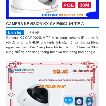
CAMERA KBVISION KX-CAIF4004UN-TIF-A
Liên hệ
LIÊN HỆ
Camera KX-CAiF4004UN-TiF-A là dòng camera IP dome AI
với độ phân giải 4MP, cho hình ảnh sắc nét và tầm xa hồng
ngoại lên đến 30m. Sản phẩm hỗ trợ đèn LED tầm xa 30m,
cùng chế độ ánh sáng thông minh và tính năng báo động chủ
động bằng đèn LED xanh đỏ và còi hú 110dB