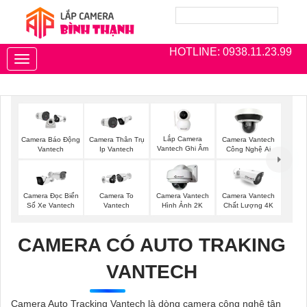
HOTLINE: 0938.11.23.99
Toggle
navigation
Lắp Camera
Camera Thân Trụ
Camera Vantech
Camera Báo Động
Vantech Ghi Âm
Ip Vantech
Công Nghệ Ai
Vantech
Camera Đọc Biển
Camera To
Camera Vantech
Camera Vantech
Số Xe Vantech
Vantech
Hình Ảnh 2K
Chất Lượng 4K
CAMERA CÓ AUTO TRAKING
VANTECH
Camera Auto Tracking Vantech là dòng camera công nghệ tân