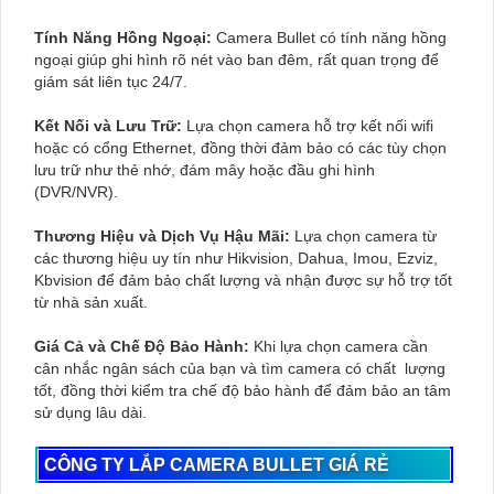
Tính Năng Hồng Ngoại:
Camera Bullet có tính năng hồng
ngoại giúp ghi hình rõ nét vào ban đêm, rất quan trọng để
giám sát liên tục 24/7.
Kết Nối và Lưu Trữ:
Lựa chọn camera hỗ trợ kết nối wifi
hoặc có cổng Ethernet, đồng thời đảm bảo có các tùy chọn
lưu trữ như thẻ nhớ, đám mây hoặc đầu ghi hình
(DVR/NVR).
Thương Hiệu và Dịch Vụ Hậu Mãi:
Lựa chọn camera từ
các thương hiệu uy tín như Hikvision, Dahua, Imou, Ezviz,
Kbvision để đảm bảo chất lượng và nhận được sự hỗ trợ tốt
từ nhà sản xuất.
Giá Cả và Chế Độ Bảo Hành:
Khi lựa chọn camera cần
cân nhắc ngân sách của bạn và tìm camera có chất lượng
tốt, đồng thời kiểm tra chế độ bảo hành để đảm bảo an tâm
sử dụng lâu dài.
CÔNG TY LẮP CAMERA BULLET GIÁ RẺ