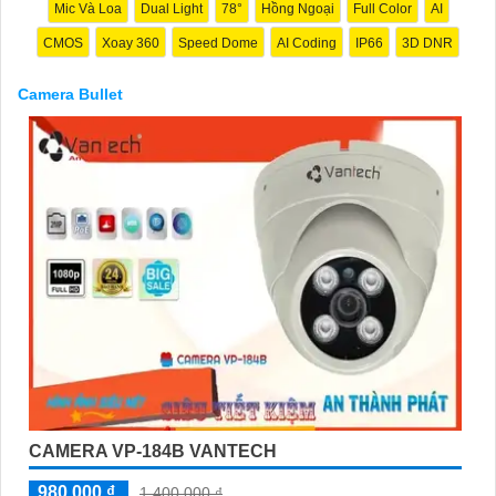
Mic Và Loa
Dual Light
78°
Hồng Ngoại
Full Color
AI
CMOS
Xoay 360
Speed Dome
AI Coding
IP66
3D DNR
Camera Bullet
'
CAMERA VP-184B VANTECH
980,000 ₫
1,400,000 ₫