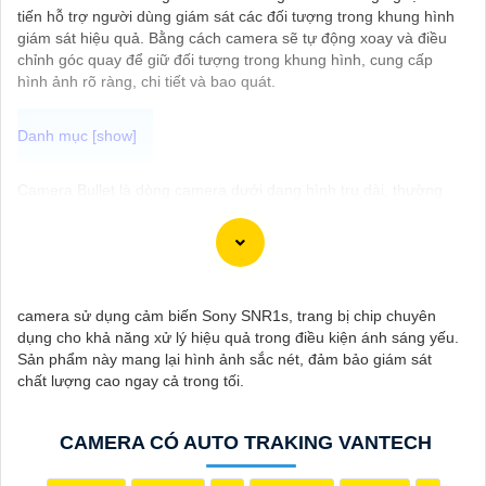
tiến hỗ trợ người dùng giám sát các đối tượng trong khung hình
giám sát hiệu quả. Bằng cách camera sẽ tự động xoay và điều
chỉnh góc quay để giữ đối tượng trong khung hình, cung cấp
hình ảnh rõ ràng, chi tiết và bao quát.
Camera Bullet là dòng camera dưới dạng hình trụ dài, thường
được sử dụng để ghi lại hình ảnh và video ngoài trời hay những
nơi có điều kiện thời tiết khắc nghiệt. Camera Bullet thường có
khả năng quay đêm, chống nước, chống bụi, và có chất lượng
hình ảnh sắc nét đem đến giải pháp hiệu quả để bảo vệ an ninh
cho gia đình và doanh nghiệp.
camera sử dụng cảm biến Sony SNR1s, trang bị chip chuyên
dụng cho khả năng xử lý hiệu quả trong điều kiện ánh sáng yếu.
Sản phẩm này mang lại hình ảnh sắc nét, đảm bảo giám sát
chất lượng cao ngay cả trong tối.
CAMERA CÓ AUTO TRAKING VANTECH