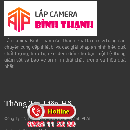
Lắp camera Bình Thạnh An Thành Phát là đơn vị hàng đầu
chuyên cung cấp thiết bị và các giải pháp an ninh hiệu quả
chất lượng, hứa hẹn sẽ đem đến cho bạn một hệ thống
giám sát và bảo vệ an ninh thật chất lượng và hiệu quả
nhất!
Thông Tin Liên Hệ
Công Ty TNHH TM-DV Đầu Tư An Thành Phát