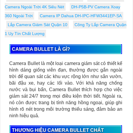
Camera Ngoài Trời 4K Siêu Nét
DH-P5B-PV Camera Xoay
360 Ngoài Trời
Camera IP Dahua DH-IPC-HFW3441EP-SA
Lắp Camera Giám Sát Quận 10
Công Ty Lắp Camera Quận
1 Uy Tín Chất Lượng
CAMERA BULLET LÀ GÌ?
Camera Bullet là một loại camera giám sát có thiết kế
hình dáng giống viên đạn, thường được gắn ngoài
trời để quan sát các khu vực rộng lớn như sân vườn,
bãi đậu xe, hay các lối vào. Với khả năng chống
nước và bụi bẩn, Camera Bullet thích hợp cho việc
giám sát 24/7 trong mọi điều kiện thời tiết. Ngoài ra,
nó còn được trang bị tính năng hồng ngoại, giúp ghi
hình rõ nét trong môi trường thiếu sáng, đảm bảo an
ninh hiệu quả.
THƯƠNG HIỆU CAMERA BULLET CHẤT