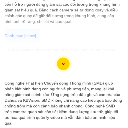
tiến hỗ trợ người dùng giám sát các đối tượng trong khung hình
giám sát hiệu quả. Bằng cách camera sẽ tự động xoay và điều
chỉnh góc quay để giữ đối tượng trong khung hình, cung cấp
hình ảnh rõ ràng, chi tiết và bao quát.
Camera Bullet là dòng camera dưới dạng hình trụ dài, thường
được sử dụng để ghi lại hình ảnh và video ngoài trời hay những
nơi có điều kiện thời tiết khắc nghiệt. Camera Bullet thường có
khả năng quay đêm, chống nước, chống bụi, và có chất lượng
hình ảnh sắc nét đem đến giải pháp hiệu quả để bảo vệ an ninh
cho gia đình và doanh nghiệp.
Công nghệ Phát hiện Chuyển động Thông minh (SMD) giúp
phân biệt hình dạng con người và phương tiện, mang lại khả
năng giám sát chính xác. Ứng dụng trên đầu ghi và camera của
Dahua và KBVision, SMD không chỉ nâng cao hiệu quả báo động
chống trộm mà còn cảnh báo nhanh chóng. Công nghệ SMD
trên camera quan sát còn tiết kiệm dung lượng lưu trữ, giúp tối
ưu hóa quá trình quản lý video mà vẫn đảm bảo an ninh hiệu
quả.