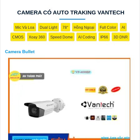
CAMERA CÓ AUTO TRAKING VANTECH
Mic Và Loa
Dual Light
78°
Hồng Ngoại
Full Color
AI
'
CMOS
Xoay 360
Speed Dome
AI Coding
IP66
3D DNR
Camera Bullet