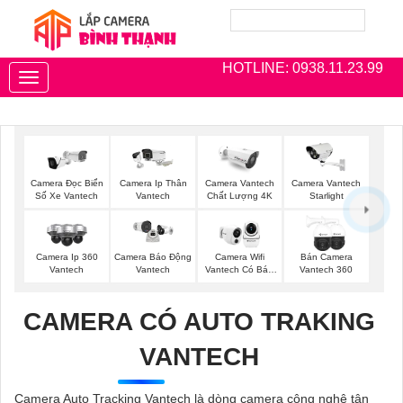
HOTLINE: 0938.11.23.99
Toggle
navigation
Camera Đọc Biển
Camera Ip Thân
Camera Vantech
Camera Vantech
Số Xe Vantech
Vantech
Chất Lượng 4K
Starlight
Camera Ip 360
Camera Wifi
Bán Camera
Camera Báo Động
Vantech
Vantech Có Báo
Vantech 360
Vantech
Động
CAMERA CÓ AUTO TRAKING
VANTECH
Camera Auto Tracking Vantech là dòng camera công nghệ tân