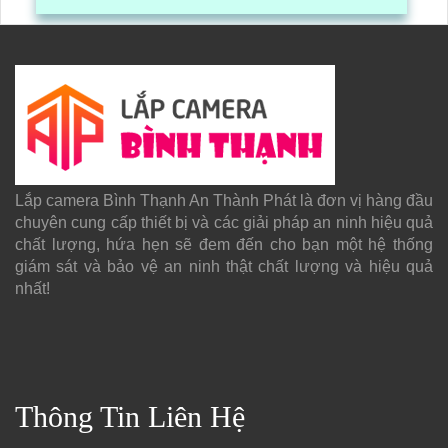
gói hàng hóa, kèm theo đấy là quy trình đóng gói cũng
được ghi lại một cách dễ dàng
Lắp camera Bình Thạnh An Thành Phát là đơn vị hàng đầu
chuyên cung cấp thiết bị và các giải pháp an ninh hiệu quả
chất lượng, hứa hẹn sẽ đem đến cho bạn một hệ thống
giám sát và bảo vệ an ninh thật chất lượng và hiệu quả
nhất!
Thông Tin Liên Hệ