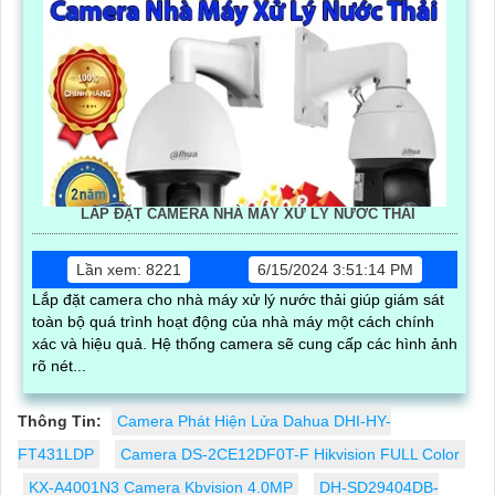
LẮP ĐẶT CAMERA NHÀ MÁY XỬ LÝ NƯỚC THẢI
Lần xem: 8221
6/15/2024 3:51:14 PM
Lắp đặt camera cho nhà máy xử lý nước thải giúp giám sát
toàn bộ quá trình hoạt động của nhà máy một cách chính
xác và hiệu quả. Hệ thống camera sẽ cung cấp các hình ảnh
rõ nét...
Thông Tin:
Camera Phát Hiện Lửa Dahua DHI-HY-
FT431LDP
Camera DS-2CE12DF0T-F Hikvision FULL Color
KX-A4001N3 Camera Kbvision 4.0MP
DH-SD29404DB-