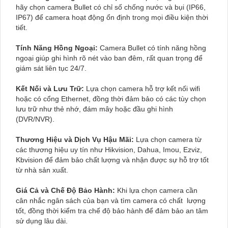
hãy chọn camera Bullet có chỉ số chống nước và bụi (IP66,
IP67) để camera hoạt động ổn định trong mọi điều kiện thời
tiết.
Tính Năng Hồng Ngoại:
Camera Bullet có tính năng hồng
ngoại giúp ghi hình rõ nét vào ban đêm, rất quan trọng để
giám sát liên tục 24/7.
Kết Nối và Lưu Trữ:
Lựa chọn camera hỗ trợ kết nối wifi
hoặc có cổng Ethernet, đồng thời đảm bảo có các tùy chọn
lưu trữ như thẻ nhớ, đám mây hoặc đầu ghi hình
(DVR/NVR).
Thương Hiệu và Dịch Vụ Hậu Mãi:
Lựa chọn camera từ
các thương hiệu uy tín như Hikvision, Dahua, Imou, Ezviz,
Kbvision để đảm bảo chất lượng và nhận được sự hỗ trợ tốt
từ nhà sản xuất.
Giá Cả và Chế Độ Bảo Hành:
Khi lựa chọn camera cần
cân nhắc ngân sách của bạn và tìm camera có chất lượng
tốt, đồng thời kiểm tra chế độ bảo hành để đảm bảo an tâm
sử dụng lâu dài.