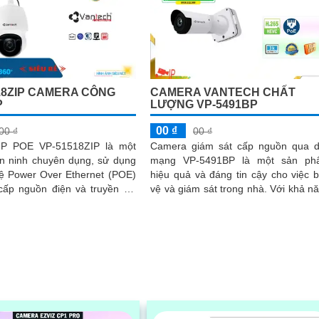
18ZIP CAMERA CÔNG
CAMERA VANTECH CHẤT
P
LƯỢNG VP-5491BP
00 ₫
00 ₫
00 ₫
IP POE VP-51518ZIP là một
Camera giám sát cấp nguồn qua 
n ninh chuyên dụng, sử dụng
mạng VP-5491BP là một sản ph
ệ Power Over Ethernet (POE)
hiệu quả và đáng tin cậy cho việc 
cấp nguồn điện và truyền dữ
vệ và giám sát trong nhà. Với khả năng
g qua một cáp ethernet duy...
chống ngược sáng DWDR 120d
camera...