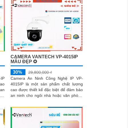
CAMERA VANTECH VP-4015IP
MẪU ĐẸP ✪
30%
29,800,000 ₫
-IP
Camera An Ninh Công Nghệ IP VP-
cao
4015IP là một sản phẩm chất lượng
uan
cao được thiết kế đặc biệt để đảm bảo
an ninh cho ngôi nhà hoặc văn phòng
của bạn. Với độ phân giải 4 megapixel,
nó cung cấp hình ảnh rõ ràng và sắc
nét