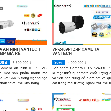
 AN NINH VANTECH
VP-2409PTZ-IP CAMERA
0BP GIÁ RẺ
VANTECH
00 ₫
30%
5,600,000 ₫
4,000,000 ₫
 Camera an ninh IP POEVP-
Sản phẩm Camera HD VP-2409PTZ
là một sản phẩm mạnh mẽ
là một thiết bị camera chất lượng 
 so với CMOS trong việc tái tạo
và tiên tiến dùng để giám sát và q
c. Với khả năng xem
sát trong môi trường ngoại trời. Với tính
bằng công nghệ Hồng Ngoại
năng Pan-Tilt-Zoom (PTZ),...