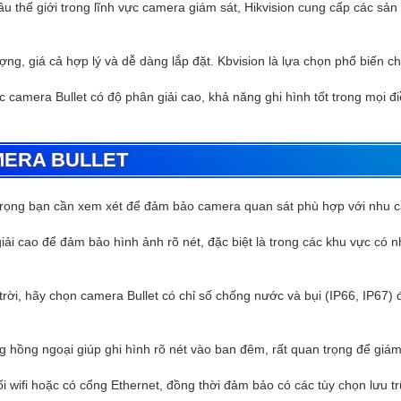
 thế giới trong lĩnh vực camera giám sát, Hikvision cung cấp các sản
g, giá cả hợp lý và dễ dàng lắp đặt. Kbvision là lựa chọn phổ biến ch
 camera Bullet có độ phân giải cao, khả năng ghi hình tốt trong mọi 
MERA BULLET
 trọng bạn cần xem xét để đảm bảo camera quan sát phù hợp với nhu c
i cao để đảm bảo hình ảnh rõ nét, đặc biệt là trong các khu vực có nhi
 trời, hãy chọn camera Bullet có chỉ số chống nước và bụi (IP66, IP67)
 hồng ngoại giúp ghi hình rõ nét vào ban đêm, rất quan trọng để giám s
i wifi hoặc có cổng Ethernet, đồng thời đảm bảo có các tùy chọn lưu 