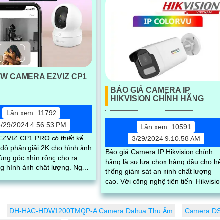
EW CAMERA EZVIZ CP1
BÁO GIÁ CAMERA IP
HIKVISION CHÍNH HÃNG
Lần xem: 11792
6/29/2024 4:56:53 PM
Lần xem: 10591
ZVIZ CP1 PRO có thiết kế
3/29/2024 9:10:58 AM
 độ phân giải 2K cho hình ảnh
Báo giá Camera IP Hikvision chính
ùng góc nhìn rộng cho ra
hãng là sự lựa chọn hàng đầu cho h
 hình ảnh chất lượng. Ngoài
thống giám sát an ninh chất lượng
a còn sở hữu tính năng
cao. Với công nghệ tiên tiến, Hikvision
cam kết mang lại hình ảnh sắc nét, 
tin cậy cao và tính năng thông minh
DH-HAC-HDW1200TMQP-A Camera Dahua Thu Âm
Camera DS