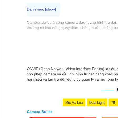
Camera Bullet là dòng camera dưới dạng hình trụ dài, 
thường có khả năng quay đêm, chống nước, chống bụi,
ONVIF (Open Network Video Interface Forum) là tiêu c
cho phép camera và đầu ghi hình từ các hãng khác nh
hai chiều và lưu trữ dữ liệu, giúp quản lý và mở rộng 
Mic Và Loa
Dual Light
78°
Camera Bullet