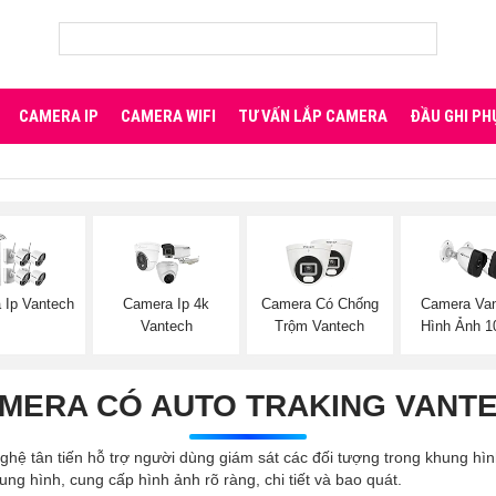
CAMERA IP
CAMERA WIFI
TƯ VẤN LẮP CAMERA
ĐẦU GHI PH
 Ip Vantech
Camera Ip 4k
Camera Có Chống
Camera Va
Vantech
Trộm Vantech
Hình Ảnh 
MERA CÓ AUTO TRAKING VANT
hệ tân tiến hỗ trợ người dùng giám sát các đối tượng trong khung hì
ng hình, cung cấp hình ảnh rõ ràng, chi tiết và bao quát.