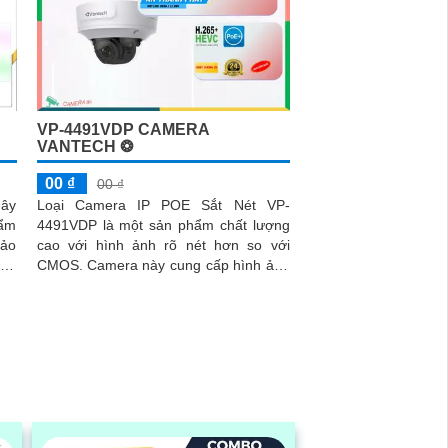
VP-4491VDP CAMERA
VANTECH ❂
00 ₫
00 ₫
dây
Loại Camera IP POE Sắt Nét VP-
ẩm
4491VDP là một sản phẩm chất lượng
bảo
cao với hình ảnh rõ nét hơn so với
CMOS. Camera này cung cấp hình ảnh
b,
sinh động và mượt giúp bạn theo dõi
qua mạng LAN hoặc Internet