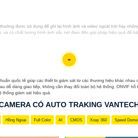
thường được sử dụng để ghi lại hình ảnh và video ngoài trời hay những 
 và có chất lượng hình ảnh sắc nét đem đến giải pháp hiệu quả để bả
huẩn quốc tế giúp các thiết bị giám sát từ các thương hiệu khác nhau
au dễ dàng giao tiếp, không cần thay đổi toàn bộ hệ thống. ONVIF hỗ 
hệ thống giám sát hiệu quả.
CAMERA CÓ AUTO TRAKING VANTEC
Hồng Ngoại
Full Color
AI
CMOS
Xoay 360
Speed Dome