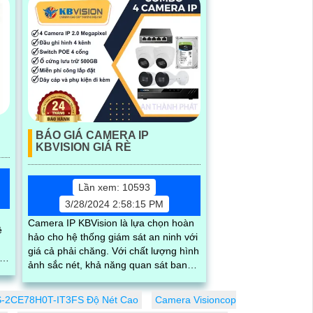
BÁO GIÁ CAMERA IP
KBVISION GIÁ RÈ
Lần xem: 10593
3/28/2024 2:58:15 PM
Camera IP KBVision là lựa chọn hoàn
ệ
hảo cho hệ thống giám sát an ninh với
giá cả phải chăng. Với chất lượng hình
ảnh sắc nét, khả năng quan sát ban
độ
đêm tốt và tính năng thông minh,
Camera IP KBVision đáng để đầu tư
-2CE78H0T-IT3FS Độ Nét Cao
Camera Visioncop