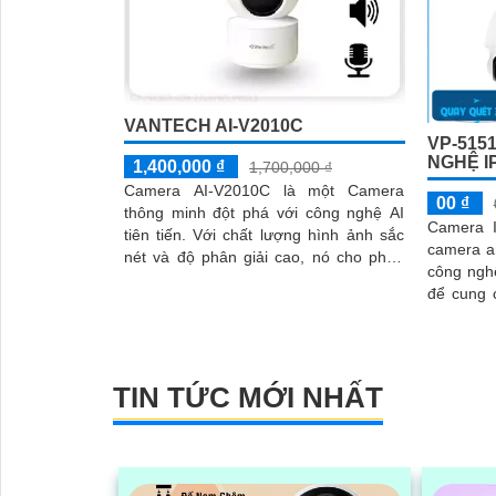
VANTECH AI-V2010C
VP-515
NGHỆ I
1,400,000 ₫
1,700,000 ₫
Camera AI-V2010C là một Camera
00 ₫
thông minh đột phá với công nghệ AI
Camera 
tiên tiến. Với chất lượng hình ảnh sắc
camera a
nét và độ phân giải cao, nó cho phép
công ngh
bạn quan sát và ghi lại mọi chi tiết một
để cung 
cách rõ ràng
liệu thôn
TIN TỨC MỚI NHẤT