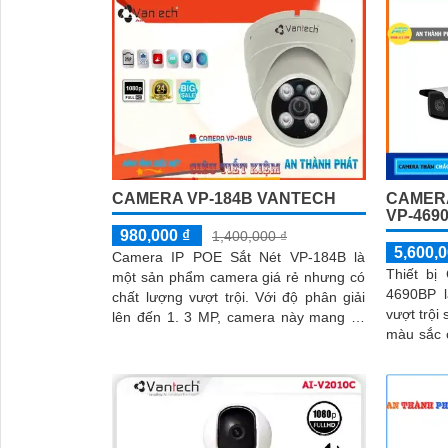
CAMERA VP-184B VANTECH
CAMERA
VP-469
980,000 ₫
1,400,000 ₫
5,600,0
Camera IP POE Sắt Nét VP-184B là
Thiết bị
một sản phẩm camera giá rẻ nhưng có
4690BP 
chất lượng vượt trội. Với độ phân giải
vượt trội
lên đến 1. 3 MP, camera này mang lại
'
màu sắc chân thự
hình ảnh rõ nét và chi tiết
ban đêm 
80m...