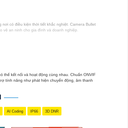
nơi có điều kiện thời tiết khắc nghiệt. Camera Bullet
o vệ an ninh cho gia đình và doanh nghiệp.
 có thể kết nối và hoạt động cùng nhau. Chuẩn ONVIF
trợ tính năng như phát hiện chuyển động, âm thanh
H
AI Coding
IP66
3D DNR