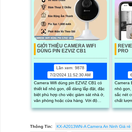
GIỚI THIỆU CAMERA WIFI
REVI
DÙNG PIN EZVIZ CB1
PRO
Lần xem: 9878
7/2/2024 11:52:30 AM
Camera Wifi dùng pin EZVIZ CB1 có
Camera E
thiết kế nhỏ gọn, dễ dàng lắp đặt, đặc
nhỏ gọn,
biệt phù hợp cho việc giám sát nhà ở,
sắc nét c
văn phòng hoặc cửa hàng. Với độ
chất lượng
phân giải full HD 1080p, tích hợp loa
ra camer
và mic, đèn hồng ngoại thông minh
quay...
cho ra hình ảnh chất lượng ban đêm
Thông Tin:
KX-A2013WN-A Camera An Ninh Giá rẻ