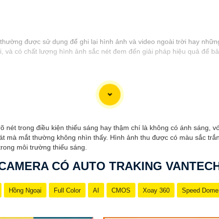
thường được sử dụng để ghi lại hình ảnh và video ngoài trời hay những 
 và có chất lượng hình ảnh sắc nét đem đến giải pháp hiệu quả để bả
 nét trong điều kiện thiếu sáng hay thậm chí là không có ánh sáng, 
át mà mắt thường không nhìn thấy. Hình ảnh thu được có màu sắc trắn
trong môi trường thiếu sáng.
CAMERA CÓ AUTO TRAKING VANTEC
Hồng Ngoại
Full Color
AI
CMOS
Xoay 360
Speed Dome