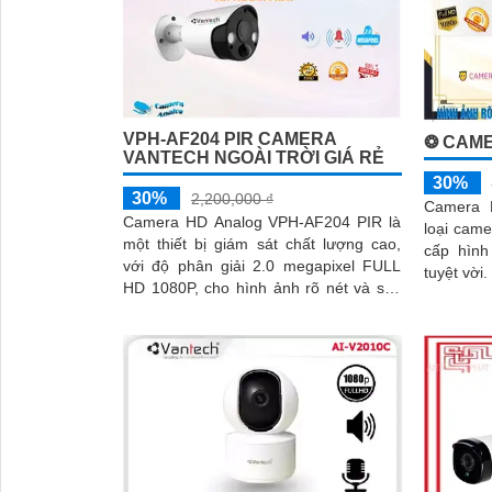
VPH-AF204 PIR CAMERA
❂ CAME
VANTECH NGOÀI TRỜI GIÁ RẺ
30%
30%
2,200,000 ₫
Camera 
Camera HD Analog VPH-AF204 PIR là
loại came
một thiết bị giám sát chất lượng cao,
cấp hình
với độ phân giải 2.0 megapixel FULL
tuyệt vời. Được trang bị công nghệ tiê
HD 1080P, cho hình ảnh rõ nét và sắc
tiến, nó 
nét. Thiết bị này cung cấp khả...