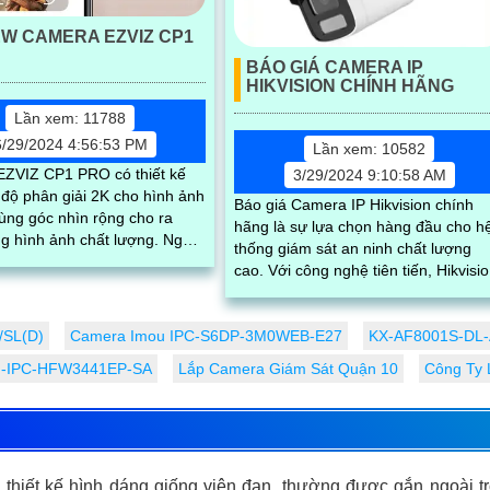
EW CAMERA EZVIZ CP1
BÁO GIÁ CAMERA IP
HIKVISION CHÍNH HÃNG
Lần xem: 11788
6/29/2024 4:56:53 PM
Lần xem: 10582
ZVIZ CP1 PRO có thiết kế
3/29/2024 9:10:58 AM
 độ phân giải 2K cho hình ảnh
Báo giá Camera IP Hikvision chính
ùng góc nhìn rộng cho ra
hãng là sự lựa chọn hàng đầu cho h
 hình ảnh chất lượng. Ngoài
thống giám sát an ninh chất lượng
a còn sở hữu tính năng
cao. Với công nghệ tiên tiến, Hikvision
cam kết mang lại hình ảnh sắc nét, 
tin cậy cao và tính năng thông minh
/SL(D)
Camera Imou IPC-S6DP-3M0WEB-E27
KX-AF8001S-DL-A
H-IPC-HFW3441EP-SA
Lắp Camera Giám Sát Quận 10
Công Ty 
ó thiết kế hình dáng giống viên đạn, thường được gắn ngoài t