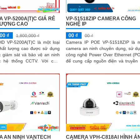
 VP-5200A|T|C GIÁ RẺ
VP-51518ZIP CAMERA CÔNG
LƯỢNG CAO
NGHỆ IP
00 ₫
00 ₫
1,800,000 ₫
00 ₫
D VP-5200A|T|C là một loại
Camera IP POE VP-51518ZIP là 
hất lượng cao được sử dụng
camera an ninh chuyên dụng, sử d
c giám sát và bảo vệ an ninh
công nghệ Power Over Ethernet (P
hệ thống CCTV. Với chất
để cung cấp nguồn điện và truyền
h ảnh HD, camera này cung...
liệu thông qua một cáp ethernet duy..
 AN NINH VANTECH
CAMERA VPH-C818AI HÌNH Ả