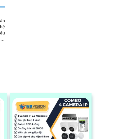
ản
ghệ
iệu