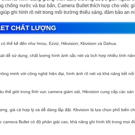
ng chống nước và bụi bẩn, Camera Bullet thích hợp cho việc giám
 giúp ghi hình rõ nét trong môi trường thiếu sáng, đảm bảo an n
LET CHẤT LƯỢNG
có thể kể đến như Imou, Ezviz, Hikvision, Kbvision và Dahua.
át dễ sử dụng, chất lượng hình ảnh sắc nét và tích hợp nhiều tính nă
ng minh với công nghệ hiện đại, hình ảnh rõ nét và khả năng kết nối
 thế giới trong lĩnh vực camera giám sát, Hikvision cung cấp các sản
g, giá cả hợp lý và dễ dàng lắp đặt. Kbvision là lựa chọn phổ biến ch
 camera Bullet có độ phân giải cao, khả năng ghi hình tốt trong mọi 