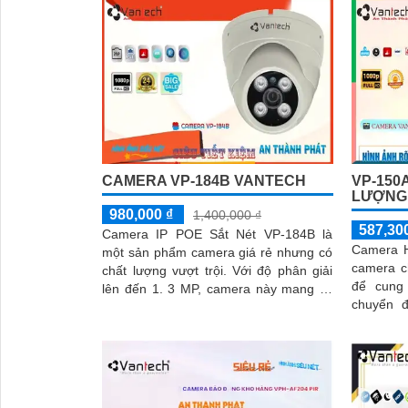
CAMERA VP-184B VANTECH
VP-150
LƯỢNG
980,000 ₫
1,400,000 ₫
587,30
Camera IP POE Sắt Nét VP-184B là
Camera H
một sản phẩm camera giá rẻ nhưng có
camera c
chất lượng vượt trội. Với độ phân giải
để cung
lên đến 1. 3 MP, camera này mang lại
'
chuyển độn
hình ảnh rõ nét và chi tiết
VP-150A|
khả...