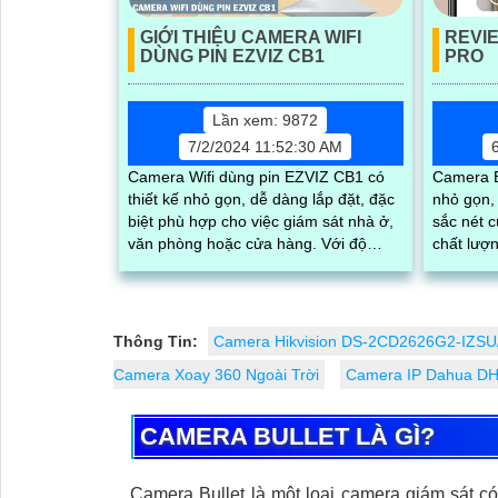
GIỚI THIỆU CAMERA WIFI
REVI
DÙNG PIN EZVIZ CB1
PRO
Lần xem: 9872
7/2/2024 11:52:30 AM
Camera Wifi dùng pin EZVIZ CB1 có
Camera E
thiết kế nhỏ gọn, dễ dàng lắp đặt, đặc
nhỏ gọn,
biệt phù hợp cho việc giám sát nhà ở,
sắc nét c
văn phòng hoặc cửa hàng. Với độ
chất lượng
phân giải full HD 1080p, tích hợp loa
ra camer
và mic, đèn hồng ngoại thông minh
quay...
cho ra hình ảnh chất lượng ban đêm
Thông Tin:
Camera Hikvision DS-2CD2626G2-IZSU
Camera Xoay 360 Ngoài Trời
Camera IP Dahua D
CAMERA BULLET LÀ GÌ?
Camera Bullet là một loại camera giám sát c