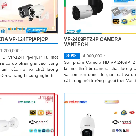
RA VP-124TP|AP|CP
VP-2409PTZ-IP CAMERA
VANTECH
1,200,000 ₫
30%
4,000,000 ₫
HD VP-124TP|AP|CP là một
Sản phẩm Camera HD VP-2409PTZ
ra có độ phân giải cao, cung
là một thiết bị camera chất lượng 
 ảnh sắc nét và chất lượng
và tiên tiến dùng để giám sát và q
n
sát trong môi trường ngoại trời. Với tính
cho phép người dùng theo...
năng Pan-Tilt-Zoom (PTZ),...