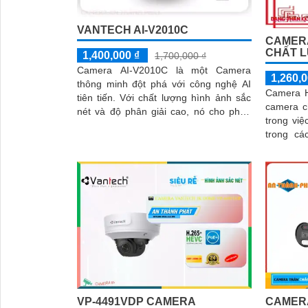
VANTECH AI-V2010C
CAMERA
CHẤT 
1,400,000 ₫
1,700,000 ₫
Camera AI-V2010C là một Camera
1,260,0
thông minh đột phá với công nghệ AI
Camera H
tiên tiến. Với chất lượng hình ảnh sắc
camera c
nét và độ phân giải cao, nó cho phép
trong việ
bạn quan sát và ghi lại mọi chi tiết một
trong các 
cách rõ ràng
lượng hìn
VP-4491VDP CAMERA
CAMERA