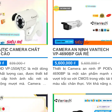
A|T|C CAMERA CHẤT
CAMERA AN NINH VANTECH
 CAO
VP-4690BP GIÁ RẺ
0 ₫
5,600,000 ₫
839,000 ₫
5,600,000 ₫
D VP-150A|T|C là một dòng
Thiết bị Camera an ninh IP POE
hất lượng cao, được thiết kế
4690BP là một sản phẩm mạnh 
 cấp hình ảnh sắc nét và
vượt trội so với CMOS trong việc tái 
g mượt mà. Camera HD
màu sắc chân thực. Với khả năng xem
T|C có độ phân giải cao, với
ban đêm bằng công nghệ Hồng Ng
80m...