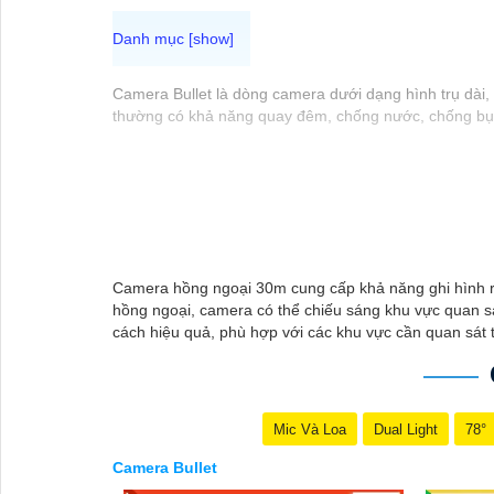
Camera Bullet là dòng camera dưới dạng hình trụ dài, 
thường có khả năng quay đêm, chống nước, chống bụi,
Camera hồng ngoại 30m cung cấp khả năng ghi hình rõ
hồng ngoại, camera có thể chiếu sáng khu vực quan s
cách hiệu quả, phù hợp với các khu vực cần quan sát 
Mic Và Loa
Dual Light
78°
Camera Bullet