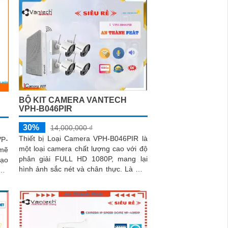
BỘ KIT CAMERA VANTECH
VPH-B046PIR
30%
14,000,000 ₫
Thiết bị Loại Camera VPH-B046PIR là
VP-
một loại camera chất lượng cao với độ
mẽ
phân giải FULL HD 1080P, mang lại
tạo
hình ảnh sắc nét và chân thực. Là một
công nghệ giám sát ban đêm thông...
oại