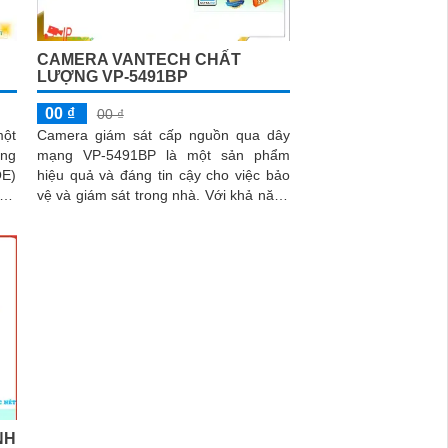
CAMERA VANTECH CHẤT
LƯỢNG VP-5491BP
00 ₫
00 ₫
một
Camera giám sát cấp nguồn qua dây
ụng
mạng VP-5491BP là một sản phẩm
OE)
hiệu quả và đáng tin cậy cho việc bảo
 dữ
vệ và giám sát trong nhà. Với khả năng
.
chống ngược sáng DWDR 120db,
camera...
NH