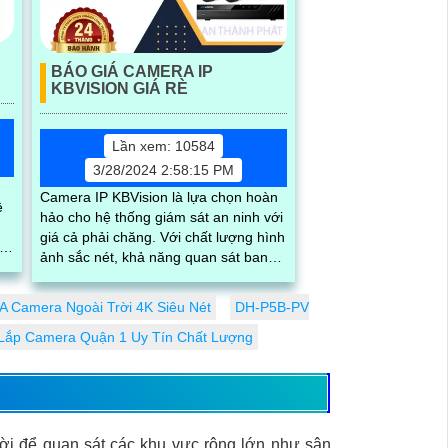
BÁO GIÁ CAMERA IP
KBVISION GIÁ RÈ
Lần xem: 10584
3/28/2024 2:58:15 PM
Camera IP KBVision là lựa chọn hoàn
ệ
hảo cho hệ thống giám sát an ninh với
giá cả phải chăng. Với chất lượng hình
ảnh sắc nét, khả năng quan sát ban
độ
đêm tốt và tính năng thông minh,
Camera IP KBVision đáng để đầu tư
 Camera Ngoài Trời 4K Siêu Nét
DH-P5B-PV
Lắp Camera Quận 1 Uy Tín Chất Lượng
rời để quan sát các khu vực rộng lớn như sân