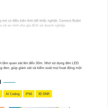
nơi có điều kiện thời tiết khắc nghiệt. Camera Bullet
o vệ an ninh cho gia đình và doanh nghiệp.
với tầm quan sát lên đến 30m. Nhờ sử dụng đèn LED
g đen, giúp giám sát và kiểm soát mọi hoạt động một
H
AI Coding
IP66
3D DNR