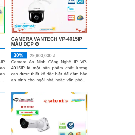
CAMERA VANTECH VP-4015IP
MẪU ĐẸP ✪
30%
29,800,000 ₫
-IP
Camera An Ninh Công Nghệ IP VP-
cao
4015IP là một sản phẩm chất lượng
uan
cao được thiết kế đặc biệt để đảm bảo
an ninh cho ngôi nhà hoặc văn phòng
của bạn. Với độ phân giải 4 megapixel,
nó cung cấp hình ảnh rõ ràng và sắc
nét