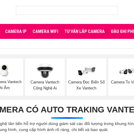
CAMERA IP
CAMERA WIFI
TƯ VẤN LẮP CAMERA
ĐẦU GHI PH
era Vantech
Camera Vantech
Camera Đọc Biển Số
Camera To V
hi Âm
Công Nghệ Ai
Xe Vantech
MERA CÓ AUTO TRAKING VANT
hệ tân tiến hỗ trợ người dùng giám sát các đối tượng trong khung hì
ng hình, cung cấp hình ảnh rõ ràng, chi tiết và bao quát.