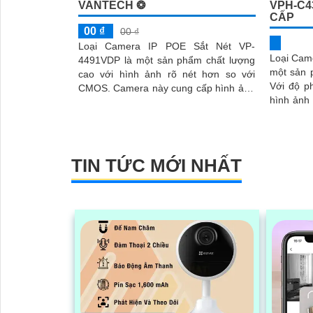
VANTECH ❂
VPH-C4
CẤP
00 ₫
00 ₫
Loại Camera IP POE Sắt Nét VP-
Loại Cam
4491VDP là một sản phẩm chất lượng
một sản p
cao với hình ảnh rõ nét hơn so với
Với độ p
CMOS. Camera này cung cấp hình ảnh
hình ảnh sắc
sinh động và mượt giúp bạn theo dõi
tính năng
qua mạng LAN hoặc Internet
TIN TỨC MỚI NHẤT