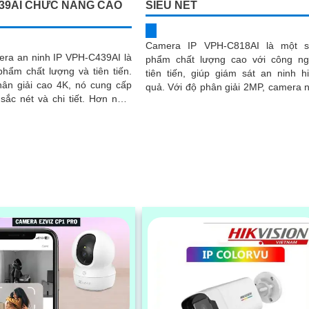
39AI CHỨC NĂNG CAO
SIÊU NÉT
Camera IP VPH-C818AI là một s
era an ninh IP VPH-C439AI là
phẩm chất lượng cao với công n
hẩm chất lượng và tiên tiến.
tiên tiến, giúp giám sát an ninh h
hân giải cao 4K, nó cung cấp
quả. Với độ phân giải 2MP, camera này
 nét và chi tiết. Hơn nữa,
cho hình ảnh sắc nét và chi tiết
 công nghệ AI...