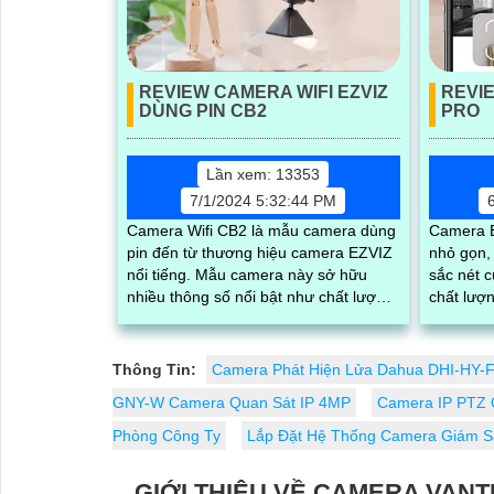
REVIEW CAMERA WIFI EZVIZ
REVI
DÙNG PIN CB2
PRO
Lần xem: 13353
7/1/2024 5:32:44 PM
Camera Wifi CB2 là mẫu camera dùng
Camera E
pin đến từ thương hiệu camera EZVIZ
nhỏ gọn,
nổi tiếng. Mẫu camera này sở hữu
sắc nét c
nhiều thông số nổi bật như chất lượng
chất lượng
hình ảnh full HD 1080p, tích hợp loa
ra camer
và micro ghi âm, AI phát hiện người và
quay...
báo động chuyển động chuẩn
Thông Tin:
Camera Phát Hiện Lửa Dahua DHI-HY
GNY-W Camera Quan Sát IP 4MP
Camera IP PTZ 
Phòng Công Ty
Lắp Đặt Hệ Thống Camera Giám S
GIỚI THIỆU VỀ CAMERA VANT