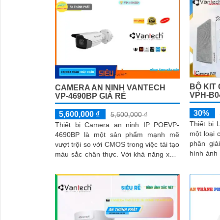
BỘ KIT
CAMERA AN NINH VANTECH
VPH-B0
VP-4690BP GIÁ RẺ
30%
5,600,000 ₫
5,600,000 ₫
Thiết bị
Thiết bị Camera an ninh IP POEVP-
một loại 
4690BP là một sản phẩm mạnh mẽ
phân giả
vượt trội so với CMOS trong việc tái tạo
hình ảnh sắ
màu sắc chân thực. Với khả năng xem
công nghệ
ban đêm bằng công nghệ Hồng Ngoại
80m...