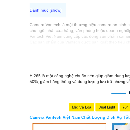
Camera Vantech là một thương hiệu camera an ninh hàn
cho ngôi nhà, cửa hàng, văn phòng hoặc doanh nghiệ
Vantech Việt Nam cung cấp các dòng sản phẩm camera
Các sản phẩm của Vantech được sản xuất theo tiêu ch
Điểm mạnh của Camera Vantech là chất lượng dịch vụ t
camera phù hợp với nhu cầu và ngân sách của bạn.
Nếu bạn đang tìm kiếm một giải pháp giám sát an nin
tưởng.
H.265 là một công nghệ chuẩn nén giúp giảm dung lượ
50%, giảm băng thông và dung lượng lưu trữ nhưng vẫ
Mic Và Loa
Dual Light
78°
Camera Vantech Việt Nam Chất Lượng Dịch Vụ Tốt