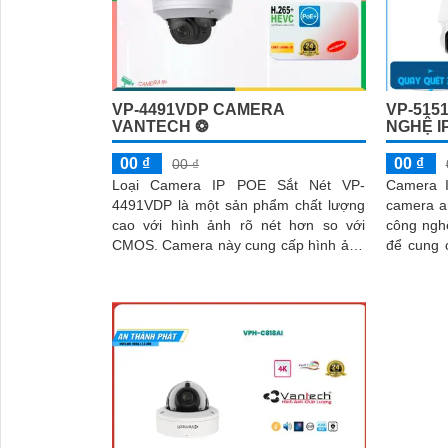
'
VP-4491VDP CAMERA
VP-515
VANTECH ❂
NGHỆ I
00 ₫
00 ₫
00 ₫
Loại Camera IP POE Sắt Nét VP-
Camera 
4491VDP là một sản phẩm chất lượng
camera a
cao với hình ảnh rõ nét hơn so với
công ngh
CMOS. Camera này cung cấp hình ảnh
để cung 
sinh động và mượt giúp bạn theo dõi
liệu thôn
qua mạng LAN hoặc Internet