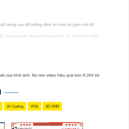
ất lượng cao để khẳng định an ninh và giám sát tốt
, camera wifi, camera thông minh, và nhiều hơn nữa.
nghiệp của Vantech sẽ giúp bạn lựa chọn giải pháp
Nam là một lựa chọn hàng đầu mà bạn có thể tin
ét của hình ảnh. Nó nén video hiệu quả hơn H.264 tới
H
AI Coding
IP66
3D DNR