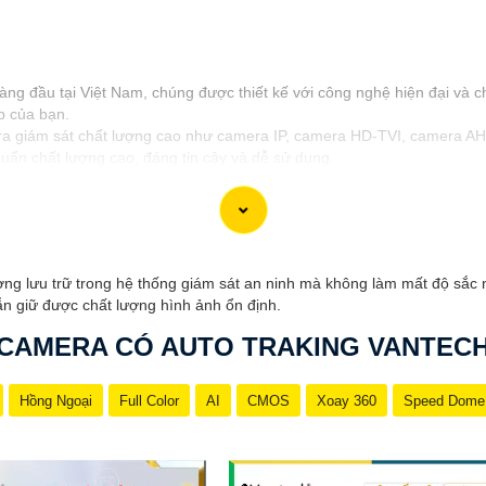
g đầu tại Việt Nam, chúng được thiết kế với công nghệ hiện đại và ch
p của bạn.
 giám sát chất lượng cao như camera IP, camera HD-TVI, camera AHD
uẩn chất lượng cao, đáng tin cậy và dễ sử dụng.
ốt và hỗ trợ khách hàng chu đáo. Đội ngũ nhân viên kỹ thuật chuyên 
h tốt cho ngôi nhà hoặc doanh nghiệp của mình, Camera Vantech Việt 
ng lưu trữ trong hệ thống giám sát an ninh mà không làm mất độ sắc n
n giữ được chất lượng hình ảnh ổn định.
CAMERA CÓ AUTO TRAKING VANTEC
Hồng Ngoại
Full Color
AI
CMOS
Xoay 360
Speed Dome