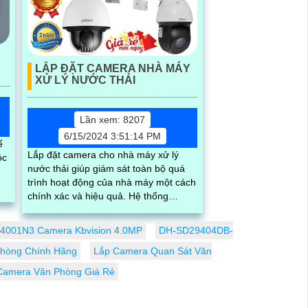
LẮP ĐẶT CAMERA NHÀ MÁY
XỬ LÝ NƯỚC THẢI
Lần xem: 8207
6/15/2024 3:51:14 PM
ế
Lắp đặt camera cho nhà máy xử lý
óc
nước thải giúp giám sát toàn bộ quá
trình hoạt động của nhà máy một cách
chính xác và hiệu quả. Hệ thống
camera sẽ cung cấp các hình ảnh rõ
nét...
4001N3 Camera Kbvision 4.0MP
DH-SD29404DB-
Phòng Chính Hãng
Lắp Camera Quan Sát Văn
Camera Văn Phòng Giá Rẻ