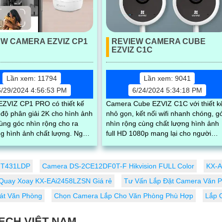
EW CAMERA EZVIZ CP1
REVIEW CAMERA CUBE
EZVIZ C1C
Lần xem: 11794
Lần xem: 9041
6/29/2024 4:56:53 PM
6/24/2024 5:34:18 PM
ZVIZ CP1 PRO có thiết kế
Camera Cube EZVIZ C1C với thiết k
 độ phân giải 2K cho hình ảnh
nhỏ gọn, kết nối wifi nhanh chóng, g
ùng góc nhìn rộng cho ra
nhìn rộng cùng chất lượng hình ảnh
 hình ảnh chất lượng. Ngoài
full HD 1080p mang lại cho người
a còn sở hữu tính năng
dùng trải nghiệm sử dụng camera
hài...
-FT431LDP
Camera DS-2CE12DF0T-F Hikvision FULL Color
KX-A
Quay Xoay KX-EAi2458LZSN Giá rẻ
Tư Vấn Lắp Đặt Camera Văn 
át Văn Phòng
Chọn Camera Lắp Cho Văn Phòng Phù Hợp
Lắp 
ECH VIỆT NAM