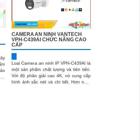
CAMERA AN NINH VANTECH
VPH-C439AI CHỨC NĂNG CAO
CẤP
dây
Loại Camera an ninh IP VPH-C439AI là
ẩm
một sản phẩm chất lượng và tiên tiến.
bảo
Với độ phân giải cao 4K, nó cung cấp
hình ảnh sắc nét và chi tiết. Hơn nữa,
b,
tính năng công nghệ AI...