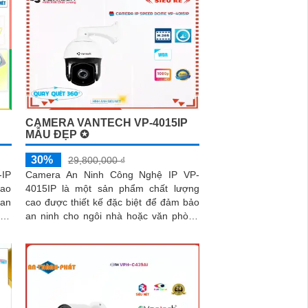
CAMERA VANTECH VP-4015IP
MẪU ĐẸP ✪
30%
29,800,000 ₫
-IP
Camera An Ninh Công Nghệ IP VP-
cao
4015IP là một sản phẩm chất lượng
uan
cao được thiết kế đặc biệt để đảm bảo
an ninh cho ngôi nhà hoặc văn phòng
của bạn. Với độ phân giải 4 megapixel,
nó cung cấp hình ảnh rõ ràng và sắc
nét