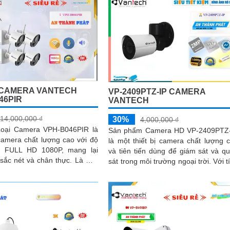
 CAMERA VANTECH
VP-2409PTZ-IP CAMERA
46PIR
VANTECH
14,000,000 ₫
30%
4,000,000 ₫
 Loại Camera VPH-B046PIR là
Sản phẩm Camera HD VP-2409PTZ
camera chất lượng cao với độ
là một thiết bị camera chất lượng 
i FULL HD 1080P, mang lại
và tiên tiến dùng để giám sát và q
c nét và chân thực. Là một
sát trong môi trường ngoại trời. Với tính
 giám sát ban đêm thông...
năng Pan-Tilt-Zoom (PTZ),...