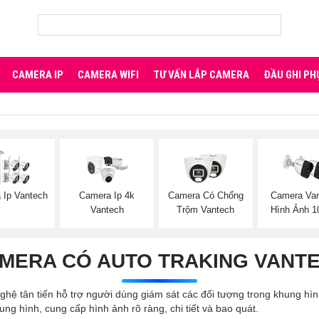
CAMERA IP
CAMERA WIFI
TƯ VẤN LẮP CAMERA
ĐẦU GHI PH
 Ip Vantech
Camera Ip 4k
Camera Có Chống
Camera Va
Vantech
Trộm Vantech
Hình Ảnh 
MERA CÓ AUTO TRAKING VANT
hệ tân tiến hỗ trợ người dùng giám sát các đối tượng trong khung hì
ng hình, cung cấp hình ảnh rõ ràng, chi tiết và bao quát.