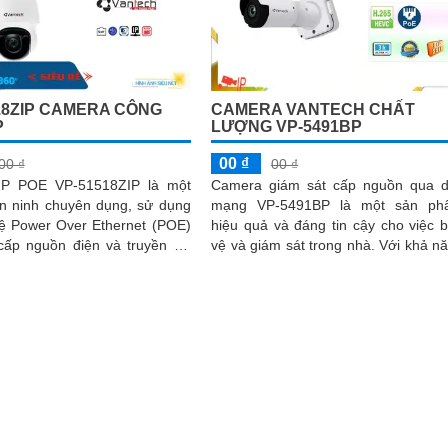
18ZIP CAMERA CÔNG
CAMERA VANTECH CHẤT
P
LƯỢNG VP-5491BP
00 ₫
00 ₫
00 ₫
IP POE VP-51518ZIP là một
Camera giám sát cấp nguồn qua 
n ninh chuyên dụng, sử dụng
mạng VP-5491BP là một sản ph
ệ Power Over Ethernet (POE)
hiệu quả và đáng tin cậy cho việc 
cấp nguồn điện và truyền dữ
vệ và giám sát trong nhà. Với khả năng
g qua một cáp ethernet duy...
chống ngược sáng DWDR 120d
camera...