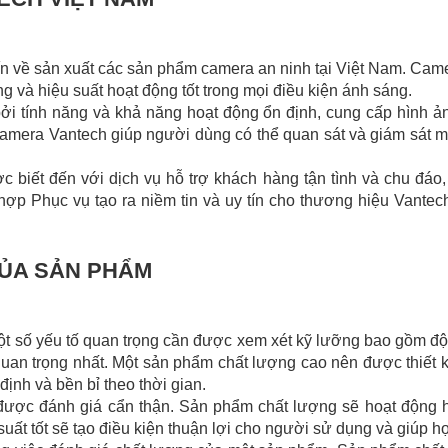
ín về sản xuất các sản phẩm camera an ninh tại Việt Nam. Cam
g và hiệu suất hoạt động tốt trong mọi điều kiện ánh sáng.
 tính năng và khả năng hoạt động ổn định, cung cấp hình ả
, camera Vantech giúp người dùng có thể quan sát và giám sát
 biết đến với dịch vụ hỗ trợ khách hàng tận tình và chu đáo
p Phục vụ tạo ra niềm tin và uy tín cho thương hiệu Vantech
CỦA SẢN PHẨM
 số yếu tố quan trọng cần được xem xét kỹ lưỡng bao gồm độ ti
quan trọng nhất. Một sản phẩm chất lượng cao nên được thiết k
ịnh và bền bỉ theo thời gian.
 được đánh giá cẩn thận. Sản phẩm chất lượng sẽ hoạt động
ất tốt sẽ tạo điều kiện thuận lợi cho người sử dụng và giúp họ