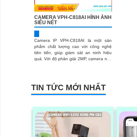
CAMERA VPH-C818AI HÌNH ẢNH
SIÊU NÉT
Camera IP VPH-C818AI là một sản
phẩm chất lượng cao với công nghệ
tiên tiến, giúp giám sát an ninh hiệu
quả. Với độ phân giải 2MP, camera này
cho hình ảnh sắc nét và chi tiết
TIN TỨC MỚI NHẤT