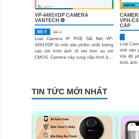
VP-4491VDP CAMERA
CAMERA
VANTECH ❂
VPH-C4
CẤP
00 ₫
00 ₫
Loại Camera IP POE Sắt Nét VP-
Loại Cam
4491VDP là một sản phẩm chất lượng
một sản p
cao với hình ảnh rõ nét hơn so với
Với độ p
CMOS. Camera này cung cấp hình ảnh
hình ảnh sắc
sinh động và mượt giúp bạn theo dõi
tính năng
qua mạng LAN hoặc Internet
TIN TỨC MỚI NHẤT