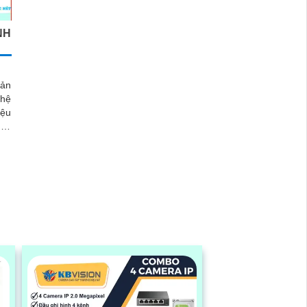
NH
ản
ghệ
iệu