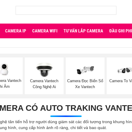
CAMERA IP
CAMERA WIFI
TƯ VẤN LẮP CAMERA
ĐẦU GHI PH
era Vantech
Camera Vantech
Camera Đọc Biển Số
Camera To V
hi Âm
Công Nghệ Ai
Xe Vantech
MERA CÓ AUTO TRAKING VANT
hệ tân tiến hỗ trợ người dùng giám sát các đối tượng trong khung hì
ng hình, cung cấp hình ảnh rõ ràng, chi tiết và bao quát.