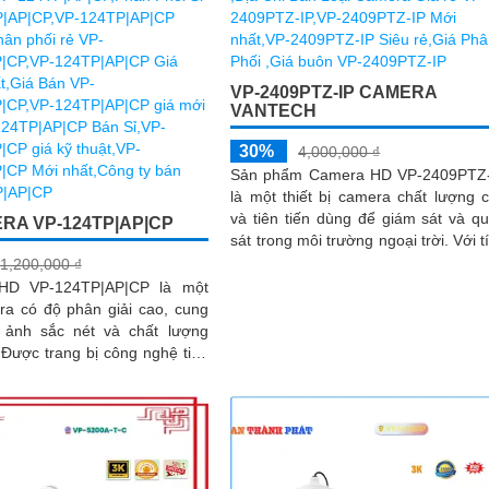
VP-2409PTZ-IP CAMERA
VANTECH
30%
4,000,000 ₫
Sản phẩm Camera HD VP-2409PTZ
là một thiết bị camera chất lượng 
và tiên tiến dùng để giám sát và q
RA VP-124TP|AP|CP
sát trong môi trường ngoại trời. Với tính
năng Pan-Tilt-Zoom (PTZ),...
1,200,000 ₫
HD VP-124TP|AP|CP là một
ra có độ phân giải cao, cung
 ảnh sắc nét và chất lượng
n
cho phép người dùng theo...