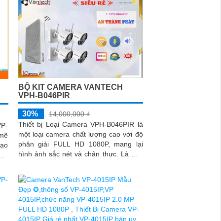
BỘ KIT CAMERA VANTECH
VPH-B046PIR
30%
14,000,000 ₫
Thiết bị Loại Camera VPH-B046PIR là
VP-
một loại camera chất lượng cao với độ
mẽ
phân giải FULL HD 1080P, mang lại
tạo
hình ảnh sắc nét và chân thực. Là một
công nghệ giám sát ban đêm thông...
oại