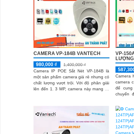
CAMERA VP-184B VANTECH
VP-150
LƯỢNG
980,000 ₫
1,400,000 ₫
587,30
Camera IP POE Sắt Nét VP-184B là
Camera H
một sản phẩm camera giá rẻ nhưng có
camera c
chất lượng vượt trội. Với độ phân giải
để cung
lên đến 1. 3 MP, camera này mang lại
chuyển độn
hình ảnh rõ nét và chi tiết
VP-150A|
khả...