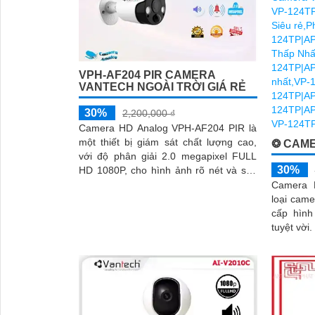
'
VPH-AF204 PIR CAMERA
VANTECH NGOÀI TRỜI GIÁ RẺ
30%
2,200,000 ₫
Camera HD Analog VPH-AF204 PIR là
một thiết bị giám sát chất lượng cao,
❂ CAME
với độ phân giải 2.0 megapixel FULL
30%
HD 1080P, cho hình ảnh rõ nét và sắc
nét. Thiết bị này cung cấp khả...
Camera 
loại came
cấp hình
tuyệt vời. Được trang bị công nghệ tiê
tiến, nó 