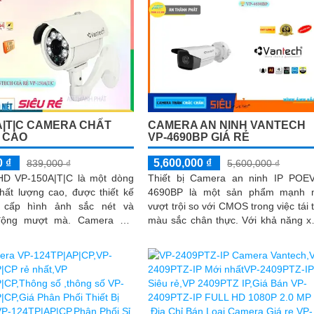
A|T|C CAMERA CHẤT
CAMERA AN NINH VANTECH
 CAO
VP-4690BP GIÁ RẺ
0 ₫
5,600,000 ₫
839,000 ₫
5,600,000 ₫
D VP-150A|T|C là một dòng
Thiết bị Camera an ninh IP POE
hất lượng cao, được thiết kế
4690BP là một sản phẩm mạnh 
 cấp hình ảnh sắc nét và
vượt trội so với CMOS trong việc tái 
g mượt mà. Camera HD
màu sắc chân thực. Với khả năng xem
T|C có độ phân giải cao, với
ban đêm bằng công nghệ Hồng Ng
80m...