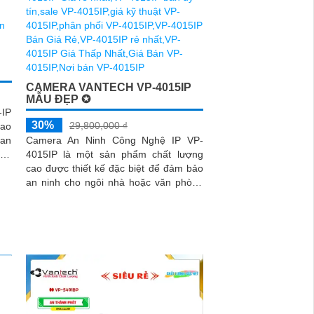
CAMERA VANTECH VP-4015IP
MẪU ĐẸP ✪
-IP
30%
29,800,000 ₫
cao
uan
Camera An Ninh Công Nghệ IP VP-
4015IP là một sản phẩm chất lượng
cao được thiết kế đặc biệt để đảm bảo
an ninh cho ngôi nhà hoặc văn phòng
của bạn. Với độ phân giải 4 megapixel,
nó cung cấp hình ảnh rõ ràng và sắc
nét