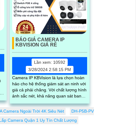
BÁO GIÁ CAMERA IP
KBVISION GIÁ RÈ
Lần xem: 10592
3/28/2024 2:58:15 PM
Camera IP KBVision là lựa chọn hoàn
ệ
hảo cho hệ thống giám sát an ninh với
giá cả phải chăng. Với chất lượng hình
ảnh sắc nét, khả năng quan sát ban
độ
đêm tốt và tính năng thông minh,
Camera IP KBVision đáng để đầu tư
 Camera Ngoài Trời 4K Siêu Nét
DH-P5B-PV
Lắp Camera Quận 1 Uy Tín Chất Lượng