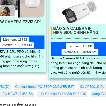
EW CAMERA EZVIZ CP1
BÁO GIÁ CAMERA IP
HIKVISION CHÍNH HÃNG
Lần xem: 11792
6/29/2024 4:56:53 PM
Lần xem: 10588
ZVIZ CP1 PRO có thiết kế
3/29/2024 9:10:58 AM
 độ phân giải 2K cho hình ảnh
Báo giá Camera IP Hikvision chính
ùng góc nhìn rộng cho ra
hãng là sự lựa chọn hàng đầu cho h
 hình ảnh chất lượng. Ngoài
thống giám sát an ninh chất lượng
a còn sở hữu tính năng
cao. Với công nghệ tiên tiến, Hikvision
cam kết mang lại hình ảnh sắc nét, 
tin cậy cao và tính năng thông minh
/SL(D)
Camera Imou IPC-S6DP-3M0WEB-E27
KX-AF8001S-DL-A
H-IPC-HFW3441EP-SA
Lắp Camera Giám Sát Quận 10
Công Ty 
ECH VIỆT NAM