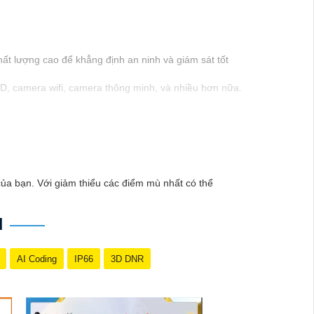
ất lượng cao để khẳng định an ninh và giám sát tốt
, camera wifi, camera thông minh, và nhiều hơn nữa.
nghiệp của Vantech sẽ giúp bạn lựa chọn giải pháp
Nam là một lựa chọn hàng đầu mà bạn có thể tin
của bạn. Với giảm thiểu các điểm mù nhất có thể
H
AI Coding
IP66
3D DNR