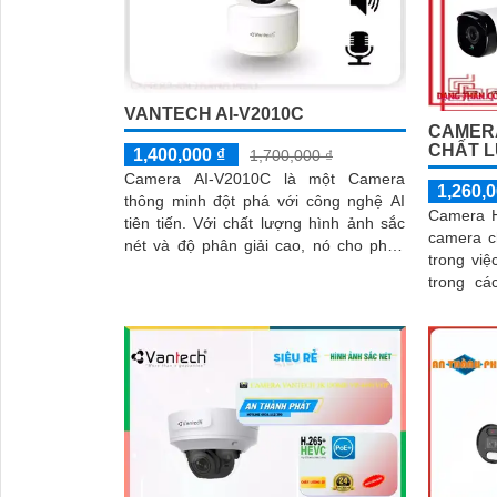
VANTECH AI-V2010C
CAMERA
CHẤT 
1,400,000 ₫
1,700,000 ₫
Camera AI-V2010C là một Camera
1,260,0
thông minh đột phá với công nghệ AI
Camera H
tiên tiến. Với chất lượng hình ảnh sắc
camera c
nét và độ phân giải cao, nó cho phép
trong việ
bạn quan sát và ghi lại mọi chi tiết một
trong các 
cách rõ ràng
lượng hìn