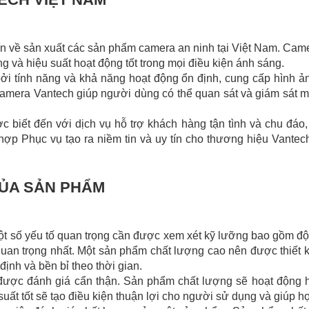
ín về sản xuất các sản phẩm camera an ninh tại Việt Nam. Cam
g và hiệu suất hoạt động tốt trong mọi điều kiện ánh sáng.
 tính năng và khả năng hoạt động ổn định, cung cấp hình ả
, camera Vantech giúp người dùng có thể quan sát và giám sát
 biết đến với dịch vụ hỗ trợ khách hàng tận tình và chu đáo
p Phục vụ tạo ra niềm tin và uy tín cho thương hiệu Vantech
CỦA SẢN PHẨM
 số yếu tố quan trọng cần được xem xét kỹ lưỡng bao gồm độ ti
quan trọng nhất. Một sản phẩm chất lượng cao nên được thiết k
ịnh và bền bỉ theo thời gian.
 được đánh giá cẩn thận. Sản phẩm chất lượng sẽ hoạt động
ất tốt sẽ tạo điều kiện thuận lợi cho người sử dụng và giúp họ