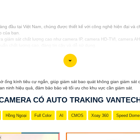
g đầu tại Việt Nam, chúng được thiết kế với công nghệ hiện đại và ch
p của bạn.
 giám sát chất lượng cao như camera IP, camera HD-TVI, camera AHD
uẩn chất lượng cao, đáng tin cậy và dễ sử dụng.
ốt và hỗ trợ khách hàng chu đáo. Đội ngũ nhân viên kỹ thuật chuyên 
h tốt cho ngôi nhà hoặc doanh nghiệp của mình, Camera Vantech Việt 
ờ ống kính tiêu cự ngắn, giúp giám sát bao quát không gian giám sát 
 an ninh hiệu quả, đảm bảo bảo vệ tối ưu cho khu vực cần giám sát.
CAMERA CÓ AUTO TRAKING VANTEC
Hồng Ngoại
Full Color
AI
CMOS
Xoay 360
Speed Dome