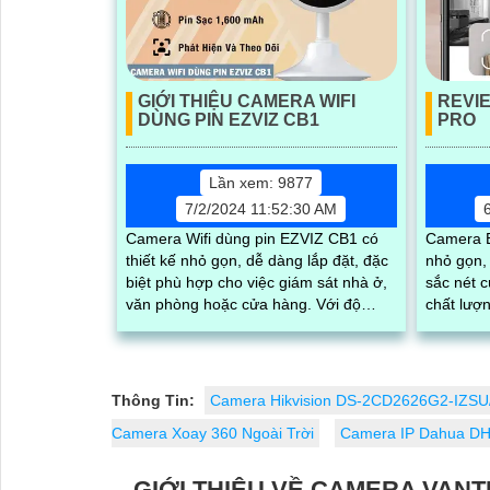
GIỚI THIỆU CAMERA WIFI
REVI
DÙNG PIN EZVIZ CB1
PRO
Lần xem: 9877
7/2/2024 11:52:30 AM
Camera Wifi dùng pin EZVIZ CB1 có
Camera E
thiết kế nhỏ gọn, dễ dàng lắp đặt, đặc
nhỏ gọn,
biệt phù hợp cho việc giám sát nhà ở,
sắc nét c
văn phòng hoặc cửa hàng. Với độ
chất lượng
phân giải full HD 1080p, tích hợp loa
ra camer
và mic, đèn hồng ngoại thông minh
quay...
cho ra hình ảnh chất lượng ban đêm
Thông Tin:
Camera Hikvision DS-2CD2626G2-IZSU
Camera Xoay 360 Ngoài Trời
Camera IP Dahua D
GIỚI THIỆU VỀ CAMERA VANT