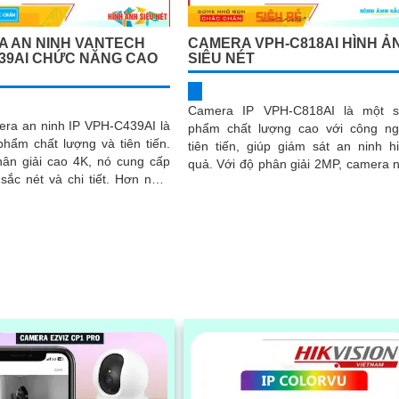
 AN NINH VANTECH
CAMERA VPH-C818AI HÌNH Ả
39AI CHỨC NĂNG CAO
SIÊU NÉT
Camera IP VPH-C818AI là một s
era an ninh IP VPH-C439AI là
phẩm chất lượng cao với công n
hẩm chất lượng và tiên tiến.
tiên tiến, giúp giám sát an ninh h
hân giải cao 4K, nó cung cấp
quả. Với độ phân giải 2MP, camera này
 nét và chi tiết. Hơn nữa,
cho hình ảnh sắc nét và chi tiết
 công nghệ AI...