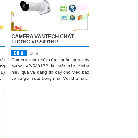
CAMERA VANTECH CHẤT
LƯỢNG VP-5491BP
00 ₫
00 ₫
một
Camera giám sát cấp nguồn qua dây
ụng
mạng VP-5491BP là một sản phẩm
OE)
hiệu quả và đáng tin cậy cho việc bảo
 dữ
vệ và giám sát trong nhà. Với khả năng
.
chống ngược sáng DWDR 120db,
camera...