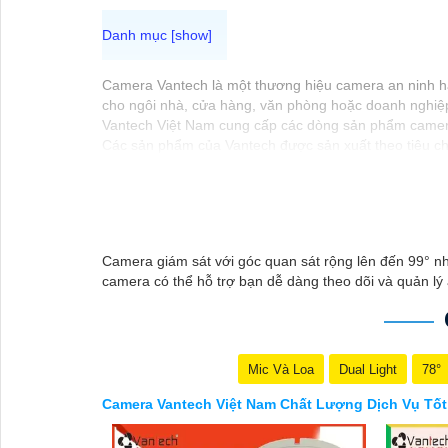
Camera Vantech là một thương hiệu camera an ninh hàn
cho ngôi nhà, cửa hàng, văn phòng hoặc doanh nghiệ
Vantech Việt Nam cung cấp các dòng sản phẩm camera
Các sản phẩm của Vantech được sản xuất theo tiêu ch
Điểm mạnh của Camera Vantech là chất lượng dịch vụ t
camera phù hợp với nhu cầu và ngân sách của bạn.
Nếu bạn đang tìm kiếm một giải pháp giám sát an nin
tưởng.
Camera giám sát với góc quan sát rộng lên đến 99° nh
camera có thể hỗ trợ bạn dễ dàng theo dõi và quản lý
Mic Và Loa
Dual Light
78°
Camera Vantech Việt Nam Chất Lượng Dịch Vụ Tốt