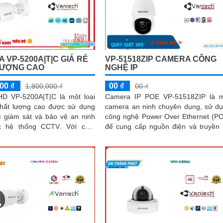
 VP-5200A|T|C GIÁ RẺ
VP-51518ZIP CAMERA CÔNG
LƯỢNG CAO
NGHỆ IP
00 ₫
00 ₫
1,800,000 ₫
00 ₫
D VP-5200A|T|C là một loại
Camera IP POE VP-51518ZIP là 
hất lượng cao được sử dụng
camera an ninh chuyên dụng, sử d
c giám sát và bảo vệ an ninh
công nghệ Power Over Ethernet (P
hệ thống CCTV. Với chất
để cung cấp nguồn điện và truyền
h ảnh HD, camera này cung...
liệu thông qua một cáp ethernet duy..