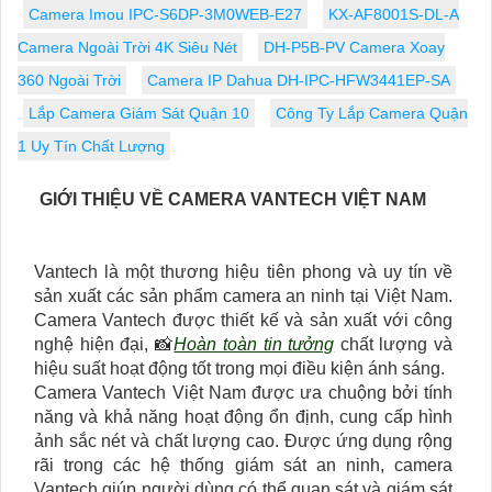
Camera Imou IPC-S6DP-3M0WEB-E27
KX-AF8001S-DL-A
Camera Ngoài Trời 4K Siêu Nét
DH-P5B-PV Camera Xoay
360 Ngoài Trời
Camera IP Dahua DH-IPC-HFW3441EP-SA
Lắp Camera Giám Sát Quận 10
Công Ty Lắp Camera Quận
1 Uy Tín Chất Lượng
GIỚI THIỆU VỀ CAMERA VANTECH VIỆT NAM
Vantech là một thương hiệu tiên phong và uy tín về
sản xuất các sản phẩm camera an ninh tại Việt Nam.
Camera Vantech được thiết kế và sản xuất với công
nghệ hiện đại, 📸
Hoàn toàn tin tưởng
chất lượng và
hiệu suất hoạt động tốt trong mọi điều kiện ánh sáng.
Camera Vantech Việt Nam được ưa chuộng bởi tính
năng và khả năng hoạt động ổn định, cung cấp hình
ảnh sắc nét và chất lượng cao. Được ứng dụng rộng
rãi trong các hệ thống giám sát an ninh, camera
Vantech giúp người dùng có thể quan sát và giám sát