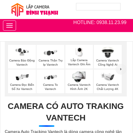
HOTLINE: 0938.11.23.99
Toggle
navigation
Lắp Camera
Camera Thân Trụ
Camera Vantech
Camera Báo Động
Vantech Ghi Âm
Ip Vantech
Công Nghệ Ai
Vantech
Camera Đọc Biển
Camera To
Camera Vantech
Camera Vantech
Số Xe Vantech
Vantech
Hình Ảnh 2K
Chất Lượng 4K
CAMERA CÓ AUTO TRAKING
VANTECH
Camera Auto Tracking Vantech là dòng camera công nghệ tân