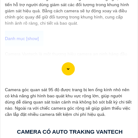
tiến hỗ trợ người dùng giám sát các đối tượng trong khung hình
giám sát hiệu quả. Bằng cách camera sẽ tự động xoay và điều
chỉnh góc quay để giữ đối tượng trong khung hình, cung cấp
hình ảnh rõ ràng, chi tiết và bao quát.
Camera Vantech là một thương hiệu camera an ninh hàng đầu
tại Việt Nam, chúng được thiết kế với công nghệ hiện đại và chất
lượng cao để khẳng định an ninh và giám sát tốt cho ngôi nhà,
cửa hàng, văn phòng hoặc doanh nghiệp của bạn.
Vantech Việt Nam cung cấp các dòng sản phẩm camera giám
sát chất lượng cao như camera IP, camera HD-TVI, camera
Camera góc quan sát 95 độ được trang bị len ống kính nhỏ nên
AHD, camera wifi, camera thông minh, và nhiều hơn nữa. Các
có khả năng ghi hình bao quát khu vực rộng lớn, giúp người
sản phẩm của Vantech được sản xuất theo tiêu chuẩn chất
dùng dễ dàng quan sát toàn cảnh mà không bỏ sót bất kỳ chi tiết
lượng cao, đáng tin cậy và dễ sử dụng.
nào. Ngoài ra với chiếc camera góc rộng sẽ giúp giảm thiểu việc
Điểm mạnh của Camera Vantech là chất lượng dịch vụ tốt và hỗ
cần lắp đặt nhiều camera tiết kiệm chi phí hiệu quả.
trợ khách hàng chu đáo. Đội ngũ nhân viên kỹ thuật chuyên
nghiệp của Vantech sẽ giúp bạn lựa chọn giải pháp camera phù
hợp với nhu cầu và ngân sách của bạn.
CAMERA CÓ AUTO TRAKING VANTECH
Nếu bạn đang tìm kiếm một giải pháp giám sát an ninh tốt cho