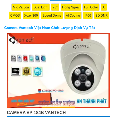
ngôi nhà hoặc doanh nghiệp của mình, Camera Vantech Việt
Nam là một lựa chọn hàng đầu mà bạn có thể tin tưởng.
Mic Và Loa
Dual Light
78°
Hồng Ngoại
Full Color
AI
CMOS
Xoay 360
Speed Dome
AI Coding
IP66
3D DNR
Camera Vantech Việt Nam Chất Lượng Dịch Vụ Tốt
'
CAMERA VP-184B VANTECH