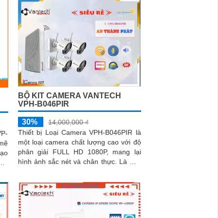
BỘ KIT CAMERA VANTECH
VPH-B046PIR
30%
14,000,000 ₫
Thiết bị Loại Camera VPH-B046PIR là
VP-
một loại camera chất lượng cao với độ
mẽ
phân giải FULL HD 1080P, mang lại
tạo
hình ảnh sắc nét và chân thực. Là một
công nghệ giám sát ban đêm thông...
oại