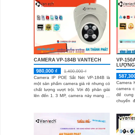
CAMERA VP-184B VANTECH
VP-150
LƯỢNG
980,000 ₫
1,400,000 ₫
587,30
Camera IP POE Sắt Nét VP-184B là
Camera H
một sản phẩm camera giá rẻ nhưng có
camera c
chất lượng vượt trội. Với độ phân giải
để cung
lên đến 1. 3 MP, camera này mang lại
'
chuyển độn
hình ảnh rõ nét và chi tiết
VP-150A|
khả...