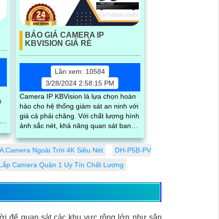
BÁO GIÁ CAMERA IP
KBVISION GIÁ RÈ
Lần xem: 10584
3/28/2024 2:58:15 PM
Camera IP KBVision là lựa chọn hoàn
ệ
hảo cho hệ thống giám sát an ninh với
giá cả phải chăng. Với chất lượng hình
ảnh sắc nét, khả năng quan sát ban
độ
đêm tốt và tính năng thông minh,
Camera IP KBVision đáng để đầu tư
 Camera Ngoài Trời 4K Siêu Nét
DH-P5B-PV
Lắp Camera Quận 1 Uy Tín Chất Lượng
rời để quan sát các khu vực rộng lớn như sân