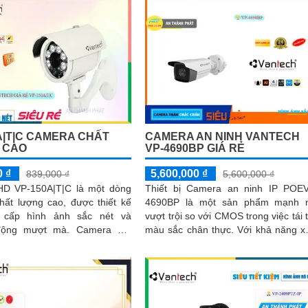
A|T|C CAMERA CHẤT
CAMERA AN NINH VANTECH
 CAO
VP-4690BP GIÁ RẺ
0 ₫
5,600,000 ₫
839,000 ₫
5,600,000 ₫
D VP-150A|T|C là một dòng
Thiết bị Camera an ninh IP POE
hất lượng cao, được thiết kế
4690BP là một sản phẩm mạnh 
 cấp hình ảnh sắc nét và
vượt trội so với CMOS trong việc tái 
g mượt mà. Camera HD
màu sắc chân thực. Với khả năng xem
T|C có độ phân giải cao, với
ban đêm bằng công nghệ Hồng Ng
80m...