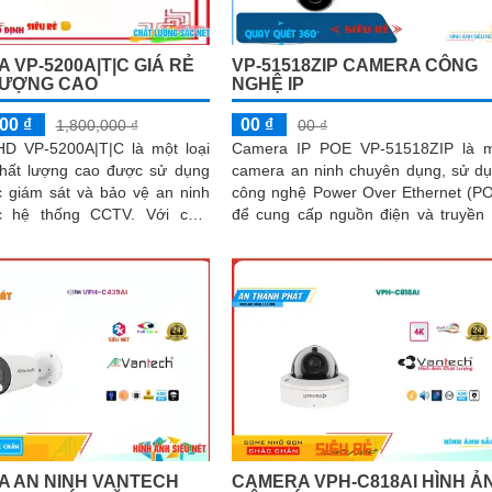
 VP-5200A|T|C GIÁ RẺ
VP-51518ZIP CAMERA CÔNG
LƯỢNG CAO
NGHỆ IP
00 ₫
00 ₫
1,800,000 ₫
00 ₫
D VP-5200A|T|C là một loại
Camera IP POE VP-51518ZIP là 
hất lượng cao được sử dụng
camera an ninh chuyên dụng, sử d
c giám sát và bảo vệ an ninh
công nghệ Power Over Ethernet (P
hệ thống CCTV. Với chất
để cung cấp nguồn điện và truyền
h ảnh HD, camera này cung...
liệu thông qua một cáp ethernet duy..
 AN NINH VANTECH
CAMERA VPH-C818AI HÌNH Ả