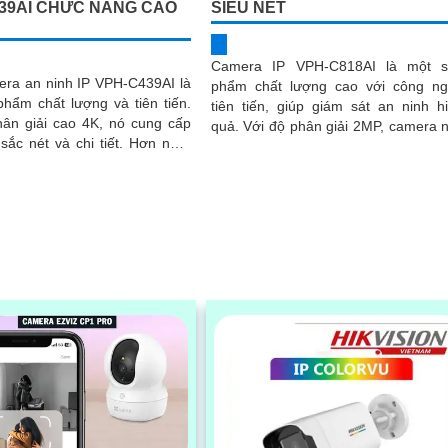
39AI CHỨC NĂNG CAO
SIÊU NÉT
Camera IP VPH-C818AI là một s
era an ninh IP VPH-C439AI là
phẩm chất lượng cao với công n
hẩm chất lượng và tiên tiến.
tiên tiến, giúp giám sát an ninh h
hân giải cao 4K, nó cung cấp
quả. Với độ phân giải 2MP, camera này
 nét và chi tiết. Hơn nữa,
cho hình ảnh sắc nét và chi tiết
 công nghệ AI...