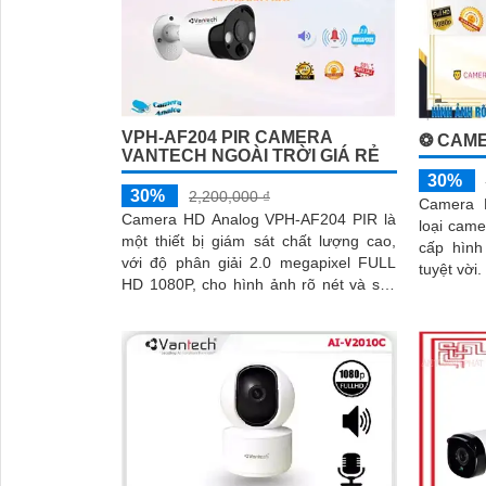
VPH-AF204 PIR CAMERA
❂ CAME
VANTECH NGOÀI TRỜI GIÁ RẺ
30%
30%
2,200,000 ₫
Camera 
Camera HD Analog VPH-AF204 PIR là
loại came
một thiết bị giám sát chất lượng cao,
cấp hình
với độ phân giải 2.0 megapixel FULL
tuyệt vời. Được trang bị công nghệ tiê
HD 1080P, cho hình ảnh rõ nét và sắc
tiến, nó 
nét. Thiết bị này cung cấp khả...