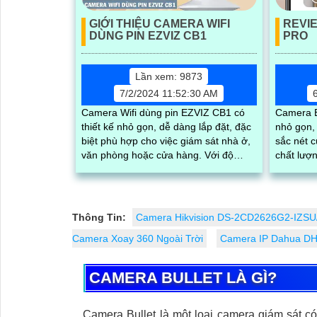
GIỚI THIỆU CAMERA WIFI
REVI
DÙNG PIN EZVIZ CB1
PRO
Lần xem: 9873
7/2/2024 11:52:30 AM
Camera Wifi dùng pin EZVIZ CB1 có
Camera E
thiết kế nhỏ gọn, dễ dàng lắp đặt, đặc
nhỏ gọn,
biệt phù hợp cho việc giám sát nhà ở,
sắc nét c
văn phòng hoặc cửa hàng. Với độ
chất lượng
phân giải full HD 1080p, tích hợp loa
ra camer
và mic, đèn hồng ngoại thông minh
quay...
cho ra hình ảnh chất lượng ban đêm
Thông Tin:
Camera Hikvision DS-2CD2626G2-IZSU
Camera Xoay 360 Ngoài Trời
Camera IP Dahua D
CAMERA BULLET LÀ GÌ?
Camera Bullet là một loại camera giám sát c