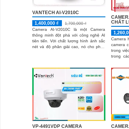
VANTECH AI-V2010C
CAMERA
CHẤT 
1,400,000 ₫
1,700,000 ₫
Camera AI-V2010C là một Camera
1,260,0
thông minh đột phá với công nghệ AI
Camera H
tiên tiến. Với chất lượng hình ảnh sắc
camera c
nét và độ phân giải cao, nó cho phép
trong việ
bạn quan sát và ghi lại mọi chi tiết một
trong các 
cách rõ ràng
lượng hìn
VP-4491VDP CAMERA
CAMERA