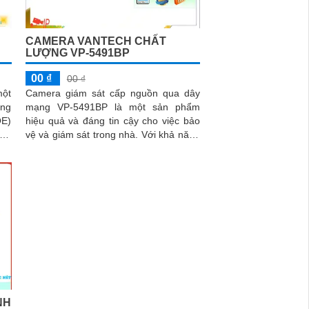
CAMERA VANTECH CHẤT
LƯỢNG VP-5491BP
00 ₫
00 ₫
một
Camera giám sát cấp nguồn qua dây
ụng
mạng VP-5491BP là một sản phẩm
OE)
hiệu quả và đáng tin cậy cho việc bảo
 dữ
vệ và giám sát trong nhà. Với khả năng
.
chống ngược sáng DWDR 120db,
camera...
NH