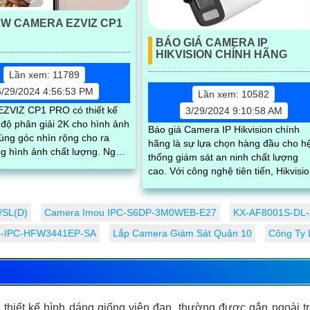
EW CAMERA EZVIZ CP1
BÁO GIÁ CAMERA IP
HIKVISION CHÍNH HÃNG
Lần xem: 11789
6/29/2024 4:56:53 PM
Lần xem: 10582
ZVIZ CP1 PRO có thiết kế
3/29/2024 9:10:58 AM
 độ phân giải 2K cho hình ảnh
Báo giá Camera IP Hikvision chính
ùng góc nhìn rộng cho ra
hãng là sự lựa chọn hàng đầu cho h
 hình ảnh chất lượng. Ngoài
thống giám sát an ninh chất lượng
a còn sở hữu tính năng
cao. Với công nghệ tiên tiến, Hikvision
cam kết mang lại hình ảnh sắc nét, 
tin cậy cao và tính năng thông minh
/SL(D)
Camera Imou IPC-S6DP-3M0WEB-E27
KX-AF8001S-DL-A
H-IPC-HFW3441EP-SA
Lắp Camera Giám Sát Quận 10
Công Ty 
ó thiết kế hình dáng giống viên đạn, thường được gắn ngoài t