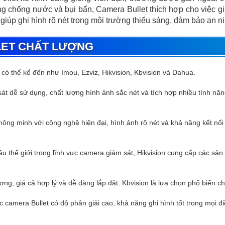
ng chống nước và bụi bẩn, Camera Bullet thích hợp cho việc giám
 giúp ghi hình rõ nét trong môi trường thiếu sáng, đảm bảo an n
LET CHẤT LƯỢNG
có thể kể đến như Imou, Ezviz, Hikvision, Kbvision và Dahua.
át dễ sử dụng, chất lượng hình ảnh sắc nét và tích hợp nhiều tính nă
ng minh với công nghệ hiện đại, hình ảnh rõ nét và khả năng kết nối
 thế giới trong lĩnh vực camera giám sát, Hikvision cung cấp các sản
g, giá cả hợp lý và dễ dàng lắp đặt. Kbvision là lựa chọn phổ biến ch
 camera Bullet có độ phân giải cao, khả năng ghi hình tốt trong mọi 