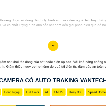
thường được sử dụng để ghi lại hình ảnh và video ngoài trời hay những 
 và có chất lượng hình ảnh sắc nét đem đến giải pháp hiệu quả để bả
ám sát khỏi tác động của sét hoặc điện áp cao. Với khả năng chống sé
đánh. Giảm thiểu nguy cơ hư hỏng do quá tải điện từ, đảm bảo an toàn v
CAMERA CÓ AUTO TRAKING VANTEC
Hồng Ngoại
Full Color
AI
CMOS
Xoay 360
Speed Dome