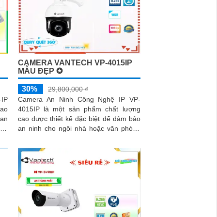
CAMERA VANTECH VP-4015IP
MẪU ĐẸP ✪
30%
29,800,000 ₫
-IP
Camera An Ninh Công Nghệ IP VP-
cao
4015IP là một sản phẩm chất lượng
uan
cao được thiết kế đặc biệt để đảm bảo
an ninh cho ngôi nhà hoặc văn phòng
của bạn. Với độ phân giải 4 megapixel,
nó cung cấp hình ảnh rõ ràng và sắc
nét