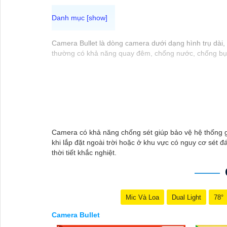
Camera Bullet là dòng camera dưới dạng hình trụ dài, 
thường có khả năng quay đêm, chống nước, chống bụi,
Camera có khả năng chống sét giúp bảo vệ hệ thống gi
khi lắp đặt ngoài trời hoặc ở khu vực có nguy cơ sét 
thời tiết khắc nghiệt.
Mic Và Loa
Dual Light
78°
Camera Bullet