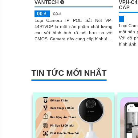
VANTECH ❂
VPH-C4
CẤP
00 ₫
00 ₫
Loại Camera IP POE Sắt Nét VP-
Loại Cam
4491VDP là một sản phẩm chất lượng
một sản p
cao với hình ảnh rõ nét hơn so với
Với độ p
CMOS. Camera này cung cấp hình ảnh
hình ảnh sắc
sinh động và mượt giúp bạn theo dõi
tính năng
qua mạng LAN hoặc Internet
TIN TỨC MỚI NHẤT