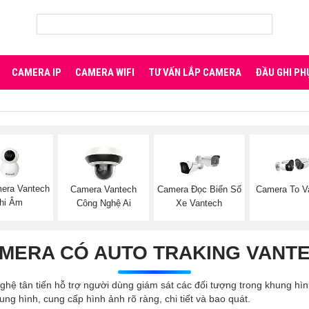
CAMERA IP
CAMERA WIFI
TƯ VẤN LẮP CAMERA
ĐẦU GHI PH
era Vantech
Camera Vantech
Camera Đọc Biển Số
Camera To V
hi Âm
Công Nghệ Ai
Xe Vantech
MERA CÓ AUTO TRAKING VANT
hệ tân tiến hỗ trợ người dùng giám sát các đối tượng trong khung hì
ng hình, cung cấp hình ảnh rõ ràng, chi tiết và bao quát.