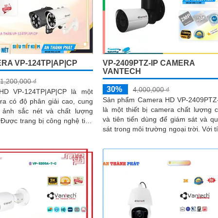
RA VP-124TP|AP|CP
VP-2409PTZ-IP CAMERA
VANTECH
1,200,000 ₫
30%
4,000,000 ₫
HD VP-124TP|AP|CP là một
Sản phẩm Camera HD VP-2409PTZ
ra có độ phân giải cao, cung
là một thiết bị camera chất lượng 
 ảnh sắc nét và chất lượng
và tiên tiến dùng để giám sát và q
n
sát trong môi trường ngoại trời. Với tính
cho phép người dùng theo...
năng Pan-Tilt-Zoom (PTZ),...