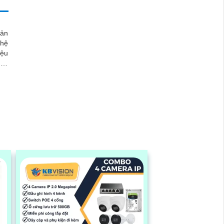
ản
ghệ
iệu