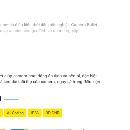
nơi có điều kiện thời tiết khắc nghiệt. Camera Bullet
o vệ an ninh cho gia đình và doanh nghiệp.
t giúp camera hoạt động ổn định và bền bỉ, đặc biệt
à kéo dài tuổi thọ của camera, ngay cả trong điều kiện
H
AI Coding
IP66
3D DNR