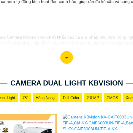
 camera tự động kích hoạt đèn cảnh báo, giúp răn đe kẻ xấu và cung 
 mua Camera Kbvision với chiết khấu cao và giải pháp phù hợp trong ng
 với chiết khấu hấp dẫn? Hãy đến với chúng tôi để nhận ưu đãi đặc bi
 giải pháp phù hợp? Liên hệ ngay với chúng tôi để được hỗ trợ tốt nhấ
h hãng với chiết khấu cao nhất trên thị trường. Hãy đến với chúng tôi
công trong việc tiếp cận khách hàng và tăng cơ hội bán hàng của bạn. 
CAMERA DUAL LIGHT KBVISION
ual Light
78°
Hồng Ngoại
Full Color
2.0 MP
CMOS
Xoa