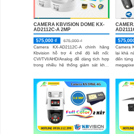
CAMERA KBVISION DOME KX-
CAMERA
AD2112C-A 2MP
AD2111
575,000 ₫
575,00
675,000 ₫
Camera KX-AD2112C-A chính hãng
Camera K
Kbvision hỗ trợ 4 chế độ kết nối:
lại khả n
CVI/TVI/AHD/Analog đễ dàng tích hợp
đến từng 
trong nhiều hệ thống giám sát khác
megapixel. Camera đượcc cải thi
nhau. Camera trang bị cảm biến hình
năng giám
ảnh CMOS hỗ trợ ghi hình sắc nét chất
lượng 1080P