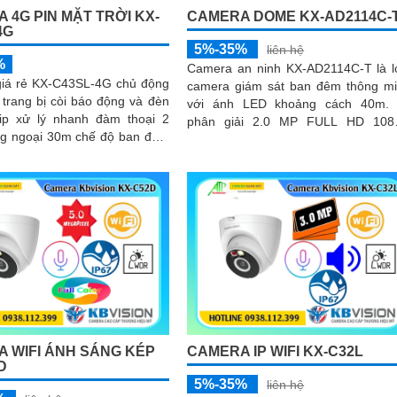
 4G PIN MẶT TRỜI KX-
CAMERA DOME KX-AD2114C-
4G
5%-35%
liên hệ
%
Camera an ninh KX-AD2114C-T là l
iá rẻ KX-C43SL-4G chủ động
camera giám sát ban đêm thông m
trang bị còi báo động và đèn
với ánh LED khoảng cách 40m. đ
phân giải 2.0 MP FULL HD 1080
ng ngoại 30m chế độ ban đêm
Chống ngược sáng DWDR lắp tro
 dụng tâm pin năng lượng...
nhà tốt với Cảm Biến CMOS
 WIFI ÁNH SÁNG KÉP
CAMERA IP WIFI KX-C32L
D
5%-35%
liên hệ