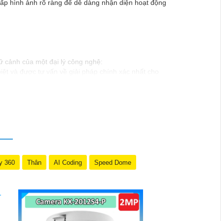
cấp hình ảnh rõ ràng để dễ dàng nhận diện hoạt động
ữ cảnh của một đại lý công nghệ:
ệt và được tư vấn về giải pháp chính xác nhất cho
t từ đội ngũ chuyên gia có kinh nghiệm!"
 để trải nghiệm dịch vụ tốt nhất và nhận được sự tư
Nếu có bất kỳ yêu cầu hay câu hỏi nào khác, bạn có
y 360
Thân
AI Coding
Speed Dome