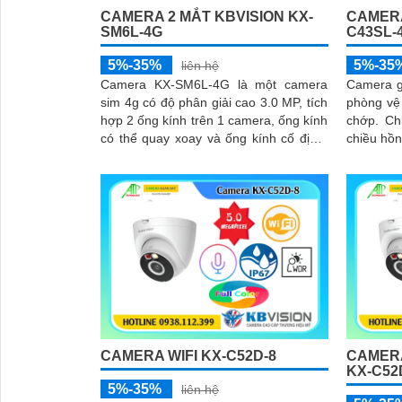
CAMERA 2 MẮT KBVISION KX-
CAMERA
SM6L-4G
C43SL-
5%-35%
5%-35
liên hệ
Camera KX-SM6L-4G là một camera
Camera g
sim 4g có độ phân giải cao 3.0 MP, tích
phòng vệ 
hợp 2 ống kính trên 1 camera, ống kính
chớp. Chip xử lý nhanh đàm thoại 2
có thể quay xoay và ống kính cố định.
chiều hồ
Được trang bị công nghệ...
4G. Sử
CAMERA WIFI KX-C52D-8
CAMERA
KX-C52
5%-35%
liên hệ