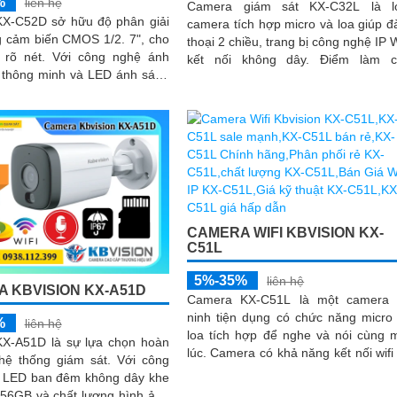
%
liên hệ
Camera giám sát KX-C32L là lo
X-C52D sở hữu độ phân giải
camera tích hợp micro và loa giúp 
 cảm biến CMOS 1/2. 7", cho
thoại 2 chiều, trang bị công nghệ IP W
Với công nghệ ánh
kết nối không dây. Điểm làm cho
 thông minh và LED ánh sáng
camera này được bán nhiều hơn
30m, thiết bị giúp ghi...
camera trang bị ánh sáng kép để g
sát ban đêm
CAMERA WIFI KBVISION KX-
C51L
5%-35%
liên hệ
 KBVISION KX-A51D
Camera KX-C51L là một camera 
ninh tiện dụng có chức năng micro
%
liên hệ
loa tích hợp để nghe và nói cùng 
X-A51D là sự lựa chọn hoàn
lúc. Camera có khả năng kết nối wifi và
thống giám sát. Với công
sử dụng công nghệ ánh sáng kép 
 LED ban đêm không dây khe
hình ảnh sắc nét đến 5
256GB và chất lượng hình ảnh