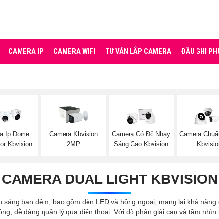
CAMERA IP
CAMERA WIFI
TƯ VẤN LẮP CAMERA
ĐẦU GHI PH
a Ip Dome
Camera Kbvision
Camera Có Độ Nhạy
Camera Chuẩn
lor Kbvision
2MP
Sáng Cao Kbvision
Kbvisio
CAMERA DUAL LIGHT KBVISION
h sáng ban đêm, bao gồm đèn LED và hồng ngoại, mang lại khả năng qu
ng, dễ dàng quản lý qua điện thoại. Với độ phân giải cao và tầm nhì