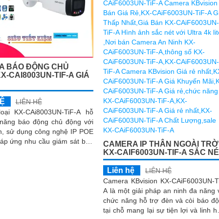
A BÁO ĐỘNG CHỦ
X-CAI8003UN-TIF-A GIÁ
HỆ
LIÊN HỆ
oại KX-CAi8003UN-TiF-A hỗ
 năng báo động chủ động với
èn, sử dụng công nghệ IP POE
CAMERA IP THÂN NGOÀI TRỜ
nh sáng kép thông minh, hình
KX-CAIF6003UN-TIF-A SẮC N
lượng 8
Liên hệ
LIÊN HỆ
Camera KBvision KX-CAiF6003UN-T
A là một giải pháp an ninh đa năng 
chức năng hỗ trợ đèn và còi báo đ
tại chỗ mang lại sự tiện lợi và linh h