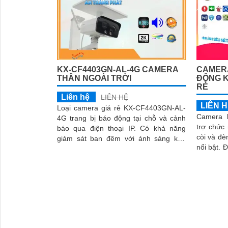
KX-CF4403GN-AL-4G CAMERA
CAMER
THÂN NGOÀI TRỜI
ĐỘNG K
RẺ
Liên hệ
LIÊN HỆ
LIÊN 
Loại camera giá rẻ KX-CF4403GN-AL-
Camera l
4G trang bị báo động tại chỗ và cảnh
trợ chức
báo qua điện thoại IP. Có khả năng
còi và đ
giám sát ban đêm với ánh sáng kép
nổi bật. Đáp ứng nhu cầu giám sát ban
thông minh Ultra 2k, hình ảnh sắc nét
'
đêm với á
ảnh chất 