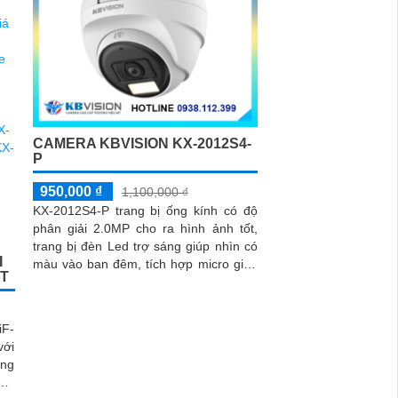
CAMERA KBVISION KX-2012S4-
P
950,000 ₫
1,100,000 ₫
KX-2012S4-P trang bị ống kính có độ
phân giải 2.0MP cho ra hình ảnh tốt,
trang bị đèn Led trợ sáng giúp nhìn có
I
màu vào ban đêm, tích hợp micro giúp
ÉT
thu được âm thanh cùng với hình ảnh,
camera này sẽ sử dụng chung với đầu
ghi hình
iF-
với
ộng
oạt