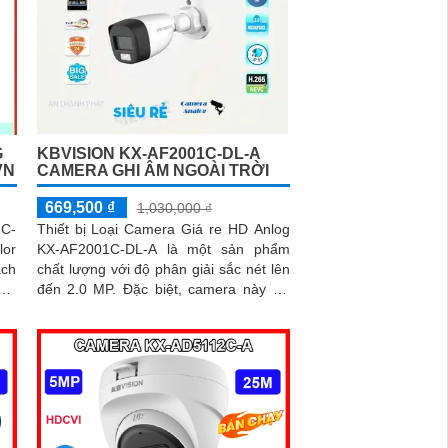
G
KBVISION KX-AF2001C-DL-A
VN
CAMERA GHI ÂM NGOÀI TRỜI
669,500 ₫
1,030,000 ₫
1C-
Thiết bị Loại Camera Giá re HD Anlog
lor
KX-AF2001C-DL-A là một sản phẩm
ách
chất lượng với độ phân giải sắc nét lên
 mỹ
đến 2.0 MP. Đặc biệt, camera này rất
CVI
thích hợp để xem trên điện thoại di
động