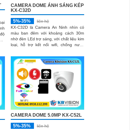
T
CAMERA DOME ÁNH SÁNG KÉP
KX-C32D
5%-35%
liên hệ
oại
KX-C32D là Camera An Ninh nhìn có
inh
màu ban đêm với khoảng cách 30m
ộ
nhờ đèn LEd trợ sáng, với chất liệu kim
P.
loại, hỗ trợ kết nối wifi, chống nước
ng
chuẩn IP 67, với độ phân giải 3.0MP
cho ra hình ảnh sắc nét, tích hợp micro
và khe cắm thẻ nhớ 265GB
CAMERA DOME 5.0MP KX-C52L
5%-35%
liên hệ