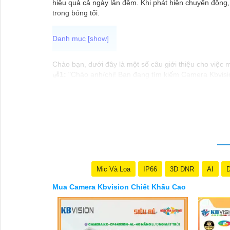
hiệu quả cả ngày lẫn đêm. Khi phát hiện chuyển động,
trong bóng tối.
Chào bạn, dưới đây là một số câu giới thiệu cho việc
🛃
1:
"Chào anh/chị! Bạn đang tìm kiếm Camera Kbvision
nhu cầu an ninh của bạn!"
️🏅️
2:
"Bạn muốn mua Camera Kbvision với giá ưu đãi và
️🥈
3:
"Chúng tôi cam kết cung cấp Camera Kbvision chín
vấn chuyên nghiệp về giải pháp an ninh cần thiết!"
Hy vọng những câu giới thiệu trên sẽ giúp bạn thành 
thể chia sẻ để tôi hỗ trợ bạn tốt hơn!
Mic Và Loa
IP66
3D DNR
AI
D
Mua Camera Kbvision Chiết Khấu Cao