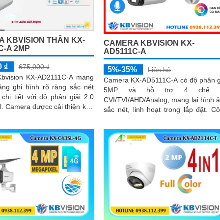
 KBVISION THÂN KX-
CAMERA KBVISION KX-
C-A 2MP
AD5111C-A
0 ₫
675,000 ₫
5%-35%
Liên hệ
bvision KX-AD2111C-A mang
Camera KX-AD5111C-A có độ phân g
ăng ghi hình rõ ràng sắc nét
5MP và hỗ trợ 4 chế 
chi tiết với độ phân giải 2.0
CVI/TVI/AHD/Analog, mang lại hình 
ện khả
sắc nét, linh hoạt trong lắp đặt. Công
 sát an ninh ban...
nghệ Full Color với ánh sáng kép th
minh giúp quan sát rõ cả ngày lẫn đ
với tầm xa đèn LED trắng 20m và h
ngoại 30m