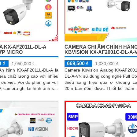
 KX-AF2011L-DL-A
CAMERA GHI ÂM CHÍNH HÃN
ỢP MICRO
KBVISION KX-AF2001C-DL-A-
0 ₫
669,500 ₫
1,050,000 ₫
1,030,000 ₫
n Ninh KX-AF2011L-DL-A là
Camera Kbvision Analog KX-AF200
ra chất lượng cao với nhiều
DL-A-VN sử dụng công nghệ Full Co
ới độ phân giải Full
thiếu sáng hiệu quả ở khoảng c
 camera ghi lại hình ảnh sắc
20m ban đêm được Thiết kế thẩm
àng, giúp người dùng dễ dàng
chất lượng cao với công nghệ AHD 
được mọi chi tiết
TVI...