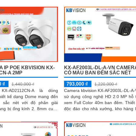
trong lắp đặt. Công nghệ...
 IP POE KBVISION KX-
KX-AF2003L-DL-A-VN CAMER
CN-A 2MP
CÓ MÀU BAN ĐÊM SẮC NÉT
0 ₫
793,000 ₫
1,440,000 ₫
1,220,000 ₫
 KX-AD2112CN-A là dòng
Camera kbvision KX-AF2003L-DL-A
hiết kế dạng Dome mang đến
sử dụng công nghệ HD 2.0 MP hỗ 
 sắc nét với độ phân giải
xem Full Color 40m ban đêm. Thiết kế
 bị ống kính 2. 8mm cung
độc đáo cho nhà xưởng, kho hàng 
ảnh góc quan sát rộng 105 độ
đặt ngoài trời đảm bảo hình ảnh rõ n