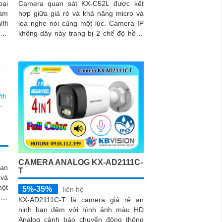
ại
Camera quan sát KX-C52L được kết
đàm
hợp giữa giá rẻ và khả năng micro và
Ifi
loa nghe nói cùng một lúc. Camera IP
không dây này trang bị 2 chế độ hồng
 là
ngoại và led trợ sáng giúp giám sát ban
iám
đêm hiệu quả, thiết kế dome nhỏ gọn
cho ra gốc nhìn rộng đáng để tham
khảo
CAMERA ANALOG KX-AD2111C-
an
T
 và
một
5%-35%
liên hệ
KX-AD2111C-T là camera giá rẻ an
cho
ninh ban đêm với hình ảnh màu HD
Analog cảnh báo chuyển động thông