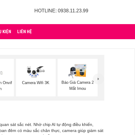
HOTLINE: 0938.11.23.99
Ụ KIỆN
LIÊN HỆ
Báo Giá Camera 2
 Onvif
Camera Wifi 3K
Mắt Imou
n
an sát sắc nét. Nhờ chip AI tự động điều khiển,
n ban đêm có màu sắc chân thực, camera giúp giám sát