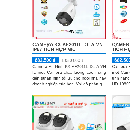
giúp giám sát bảo vệ an ninh ban đêm
một cách linh hoạt
CAMERA KX-AF2011L-DL-A-VN
CAMERA
IP67 TÍCH HỢP MIC
TÍCH H
682,500 ₫
682,50
1,050,000 ₫
Camera An Ninh KX-AF2011L-DL-A-VN
Camera A
là một Camera chất lượng cao mang
một Came
đến sự an ninh tối ưu cho ngôi nhà hay
tính năng ưu việt. V
doanh nghiệp của bạn. Với độ phân giải
HD 1080P,
Full HD, camera cho hình ảnh sắc nét,
nét, rõ r
rõ ràng
quan sát 