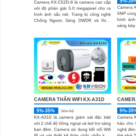
5%-35
Camera KX-C52D-8 là camera cao cấp
Camera K
với độ phân giải 5.0 megapixel cho ra
5MP cùng
hình ảnh sắc nét. Trang bị công nghệ
hình ảnh rõ nét. 
Chống Ngược Sáng DWDR và thiếu
sáng kép
sáng Full Color 30m camera hoàn
ấm tầm xa 
hảo...
CAMERA THÂN WIFI KX-A31D
CAMERA
5%-35%
5%-35
liên hệ
KX-A31D là camera giám sát đặc biệt
Camera K
với 2 chế độ hồng ngoại và led trợ sáng
hảo cho hệ 
ban đêm. Camera sử dụng kết nối Wifi
nghệ đèn
IP và với thiết kế thân chắc chắn kèm
thẻ nhớ 