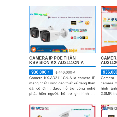
CAMERA IP POE THÂN
CAMERA
KBVISION KX-AD2111CN-A
AD2112
936,000 ₫
936,00
1,440,000 ₫
Camera KX-AD2111CN-A là camera IP
Camera
mạng chất lượng cao thiết kế dạng thân
camera t
dài cố định, được hỗ trợ công nghệ
hình ảnh
phát hiện người, hỗ trợ ghi hình độ
2.0MP, trang
phân giải độ nét cao 2.0MP, camera
cấp hình 
trang bị ánh sáng kép thông minh cho
phép chuyển đổi linh hoạt giữa chế độ
hồng ngoại và led trợ sáng ban đêm,