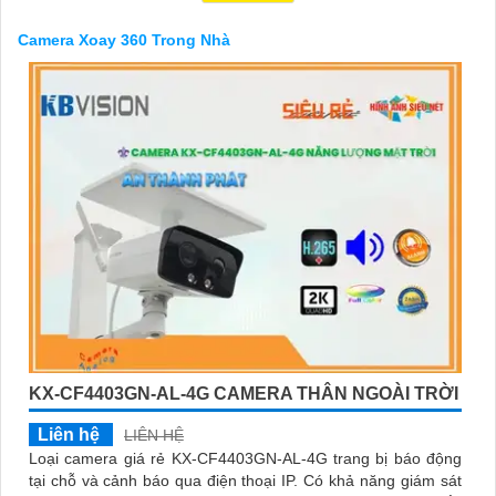
xác và liên tục. Đồng thời, việc kết nối dễ dàng với hệ thống lưu
trữ và điều khiển từ xa thông qua ứng dụng di động giúp quản lý
Camera Xoay 360 Trong Nhà
dữ liệu và kiểm soát camera một cách nhanh chóng và tiện lợi.
Với Camera Xoay 360 Trong Nhà Chuyên nghiệp, dự án của bạn
sẽ được bảo vệ tốt và mọi hoạt động sẽ được giám sát một cách
chuyên nghiệp, chắc chắn an ninh và an toàn cho mọi người và
tài sản bên trong nhà. Hãy chọn lựa sản phẩm này để nâng cao
hiệu quả và chất lượng quản lý dự án của bạn.
'
KX-CF4403GN-AL-4G CAMERA THÂN NGOÀI TRỜI
Liên hệ
LIÊN HỆ
Loại camera giá rẻ KX-CF4403GN-AL-4G trang bị báo động
tại chỗ và cảnh báo qua điện thoại IP. Có khả năng giám sát