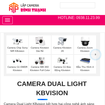
HOTLINE: 0938.11.23.99
Toggle
navigation
Camera Chip Sony
Camera Kbvision
Camera Kbvision
Camera Zoom
NIR KBvision
Giá Rẻ
2K
Kbvision
Camera Có DWDR
Camera Wifi 360
Camera Có Báo
Đầu Thu Hình 4
Kbvision
Kbvision Full Color
Động Kbvision
Kbvision
CAMERA DUAL LIGHT
KBVISION
Camera Dual Light KBvision kết hợp hai công nghệ ánh sáng