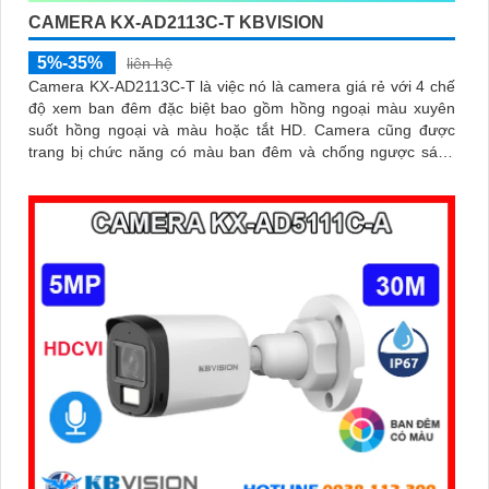
CAMERA KX-AD2113C-T KBVISION
5%-35%
liên hệ
Camera KX-AD2113C-T là việc nó là camera giá rẻ với 4 chế
độ xem ban đêm đặc biệt bao gồm hồng ngoại màu xuyên
suốt hồng ngoại và màu hoặc tắt HD. Camera cũng được
trang bị chức năng có màu ban đêm và chống ngược sáng
DWDR giúp thấy rõ hơn trong môi trường ánh sáng ngược