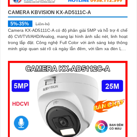
CAMERA KBVISION KX-AD5111C-A
5%-35%
Liên hệ
Camera KX-AD5111C-A có độ phân giải 5MP và hỗ trợ 4 chế
độ CVI/TVI/AHD/Analog, mang lại hình ảnh sắc nét, linh hoạt
trong lắp đặt. Công nghệ Full Color với ánh sáng kép thông
minh giúp quan sát rõ cả ngày lẫn đêm, với tầm xa đèn LED
trắng 20m và hồng ngoại 30m