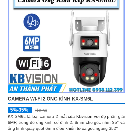
CAMERA WI-FI 2 ỐNG KÍNH KX-SM6L
5%-35%
liên hệ
KX-SM6L là loại camera 2 mắt của KBvision với độ phân giải
6MP, trong đó ống kính cố định 2. 8mm cho góc nhìn 95° và
ống kính quay quét 6mm điều khiển từ xa góc ngang 352°