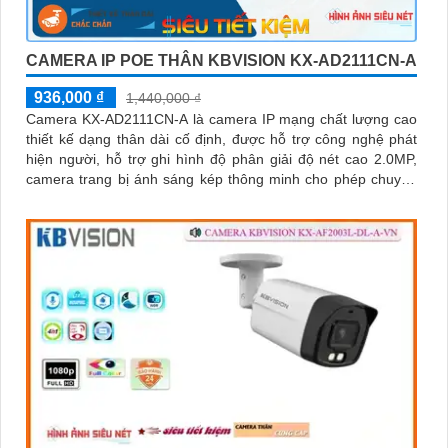
CAMERA IP POE THÂN KBVISION KX-AD2111CN-A
936,000 ₫
1,440,000 ₫
Camera KX-AD2111CN-A là camera IP mạng chất lượng cao
thiết kế dạng thân dài cố định, được hỗ trợ công nghệ phát
hiện người, hỗ trợ ghi hình độ phân giải độ nét cao 2.0MP,
camera trang bị ánh sáng kép thông minh cho phép chuyển
đổi linh hoạt giữa chế độ hồng ngoại và led trợ sáng ban
đêm, giúp giám sát bảo vệ an ninh ban đêm một cách linh
hoạt