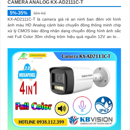
CAMERA ANALOG KX-AD2111C-T
5%-35%
liên hệ
KX-AD2111C-T là camera giá rẻ an ninh ban đêm với hình
ảnh màu HD Analog cảnh báo chuyển động thông minh chip
xử lý CMOS báo động nhận dạng chuyển động hình ảnh sắc
nét Full Color 30m chống trộm hiệu quả nguồn 12V an toàn
truyền tải qua công nghệ AHD CVI TVI BCS tiêu cự cố định 3.
6mm và đầu ghi chức năng xem ban đêm màu