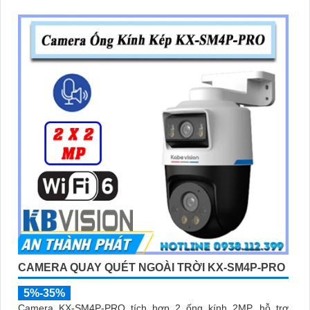
CAMERA QUAY QUÉT NGOÀI TRỜI KX-SM4P-PRO
5%-35%
Camera KX-SM4P-PRO tích hợp 2 ống kính 2MP, hỗ trợ