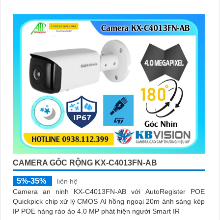
CAMERA GỐC RỘNG KX-C4013FN-AB
5%-35%
liên hệ
Camera an ninh KX-C4013FN-AB với AutoRegister POE
Quickpick chip xử lý CMOS AI hồng ngoại 20m ánh sáng kép
IP POE hàng rào ảo 4.0 MP phát hiện người Smart IR