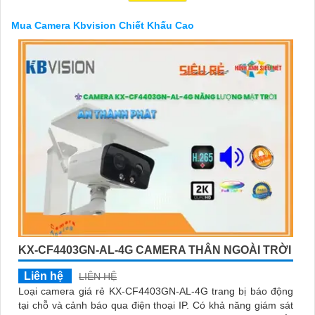
️🥈
3:
"Chúng tôi cam kết cung cấp Camera Kbvision chính hãng
với chiết khấu cao nhất trên thị trường. Hãy đến với chúng tôi để
Mua Camera Kbvision Chiết Khấu Cao
trải nghiệm dịch vụ tốt nhất và nhận được sự tư vấn chuyên
nghiệp về giải pháp an ninh cần thiết!"
Hy vọng những câu giới thiệu trên sẽ giúp bạn thành công trong
việc tiếp cận khách hàng và tăng cơ hội bán hàng của bạn. Nếu
có bất kỳ yêu cầu hay câu hỏi nào khác, bạn có thể chia sẻ để
tôi hỗ trợ bạn tốt hơn!
'
KX-CF4403GN-AL-4G CAMERA THÂN NGOÀI TRỜI
Liên hệ
LIÊN HỆ
Loại camera giá rẻ KX-CF4403GN-AL-4G trang bị báo động
tại chỗ và cảnh báo qua điện thoại IP. Có khả năng giám sát