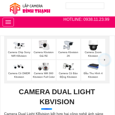
HOTLINE: 0938.11.23.99
Toggle
navigation
Camera Chip Sony
Camera Kbvision
Camera Kbvision
Camera Zoom
NIR KBvision
Giá Rẻ
2K
Kbvision
Camera Có DWDR
Camera Wifi 360
Camera Có Báo
Đầu Thu Hình 4
Kbvision
Kbvision Full Color
Động Kbvision
Kbvision
CAMERA DUAL LIGHT
KBVISION
Camera Dual Light KBvision kết hợp hai công nghệ ánh sáng