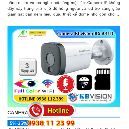
năng micro và loa nghe nói cùng một lúc. Camera IP không
dây này trang bị 2 chế độ hồng ngoại và led trợ sáng giúp
giám sát ban đêm hiệu quả, thiết kế dome nhỏ gọn cho ra
gốc nhìn rộng đáng để tham khảo
CAMERA THÂN WIFI KX-A31D
5%-35%
liên hệ