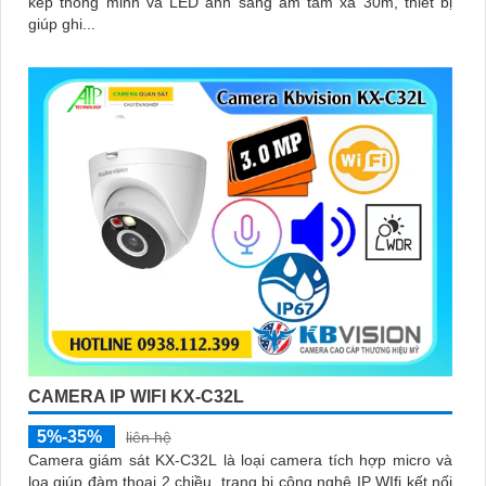
kép thông minh và LED ánh sáng ấm tầm xa 30m, thiết bị
giúp ghi...
CAMERA IP WIFI KX-C32L
5%-35%
liên hệ
Camera giám sát KX-C32L là loại camera tích hợp micro và
loa giúp đàm thoại 2 chiều, trang bị công nghệ IP WIfi kết nối