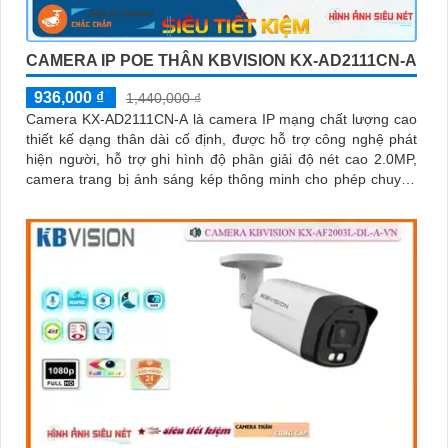
CAMERA IP POE THÂN KBVISION KX-AD2111CN-A
936,000 ₫
1,440,000 ₫
Camera KX-AD2111CN-A là camera IP mạng chất lượng cao
thiết kế dạng thân dài cố định, được hỗ trợ công nghệ phát
hiện người, hỗ trợ ghi hình độ phân giải độ nét cao 2.0MP,
camera trang bị ánh sáng kép thông minh cho phép chuyển
đổi linh hoạt giữa chế độ hồng ngoại và led trợ sáng ban
đêm, giúp giám sát bảo vệ an ninh ban đêm một cách linh
hoạt