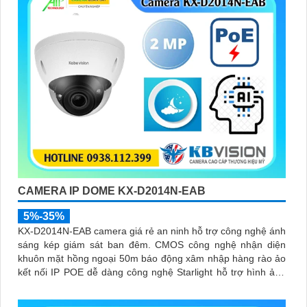
CAMERA IP DOME KX-D2014N-EAB
5%-35%
KX-D2014N-EAB camera giá rẻ an ninh hỗ trợ công nghệ ánh
sáng kép giám sát ban đêm. CMOS công nghệ nhận diện
khuôn mặt hồng ngoại 50m báo động xâm nhập hàng rào ảo
kết nối IP POE dễ dàng công nghệ Starlight hỗ trợ hình ảnh
sắc nét 2