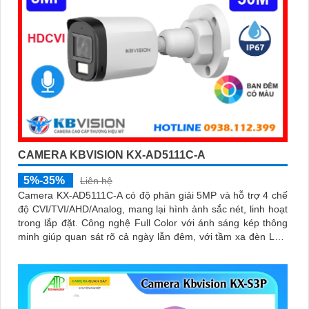
CAMERA KBVISION KX-AD5111C-A
5%-35%
Liên hệ
Camera KX-AD5111C-A có độ phân giải 5MP và hỗ trợ 4 chế
độ CVI/TVI/AHD/Analog, mang lại hình ảnh sắc nét, linh hoạt
trong lắp đặt. Công nghệ Full Color với ánh sáng kép thông
minh giúp quan sát rõ cả ngày lẫn đêm, với tầm xa đèn LED
trắng 20m và hồng ngoại 30m