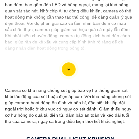
ban đêm, bao gồm đèn LED và hồng ngoại, mang lại khả năng
quan sát sắc nét. Nhờ chip AI tự động điều khiển, camera có thể
hoạt động mà không cần thao tác thủ công, dễ dàng quản lý qua
điện thoại. Với độ phân giải cao và tầm nhìn ban đêm có màu
sắc chân thực, camera giúp giám sát hiệu quả cả ngày lẫn đêm.
Khi phát hiện chuyển động, camera tự động kích hoạt đèn cảnh
báo, giúp răn đe kẻ xấu và cung cấp hình ảnh rõ ràng để dễ
dàng nhận diện hoạt động trong bóng tối.
Chào bạn, dưới đây là một số câu giới thiệu cho việc mua
Camera Kbvision với chiết khấu cao và giải pháp phù hợp trong
Camera có khả năng chống sét giúp bảo vệ hệ thống giám sát
ngữ cảnh của một đại lý công nghệ:
khỏi tác động của sét hoặc điện áp cao. Với khả năng chống sét
🛃
1:
"Chào anh/chị! Bạn đang tìm kiếm Camera Kbvision với
giúp camera hoạt động ổn định và bền bỉ, đặc biệt khi lắp đặt
chiết khấu hấp dẫn? Hãy đến với chúng tôi để nhận ưu đãi đặc
ngoài trời hoặc ở khu vực có nguy cơ sét đánh. Giảm thiểu nguy
biệt và được tư vấn về giải pháp chính xác nhất cho nhu cầu an
cơ hư hỏng do quá tải điện từ, đảm bảo an toàn và kéo dài tuổi
ninh của bạn!"
thọ của camera, ngay cả trong điều kiện thời tiết khắc nghiệt.
️🏅️
2:
"Bạn muốn mua Camera Kbvision với giá ưu đãi và giải
pháp phù hợp? Liên hệ ngay với chúng tôi để được hỗ trợ tốt
nhất từ đội ngũ chuyên gia có kinh nghiệm!"
CAMERA DUAL LIGHT KBVISION