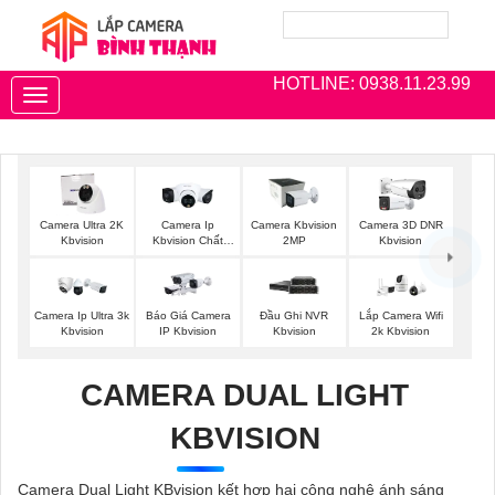
HOTLINE: 0938.11.23.99
Toggle
navigation
Camera Ultra 2K
Camera Ip
Camera Kbvision
Camera 3D DNR
Kbvision
Kbvision Chất
2MP
Kbvision
Lượng
Báo Giá Camera
Camera Ip Ultra 3k
Đầu Ghi NVR
Lắp Camera Wifi
IP Kbvision
Kbvision
Kbvision
2k Kbvision
CAMERA DUAL LIGHT
KBVISION
Camera Dual Light KBvision kết hợp hai công nghệ ánh sáng