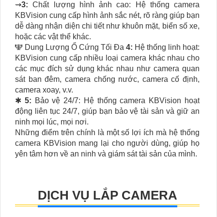
⇝
3:
Chất lượng hình ảnh cao: Hệ thống camera
KBVision cung cấp hình ảnh sắc nét, rõ ràng giúp bạn
dễ dàng nhận diện chi tiết như khuôn mặt, biển số xe,
hoặc các vật thể khác.
🕎 Dung Lượng Ổ Cứng Tối Đa
4:
Hệ thống linh hoạt:
KBVision cung cấp nhiều loại camera khác nhau cho
các mục đích sử dụng khác nhau như camera quan
sát ban đêm, camera chống nước, camera cố định,
camera xoay, v.v.
✱
5:
Bảo vệ 24/7: Hệ thống camera KBVision hoạt
động liên tục 24/7, giúp bạn bảo vệ tài sản và giữ an
ninh mọi lúc, mọi nơi.
Những điểm trên chính là một số lợi ích mà hệ thống
camera KBVision mang lại cho người dùng, giúp họ
yên tâm hơn về an ninh và giám sát tài sản của mình.
DỊCH VỤ LẮP CAMERA