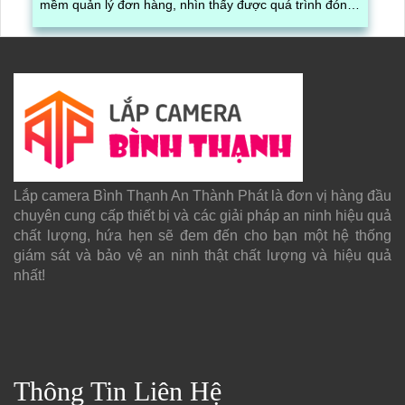
mềm quản lý đơn hàng, nhìn thấy được quá trình đóng
gói hàng hóa, kèm theo đấy là quy trình đóng gói cũng
được ghi lại một cách dễ dàng
Lắp camera Bình Thạnh An Thành Phát là đơn vị hàng đầu
chuyên cung cấp thiết bị và các giải pháp an ninh hiệu quả
chất lượng, hứa hẹn sẽ đem đến cho bạn một hệ thống
giám sát và bảo vệ an ninh thật chất lượng và hiệu quả
nhất!
Thông Tin Liên Hệ