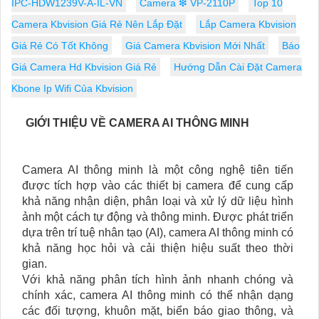
IPC-HDW1239V-A-IL-VN
Camera ❇ VP-2110P
Top 10
Camera Kbvision Giá Rẻ Nên Lắp Đặt
Lắp Camera Kbvision
Giá Rẻ Có Tốt Không
Giá Camera Kbvision Mới Nhất
Báo
Giá Camera Hd Kbvision Giá Rẻ
Hướng Dẫn Cài Đặt Camera
Kbone Ip Wifi Của Kbvision
GIỚI THIỆU VỀ CAMERA AI THÔNG MINH
Camera AI thông minh là một công nghệ tiên tiến
được tích hợp vào các thiết bị camera để cung cấp
khả năng nhận diện, phân loại và xử lý dữ liệu hình
ảnh một cách tự động và thông minh. Được phát triển
dựa trên trí tuệ nhân tạo (AI), camera AI thông minh có
khả năng học hỏi và cải thiện hiệu suất theo thời
gian.
Với khả năng phân tích hình ảnh nhanh chóng và
chính xác, camera AI thông minh có thể nhận dạng
các đối tượng, khuôn mặt, biển báo giao thông, và