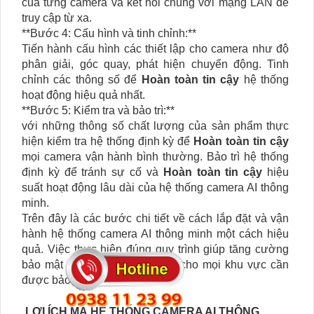
của từng camera và kết nối chúng với mạng LAN để
truy cập từ xa.
**Bước 4: Cấu hình và tinh chỉnh:**
Tiến hành cấu hình các thiết lập cho camera như độ
phân giải, góc quay, phát hiện chuyển động. Tinh
chỉnh các thông số để
Hoàn toàn tin cậy
hệ thống
hoạt động hiệu quả nhất.
**Bước 5: Kiểm tra và bảo trì:**
với những thông số chất lượng của sản phẩm thực
hiện kiểm tra hệ thống định kỳ để
Hoàn toàn tin cậy
mọi camera vận hành bình thường. Bảo trì hệ thống
định kỳ để tránh sự cố và
Hoàn toàn tin cậy
hiệu
suất hoạt động lâu dài của hệ thống camera AI thông
minh.
Trên đây là các bước chi tiết về cách lắp đặt và vận
hành hệ thống camera AI thông minh một cách hiệu
quả. Việc thực hiện đúng quy trình giúp tăng cường
bảo mật và giám sát hiệu quả cho mọi khu vực cần
được bảo vệ.
LỢI ÍCH MÀ HỆ THỐNG CAMERA AI THÔNG