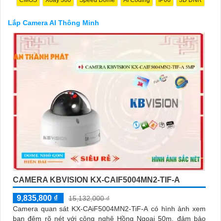
hợp với các thiết bị an ninh khác để tạo lập một hệ thống an ninh
hoàn chỉnh.
Lắp Camera AI Thông Minh
Chúng tôi rất hân hạnh được phục vụ và hợp tác cùng Quý vị.
Trân trọng,
[Công ty TNHH TMDV và đầu ưt An Thành Phát]
'
CAMERA KBVISION KX-CAIF5004MN2-TIF-A
9,835,800 ₫
15,132,000 ₫
Camera quan sát KX-CAiF5004MN2-TiF-A có hình ảnh xem
ban đêm rõ nét với công nghệ Hồng Ngoại 50m, đảm bảo