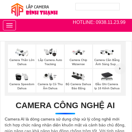
HOTLINE: 0938.11.23.99
Toggle
navigation
Camera Thân Lớn
Lắp Camera Auto
Camera Chip
Camera Cân Bằng
Dahua
Tracking
Wizsense
Ánh Sáng Super
Adapt
Camera Speedom
Camera Ip Có Thu
Bộ Camera Dahua
Đầu Ghi Camera
Dahua
Ậm Dahua
Báo Động
Ip 16 Kênh Dahua
CAMERA CÔNG NGHỆ AI
Camera AI là dòng camera sử dụng chip xử lý công nghệ mới
tích hợp chức năng nhận diện khuôn mặt và cảnh báo chủ động,
giúp nâng cao khả năng báo động chống trộm tốt. Với tính năng