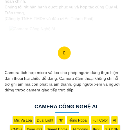
hoàn chỉnh.
Chúng tôi rất hân hạnh được phục vụ và hợp tác cùng Quý vị.
Trân trọng,
[Công ty TNHH TMDV và đầu ưt An Thành Phát]
'
Camera tích hợp micro và loa cho phép người dùng thực hiện
đàm thoại hai chiều dễ dàng. Camera đàm thoại không chỉ hỗ
trợ ghi âm mà còn phát ra âm thanh, giúp người xem và người
đứng trước camera giao tiếp trực tiếp.
CAMERA CÔNG NGHỆ AI
Mic Và Loa
Dual Light
78°
Hồng Ngoại
Full Color
AI
CMOS
Xoay 360
Speed Dome
AI Coding
IP66
3D DNR