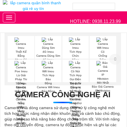
Toggle
HOTLINE: 0938.11.23.99
navigation
Camera Dùng Sim
4G Imou
Camera Wifi
Chống Trộm Imou
Báo Giá Camera
Camera Wifi Imou
IP Hikvision
Báo Động
CAMERA CÔNG NGHỆ AI
Camera AI là dòng camera sử dụng chip xử lý công nghệ mới
tích hợp chức năng nhận diện khuôn mặt và cảnh báo chủ động,
giúp nâng cao khả năng báo động chống trộm tốt. Với tính năng
theo dõi chuyển động, camera tự động phát hiện và ghi lại các