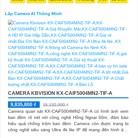
Lắp Camera AI Thông Minh
CAMERA KBVISION KX-CAIF5004MN2-TIF-A
9,835,800 ₫
15,132,000 ₫
Camera quan sát KX-CAiF5004MN2-TiF-A có hình ảnh xem
ban đêm rõ nét với công nghệ Hồng Ngoại 50m, đảm bảo
hiệu quả chống trộm ban đêm. Camera còn được trang bị
công nghệ siêu sáng Ultra 4k lite IP để mang đến hình ảnh
sắc nét và đẹp