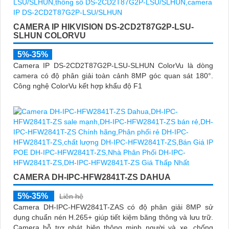
CAMERA IP HIKVISION DS-2CD2T87G2P-LSU-
SLHUN COLORVU
5%-35%
Camera IP DS-2CD2T87G2P-LSU-SLHUN ColorVu là dòng
camera có độ phân giải toàn cảnh 8MP góc quan sát 180°.
Công nghệ ColorVu kết hợp khẩu độ F1
CAMERA DH-IPC-HFW2841T-ZS DAHUA
5%-35%
Liên hệ
Camera DH-IPC-HFW2841T-ZAS có độ phân giải 8MP sử
dụng chuẩn nén H.265+ giúp tiết kiệm băng thông và lưu trữ.
Camera hỗ trợ phát hiện thông minh người và xe, chống