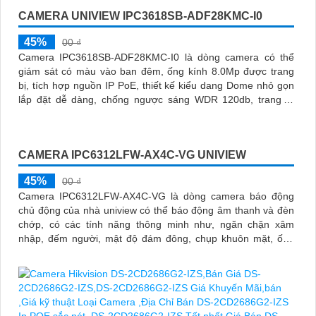
CAMERA UNIVIEW IPC3618SB-ADF28KMC-I0
45%
00 ₫
Camera IPC3618SB-ADF28KMC-I0 là dòng camera có thể
giám sát có màu vào ban đêm, ống kính 8.0Mp được trang
bị, tích hợp nguồn IP PoE, thiết kế kiểu dang Dome nhỏ gọn
lắp đặt dễ dàng, chống ngược sáng WDR 120db, trang bị
chuẩn nén Ultra265/H
CAMERA IPC6312LFW-AX4C-VG UNIVIEW
45%
00 ₫
Camera IPC6312LFW-AX4C-VG là dòng camera báo động
chủ động của nhà uniview có thể báo động âm thanh và đèn
chớp, có các tính năng thông minh như, ngăn chặn xâm
nhập, đếm người, mật độ đám đông, chụp khuôn mặt, ống
kính có thể zoom quang học lên đến 4x