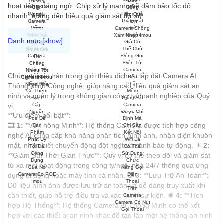
hoạt động đáng ngờ. Chip xử lý mạnh mẽ đảm bảo tốc độ
nhanh, mang đến hiệu quả giám sát tối ưu.
Camera Chống
Xâm Nhập Imou
Chúng tôi xin trân trọng giới thiệu dịch vụ lắp đặt Camera AI
Camera Imou
Nhụa Nhẹ
Thông Minh Công nghệ, giúp nâng cao hiệu quả giám sát an
ninh và quản lý trong không gian công ty/doanh nghiệp của Quý
vị.
**Ưu điểm nổi bật**:
🎞
1:
**AI Thông Minh**: Hệ thống Camera được tích hợp công
nghệ AI cung cấp khả năng phân tích hình ảnh, nhận diện khuôn
mặt, nhận biết chuyển động đột ngột và cảnh báo tự động. ✴️
2:
**Giám Sát Thời Gian Thực**: Quý vị có thể theo dõi và giám sát
từ xa mọi hoạt động trong công ty/ngôi nhà 24/7 thông qua ứng
Camera Có POE
dụng di động hoặc máy tính cá nhân. ✪
3:
**Lưu Trữ An Toàn**:
Imou
Dữ liệu hình ảnh được lưu trữ an toàn và dễ dàng truy xuất khi
cần thiết, giúp hỗ trợ điều tra và xác minh sự kiện. ✺
4:
**Tích
Camera Có Nút
hợp Hệ Thống**: Hệ thống Camera AI Thông Minh có thể kết
Gọi Thoại
hợp với các thiết bị an ninh khác để tạo lập một hệ thống an ninh