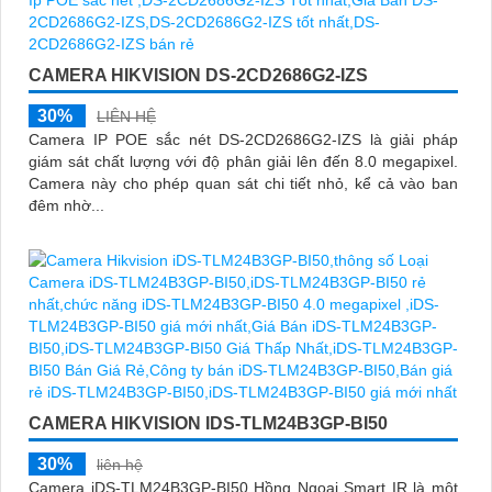
CAMERA HIKVISION DS-2CD2686G2-IZS
30%
LIÊN HỆ
Camera IP POE sắc nét DS-2CD2686G2-IZS là giải pháp
giám sát chất lượng với độ phân giải lên đến 8.0 megapixel.
Camera này cho phép quan sát chi tiết nhỏ, kể cả vào ban
đêm nhờ...
CAMERA HIKVISION IDS-TLM24B3GP-BI50
30%
liên hệ
Camera iDS-TLM24B3GP-BI50 Hồng Ngoại Smart IR là một