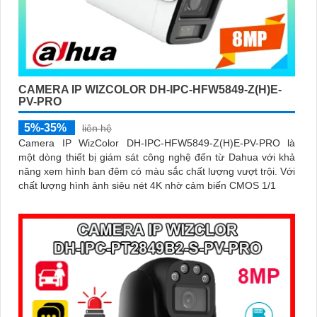
CAMERA IP WIZCOLOR DH-IPC-HFW5849-Z(H)E-
PV-PRO
5%-35%
liên hệ
Camera IP WizColor DH-IPC-HFW5849-Z(H)E-PV-PRO là
một dòng thiết bị giám sát công nghệ đến từ Dahua với khả
năng xem hình ban đêm có màu sắc chất lượng vượt trội. Với
chất lượng hình ảnh siêu nét 4K nhờ cảm biến CMOS 1/1