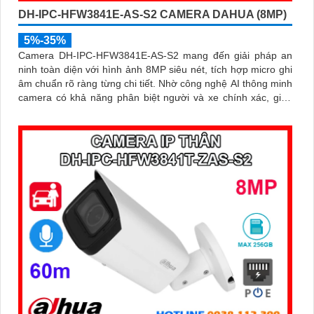
DH-IPC-HFW3841E-AS-S2 CAMERA DAHUA (8MP)
5%-35%
Camera DH-IPC-HFW3841E-AS-S2 mang đến giải pháp an
ninh toàn diện với hình ảnh 8MP siêu nét, tích hợp micro ghi
âm chuẩn rõ ràng từng chi tiết. Nhờ công nghệ AI thông minh
camera có khả năng phân biệt người và xe chính xác, giúp
giám sát hiệu quả và hạn chế cảnh báo giả