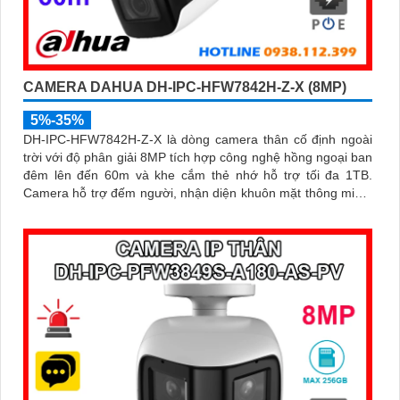
CAMERA DAHUA DH-IPC-HFW7842H-Z-X (8MP)
5%-35%
DH-IPC-HFW7842H-Z-X là dòng camera thân cố định ngoài
trời với độ phân giải 8MP tích hợp công nghệ hồng ngoại ban
đêm lên đến 60m và khe cắm thẻ nhớ hỗ trợ tối đa 1TB.
Camera hỗ trợ đếm người, nhận diện khuôn mặt thông minh,
chuẩn nén POE, đạt tiêu chuẩn chống nước IP67, phù hợp
cho các khu vực giám sát ngoài trời, hỗ trợ tính năng quản lý
chỗ đỗ xe hiệu quả cho các bãi giữ xe