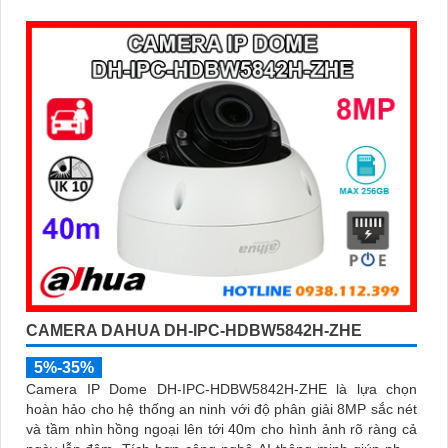
được tích hợp micro ghi âm, khe thẻ nhớ lên đến 512GB và
công nghệ phân biệt người và phương tiện, nâng cao độ
chính xác trong cảnh báo, hỗ trợ POE tiện lợi
CAMERA DAHUA DH-IPC-HDBW5842H-ZHE
5%-35%
Camera IP Dome DH-IPC-HDBW5842H-ZHE là lựa chọn
hoàn hảo cho hệ thống an ninh với độ phân giải 8MP sắc nét
và tầm nhìn hồng ngoại lên tới 40m cho hình ảnh rõ ràng cả