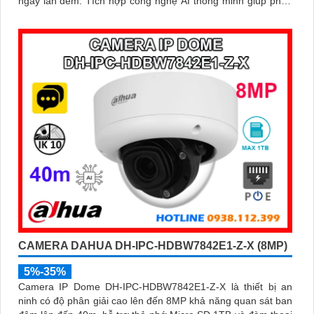
ngày lẫn đêm. Tích hợp công nghệ AI thông minh giúp phân
biệt chuyển động giữa người và phương tiện, hạn chế cảnh
báo sai, đi kèm khe cắm thẻ nhớ 256GB lưu trữ lâu dài, hỗ
trợ POE tiện lợi và mức giá phải chăng
CAMERA DAHUA DH-IPC-HDBW7842E1-Z-X (8MP)
5%-35%
Camera IP Dome DH-IPC-HDBW7842E1-Z-X là thiết bị an
ninh có độ phân giải cao lên đến 8MP khả năng quan sát ban