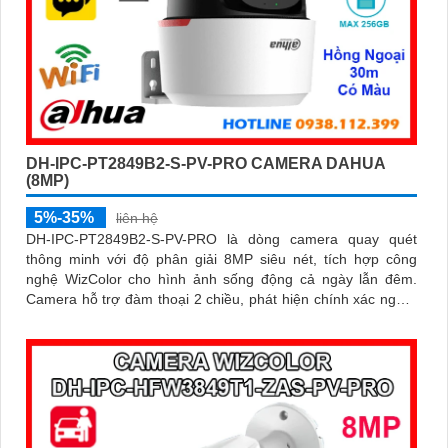
DH-IPC-PT2849B2-S-PV-PRO CAMERA DAHUA
(8MP)
5%-35%
liên hệ
DH-IPC-PT2849B2-S-PV-PRO là dòng camera quay quét
thông minh với độ phân giải 8MP siêu nét, tích hợp công
nghệ WizColor cho hình ảnh sống động cả ngày lẫn đêm.
Camera hỗ trợ đàm thoại 2 chiều, phát hiện chính xác người
và phương tiện báo động thông minh