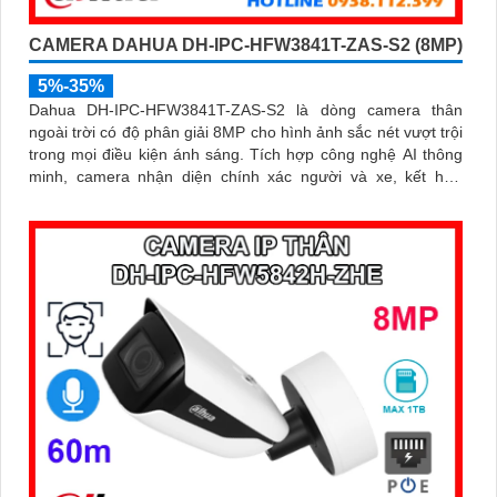
CAMERA DAHUA DH-IPC-HFW3841T-ZAS-S2 (8MP)
5%-35%
Dahua DH-IPC-HFW3841T-ZAS-S2 là dòng camera thân
ngoài trời có độ phân giải 8MP cho hình ảnh sắc nét vượt trội
trong mọi điều kiện ánh sáng. Tích hợp công nghệ AI thông
minh, camera nhận diện chính xác người và xe, kết hợp
micro ghi âm, hồng ngoại ban đêm 60m và khe thẻ nhớ lên
đến 256GB mang đến giải pháp giám sát toàn diện và hiệu
quả