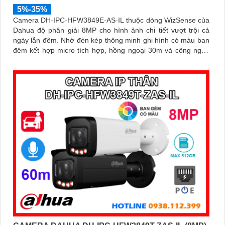
5%-35%
Camera DH-IPC-HFW3849E-AS-IL thuộc dòng WizSense của
Dahua độ phân giải 8MP cho hình ảnh chi tiết vượt trội cả
ngày lẫn đêm. Nhờ đèn kép thông minh ghi hình có màu ban
đêm kết hợp micro tích hợp, hồng ngoại 30m và công nghệ
AI nhận diện chính xác người và xe, giúp tăng cường bảo
mật hiệu quả