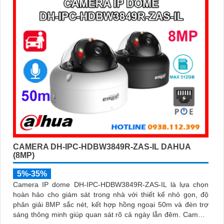
trợ POE, giảm thiểu báo động giả hiệu quả
CAMERA DH-IPC-HDBW3849R-ZAS-IL DAHUA
(8MP)
5%-35%
Camera IP dome DH-IPC-HDBW3849R-ZAS-IL là lựa chọn
hoàn hảo cho giám sát trong nhà với thiết kế nhỏ gọn, độ
phân giải 8MP sắc nét, kết hợp hồng ngoại 50m và đèn trợ
sáng thông minh giúp quan sát rõ cả ngày lẫn đêm. Camera