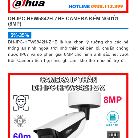
DH-IPC-HFW5842H-ZHE CAMERA ĐẾM NGƯỜI
(8MP)
5%-35%
DH-IPC-HFW5842H-ZHE là lựa chọn lý tưởng cho các hệ
thống an ninh ngoài trời nhờ thiết kế bền bỉ, chuẩn chống
nước IP67 và độ phân giải 8MP cho hình ảnh sắc nét vượt
trội. Camera tích hợp mic ghi âm, khe thẻ nhớ hỗ trợ đến
1TB, hồng ngoại tầm xa 60m và kết nối PoE giúp lắp đặt dễ
dàng, tiết kiệm chi phí