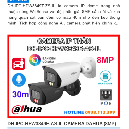
DH-IPC-HDW3849T-ZS-IL là camera IP dome trong nhà
thuộc dòng WizSense với độ phân giải 8MP sắc nét và khả
năng quan sát ban đêm có màu 40m nhờ đèn kép thông
minh. Tích hợp công nghệ AI, camera phát hiện chính xác
người và phương tiện, kết hợp micro ghi âm và khe thẻ nhớ
hỗ trợ đến 512GB đảm bảo lưu trữ linh hoạt và chi tiết, hỗ trợ
PoE tiện lợi đây là giải pháp giám sát an ninh hiệu quả
DH-IPC-HFW3849E-AS-IL CAMERA DAHUA (8MP)