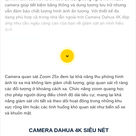
camera giúp tiết kiệm băng thông và dung lượng lưu trữ nhưng
vẫn đảm bảo chất lượng hình ảnh ấn tượng. Với thiết kế đa
dạng phù hợp cả trong nhà lẫn ngoài trời Camera Dahua 4K đáp
ứng nhu cầu ngày càng cao của bạn về giám sát an ninh hiệu
quả.
Dưới đây là 130 từ giới thiệu cho Camera 4K Siêu Sắc Nét:
"Camera 4K Siêu Sắc Nét là sự lựa chọn hoàn hảo cho việc
giám sát và ghi hình chất lượng cao. Với độ phân giải siêu nét
Camera quan sát Zoom 25x đem lại khả năng thu phóng hình
4K, bạn sẽ có những hình ảnh rõ nét, sống động và chi tiết.
ảnh từ xa mà không làm giảm chất lượng, giúp quan sát rõ ràng
Được trang bị công nghệ hiện đại, Camera này cung cấp hình
các đối tượng ở khoảng cách xa. Chức năng zoom quang học
ảnh chất lượng ngay cả trong điều kiện ánh sáng yếu. 〘 Chú
cho phép người dùng điều chỉnh độ dài tiêu cự, mang lại khả
trọn lớn nhất là tính năng ghi hình dài hạn và khả năng ghi đồng
năng giám sát chi tiết và theo dõi hoạt động trong những khu
thời nhiều góc quay giúp bạn bảo vệ nhà cửa và tài sản một
vực rộng lớn hoặc các tình huống khó quan sát như biển số xe
cách hiệu quả. Với thiết kế tiện lợi, dễ dàng lắp đặt và sử dụng,
và khuôn mặt.
Camera 4K Siêu Sắc Nét là sự lựa chọn hàng đầu cho hệ thống
an ninh của bạn."
CAMERA DAHUA 4K SIÊU NÉT