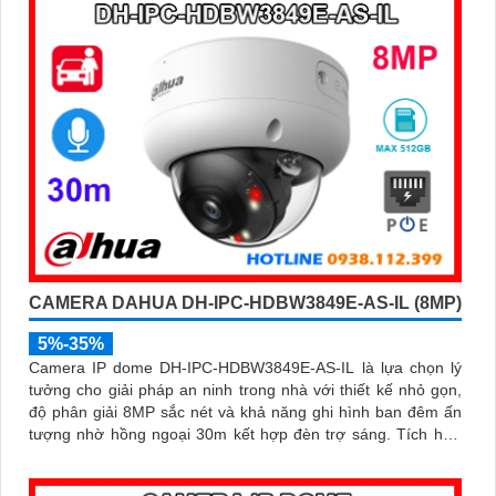
CAMERA DAHUA DH-IPC-HDBW3849E-AS-IL (8MP)
5%-35%
Camera IP dome DH-IPC-HDBW3849E-AS-IL là lựa chọn lý
tưởng cho giải pháp an ninh trong nhà với thiết kế nhỏ gọn,
độ phân giải 8MP sắc nét và khả năng ghi hình ban đêm ấn
tượng nhờ hồng ngoại 30m kết hợp đèn trợ sáng. Tích hợp
micro thu âm, khe cắm thẻ nhớ đến 512GB và công nghệ AI
thông minh giúp phân biệt chính xác người và phương tiện hỗ