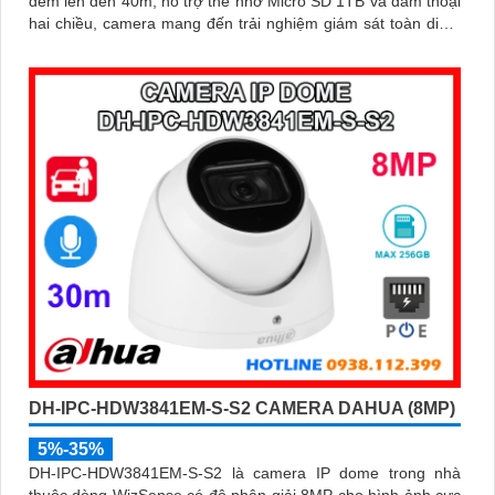
đêm lên đến 40m, hỗ trợ thẻ nhớ Micro SD 1TB và đàm thoại
hai chiều, camera mang đến trải nghiệm giám sát toàn diện.
Đặc biệt, các tính năng AI thông minh như nhận diện khuôn
mặt và đếm người giúp nâng cao hiệu quả quản lý và an ninh
cho mọi không gian trong nhà
DH-IPC-HDW3841EM-S-S2 CAMERA DAHUA (8MP)
5%-35%
DH-IPC-HDW3841EM-S-S2 là camera IP dome trong nhà