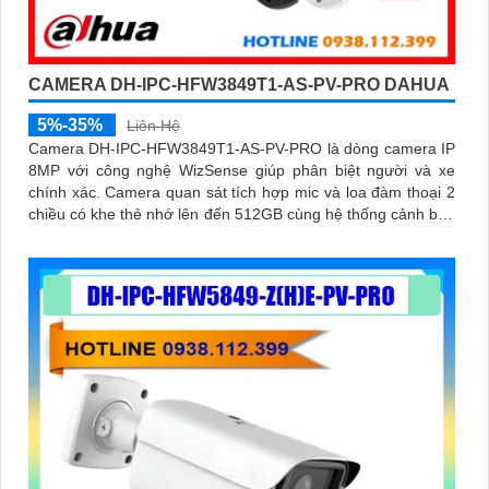
CAMERA DH-IPC-HFW3849T1-AS-PV-PRO DAHUA
5%-35%
Liên Hệ
Camera DH-IPC-HFW3849T1-AS-PV-PRO là dòng camera IP
8MP với công nghệ WizSense giúp phân biệt người và xe
chính xác. Camera quan sát tích hợp mic và loa đàm thoại 2
chiều có khe thẻ nhớ lên đến 512GB cùng hệ thống cảnh báo
chủ động với đèn xanh đỏ và âm thanh