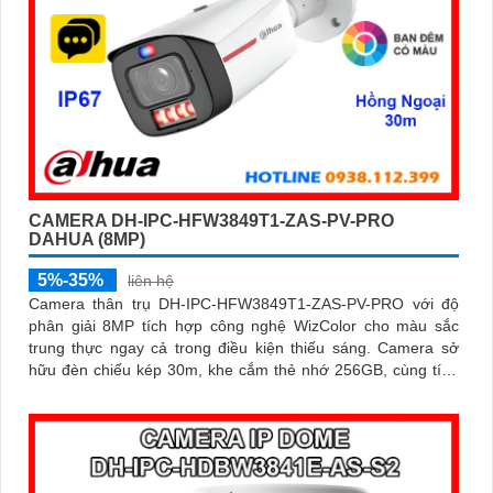
CAMERA DH-IPC-HFW3849T1-ZAS-PV-PRO
DAHUA (8MP)
5%-35%
liên hệ
Camera thân trụ DH-IPC-HFW3849T1-ZAS-PV-PRO với độ
phân giải 8MP tích hợp công nghệ WizColor cho màu sắc
trung thực ngay cả trong điều kiện thiếu sáng. Camera sở
hữu đèn chiếu kép 30m, khe cắm thẻ nhớ 256GB, cùng tính
năng phát hiện thông minh và cảnh báo chủ động, giúp giám
sát hiệu quả và phản ứng kịp thời