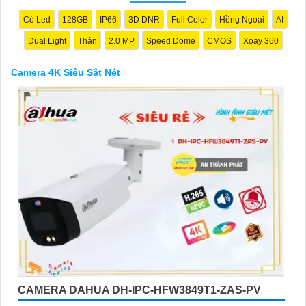
Có Led
128GB
IP66
3D DNR
Full Color
Hồng Ngoại
AI
Dual Light
Thân
2.0 MP
Speed Dome
CMOS
Xoay 360
Camera 4K Siêu Sắt Nét
'
CAMERA DAHUA DH-IPC-HFW3849T1-ZAS-PV