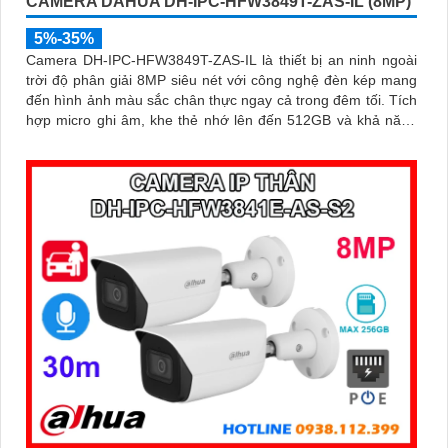
CAMERA DAHUA DH-IPC-HFW3849T-ZAS-IL (8MP)
5%-35%
Camera DH-IPC-HFW3849T-ZAS-IL là thiết bị an ninh ngoài
trời độ phân giải 8MP siêu nét với công nghệ đèn kép mang
đến hình ảnh màu sắc chân thực ngay cả trong đêm tối. Tích
hợp micro ghi âm, khe thẻ nhớ lên đến 512GB và khả năng
nhận diện thông minh giúp phân biệt chính xác giữa người và
xe, nâng cao hiệu quả giám sát với thiết kế chuẩn IP67 chống
bụi nước và hỗ trợ PoE giá rẻ