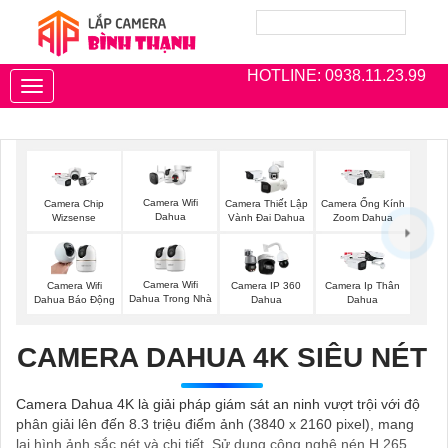
HOTLINE: 0938.11.23.99
Toggle
navigation
Camera Wifi
Camera Chip
Camera Thiết Lập
Camera Ống Kính
Dahua
Wizsense
Vành Đai Dahua
Zoom Dahua
Camera Wifi
Camera Wifi
Camera IP 360
Camera Ip Thân
Dahua Trong Nhà
Dahua Báo Động
Dahua
Dahua
CAMERA DAHUA 4K SIÊU NÉT
Camera Dahua 4K là giải pháp giám sát an ninh vượt trội với độ
phân giải lên đến 8.3 triệu điểm ảnh (3840 x 2160 pixel), mang
lại hình ảnh sắc nét và chi tiết. Sử dụng công nghệ nén H.265