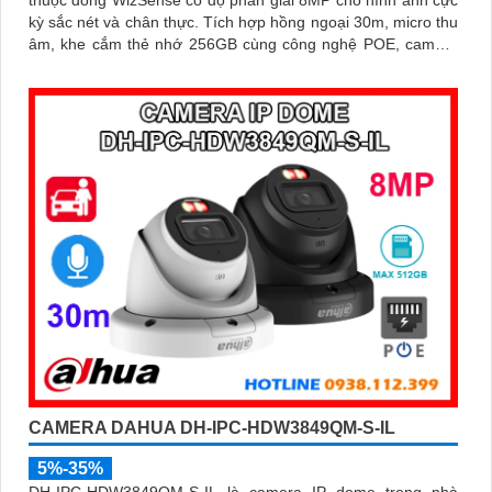
thuộc dòng WizSense có độ phân giải 8MP cho hình ảnh cực
kỳ sắc nét và chân thực. Tích hợp hồng ngoại 30m, micro thu
âm, khe cắm thẻ nhớ 256GB cùng công nghệ POE, camera
mang đến sự tiện lợi tối đa trong lắp đặt và sử dụng
CAMERA DAHUA DH-IPC-HDW3849QM-S-IL
5%-35%