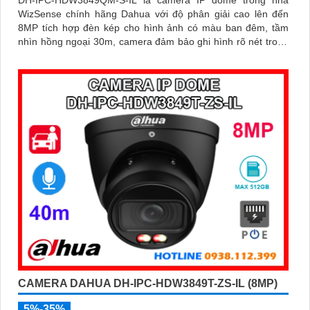
DH-IPC-HDW3849QM-S-IL là camera IP dome trong nhà
WizSense chính hãng Dahua với độ phân giải cao lên đến
8MP tích hợp đèn kép cho hình ảnh có màu ban đêm, tầm
nhìn hồng ngoại 30m, camera đảm bảo ghi hình rõ nét trong
mọi điều kiện ánh sáng. Hỗ trợ khe thẻ nhớ lên đến 512GB,
tích hợp micro ghi âm, chuẩn POE và khả năng nhận diện
chính xác người và phương tiện giám sát an ninh tốt
CAMERA DAHUA DH-IPC-HDW3849T-ZS-IL (8MP)
5%-35%