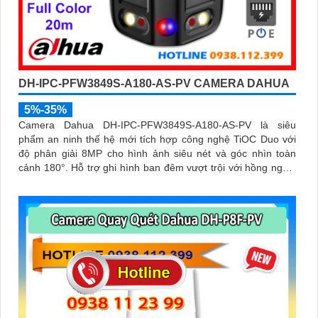
DH-IPC-PFW3849S-A180-AS-PV CAMERA DAHUA
5%-35%
Camera Dahua DH-IPC-PFW3849S-A180-AS-PV là siêu
phẩm an ninh thế hệ mới tích hợp công nghệ TiOC Duo với
độ phân giải 8MP cho hình ảnh siêu nét và góc nhìn toàn
cảnh 180°. Hỗ trợ ghi hình ban đêm vượt trội với hồng ngoại
25m, full color 20m, đàm thoại hai chiều rõ ràng, cùng khe
cắm thẻ nhớ 256GB đáp ứng nhu cầu lưu trữ dài hạn, thiết kế
chuẩn IP67 chống bụi nước, cấp nguồn POE