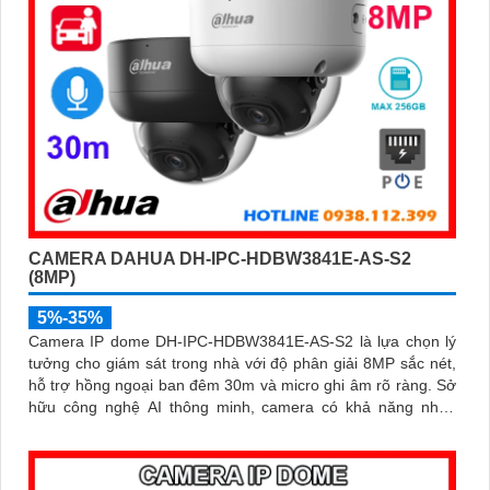
CAMERA DAHUA DH-IPC-HDBW3841E-AS-S2
(8MP)
5%-35%
Camera IP dome DH-IPC-HDBW3841E-AS-S2 là lựa chọn lý
tưởng cho giám sát trong nhà với độ phân giải 8MP sắc nét,
hỗ trợ hồng ngoại ban đêm 30m và micro ghi âm rõ ràng. Sở
hữu công nghệ AI thông minh, camera có khả năng nhận
diện và phân biệt chuyển động của người và phương tiện,
tăng độ chính xác trong cảnh báo an ninh