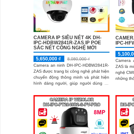
CAMERA IP SIÊU NÉT 4K DH-
CAMERA
IPC-HDBW2841R-ZAS IP POE
IPC-HF
SẮC NÉT CÔNG NGHỆ MỚI
5,100,0
5,650,000 ₫
8,080,000 ₫
Camera 
Camera an ninh DH-IPC-HDBW2841R-
ZAS là m
ZAS được trang bị công nghệ phát hiện
nghệ CMOS mới 
chuyển động thông minh và phát hiện
những thô
hình dáng người, giúp người dùng dễ
sát ban 
dàng quản lý và giám sát. Sản phẩm
ngoại có 
này kết nối qua dây mạng, có khả năng
báo động khi xâm nhập hàng rào ảo