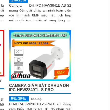
5%-35%
 là
Camera DH-IPC-HFW3841E-AS-S2
iải
mang đến giải pháp an ninh toàn diện
kép
với hình ảnh 8MP siêu nét, tích hợp
hực
micro ghi âm chuẩn rõ ràng từng chi
tiết. Nhờ công nghệ AI thông minh
 và
camera có khả năng phân biệt người và
iúp
xe chính xác, giúp giám sát hiệu quả và
xe,
hạn chế cảnh báo giả
 kế
trợ
V
CAMERA GIÁM SÁT DAHUA DH-
IPC-HFW2849TL-S-PRO
5%-35%
liên hệ
S-
DH-IPC-HFW2849TL-S-PRO sử dụng
thế
cảm biến CMOS 1/1. 8”, độ phân giải
Duo