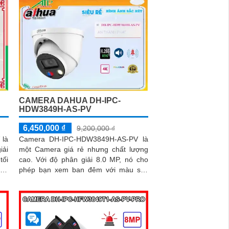
CAMERA DAHUA DH-IPC-
HDW3849H-AS-PV
6,450,000 ₫
9,200,000 ₫
 là
Camera DH-IPC-HDW3849H-AS-PV là
iải
một Camera giá rẻ nhưng chất lượng
tối
cao. Với độ phân giải 8.0 MP, nó cho
phép bạn xem ban đêm với màu sắc
ăng
trung thực trong khoảng cách 30m