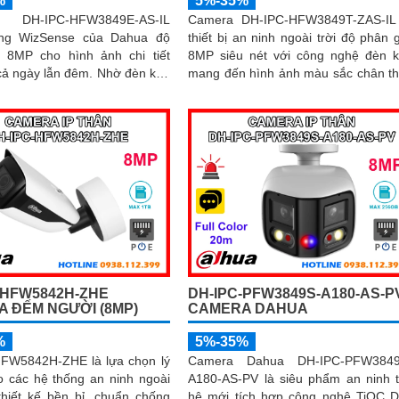
%
5%-35%
 DH-IPC-HFW3849E-AS-IL
Camera DH-IPC-HFW3849T-ZAS-IL
òng WizSense của Dahua độ
thiết bị an ninh ngoài trời độ phân g
i 8MP cho hình ảnh chi tiết
8MP siêu nét với công nghệ đèn 
ngày lẫn đêm. Nhờ đèn kép
mang đến hình ảnh màu sắc chân t
nh ghi hình có màu ban đêm
ngay cả trong đêm tối. Tích hợp micro
micro tích hợp, hồng ngoại
ghi âm, khe thẻ nhớ lên đến 512GB
ông nghệ AI nhận diện chính
khả năng nhận diện thông minh g
i và xe, giúp tăng cường bảo
phân biệt chính xác giữa người và 
quả
nâng cao hiệu quả giám sát với thiết
chuẩn IP67 chống bụi nước và hỗ 
PoE giá rẻ
-HFW5842H-ZHE
DH-IPC-PFW3849S-A180-AS-P
 ĐẾM NGƯỜI (8MP)
CAMERA DAHUA
%
5%-35%
FW5842H-ZHE là lựa chọn lý
Camera Dahua DH-IPC-PFW3849
o các hệ thống an ninh ngoài
A180-AS-PV là siêu phẩm an ninh 
thiết kế bền bỉ, chuẩn chống
hệ mới tích hợp công nghệ TiOC 