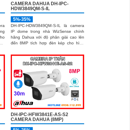
CAMERA DAHUA DH-IPC-
HDW3849QM-S-IL
5%-35%
ra
DH-IPC-HDW3849QM-S-IL là camera
ng
IP dome trong nhà WizSense chính
cho
hãng Dahua với độ phân giải cao lên
ực.
đến 8MP tích hợp đèn kép cho hình
thu
ảnh có màu ban đêm, tầm nhìn hồng
ông
ngoại 30m, camera đảm bảo ghi hình
iện
rõ nét trong mọi điều kiện ánh sáng. Hỗ
trợ khe thẻ nhớ lên đến 512GB, tích
hợp micro ghi âm, chuẩn POE và khả
năng nhận diện chính xác người và
phương tiện giám sát an ninh tốt
DH-IPC-HFW3841E-AS-S2
CAMERA DAHUA (8MP)