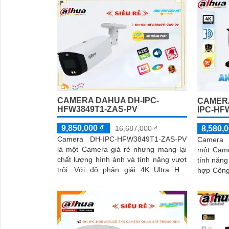
CAMERA DAHUA DH-IPC-
CAMERA
HFW3849T1-ZAS-PV
IPC-HF
9,850,000 ₫
16,687,000 ₫
8,580,0
Camera DH-IPC-HFW3849T1-ZAS-PV
Camera 
là một Camera giá rẻ nhưng mang lại
một Came
chất lượng hình ảnh và tính năng vượt
tính năng đáng ch
trội. Với độ phân giải 4K Ultra HD,
hợp Công
camera này cho phép bạn quan sát chi
cho phép
tiết và rõ nét hơn bao giờ hết
ảnh một 
'
hiệu suất