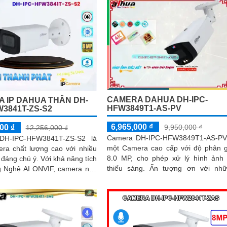
CAMERA DAHUA DH-IPC-
 IP DAHUA THÂN DH-
HFW3849T1-AS-PV
W3841T-ZS-S2
6,965,000 ₫
9,950,000 ₫
00 ₫
12,256,000 ₫
Camera DH-IPC-HFW3849T1-AS-PV
DH-IPC-HFW3841T-ZS-S2 là
một Camera cao cấp với độ phân g
ra chất lượng cao với nhiều
8.0 MP, cho phép xử lý hình ảnh 
ú ý. Với khả năng tích
thiếu sáng. Ấn tượng ơn với những
 Nghệ AI ONVIF, camera này
thông số là camera này có khả n
 nhận diện và phân tích hình
ghi...
cách thông minh, tối ưu hóa
 của hệ thống