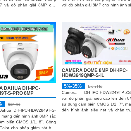
7 và độ phân giải 8MP cho
với độ phân giải 8MP cho hình ảnh s
nét vượt trội. Camera tích
nét và góc nhìn toàn cảnh 180°. Hỗ trợ
hi âm, khe thẻ nhớ hỗ trợ đến
ghi hình ban đêm vượt trội với h
 ngoại tầm xa 60m và kết nối
ngoại 25m, full color 20m, đàm th
lắp đặt dễ dàng, tiết kiệm chi
hai chiều rõ ràng, cùng khe cắm 
nhớ 256GB đáp ứng nhu cầu lưu 
dài hạn, thiết kế chuẩn IP67 chống 
nước, cấp nguồn POE
CAMERA DOME 8MP DH-IPC-
HDW3649QMP-S-IL
5%-35%
Liên Hệ
 DAHUA DH-IPC-
Camera DH-IPC-HDW3249TP-ZS-
9T-S-PRO 8MP
với độ phân giải siêu cao lên đến 
%
liên hệ
sử dụng cảm biến CMOS 1/2. 7", m
đến hình ảnh siêu nét và chân th
Dahua DH-IPC-HDW2849T-S-
Ngoài ra camera sở hữu công nghệ
mang đến hình ảnh 8MP sắc
tiên tiến như SMD 4
ảm biến CMOS 1/1. 8”. Công
Color cho phép giám sát ban