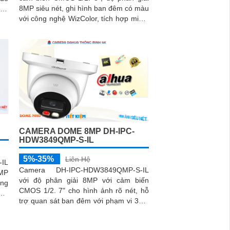
8MP siêu nét, ghi hình ban đêm có màu
iêu
với công nghệ WizColor, tích hợp micro
thu âm rõ, hỗ trợ WDR, 3D NR, HLC,
ồng
BLC, chuẩn IP67 giúp hoạt động ổn
oại
định ngoài trời trong mọi điều kiện thời
thẻ
tiết
trữ
bụi
CAMERA DOME 8MP DH-IPC-
HDW3849QMP-S-IL
5%-35%
Liên Hệ
IL
Camera DH-IPC-HDW3849QMP-S-IL
8MP
với độ phân giải 8MP với cảm biến
ang
CMOS 1/2. 7" cho hình ảnh rõ nét, hỗ
ực.
trợ quan sát ban đêm với phạm vi 30m
 AI
hồng ngoại và 30m ánh sáng trắng