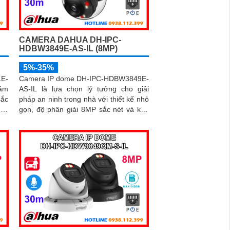
CAMERA DAHUA DH-IPC-
HDBW3849E-AS-IL (8MP)
5%-35%
1E-
Camera IP dome DH-IPC-HDBW3849E-
iám
AS-IL là lựa chọn lý tưởng cho giải
sắc
pháp an ninh trong nhà với thiết kế nhỏ
 và
gọn, độ phân giải 8MP sắc nét và khả
năng ghi hình ban đêm ấn tượng nhờ
khả
hồng ngoại 30m kết hợp đèn trợ sáng.
yển
Tích hợp micro thu âm, khe cắm thẻ
ăng
nhớ đến 512GB và công nghệ AI thông
minh giúp phân biệt chính xác người và
phương tiện hỗ trợ POE, giảm thiểu
báo động giả hiệu quả