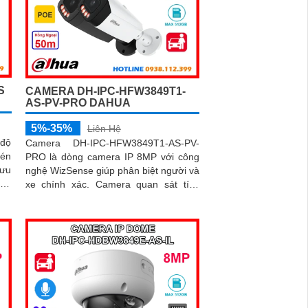
S
CAMERA DH-IPC-HFW3849T1-
AS-PV-PRO DAHUA
5%-35%
Liên Hệ
 độ
Camera DH-IPC-HFW3849T1-AS-PV-
én
PRO là dòng camera IP 8MP với công
lưu
nghệ WizSense giúp phân biệt người và
xe chính xác. Camera quan sát tích
..
hợp mic và loa đàm thoại 2 chiều có
khe thẻ nhớ lên đến 512GB cùng hệ
thống cảnh báo chủ động với đèn xanh
đỏ và âm thanh