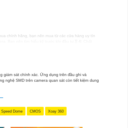
a chính hãng, bạn nên mua từ các cửa hàng uy tín
. Bạn nên tìm hiểu kỹ trước khi đầu tư.🎖️
4:
Chất
 camera Dahua giá rẻ, bạn có thể tham khảo trên
thêm câu hỏi hoặc cần tư vấn thêm, đừng ngần ngại để
 giám sát chính xác. Ứng dụng trên đầu ghi và
g nghệ SMD trên camera quan sát còn tiết kiệm dung
Speed Dome
CMOS
Xoay 360