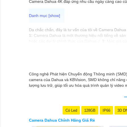
Camera Dahua 4K đáp ứng nhu cầu ngày càng cao của 
Dạ chắc chắn, đây là tư vấn của tôi về Camera Dahua 
1:
Camera Dahua là một thương hiệu nổi tiếng về sản
hoặc các đại lý chính thức của Dahua.☄️
3:
Mức giá của
lượng của Camera Dahua được đánh giá cao với độ phâ
các website thương mại điện tử hoặc tại các cửa hàng 
Hy vọng rằng những thông tin trên sẽ giúp bạn chọn 
lại Cung cấp cho công trình biết.
Công nghệ Phát hiện Chuyển động Thông minh (SMD) gi
camera của Dahua và KBVision, SMD không chỉ nâng 
lượng lưu trữ, giúp tối ưu hóa quá trình quản lý vide
Có Led
128GB
IP66
3D D
Camera Dahua Chính Hãng Giá Rẻ