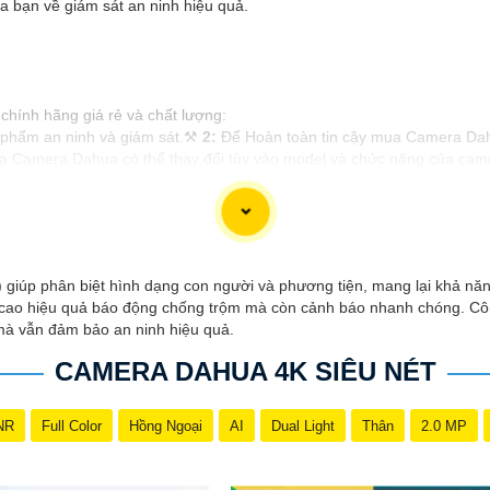
bạn về giám sát an ninh hiệu quả.
chính hãng giá rẻ và chất lượng:
 phẩm an ninh và giám sát.⚒
2:
Để Hoàn toàn tin cậy mua Camera Dahu
 Camera Dahua có thể thay đổi tùy vào model và chức năng của camera
n giải cao, tính năng thông minh và độ tin cậy.💖
5:
Nếu bạn muốn tìm
điện tử.
lựa được Camera Dahua chính hãng, giá rẻ và chất lượng. Nếu bạn có 
úp phân biệt hình dạng con người và phương tiện, mang lại khả năng
cao hiệu quả báo động chống trộm mà còn cảnh báo nhanh chóng. Côn
o mà vẫn đảm bảo an ninh hiệu quả.
CAMERA DAHUA 4K SIÊU NÉT
NR
Full Color
Hồng Ngoại
AI
Dual Light
Thân
2.0 MP