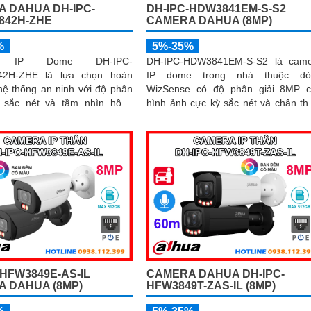
 DAHUA DH-IPC-
DH-IPC-HDW3841EM-S-S2
842H-ZHE
CAMERA DAHUA (8MP)
%
5%-35%
a IP Dome DH-IPC-
DH-IPC-HDW3841EM-S-S2 là came
2H-ZHE là lựa chọn hoàn
IP dome trong nhà thuộc dò
hệ thống an ninh với độ phân
WizSense có độ phân giải 8MP 
 sắc nét và tầm nhìn hồng
hình ảnh cực kỳ sắc nét và chân th
 tới 40m cho hình ảnh rõ ràng
Tích hợp hồng ngoại 30m, micro 
ích hợp công nghệ
âm, khe cắm thẻ nhớ 256GB cùng c
 minh giúp phân biệt chuyển
nghệ POE, camera mang đến sự t
a người và phương tiện, hạn
lợi tối đa trong lắp đặt và sử dụng
 báo sai, đi kèm khe cắm thẻ
 lưu trữ lâu dài, hỗ trợ POE
và mức giá phải chăng
-HFW3849E-AS-IL
CAMERA DAHUA DH-IPC-
 DAHUA (8MP)
HFW3849T-ZAS-IL (8MP)