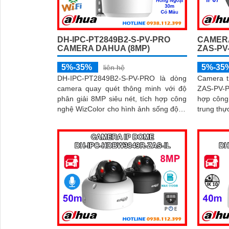
DH-IPC-PT2849B2-S-PV-PRO
CAMERA
CAMERA DAHUA (8MP)
ZAS-PV
5%-35%
5%-35
liên hệ
DH-IPC-PT2849B2-S-PV-PRO là dòng
Camera t
camera quay quét thông minh với độ
ZAS-PV-P
phân giải 8MP siêu nét, tích hợp công
hợp công
nghệ WizColor cho hình ảnh sống động
trung thự
cả ngày lẫn đêm. Camera hỗ trợ đàm
sáng. Camera sở hữu đèn chiếu kép
thoại 2 chiều, phát hiện chính xác
30m, kh
người và phương tiện báo động thông
tính năng
minh
báo chủ 
và phản ứ