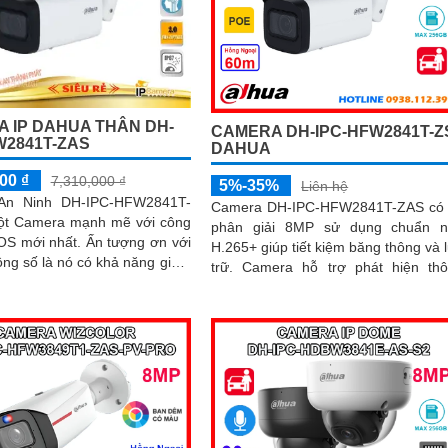
 IP DAHUA THÂN DH-
CAMERA DH-IPC-HFW2841T-Z
W2841T-ZAS
DAHUA
00 ₫
7,310,000 ₫
5%-35%
Liên hệ
An Ninh DH-IPC-HFW2841T-
Camera DH-IPC-HFW2841T-ZAS có
ột Camera mạnh mẽ với công
phân giải 8MP sử dụng chuẩn n
nhất. Ấn tượng ơn với
H.265+ giúp tiết kiệm băng thông và 
ng số là nó có khả năng giám
trữ. Camera hỗ trợ phát hiện thông
đêm vượt trội với đèn hồng
minh người và xe, chống ngược sáng.
tầm xa lên đến 60m