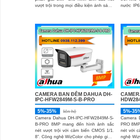
vượt trội trong mọi điều kiện ánh sáng.
nước IP6
Tích hợp công nghệ AI thông minh,
hình ảnh sắc 
camera nhận diện chính xác người và
hợp mic g
xe, kết hợp micro ghi âm, hồng ngoại
1TB, hồng
ban đêm 60m và khe thẻ nhớ lên đến
PoE giúp 
256GB mang đến giải pháp giám sát
phí
toàn diện và hiệu quả
CAMERA BAN ĐÊM DAHUA DH-
CAMERA
IPC-HFW2849M-S-B-PRO
HDW284
5%-35%
5%-35
liên hệ
Camera Dahua DH-IPC-HFW2849M-S-
Camera 
B-PRO 8MP mang đến hình ảnh sắc
PRO 8MP 
nét vượt trội với cảm biến CMOS 1/1.
nét với c
8”. Công nghệ WizColor cho phép giám
nghệ Wiz