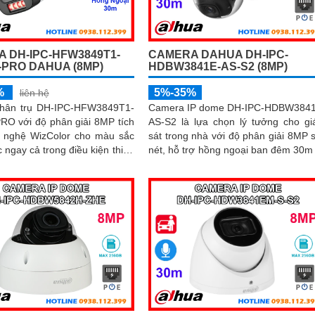
 DH-IPC-HFW3849T1-
CAMERA DAHUA DH-IPC-
-PRO DAHUA (8MP)
HDBW3841E-AS-S2 (8MP)
%
5%-35%
liên hệ
hân trụ DH-IPC-HFW3849T1-
Camera IP dome DH-IPC-HDBW384
RO với độ phân giải 8MP tích
AS-S2 là lựa chọn lý tưởng cho g
 nghệ WizColor cho màu sắc
sát trong nhà với độ phân giải 8MP 
c ngay cả trong điều kiện thiếu
nét, hỗ trợ hồng ngoại ban đêm 30m
micro ghi âm rõ ràng. Sở hữu công
e cắm thẻ nhớ 256GB, cùng
nghệ AI thông minh, camera có 
 phát hiện thông minh và cảnh
năng nhận diện và phân biệt chu
động, giúp giám sát hiệu quả
động của người và phương tiện, t
ng kịp thời
độ chính xác trong cảnh báo an ninh