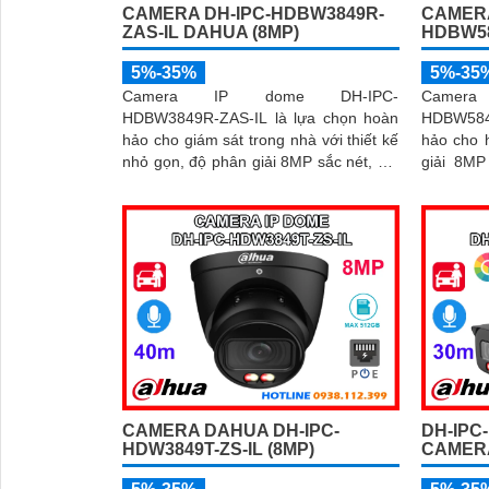
CAMERA DH-IPC-HDBW3849R-
CAMERA
ZAS-IL DAHUA (8MP)
HDBW5
5%-35%
5%-35
Camera IP dome DH-IPC-
Camer
HDBW3849R-ZAS-IL là lựa chọn hoàn
HDBW584
hảo cho giám sát trong nhà với thiết kế
hảo cho 
nhỏ gọn, độ phân giải 8MP sắc nét, kết
giải 8MP
hợp hồng ngoại 50m và đèn trợ sáng
ngoại lên
thông minh giúp quan sát rõ cả ngày
cả ngày lẫn đêm. T
lẫn đêm. Camera được tích hợp micro
AI thông
ghi âm, khe thẻ nhớ lên đến 512GB và
động giữ
công nghệ phân biệt người và phương
chế cảnh
tiện, nâng cao độ chính xác trong cảnh
nhớ 256GB
báo, hỗ trợ POE tiện lợi
tiện lợi 
CAMERA DAHUA DH-IPC-
DH-IPC
HDW3849T-ZS-IL (8MP)
CAMERA