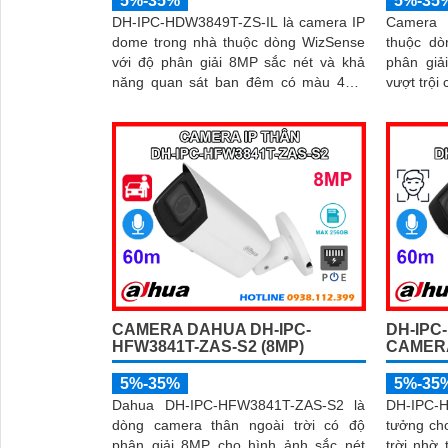
5%-35%
5%-35
DH-IPC-HDW3849T-ZS-IL là camera IP
Camera
dome trong nhà thuộc dòng WizSense
thuộc d
với độ phân giải 8MP sắc nét và khả
phân giả
năng quan sát ban đêm có màu 40m
vượt trội cả 
nhờ đèn kép thông minh. Tích hợp
thông mi
công nghệ AI, camera phát hiện chính
kết hợp 
xác người và phương tiện, kết hợp
30m và c
micro ghi âm và khe thẻ nhớ hỗ trợ đến
xác ngườ
512GB đảm bảo lưu trữ linh hoạt và chi
mật hiệu 
tiết, hỗ trợ PoE tiện lợi đây là giải pháp
giám sát an ninh hiệu quả
CAMERA DAHUA DH-IPC-
DH-IPC
HFW3841T-ZAS-S2 (8MP)
CAMERA
5%-35%
5%-35
Dahua DH-IPC-HFW3841T-ZAS-S2 là
DH-IPC-H
dòng camera thân ngoài trời có độ
tưởng ch
phân giải 8MP cho hình ảnh sắc nét
trời nhờ 