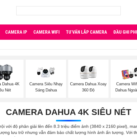
CAMERA IP
CAMERA WIFI
TƯ VẤN LẮP CAMERA
ĐẦU GHI PH
a Dahua 4K
Camera Siêu Nhạy
Camera Dahua Xoay
Camera Wif
êu Nét
Sáng Dahua
360 Độ
Dahua Ngoài
CAMERA DAHUA 4K SIÊU NÉT
i với độ phân giải lên đến 8.3 triệu điểm ảnh (3840 x 2160 pixel), man
ượng lưu trữ nhưng vẫn đảm bảo chất lượng hình ảnh ấn tượng. Với thi