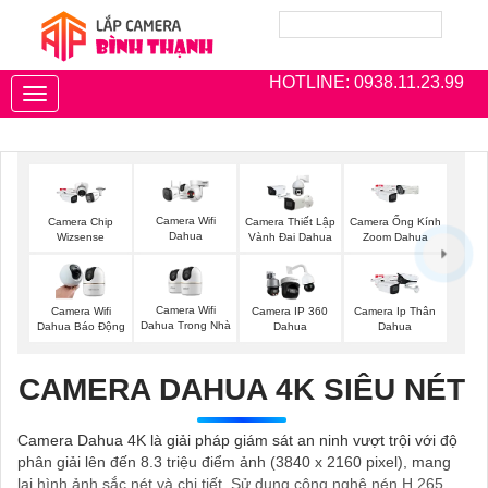
HOTLINE: 0938.11.23.99
Toggle
navigation
Camera Wifi
Camera Chip
Camera Thiết Lập
Camera Ống Kính
Dahua
Wizsense
Vành Đai Dahua
Zoom Dahua
Camera Wifi
Camera Wifi
Camera IP 360
Camera Ip Thân
Dahua Trong Nhà
Dahua Báo Động
Dahua
Dahua
CAMERA DAHUA 4K SIÊU NÉT
Camera Dahua 4K là giải pháp giám sát an ninh vượt trội với độ
phân giải lên đến 8.3 triệu điểm ảnh (3840 x 2160 pixel), mang
lại hình ảnh sắc nét và chi tiết. Sử dụng công nghệ nén H.265