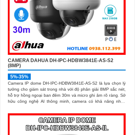
CAMERA DAHUA DH-IPC-HDBW3841E-AS-S2
(8MP)
5%-35%
Camera IP dome DH-IPC-HDBW3841E-AS-S2 là lựa chọn lý
tưởng cho giám sát trong nhà với độ phân giải 8MP sắc nét,
hỗ trợ hồng ngoại ban đêm 30m và micro ghi âm rõ ràng. Sở
hữu công nghệ AI thông minh, camera có khả năng nhận
diện và phân biệt chuyển động của người và phương tiện,
tăng độ chính xác trong cảnh báo an ninh