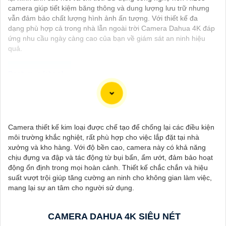
camera giúp tiết kiệm băng thông và dung lượng lưu trữ nhưng
vẫn đảm bảo chất lượng hình ảnh ấn tượng. Với thiết kế đa
dạng phù hợp cả trong nhà lẫn ngoài trời Camera Dahua 4K đáp
ứng nhu cầu ngày càng cao của bạn về giám sát an ninh hiệu
quả.
Dưới đây là 130 từ giới thiệu cho Camera 4K Siêu Sắc Nét:
"Camera 4K Siêu Sắc Nét là sự lựa chọn hoàn hảo cho việc
giám sát và ghi hình chất lượng cao. Với độ phân giải siêu nét
Camera thiết kế kim loại được chế tạo để chống lại các điều kiện
4K, bạn sẽ có những hình ảnh rõ nét, sống động và chi tiết.
môi trường khắc nghiệt, rất phù hợp cho việc lắp đặt tại nhà
Được trang bị công nghệ hiện đại, Camera này cung cấp hình
xưởng và kho hàng. Với độ bền cao, camera này có khả năng
ảnh chất lượng ngay cả trong điều kiện ánh sáng yếu. 〘 Chú
chịu đựng va đập và tác động từ bụi bẩn, ẩm ướt, đảm bảo hoạt
trọn lớn nhất là tính năng ghi hình dài hạn và khả năng ghi đồng
động ổn định trong mọi hoàn cảnh. Thiết kế chắc chắn và hiệu
thời nhiều góc quay giúp bạn bảo vệ nhà cửa và tài sản một
suất vượt trội giúp tăng cường an ninh cho không gian làm việc,
cách hiệu quả. Với thiết kế tiện lợi, dễ dàng lắp đặt và sử dụng,
mang lại sự an tâm cho người sử dụng.
Camera 4K Siêu Sắc Nét là sự lựa chọn hàng đầu cho hệ thống
an ninh của bạn."
CAMERA DAHUA 4K SIÊU NÉT