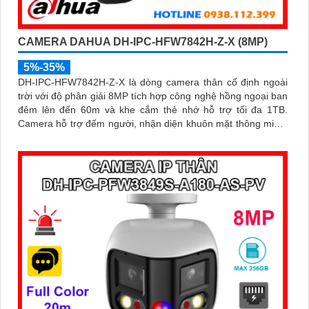
CAMERA DAHUA DH-IPC-HFW7842H-Z-X (8MP)
5%-35%
DH-IPC-HFW7842H-Z-X là dòng camera thân cố định ngoài
trời với độ phân giải 8MP tích hợp công nghệ hồng ngoại ban
đêm lên đến 60m và khe cắm thẻ nhớ hỗ trợ tối đa 1TB.
Camera hỗ trợ đếm người, nhận diện khuôn mặt thông minh,
chuẩn nén POE, đạt tiêu chuẩn chống nước IP67, phù hợp
cho các khu vực giám sát ngoài trời, hỗ trợ tính năng quản lý
chỗ đỗ xe hiệu quả cho các bãi giữ xe