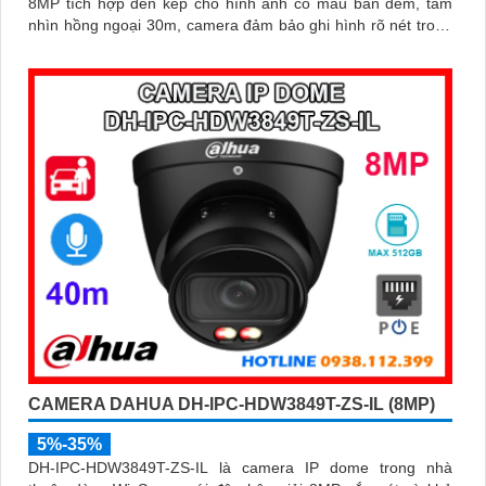
8MP tích hợp đèn kép cho hình ảnh có màu ban đêm, tầm
nhìn hồng ngoại 30m, camera đảm bảo ghi hình rõ nét trong
mọi điều kiện ánh sáng. Hỗ trợ khe thẻ nhớ lên đến 512GB,
tích hợp micro ghi âm, chuẩn POE và khả năng nhận diện
chính xác người và phương tiện giám sát an ninh tốt
CAMERA DAHUA DH-IPC-HDW3849T-ZS-IL (8MP)
5%-35%
DH-IPC-HDW3849T-ZS-IL là camera IP dome trong nhà