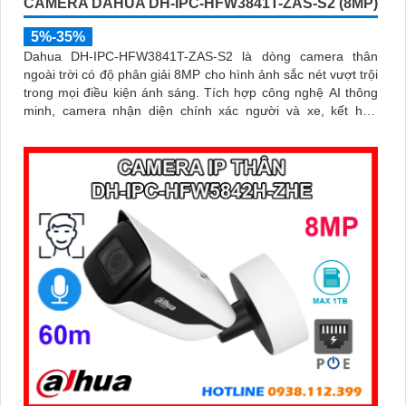
CAMERA DAHUA DH-IPC-HFW3841T-ZAS-S2 (8MP)
5%-35%
Dahua DH-IPC-HFW3841T-ZAS-S2 là dòng camera thân
ngoài trời có độ phân giải 8MP cho hình ảnh sắc nét vượt trội
trong mọi điều kiện ánh sáng. Tích hợp công nghệ AI thông
minh, camera nhận diện chính xác người và xe, kết hợp
micro ghi âm, hồng ngoại ban đêm 60m và khe thẻ nhớ lên
đến 256GB mang đến giải pháp giám sát toàn diện và hiệu
quả