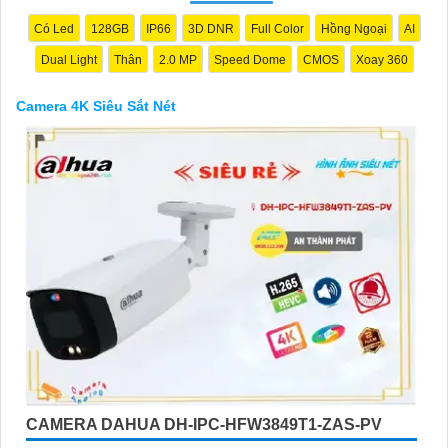
Có Led
128GB
IP66
3D DNR
Full Color
Hồng Ngoại
AI
Dual Light
Thân
2.0 MP
Speed Dome
CMOS
Xoay 360
Camera 4K Siêu Sắt Nét
'
CAMERA DAHUA DH-IPC-HFW3849T1-ZAS-PV