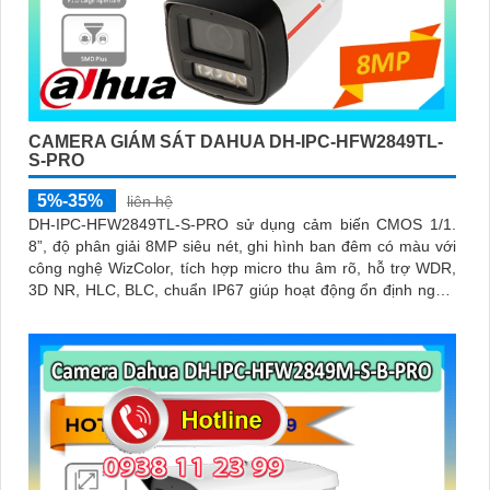
CAMERA GIÁM SÁT DAHUA DH-IPC-HFW2849TL-
S-PRO
5%-35%
liên hệ
DH-IPC-HFW2849TL-S-PRO sử dụng cảm biến CMOS 1/1.
8”, độ phân giải 8MP siêu nét, ghi hình ban đêm có màu với
công nghệ WizColor, tích hợp micro thu âm rõ, hỗ trợ WDR,
3D NR, HLC, BLC, chuẩn IP67 giúp hoạt động ổn định ngoài
trời trong mọi điều kiện thời tiết