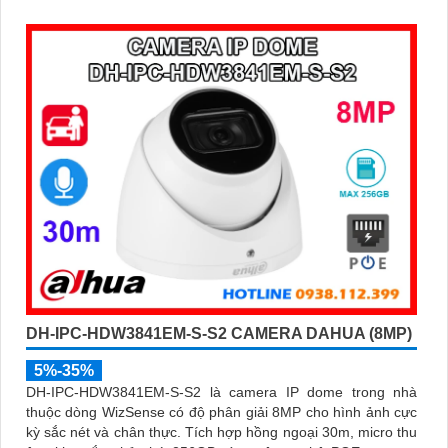
Đặc biệt, các tính năng AI thông minh như nhận diện khuôn
mặt và đếm người giúp nâng cao hiệu quả quản lý và an ninh
cho mọi không gian trong nhà
DH-IPC-HDW3841EM-S-S2 CAMERA DAHUA (8MP)
5%-35%
DH-IPC-HDW3841EM-S-S2 là camera IP dome trong nhà
thuộc dòng WizSense có độ phân giải 8MP cho hình ảnh cực
kỳ sắc nét và chân thực. Tích hợp hồng ngoại 30m, micro thu