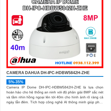
chính xác trong cảnh báo, hỗ trợ POE tiện lợi
CAMERA DAHUA DH-IPC-HDBW5842H-ZHE
5%-35%
Camera IP Dome DH-IPC-HDBW5842H-ZHE là lựa chọn
hoàn hảo cho hệ thống an ninh với độ phân giải 8MP sắc nét
và tầm nhìn hồng ngoại lên tới 40m cho hình ảnh rõ ràng cả
ngày lẫn đêm. Tích hợp công nghệ AI thông minh giúp phân
biệt chuyển động giữa người và phương tiện, hạn chế cảnh