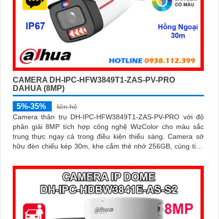
CAMERA DH-IPC-HFW3849T1-ZAS-PV-PRO
DAHUA (8MP)
5%-35%
liên hệ
Camera thân trụ DH-IPC-HFW3849T1-ZAS-PV-PRO với độ
phân giải 8MP tích hợp công nghệ WizColor cho màu sắc
trung thực ngay cả trong điều kiện thiếu sáng. Camera sở
hữu đèn chiếu kép 30m, khe cắm thẻ nhớ 256GB, cùng tính
năng phát hiện thông minh và cảnh báo chủ động, giúp giám
sát hiệu quả và phản ứng kịp thời