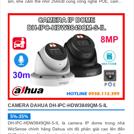
âm, khe cắm thẻ nhớ 256GB cùng công nghệ POE, camera
mang đến sự tiện lợi tối đa trong lắp đặt và sử dụng
CAMERA DAHUA DH-IPC-HDW3849QM-S-IL
5%-35%
DH-IPC-HDW3849QM-S-IL là camera IP dome trong nhà
WizSense chính hãng Dahua với độ phân giải cao lên đến