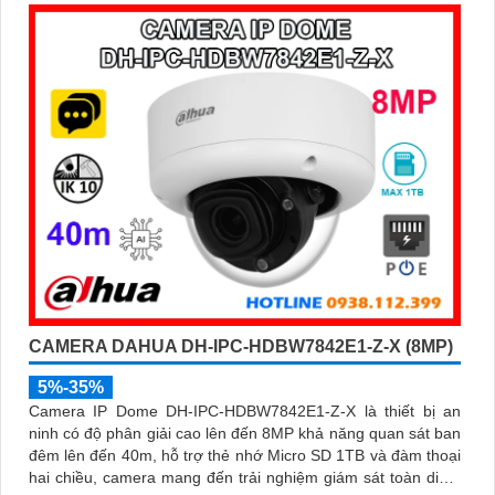
báo sai, đi kèm khe cắm thẻ nhớ 256GB lưu trữ lâu dài, hỗ
trợ POE tiện lợi và mức giá phải chăng
CAMERA DAHUA DH-IPC-HDBW7842E1-Z-X (8MP)
5%-35%
Camera IP Dome DH-IPC-HDBW7842E1-Z-X là thiết bị an
ninh có độ phân giải cao lên đến 8MP khả năng quan sát ban
đêm lên đến 40m, hỗ trợ thẻ nhớ Micro SD 1TB và đàm thoại
hai chiều, camera mang đến trải nghiệm giám sát toàn diện.