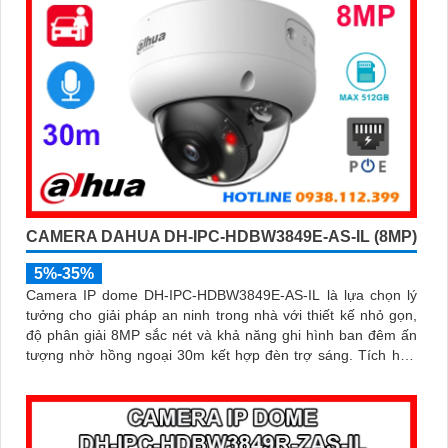
CAMERA DAHUA DH-IPC-HDBW3849E-AS-IL (8MP)
5%-35%
Camera IP dome DH-IPC-HDBW3849E-AS-IL là lựa chọn lý
tưởng cho giải pháp an ninh trong nhà với thiết kế nhỏ gọn,
độ phân giải 8MP sắc nét và khả năng ghi hình ban đêm ấn
tượng nhờ hồng ngoại 30m kết hợp đèn trợ sáng. Tích hợp
micro thu âm, khe cắm thẻ nhớ đến 512GB và công nghệ AI
thông minh giúp phân biệt chính xác người và phương tiện hỗ
trợ POE, giảm thiểu báo động giả hiệu quả