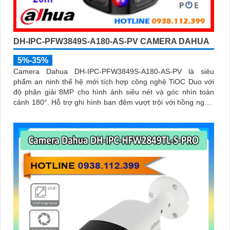
DH-IPC-PFW3849S-A180-AS-PV CAMERA DAHUA
5%-35%
Camera Dahua DH-IPC-PFW3849S-A180-AS-PV là siêu
phẩm an ninh thế hệ mới tích hợp công nghệ TiOC Duo với
độ phân giải 8MP cho hình ảnh siêu nét và góc nhìn toàn
cảnh 180°. Hỗ trợ ghi hình ban đêm vượt trội với hồng ngoại
25m, full color 20m, đàm thoại hai chiều rõ ràng, cùng khe
cắm thẻ nhớ 256GB đáp ứng nhu cầu lưu trữ dài hạn, thiết kế
chuẩn IP67 chống bụi nước, cấp nguồn POE