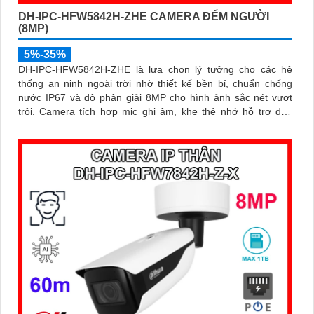
DH-IPC-HFW5842H-ZHE CAMERA ĐẾM NGƯỜI
(8MP)
5%-35%
DH-IPC-HFW5842H-ZHE là lựa chọn lý tưởng cho các hệ
thống an ninh ngoài trời nhờ thiết kế bền bỉ, chuẩn chống
nước IP67 và độ phân giải 8MP cho hình ảnh sắc nét vượt
trội. Camera tích hợp mic ghi âm, khe thẻ nhớ hỗ trợ đến
1TB, hồng ngoại tầm xa 60m và kết nối PoE giúp lắp đặt dễ
dàng, tiết kiệm chi phí