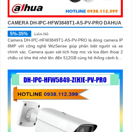
CAMERA DH-IPC-HFW3849T1-AS-PV-PRO DAHUA
5%-35%
Liên Hệ
Camera DH-IPC-HFW3849T1-AS-PV-PRO là dòng camera IP
8MP với công nghệ WizSense giúp phân biệt người và xe
chính xác. Camera quan sát tích hợp mic và loa đàm thoại 2
chiều có khe thẻ nhớ lên đến 512GB cùng hệ thống cảnh báo
chủ động với đèn xanh đỏ và âm thanh