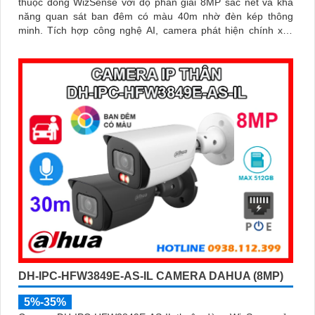
thuộc dòng WizSense với độ phân giải 8MP sắc nét và khả
năng quan sát ban đêm có màu 40m nhờ đèn kép thông
minh. Tích hợp công nghệ AI, camera phát hiện chính xác
người và phương tiện, kết hợp micro ghi âm và khe thẻ nhớ
hỗ trợ đến 512GB đảm bảo lưu trữ linh hoạt và chi tiết, hỗ trợ
PoE tiện lợi đây là giải pháp giám sát an ninh hiệu quả
DH-IPC-HFW3849E-AS-IL CAMERA DAHUA (8MP)
5%-35%