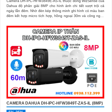
Camera DH-IPC-HFW3849E-AS-IL thuộc dòng WizSense của
Dahua độ phân giải 8MP cho hình ảnh chi tiết vượt trội cả
ngày lẫn đêm. Nhờ đèn kép thông minh ghi hình có màu ban
đêm kết hợp micro tích hợp, hồng ngoại 30m và công nghệ
AI nhận diện chính xác người và xe, giúp tăng cường bảo
mật hiệu quả
CAMERA DAHUA DH-IPC-HFW3849T-ZAS-IL (8MP)