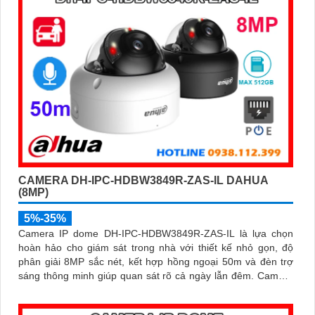
CAMERA DH-IPC-HDBW3849R-ZAS-IL DAHUA
(8MP)
5%-35%
Camera IP dome DH-IPC-HDBW3849R-ZAS-IL là lựa chọn
hoàn hảo cho giám sát trong nhà với thiết kế nhỏ gọn, độ
phân giải 8MP sắc nét, kết hợp hồng ngoại 50m và đèn trợ
sáng thông minh giúp quan sát rõ cả ngày lẫn đêm. Camera
được tích hợp micro ghi âm, khe thẻ nhớ lên đến 512GB và
công nghệ phân biệt người và phương tiện, nâng cao độ