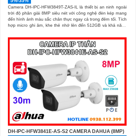
5%-35%
Camera DH-IPC-HFW3849T-ZAS-IL là thiết bị an ninh ngoài
trời độ phân giải 8MP siêu nét với công nghệ đèn kép mang
đến hình ảnh màu sắc chân thực ngay cả trong đêm tối. Tích
hợp micro ghi âm, khe thẻ nhớ lên đến 512GB và khả năng
nhận diện thông minh giúp phân biệt chính xác giữa người và
xe, nâng cao hiệu quả giám sát với thiết kế chuẩn IP67 chống
bụi nước và hỗ trợ PoE giá rẻ
DH-IPC-HFW3841E-AS-S2 CAMERA DAHUA (8MP)