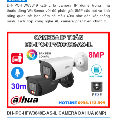
DH-IPC-HDW3849T-ZS-IL là camera IP dome trong nhà
thuộc dòng WizSense với độ phân giải 8MP sắc nét và khả
năng quan sát ban đêm có màu 40m nhờ đèn kép thông
minh. Tích hợp công nghệ AI, camera phát hiện chính xác
người và phương tiện, kết hợp micro ghi âm và khe thẻ nhớ
hỗ trợ đến 512GB đảm bảo lưu trữ linh hoạt và chi tiết, hỗ trợ
PoE tiện lợi đây là giải pháp giám sát an ninh hiệu quả
DH-IPC-HFW3849E-AS-IL CAMERA DAHUA (8MP)