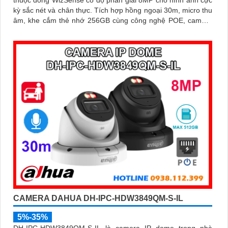
thuộc dòng WizSense có độ phân giải 8MP cho hình ảnh cực
kỳ sắc nét và chân thực. Tích hợp hồng ngoại 30m, micro thu
âm, khe cắm thẻ nhớ 256GB cùng công nghệ POE, camera
mang đến sự tiện lợi tối đa trong lắp đặt và sử dụng
CAMERA DAHUA DH-IPC-HDW3849QM-S-IL
5%-35%