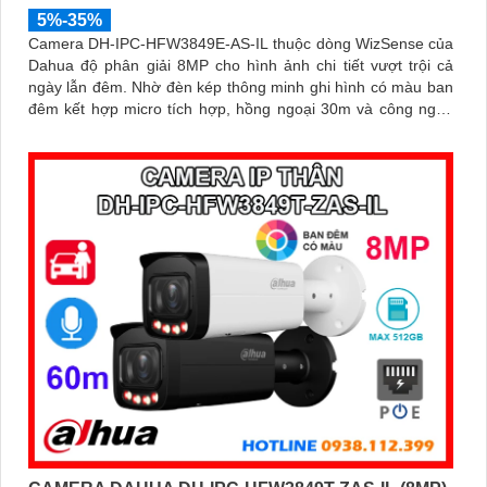
5%-35%
Camera DH-IPC-HFW3849E-AS-IL thuộc dòng WizSense của
Dahua độ phân giải 8MP cho hình ảnh chi tiết vượt trội cả
ngày lẫn đêm. Nhờ đèn kép thông minh ghi hình có màu ban
đêm kết hợp micro tích hợp, hồng ngoại 30m và công nghệ
AI nhận diện chính xác người và xe, giúp tăng cường bảo
mật hiệu quả