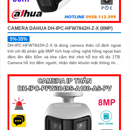
CAMERA DAHUA DH-IPC-HFW7842H-Z-X (8MP)
5%-35%
DH-IPC-HFW7842H-Z-X là dòng camera thân cố định ngoài
trời với độ phân giải 8MP tích hợp công nghệ hồng ngoại ban
đêm lên đến 60m và khe cắm thẻ nhớ hỗ trợ tối đa 1TB.
Camera hỗ trợ đếm người, nhận diện khuôn mặt thông minh,
chuẩn nén POE, đạt tiêu chuẩn chống nước IP67, phù hợp
cho các khu vực giám sát ngoài trời, hỗ trợ tính năng quản lý
chỗ đỗ xe hiệu quả cho các bãi giữ xe