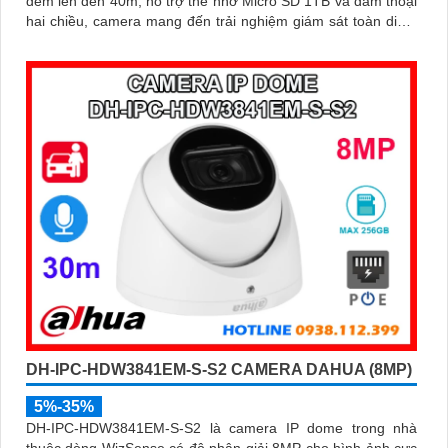
đêm lên đến 40m, hỗ trợ thẻ nhớ Micro SD 1TB và đàm thoại
hai chiều, camera mang đến trải nghiệm giám sát toàn diện.
Đặc biệt, các tính năng AI thông minh như nhận diện khuôn
mặt và đếm người giúp nâng cao hiệu quả quản lý và an ninh
cho mọi không gian trong nhà
DH-IPC-HDW3841EM-S-S2 CAMERA DAHUA (8MP)
5%-35%
DH-IPC-HDW3841EM-S-S2 là camera IP dome trong nhà