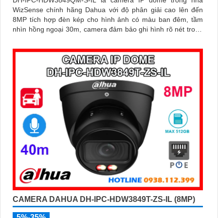
DH-IPC-HDW3849QM-S-IL là camera IP dome trong nhà
WizSense chính hãng Dahua với độ phân giải cao lên đến
8MP tích hợp đèn kép cho hình ảnh có màu ban đêm, tầm
nhìn hồng ngoại 30m, camera đảm bảo ghi hình rõ nét trong
mọi điều kiện ánh sáng. Hỗ trợ khe thẻ nhớ lên đến 512GB,
tích hợp micro ghi âm, chuẩn POE và khả năng nhận diện
chính xác người và phương tiện giám sát an ninh tốt
CAMERA DAHUA DH-IPC-HDW3849T-ZS-IL (8MP)
5%-35%