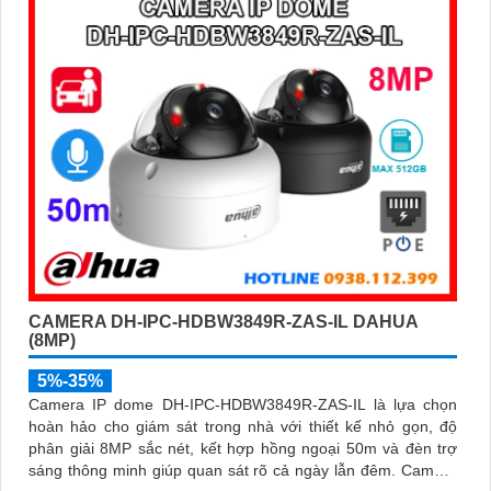
trợ POE, giảm thiểu báo động giả hiệu quả
CAMERA DH-IPC-HDBW3849R-ZAS-IL DAHUA
(8MP)
5%-35%
Camera IP dome DH-IPC-HDBW3849R-ZAS-IL là lựa chọn
hoàn hảo cho giám sát trong nhà với thiết kế nhỏ gọn, độ
phân giải 8MP sắc nét, kết hợp hồng ngoại 50m và đèn trợ
sáng thông minh giúp quan sát rõ cả ngày lẫn đêm. Camera