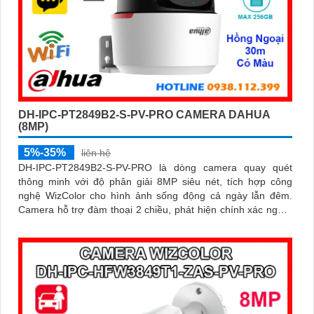
DH-IPC-PT2849B2-S-PV-PRO CAMERA DAHUA
(8MP)
5%-35%
liên hệ
DH-IPC-PT2849B2-S-PV-PRO là dòng camera quay quét
thông minh với độ phân giải 8MP siêu nét, tích hợp công
nghệ WizColor cho hình ảnh sống động cả ngày lẫn đêm.
Camera hỗ trợ đàm thoại 2 chiều, phát hiện chính xác người
và phương tiện báo động thông minh