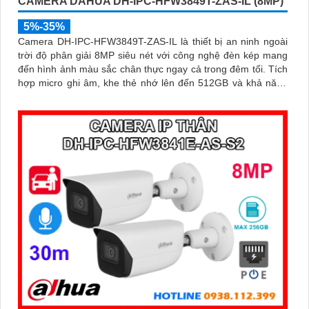
CAMERA DAHUA DH-IPC-HFW3849T-ZAS-IL (8MP)
5%-35%
Camera DH-IPC-HFW3849T-ZAS-IL là thiết bị an ninh ngoài
trời độ phân giải 8MP siêu nét với công nghệ đèn kép mang
đến hình ảnh màu sắc chân thực ngay cả trong đêm tối. Tích
hợp micro ghi âm, khe thẻ nhớ lên đến 512GB và khả năng
nhận diện thông minh giúp phân biệt chính xác giữa người và
xe, nâng cao hiệu quả giám sát với thiết kế chuẩn IP67 chống
bụi nước và hỗ trợ PoE giá rẻ