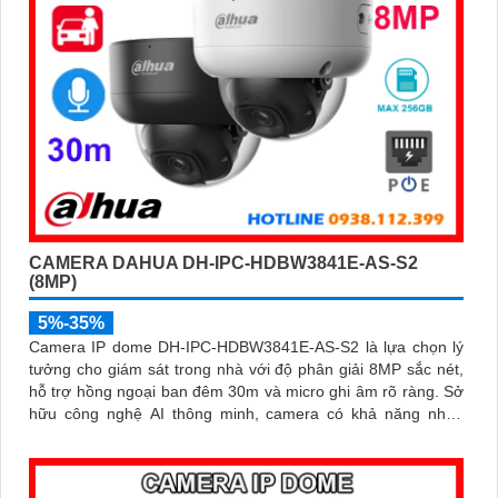
CAMERA DAHUA DH-IPC-HDBW3841E-AS-S2
(8MP)
5%-35%
Camera IP dome DH-IPC-HDBW3841E-AS-S2 là lựa chọn lý
tưởng cho giám sát trong nhà với độ phân giải 8MP sắc nét,
hỗ trợ hồng ngoại ban đêm 30m và micro ghi âm rõ ràng. Sở
hữu công nghệ AI thông minh, camera có khả năng nhận
diện và phân biệt chuyển động của người và phương tiện,
tăng độ chính xác trong cảnh báo an ninh