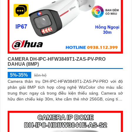
CAMERA DH-IPC-HFW3849T1-ZAS-PV-PRO
DAHUA (8MP)
5%-35%
liên hệ
Camera thân trụ DH-IPC-HFW3849T1-ZAS-PV-PRO với độ
phân giải 8MP tích hợp công nghệ WizColor cho màu sắc
trung thực ngay cả trong điều kiện thiếu sáng. Camera sở
hữu đèn chiếu kép 30m, khe cắm thẻ nhớ 256GB, cùng tính
năng phát hiện thông minh và cảnh báo chủ động, giúp giám
sát hiệu quả và phản ứng kịp thời