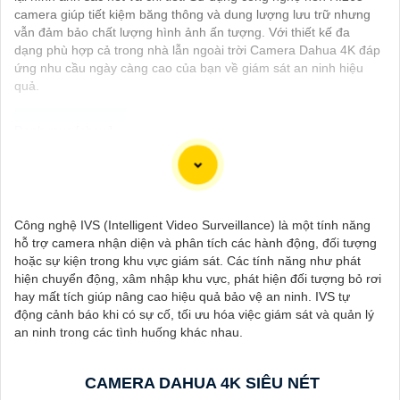
camera giúp tiết kiệm băng thông và dung lượng lưu trữ nhưng
vẫn đảm bảo chất lượng hình ảnh ấn tượng. Với thiết kế đa
dạng phù hợp cả trong nhà lẫn ngoài trời Camera Dahua 4K đáp
ứng nhu cầu ngày càng cao của bạn về giám sát an ninh hiệu
quả.
Dưới đây là 130 từ giới thiệu cho Camera 4K Siêu Sắc Nét:
"Camera 4K Siêu Sắc Nét là sự lựa chọn hoàn hảo cho việc
giám sát và ghi hình chất lượng cao. Với độ phân giải siêu nét
Công nghệ IVS (Intelligent Video Surveillance) là một tính năng
4K, bạn sẽ có những hình ảnh rõ nét, sống động và chi tiết.
hỗ trợ camera nhận diện và phân tích các hành động, đối tượng
Được trang bị công nghệ hiện đại, Camera này cung cấp hình
hoặc sự kiện trong khu vực giám sát. Các tính năng như phát
ảnh chất lượng ngay cả trong điều kiện ánh sáng yếu. 〘 Chú
hiện chuyển động, xâm nhập khu vực, phát hiện đối tượng bỏ rơi
trọn lớn nhất là tính năng ghi hình dài hạn và khả năng ghi đồng
hay mất tích giúp nâng cao hiệu quả bảo vệ an ninh. IVS tự
thời nhiều góc quay giúp bạn bảo vệ nhà cửa và tài sản một
động cảnh báo khi có sự cố, tối ưu hóa việc giám sát và quản lý
cách hiệu quả. Với thiết kế tiện lợi, dễ dàng lắp đặt và sử dụng,
an ninh trong các tình huống khác nhau.
Camera 4K Siêu Sắc Nét là sự lựa chọn hàng đầu cho hệ thống
an ninh của bạn."
CAMERA DAHUA 4K SIÊU NÉT