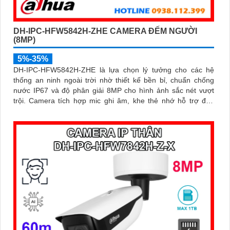
DH-IPC-HFW5842H-ZHE CAMERA ĐẾM NGƯỜI
(8MP)
5%-35%
DH-IPC-HFW5842H-ZHE là lựa chọn lý tưởng cho các hệ
thống an ninh ngoài trời nhờ thiết kế bền bỉ, chuẩn chống
nước IP67 và độ phân giải 8MP cho hình ảnh sắc nét vượt
trội. Camera tích hợp mic ghi âm, khe thẻ nhớ hỗ trợ đến
1TB, hồng ngoại tầm xa 60m và kết nối PoE giúp lắp đặt dễ
dàng, tiết kiệm chi phí