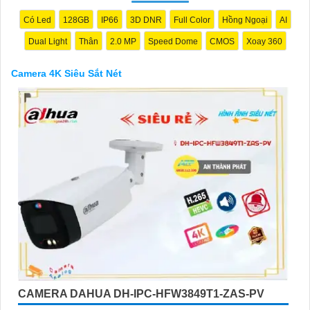
Có Led
128GB
IP66
3D DNR
Full Color
Hồng Ngoại
AI
Dual Light
Thân
2.0 MP
Speed Dome
CMOS
Xoay 360
Camera 4K Siêu Sắt Nét
'
CAMERA DAHUA DH-IPC-HFW3849T1-ZAS-PV