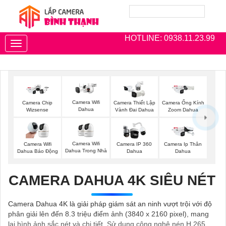
HOTLINE: 0938.11.23.99
Toggle
navigation
Camera Wifi
Camera Chip
Camera Thiết Lập
Camera Ống Kính
Dahua
Wizsense
Vành Đai Dahua
Zoom Dahua
Camera Wifi
Camera Wifi
Camera IP 360
Camera Ip Thân
Dahua Trong Nhà
Dahua Báo Động
Dahua
Dahua
CAMERA DAHUA 4K SIÊU NÉT
Camera Dahua 4K là giải pháp giám sát an ninh vượt trội với độ
phân giải lên đến 8.3 triệu điểm ảnh (3840 x 2160 pixel), mang
lại hình ảnh sắc nét và chi tiết. Sử dụng công nghệ nén H.265