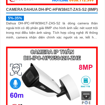
CAMERA DAHUA DH-IPC-HFW3841T-ZAS-S2 (8MP)
5%-35%
Dahua DH-IPC-HFW3841T-ZAS-S2 là dòng camera thân
ngoài trời có độ phân giải 8MP cho hình ảnh sắc nét vượt trội
trong mọi điều kiện ánh sáng. Tích hợp công nghệ AI thông
minh, camera nhận diện chính xác người và xe, kết hợp
micro ghi âm, hồng ngoại ban đêm 60m và khe thẻ nhớ lên
đến 256GB mang đến giải pháp giám sát toàn diện và hiệu
quả