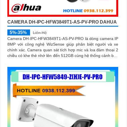
CAMERA DH-IPC-HFW3849T1-AS-PV-PRO DAHUA
5%-35%
Liên Hệ
Camera DH-IPC-HFW3849T1-AS-PV-PRO là dòng camera IP
8MP với công nghệ WizSense giúp phân biệt người và xe
chính xác. Camera quan sát tích hợp mic và loa đàm thoại 2
chiều có khe thẻ nhớ lên đến 512GB cùng hệ thống cảnh báo
chủ động với đèn xanh đỏ và âm thanh