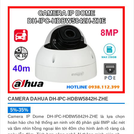
được tích hợp micro ghi âm, khe thẻ nhớ lên đến 512GB và
công nghệ phân biệt người và phương tiện, nâng cao độ
chính xác trong cảnh báo, hỗ trợ POE tiện lợi
CAMERA DAHUA DH-IPC-HDBW5842H-ZHE
5%-35%
Camera IP Dome DH-IPC-HDBW5842H-ZHE là lựa chọn
hoàn hảo cho hệ thống an ninh với độ phân giải 8MP sắc nét
và tầm nhìn hồng ngoại lên tới 40m cho hình ảnh rõ ràng cả