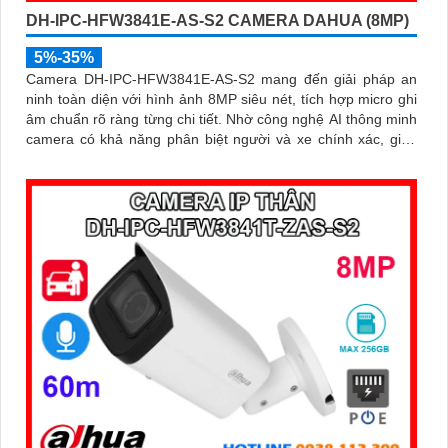
DH-IPC-HFW3841E-AS-S2 CAMERA DAHUA (8MP)
5%-35%
Camera DH-IPC-HFW3841E-AS-S2 mang đến giải pháp an
ninh toàn diện với hình ảnh 8MP siêu nét, tích hợp micro ghi
âm chuẩn rõ ràng từng chi tiết. Nhờ công nghệ AI thông minh
camera có khả năng phân biệt người và xe chính xác, giúp
giám sát hiệu quả và hạn chế cảnh báo giả