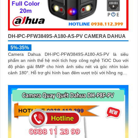
DH-IPC-PFW3849S-A180-AS-PV CAMERA DAHUA
5%-35%
Camera Dahua DH-IPC-PFW3849S-A180-AS-PV là siêu
phẩm an ninh thế hệ mới tích hợp công nghệ TiOC Duo với
độ phân giải 8MP cho hình ảnh siêu nét và góc nhìn toàn
cảnh 180°. Hỗ trợ ghi hình ban đêm vượt trội với hồng ngoại
25m, full color 20m, đàm thoại hai chiều rõ ràng, cùng khe
cắm thẻ nhớ 256GB đáp ứng nhu cầu lưu trữ dài hạn, thiết kế
chuẩn IP67 chống bụi nước, cấp nguồn POE