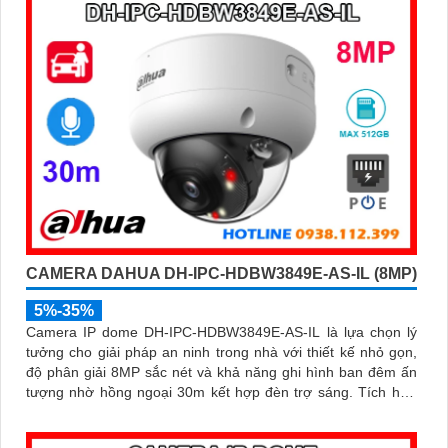
CAMERA DAHUA DH-IPC-HDBW3849E-AS-IL (8MP)
5%-35%
Camera IP dome DH-IPC-HDBW3849E-AS-IL là lựa chọn lý
tưởng cho giải pháp an ninh trong nhà với thiết kế nhỏ gọn,
độ phân giải 8MP sắc nét và khả năng ghi hình ban đêm ấn
tượng nhờ hồng ngoại 30m kết hợp đèn trợ sáng. Tích hợp
micro thu âm, khe cắm thẻ nhớ đến 512GB và công nghệ AI
thông minh giúp phân biệt chính xác người và phương tiện hỗ