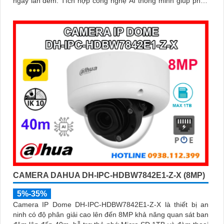
ngày lẫn đêm. Tích hợp công nghệ AI thông minh giúp phân
biệt chuyển động giữa người và phương tiện, hạn chế cảnh
báo sai, đi kèm khe cắm thẻ nhớ 256GB lưu trữ lâu dài, hỗ
trợ POE tiện lợi và mức giá phải chăng
CAMERA DAHUA DH-IPC-HDBW7842E1-Z-X (8MP)
5%-35%
Camera IP Dome DH-IPC-HDBW7842E1-Z-X là thiết bị an
ninh có độ phân giải cao lên đến 8MP khả năng quan sát ban