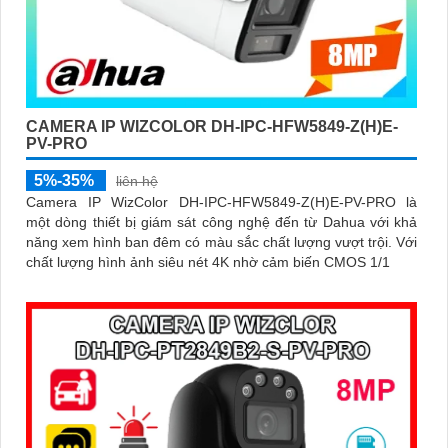
CAMERA IP WIZCOLOR DH-IPC-HFW5849-Z(H)E-
PV-PRO
5%-35%
liên hệ
Camera IP WizColor DH-IPC-HFW5849-Z(H)E-PV-PRO là
một dòng thiết bị giám sát công nghệ đến từ Dahua với khả
năng xem hình ban đêm có màu sắc chất lượng vượt trội. Với
chất lượng hình ảnh siêu nét 4K nhờ cảm biến CMOS 1/1