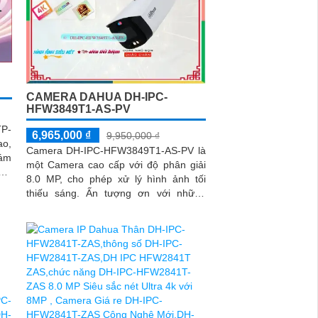
CAMERA DAHUA DH-IPC-
HFW3849T1-AS-PV
TP-
6,965,000 ₫
9,950,000 ₫
ao,
Camera DH-IPC-HFW3849T1-AS-PV là
iám
một Camera cao cấp với độ phân giải
8.0 MP, cho phép xử lý hình ảnh tối
uan
thiếu sáng. Ấn tượng ơn với những
iám
thông số là camera này có khả năng
ghi...