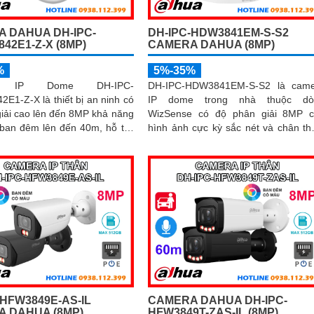
 DAHUA DH-IPC-
DH-IPC-HDW3841EM-S-S2
42E1-Z-X (8MP)
CAMERA DAHUA (8MP)
%
5%-35%
a IP Dome DH-IPC-
DH-IPC-HDW3841EM-S-S2 là came
1-Z-X là thiết bị an ninh có
IP dome trong nhà thuộc dò
iải cao lên đến 8MP khả năng
WizSense có độ phân giải 8MP 
 ban đêm lên đến 40m, hỗ trợ
hình ảnh cực kỳ sắc nét và chân th
icro SD 1TB và đàm thoại hai
Tích hợp hồng ngoại 30m, micro 
amera mang đến trải nghiệm
âm, khe cắm thẻ nhớ 256GB cùng c
n. Đặc biệt, các tính
nghệ POE, camera mang đến sự t
 thông minh như nhận diện
lợi tối đa trong lắp đặt và sử dụng
t và đếm người giúp nâng cao
 quản lý và an ninh cho mọi
n trong nhà
-HFW3849E-AS-IL
CAMERA DAHUA DH-IPC-
 DAHUA (8MP)
HFW3849T-ZAS-IL (8MP)