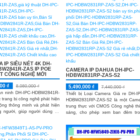
 IP SIÊU NÉT 4K DH-
BW2841R-ZAS IP POE
CAMERA IP DAHUA DH-IPC-
T CÔNG NGHỆ MỚI
HDBW2831RP-ZAS-S2
00 ₫
8,080,000 ₫
5,490,000 ₫
7,440,000 ₫
an ninh DH-IPC-HDBW2841R-
Thiết bị Loại Camera Giá re DH-I
trang bị công nghệ phát hiện
HDBW2831RP-ZAS-S2 là một Came
ộng thông minh và phát hiện
trung thực với CMOS Công nghệ th
g người, giúp người dùng dễ
sáng, cho phép xem ban đêm tr
ý và giám sát. Sản phẩm
phạm vi Hồng Ngoại 40m. Với Công
ối qua dây mạng, có khả năng
nghệ hình Ảnh IP POE, nó có thể đ
 khi xâm nhập hàng rào ảo
quản lý từ xa