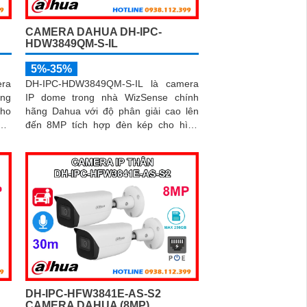
CAMERA DAHUA DH-IPC-
HDW3849QM-S-IL
5%-35%
ra
DH-IPC-HDW3849QM-S-IL là camera
ng
IP dome trong nhà WizSense chính
cho
hãng Dahua với độ phân giải cao lên
ực.
đến 8MP tích hợp đèn kép cho hình
thu
ảnh có màu ban đêm, tầm nhìn hồng
ông
ngoại 30m, camera đảm bảo ghi hình
iện
rõ nét trong mọi điều kiện ánh sáng. Hỗ
trợ khe thẻ nhớ lên đến 512GB, tích
hợp micro ghi âm, chuẩn POE và khả
năng nhận diện chính xác người và
phương tiện giám sát an ninh tốt
DH-IPC-HFW3841E-AS-S2
CAMERA DAHUA (8MP)