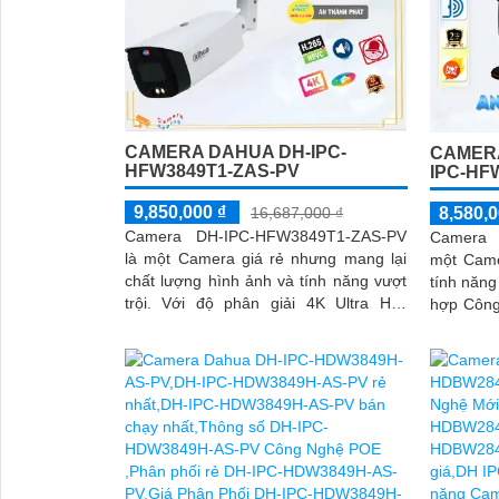
CAMERA DAHUA DH-IPC-
CAMERA
HFW3849T1-ZAS-PV
IPC-HF
9,850,000 ₫
16,687,000 ₫
8,580,0
Camera DH-IPC-HFW3849T1-ZAS-PV
Camera 
là một Camera giá rẻ nhưng mang lại
một Came
chất lượng hình ảnh và tính năng vượt
tính năng đáng ch
trội. Với độ phân giải 4K Ultra HD,
hợp Công
camera này cho phép bạn quan sát chi
cho phép
tiết và rõ nét hơn bao giờ hết
ảnh một 
hiệu suất
'