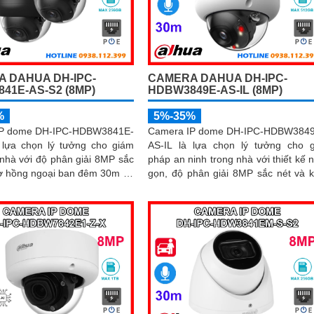
 DAHUA DH-IPC-
CAMERA DAHUA DH-IPC-
41E-AS-S2 (8MP)
HDBW3849E-AS-IL (8MP)
%
5%-35%
IP dome DH-IPC-HDBW3841E-
Camera IP dome DH-IPC-HDBW384
 lựa chọn lý tưởng cho giám
AS-IL là lựa chọn lý tưởng cho g
 nhà với độ phân giải 8MP sắc
pháp an ninh trong nhà với thiết kế 
rợ hồng ngoại ban đêm 30m và
gọn, độ phân giải 8MP sắc nét và 
 rõ ràng. Sở hữu công
năng ghi hình ban đêm ấn tượng 
thông minh, camera có khả
hồng ngoại 30m kết hợp đèn trợ sá
n diện và phân biệt chuyển
Tích hợp micro thu âm, khe cắm 
 người và phương tiện, tăng
nhớ đến 512GB và công nghệ AI th
xác trong cảnh báo an ninh
minh giúp phân biệt chính xác người
phương tiện hỗ trợ POE, giảm th
báo động giả hiệu quả