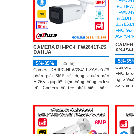
CAMERA
CAMERA DH-IPC-HFW2841T-ZS
AS-PV-
DAHUA
5%-35
5%-35%
Liên hệ
Camera 
Camera DH-IPC-HFW2841T-ZAS có độ
PRO là d
phân giải 8MP sử dụng chuẩn nén
nghệ WizS
H.265+ giúp tiết kiệm băng thông và lưu
xe chính xác. Camera
trữ. Camera hỗ trợ phát hiện thông
hợp mic 
minh người và xe, chống ngược sáng...
khe thẻ 
thống cả
đỏ và âm