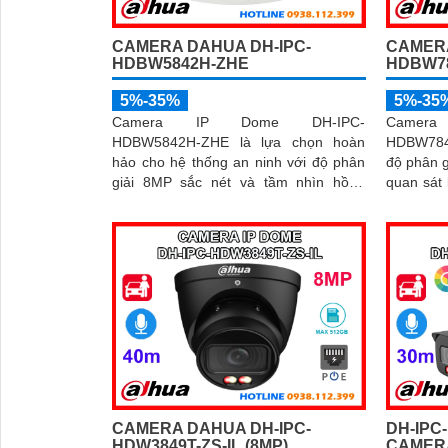
CAMERA DAHUA DH-IPC-
CAMERA
HDBW5842H-ZHE
HDBW78
5%-35%
5%-35
Camera IP Dome DH-IPC-
Camer
HDBW5842H-ZHE là lựa chọn hoàn
HDBW7842E
hảo cho hệ thống an ninh với độ phân
độ phân g
giải 8MP sắc nét và tầm nhìn hồng
quan sát
ngoại lên tới 40m cho hình ảnh rõ ràng
thẻ nhớ M
cả ngày lẫn đêm. Tích hợp công nghệ
chiều, c
AI thông minh giúp phân biệt chuyển
giám sát toàn diệ
động giữa người và phương tiện, hạn
năng AI
chế cảnh báo sai, đi kèm khe cắm thẻ
khuôn mặ
nhớ 256GB lưu trữ lâu dài, hỗ trợ POE
hiệu quả
tiện lợi và mức giá phải chăng
không gia
CAMERA DAHUA DH-IPC-
DH-IPC
HDW3849T-ZS-IL (8MP)
CAMERA