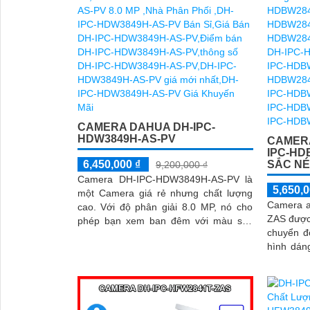
CAMERA DAHUA DH-IPC-
HDW3849H-AS-PV
CAMERA
IPC-HD
6,450,000 ₫
SẮC NÉ
9,200,000 ₫
Camera DH-IPC-HDW3849H-AS-PV là
5,650,0
một Camera giá rẻ nhưng chất lượng
Camera 
cao. Với độ phân giải 8.0 MP, nó cho
ZAS được 
phép bạn xem ban đêm với màu sắc
chuyển đ
trung thực trong khoảng cách 30m
hình dán
dàng quản l
này kết n
báo động