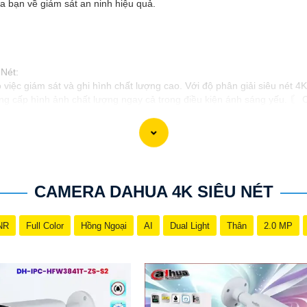
bạn về giám sát an ninh hiệu quả.
 Nét:
iệc giám sát và ghi hình chất lượng cao. Với độ phân giải siêu nét 4
ng cấp hình ảnh chất lượng ngay cả trong điều kiện ánh sáng yếu. 〘 Ch
 cửa và tài sản một cách hiệu quả. Với thiết kế tiện lợi, dễ dàng lắp 
CAMERA DAHUA 4K SIÊU NÉT
NR
Full Color
Hồng Ngoại
AI
Dual Light
Thân
2.0 MP