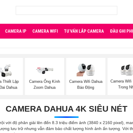
CAMERA IP
CAMERA WIFI
TƯ VẤN LẮP CAMERA
ĐẦU GHI PH
Camera Wifi
 Thiết Lập
Camera Ống Kính
Camera Wifi Dahua
Trong N
Đai Dahua
Zoom Dahua
Báo Động
CAMERA DAHUA 4K SIÊU NÉT
i với độ phân giải lên đến 8.3 triệu điểm ảnh (3840 x 2160 pixel), man
ượng lưu trữ nhưng vẫn đảm bảo chất lượng hình ảnh ấn tượng. Với thi