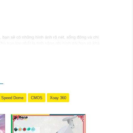
K, bạn sẽ có những hình ảnh rõ nét, sống động và chi
ú trọn lớn nhất là tính năng ghi hình dài hạn và khả
đặt và sử dụng, Camera 4K Siêu Sắc Nét là sự lựa chọn
Speed Dome
CMOS
Xoay 360