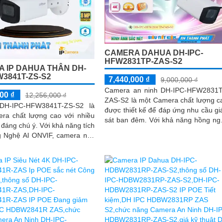
CAMERA DAHUA DH-IPC-
HFW2831TP-ZAS-S2
 IP DAHUA THÂN DH-
W3841T-ZS-S2
7,440,000 ₫
9,000,000 ₫
Camera an ninh DH-IPC-HFW2831
00 ₫
12,256,000 ₫
ZAS-S2 là một Camera chất lượng c
DH-IPC-HFW3841T-ZS-S2 là
được thiết kế để đáp ứng nhu cầu g
ra chất lượng cao với nhiều
sát ban đêm. Với khả năng hồng ngoại
ú ý. Với khả năng tích
lên đến 60m, bạn có thể yên tâm q
 Nghệ AI ONVIF, camera này
sát mọi hoạt động trong khu vực g
 nhận diện và phân tích hình
sát
cách thông minh, tối ưu hóa
 của hệ thống