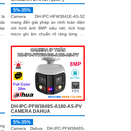
5%-35%
 là
Camera DH-IPC-HFW3841E-AS-S2
iải
mang đến giải pháp an ninh toàn diện
kép
với hình ảnh 8MP siêu nét, tích hợp
hực
micro ghi âm chuẩn rõ ràng từng chi
tiết. Nhờ công nghệ AI thông minh
 và
camera có khả năng phân biệt người và
iúp
xe chính xác, giúp giám sát hiệu quả và
xe,
hạn chế cảnh báo giả
 kế
trợ
DH-IPC-PFW3849S-A180-AS-PV
CAMERA DAHUA
5%-35%
ng
Camera Dahua DH-IPC-PFW3849S-