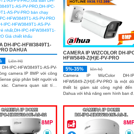
 DH-IPC-HFW3849T1-
PRO DAHUA
CAMERA IP WIZCOLOR DH-IPC
HFW5849-Z(H)E-PV-PRO
%
Liên Hệ
DH-IPC-HFW3849T1-AS-PV-
5%-35%
liên hệ
òng camera IP 8MP với công
Camera IP WizColor DH-IP
ense giúp phân biệt người và
HFW5849-Z(H)E-PV-PRO là một d
 quan sát tích
thiết bị giám sát công nghệ đến
và loa đàm thoại 2 chiều có
Dahua với khả năng xem hình ban 
nhớ lên đến 512GB cùng hệ
có màu sắc chất lượng vượt trội. Với
nh báo chủ động với đèn xanh
chất lượng hình ảnh siêu nét 4K 
 thanh
cảm biến CMOS 1/1