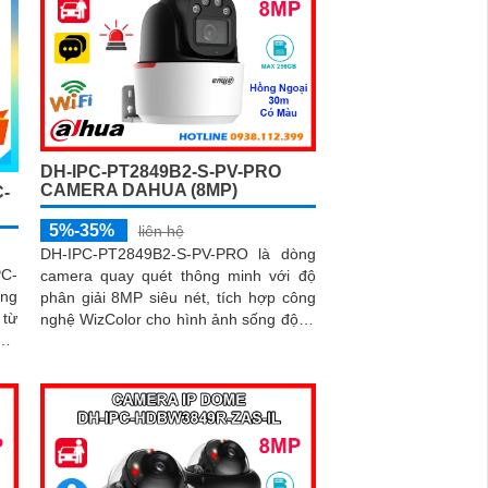
DH-IPC-PT2849B2-S-PV-PRO
CAMERA DAHUA (8MP)
-
5%-35%
liên hệ
DH-IPC-PT2849B2-S-PV-PRO là dòng
C-
camera quay quét thông minh với độ
òng
phân giải 8MP siêu nét, tích hợp công
 từ
nghệ WizColor cho hình ảnh sống động
đêm
cả ngày lẫn đêm. Camera hỗ trợ đàm
thoại 2 chiều, phát hiện chính xác
nhờ
người và phương tiện báo động thông
minh