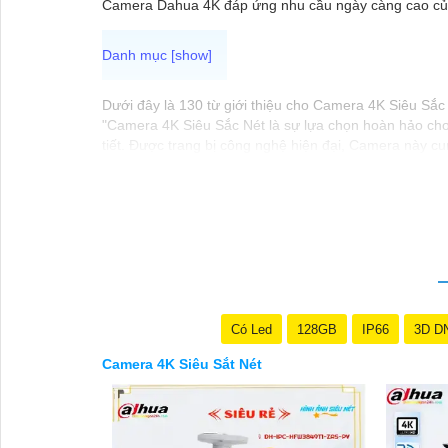
Camera Dahua 4K đáp ứng nhu cầu ngày càng cao của 
Dưới đây là 130 từ giới thiệu cho Camera 4K Siêu Sắc
"Camera 4K Siêu Sắc Nét là sự lựa chọn hoàn hảo cho v
tiết. Được trang bị công nghệ hiện đại, Camera này cu
năng ghi đồng thời nhiều góc quay giúp bạn bảo vệ nhà
hàng đầu cho hệ thống an ninh của bạn."
Có Led
128GB
IP66
3D D
Camera 4K Siêu Sắt Nét