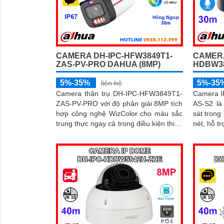
CAMERA DH-IPC-HFW3849T1-
CAMERA
ZAS-PV-PRO DAHUA (8MP)
HDBW38
5%-35%
5%-35
liên hệ
Camera thân trụ DH-IPC-HFW3849T1-
Camera 
ZAS-PV-PRO với độ phân giải 8MP tích
AS-S2 là
hợp công nghệ WizColor cho màu sắc
sát trong
trung thực ngay cả trong điều kiện thiếu
nét, hỗ t
sáng. Camera sở hữu đèn chiếu kép
micro ghi âm
30m, khe cắm thẻ nhớ 256GB, cùng
nghệ AI 
tính năng phát hiện thông minh và cảnh
năng nhậ
báo chủ động, giúp giám sát hiệu quả
động của
và phản ứng kịp thời
độ chính 