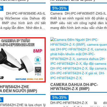
%
5%-35%
 DH-IPC-HFW3849E-AS-IL
Camera DH-IPC-HFW3849T-ZAS-IL
òng WizSense của Dahua độ
thiết bị an ninh ngoài trời độ phân g
i 8MP cho hình ảnh chi tiết
8MP siêu nét với công nghệ đèn 
ngày lẫn đêm. Nhờ đèn kép
mang đến hình ảnh màu sắc chân t
nh ghi hình có màu ban đêm
ngay cả trong đêm tối. Tích hợp micro
micro tích hợp, hồng ngoại
ghi âm, khe thẻ nhớ lên đến 512GB
ông nghệ AI nhận diện chính
khả năng nhận diện thông minh g
i và xe, giúp tăng cường bảo
phân biệt chính xác giữa người và 
quả
nâng cao hiệu quả giám sát với thiết
chuẩn IP67 chống bụi nước và hỗ 
PoE giá rẻ
CAMERA DAHUA DH-IPC-
-HFW5842H-ZHE
HFW7842H-Z-X (8MP)
 ĐẾM NGƯỜI (8MP)
5%-35%
%
DH-IPC-HFW7842H-Z-X là dò
FW5842H-ZHE là lựa chọn lý