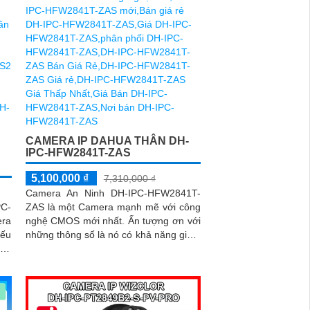
CAMERA IP DAHUA THÂN DH-
IPC-HFW2841T-ZAS
5,100,000 ₫
7,310,000 ₫
Camera An Ninh DH-IPC-HFW2841T-
PC-
ZAS là một Camera mạnh mẽ với công
ra
nghệ CMOS mới nhất. Ấn tượng ơn với
iếu
những thông số là nó có khả năng giám
ong
sát ban đêm vượt trội với đèn hồng
ngoại có tầm xa lên đến 60m
ược