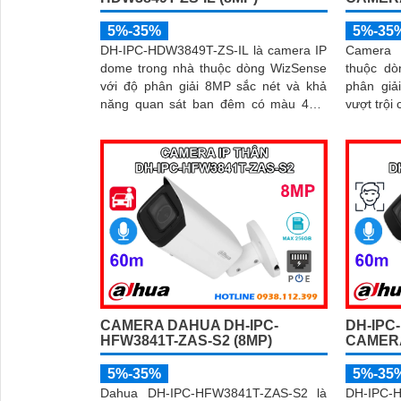
5%-35%
5%-35
DH-IPC-HDW3849T-ZS-IL là camera IP
Camera
dome trong nhà thuộc dòng WizSense
thuộc d
với độ phân giải 8MP sắc nét và khả
phân giả
năng quan sát ban đêm có màu 40m
vượt trội cả 
nhờ đèn kép thông minh. Tích hợp
thông mi
công nghệ AI, camera phát hiện chính
kết hợp 
xác người và phương tiện, kết hợp
30m và c
micro ghi âm và khe thẻ nhớ hỗ trợ đến
xác ngườ
512GB đảm bảo lưu trữ linh hoạt và chi
mật hiệu 
tiết, hỗ trợ PoE tiện lợi đây là giải pháp
giám sát an ninh hiệu quả
CAMERA DAHUA DH-IPC-
DH-IPC
HFW3841T-ZAS-S2 (8MP)
CAMERA
5%-35%
5%-35
Dahua DH-IPC-HFW3841T-ZAS-S2 là
DH-IPC-H