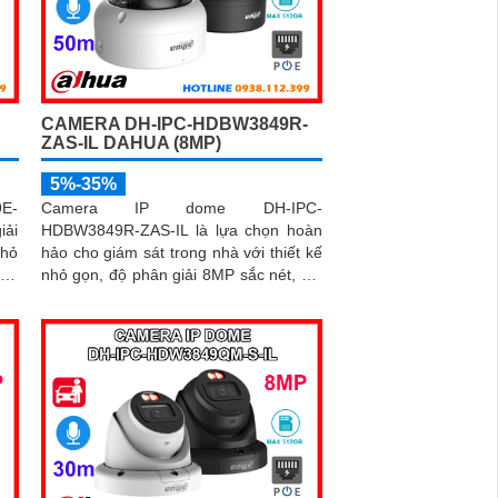
CAMERA DH-IPC-HDBW3849R-
ZAS-IL DAHUA (8MP)
5%-35%
9E-
Camera IP dome DH-IPC-
iải
HDBW3849R-ZAS-IL là lựa chọn hoàn
nhỏ
hảo cho giám sát trong nhà với thiết kế
khả
nhỏ gọn, độ phân giải 8MP sắc nét, kết
nhờ
hợp hồng ngoại 50m và đèn trợ sáng
ng.
thông minh giúp quan sát rõ cả ngày
thẻ
lẫn đêm. Camera được tích hợp micro
ông
ghi âm, khe thẻ nhớ lên đến 512GB và
 và
công nghệ phân biệt người và phương
iểu
tiện, nâng cao độ chính xác trong cảnh
báo, hỗ trợ POE tiện lợi